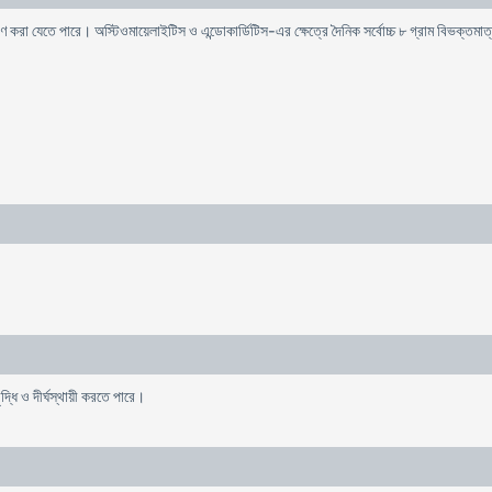
গুণ করা যেতে পারে। অস্টিওমায়েলাইটিস ও এন্ডোকার্ডিটিস-এর ক্ষেত্রে দৈনিক সর্বোচ্চ ৮ গ্রাম বিভক্তমা
ৃদ্ধি ও দীর্ঘস্থায়ী করতে পারে।