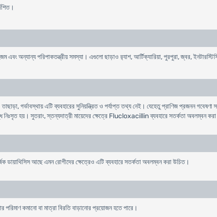
্দেশিত।
দহজম এবং অন্যান্য পরিপাকতন্ত্রীয় সমস্যা। এগুলো ছাড়াও র‌্যাশ, আর্টিক্যারিয়া, পুরপুরা, জ্বর, ইনটারস্
াড়া, গর্ভাবস্থায় এটি ব্যবহারের সুনিয়ন্ত্রিত ও পর্যাপ্ত তথ্য নেই। যেহেতু প্রাণিজ প্রজনন গবেষণা সর্ব
ে নিঃসৃত হয়। সুতরাং, স্তন্যদাত্রী মায়েদের ক্ষেত্রে Flucloxacillin ব্যবহারে সতর্কতা অবলম্বন কর
্জিক ডায়াথিসিস আছে এমন রোগীদের ক্ষেত্রেও এটি ব্যবহারে সতর্কতা অবলম্বন করা উচিত।
ত্রার পরিমাণ কমানো বা মাত্রা বিরতি বাড়ানোর প্রয়োজন হতে পারে।