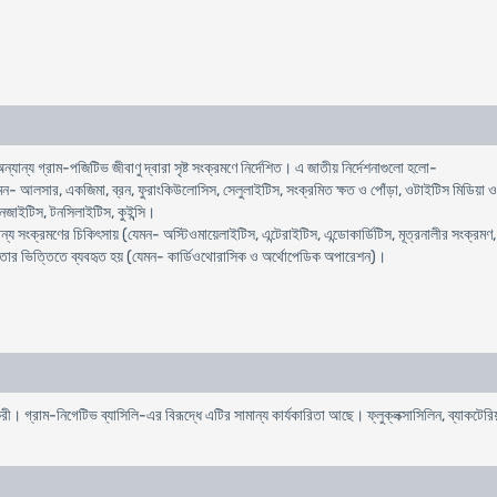
্যান্য গ্রাম-পজিটিভ জীবাণু দ্বারা সৃষ্ট সংক্রমণে নির্দেশিত। এ জাতীয় নির্দেশনাগুলো হলো-
েমন- আলসার, একজিমা, ব্রন, ফুরাংকিউলোসিস, সেলুলাইটিস, সংক্রমিত ক্ষত ও পোঁড়া, ওটাইটিস মিডিয়া ও 
িনজাইটিস, টনসিলাইটিস, কুইন্সি।
ন্য সংক্রমণের চিকিৎসায় (যেমন- অস্টিওমায়েলাইটিস, এন্টেরাইটিস, এন্ডোকার্ডিটিস, মূত্রনালীর সংক্রম
ক্ত তার ভিত্তিতে ব্যবহৃত হয় (যেমন- কার্ডিওথোরাসিক ও অর্থোপেডিক অপারেশন)।
যকরী। গ্রাম-নিগেটিভ ব্যাসিলি-এর বিরূদ্ধে এটির সামান্য কার্যকারিতা আছে। ফ্লুক্লক্সাসিলিন, ব্যাকট