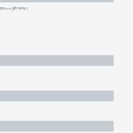
ত্রায় ৬-৮ ঘন্টা পরপর।