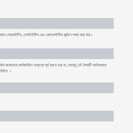
টিসিয়াল নেফ্রাইটিস, হেপাটাইটিস এবং কোলেস্টেটিক জন্ডিস লক্ষ্য করা যায়।
দা মানবদেহে কার্যকারিতা সন্বন্ধে পূর্ব ধারণা দেয় না, সেহেতু এই ঔষধটি গর্ভাবস্থায়
া উচিত ।