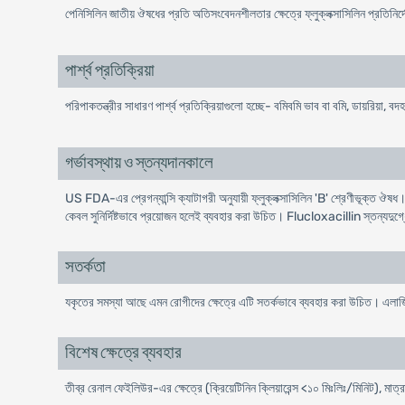
পেনিসিলিন জাতীয় ঔষধের প্রতি অতিসংবেদনশীলতার ক্ষেত্রে ফ্লুক্লক্সাসিলিন প্রতিনির
পার্শ্ব প্রতিক্রিয়া
পরিপাকতন্ত্রীর সাধারণ পার্শ্ব প্রতিক্রিয়াগুলো হচ্ছে- বমিবমি ভাব বা বমি, ডায়রিয়া, ব
গর্ভাবস্থায় ও স্তন্যদানকালে
US FDA-এর প্রেগন্যান্সি ক্যাটাগরী অনুযায়ী ফ্লুক্লক্সাসিলিন 'B' শ্রেণীভূক্ত ঔষধ। তাছ
কেবল সুনির্দিষ্টভাবে প্রয়োজন হলেই ব্যবহার করা উচিত। Flucloxacillin স্তন্যদুগ্ধ
সতর্কতা
যকৃতের সমস্যা আছে এমন রোগীদের ক্ষেত্রে এটি সতর্কভাবে ব্যবহার করা উচিত। এলার
বিশেষ ক্ষেত্রে ব্যবহার
তীব্র রেনাল ফেইলিউর-এর ক্ষেত্রে (ক্রিয়েটিনিন ক্লিয়ারেন্স <১০ মিঃলিঃ/মিনিট), মা