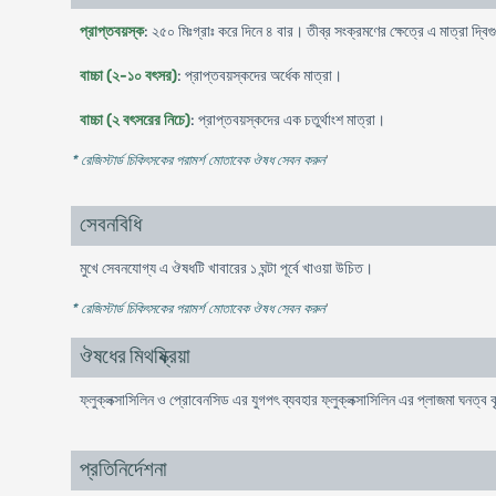
প্রাপ্তবয়স্ক
: ২৫০ মিঃগ্রাঃ করে দিনে ৪ বার। তীব্র সংক্রমণের ক্ষেত্রে এ মাত্রা দ্বি
বাচ্চা (২-১০ বৎসর)
: প্রাপ্তবয়স্কদের অর্ধেক মাত্রা।
বাচ্চা (২ বৎসরের নিচে)
: প্রাপ্তবয়স্কদের এক চতুর্থাংশ মাত্রা।
* রেজিস্টার্ড চিকিৎসকের পরামর্শ মোতাবেক ঔষধ সেবন করুন
'
সেবনবিধি
মুখে সেবনযোগ্য এ ঔষধটি খাবারের ১ ঘন্টা পূর্বে খাওয়া উচিত।
* রেজিস্টার্ড চিকিৎসকের পরামর্শ মোতাবেক ঔষধ সেবন করুন
'
ঔষধের মিথষ্ক্রিয়া
ফ্লুক্লক্সাসিলিন ও প্রোবেনসিড এর যুগপৎ ব্যবহার ফ্লুক্লক্সাসিলিন এর প্লাজমা ঘনত্ব ব
প্রতিনির্দেশনা