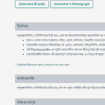
Alternate Brands
Innovator's Monograph
নির্দেশনা
ফ্লুক্লক্সাসিলিন, পেনিসিলিনেজ তৈরী করে, এমন সব স্ট্যাফাইলোকক্কি ব্যাকটেরিয়া সহ অন
ত্বক ও কোমল কলার সংক্রমণঃ ফোঁড়া, এব্সেস, কার্বাংকল, সংক্রমিত ত্বক (য
শ্বাসনালীর সংক্রমণঃ নিউমোনিয়া, লাং এব্সেস, এমপায়েমা, সাইনুসাইটিস, ফ্যার
এটি Flucloxacillin এর প্রতি সংবেদনশীল এমন সব জীবাণু দ্বারা সৃষ্ট অন্যা
প্রোফাইলেক্টিক হিসেবে এটি গুরুত্বপূর্ণ অপারেশনের সময়, যে ক্ষেত্রে উপযু
* রেজিস্টার্ড চিকিৎসকের পরামর্শ মোতাবেক ঔষধ সেবন করুন
'
ফার্মাকোলজি
ফ্লুক্লক্সাসিলিন পেনিসিলিনেজ তৈরী করে এমন সব গ্রাম-পজিটিভ জীবাণুর বিরূদ্ধে কার্
ঔষধের মাত্রা