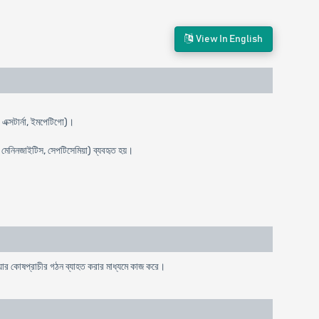
View In English
এক্সটার্না, ইমপেটিগো)।
ণ, মেনিনজাইটিস, সেপটিসেমিয়া) ব্যবহৃত হয়।
েরিয়ার কোষপ্রাচীর গঠন ব্যাহত করার মাধ্যমে কাজ করে।