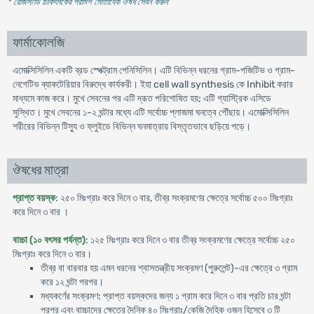
* রেজিস্টার্ড চিকিৎসকের পরামর্শ মোতাবেক ঔষধ সেবন করুন
'
ফার্মাকোলজি
এমোক্সিসিলিন একটি ব্রড স্পেক্ট্রাম পেনিসিলিন। এটি বিভিন্ন ধরনের গ্রাম-পজিটিভ ও গ্রাম-
নেগেটিভ ব্যাকটেরিয়ার বিরুদ্ধে কার্যকরী। ইহা cell wall synthesis কে Inhibit করার
মাধ্যমে কাজ করে। মুখে সেবনের পর এটি দ্রূত পরিশোষিত হয়; এটি গ্যাস্ট্রিক এসিডে
সুস্থিত। মুখে সেবনের ১-২ ঘন্টার মধ্যে এটি সর্বোচ্চ প্লাজমা ঘনত্বে পৌঁছায়। এমোক্সিসিলিন
শরীরের বিভিন্ন টিস্যু ও ফ্লুইডে বিভিন্ন ঘনমাত্রায় বিস্তৃতভাবে ছড়িয়ে পড়ে।
ঔষধের মাত্রা
প্রাপ্ত বয়স্ক
: ২৫০ মিঃগ্রাঃ করে দিনে ৩ বার, তীব্র সংক্রমণের ক্ষেত্রে সর্বোচ্চ ৫০০ মিঃগ্রাঃ
করে দিনে ৩ বার ।
বাচ্চা (১০ বৎসর পর্যন্ত)
: ১২৫ মিঃগ্রাঃ করে দিনে ৩ বার তীব্র সংক্রমণের ক্ষেত্রে সর্বোচ্চ ২৫০
মিঃগ্রাঃ করে দিনে ৩ বার।
তীব্র বা বারবার হয় এমন ধরনের শ্বাসতন্ত্রীয় সংক্রমণ (পুরুলেন্ট)-এর ক্ষেত্রে ৩ গ্রাম
করে ১২ ঘন্টা পরপর।
মধ্যকর্ণের সংক্রমণ: প্রাপ্ত বয়স্কদের জন্য ১ গ্রাম করে দিনে ৩ বার প্রতি চার ঘন্টা
পরপর এবং বাচ্চাদের ক্ষেত্রে দৈনিক ৪০ মিঃগ্রাঃ/কেজি দৈহিক ওজন হিসেবে ৩ টি