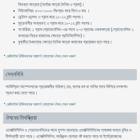
বিভক্ত মাত্রায় (সর্বোচ্চ মাত্রা দৈনিক ৩ গ্রাম)।
নিউমোনিয়া: ৫০০-১০০০ মিঃগ্রাঃ করে দিনে ৩ বার ।
ডেন্টাল এব্সেস: ৩ গ্রাম করে ১০-১২ ঘন্টা পরপর।
মূত্রনালীর সংক্রমণ: ৩ গ্রাম করে ১০-১২ ঘন্টা পরপর।
গণোরিয়া: ১ গ্রাম প্রোবেনেসিড-এর সাথে ২-৩ গ্রামের এককমাত্রা (প্রোবেনেসিড ২
বৎসরের নিচের বাচ্চাদের ক্ষেত্রে প্রতিনির্দেশিত)।
বৃক্কীয় বৈকল্যের ক্ষেত্রে দৈনিক মাত্রা কমানোর প্রয়োজন হতে পারে।
* রেজিস্টার্ড চিকিৎসকের পরামর্শ মোতাবেক ঔষধ সেবন করুন
'
সেবনবিধি
সংমিশ্রিত সাস্পেনশনের প্রয়োজনীয় পরিমাণ, দুধ, ফলের রস বা পানির সাথে মিশিয়ে তৎক্ষণাৎ
গ্রহণ করা যেতে পারে।
* রেজিস্টার্ড চিকিৎসকের পরামর্শ মোতাবেক ঔষধ সেবন করুন
'
ঔষধের মিথষ্ক্রিয়া
এমোক্সিসিলিন ও প্রোবেনেসিডের সাথে যুগপৎ ব্যবহারে এমোক্সিসিলিনের প্লাজমা ঘনত্ব বৃদ্ধি ও
দীর্ঘস্থায়ী হতে পারে। এমোক্সিসিলিন, আন্ত্রিক ফ্লোরা নষ্ট করতে পারে যা ইস্ট্রোজেনের