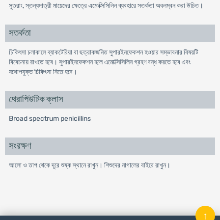
সুতরাং, স্তন্যদাত্রী মায়েদের ক্ষেত্রে এমোক্সিসিলিন ব্যবহারে সতর্কতা অবলম্বন করা উচিত।
সতর্কতা
চিকিৎসা চলাকালে ব্যাকটেরিয়া বা ছত্রাকজনিত সুপারইনফেকশন হওয়ার সম্ভাবনার বিষয়টি
বিবেচনায় রাখতে হবে। সুপারইনফেকশন হলে এমোক্সিসিলিন গ্রহণ বন্ধ করতে হবে এবং
যথোপযুক্ত চিকিৎসা নিতে হবে।
থেরাপিউটিক ক্লাস
Broad spectrum penicillins
সংরক্ষণ
আলো ও তাপ থেকে দূরে শুষ্ক স্থানে রাখুন। শিশুদের নাগালের বাইরে রাখুন।
↑