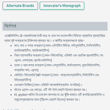
Alternate Brands
Innovator's Monograph
নির্দেশনা
এমোক্সিসিলিন, ß-ল্যাকটামেজ তৈরী করে না এমন সব সংবেদনশীল বিভিন্ন প্রজাতির ব্যাকটেরিয়া
দ্বারা সৃষ্ট সংক্রমণের চিকিৎসায় ব্যবহৃত হয়। এ জাতীয় সংক্রমণগুলো হচ্ছে-
কান, নাক ও গলার সংক্রমণ (যেমন-ওটাইটিস মিডিয়া, সাইনুসাইটিস, টনসিলাইটিস,
ফ্যারিনজাইটিস, ল্যারিনজাইটিস)
নিম্ন শ্বাসনালীর সংক্রমণ (যেমন-নিউমোনিয়া, একিউট এবং ক্রনিক ব্রংকাইটিস, লাং
এব্সেস, এমপায়েমা, ব্রংকিএকটাসিস)
ত্বক ও নরম কলার সংক্রমণ (যেমন-সেলুলাইটিস, কার্বাংক্যালস, ফুরাংকিউলোসিস,
সংক্রমিত ক্ষত, এব্সেস)
জেনিটো-ইউরেনারি ট্রাক্ট সংক্রমণ (যেমন- পায়েলোনেফ্রাইটিস, সিস্টাইটিস এবং
ইউরেথ্রাইটিস)
ভেনেরাল ডিজিজ (যেমন-একিউট আনকমপ্লিকেটেড গণোরিয়া)।
দাঁতের এব্সেস-এর ক্ষেত্রে, এটি শর্ট-টার্ম থেরাপি হিসেবে ব্যবহৃত হয়।
H. pylori-জনিত ডিওডেনাল আলসার বা এর ঝুঁকি কমাতে এটি ক্লারিথ্রোমাইসিন ও
ল্যান্সোপ্রাজোলের সাথে (ট্রিপল থেরাপি হিসেবে) ব্যবহৃত হয়।