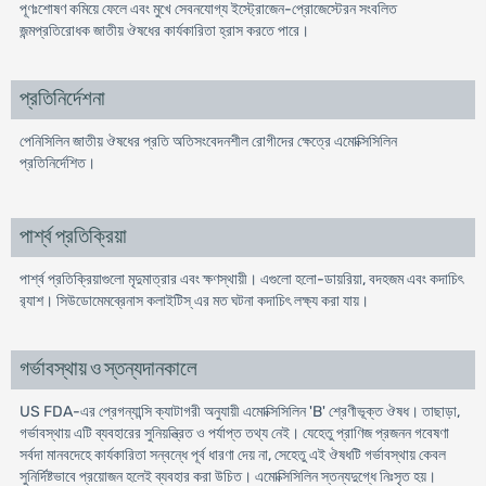
পূণঃশোষণ কমিয়ে ফেলে এবং মুখে সেবনযোগ্য ইস্ট্রোজেন-প্রোজেস্টেরন সংবলিত
জন্মপ্রতিরোধক জাতীয় ঔষধের কার্যকারিতা হ্রাস করতে পারে।
প্রতিনির্দেশনা
পেনিসিলিন জাতীয় ঔষধের প্রতি অতিসংবেদনশীল রোগীদের ক্ষেত্রে এমোক্সিসিলিন
প্রতিনির্দেশিত।
পার্শ্ব প্রতিক্রিয়া
পার্শ্ব প্রতিক্রিয়াগুলো মৃদুমাত্রার এবং ক্ষণস্থায়ী। এগুলো হলো-ডায়রিয়া, বদহজম এবং কদাচিৎ
র‌্যাশ। সিউডোমেমব্রেনাস কলাইটিস্ এর মত ঘটনা কদাচিৎ লক্ষ্য করা যায়।
গর্ভাবস্থায় ও স্তন্যদানকালে
US FDA-এর প্রেগন্যান্সি ক্যাটাগরী অনুযায়ী এমোক্সিসিলিন 'B' শ্রেণীভূক্ত ঔষধ। তাছাড়া,
গর্ভাবস্থায় এটি ব্যবহারের সুনিয়ন্ত্রিত ও পর্যাপ্ত তথ্য নেই। যেহেতু প্রাণিজ প্রজনন গবেষণা
সর্বদা মানবদেহে কার্যকারিতা সন্বন্ধে পূর্ব ধারণা দেয় না, সেহেতু এই ঔষধটি গর্ভাবস্থায় কেবল
সুনির্দিষ্টভাবে প্রয়োজন হলেই ব্যবহার করা উচিত। এমোক্সিসিলিন স্তন্যদুগ্ধে নিঃসৃত হয়।