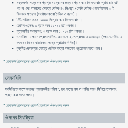
মধ্যকর্ণের সংক্রমণ: প্রাপ্ত বয়স্কদের জন্য ১ গ্রাম করে দিনে ৩ বার প্রতি চার ঘন্টা
পরপর এবং বাচ্চাদের ক্ষেত্রে দৈনিক ৪০ মিঃগ্রাঃ/কেজি দৈহিক ওজন হিসেবে ৩ টি
বিভক্ত মাত্রায় (সর্বোচ্চ মাত্রা দৈনিক ৩ গ্রাম)।
নিউমোনিয়া: ৫০০-১০০০ মিঃগ্রাঃ করে দিনে ৩ বার ।
ডেন্টাল এব্সেস: ৩ গ্রাম করে ১০-১২ ঘন্টা পরপর।
মূত্রনালীর সংক্রমণ: ৩ গ্রাম করে ১০-১২ ঘন্টা পরপর।
গণোরিয়া: ১ গ্রাম প্রোবেনেসিড-এর সাথে ২-৩ গ্রামের এককমাত্রা (প্রোবেনেসিড ২
বৎসরের নিচের বাচ্চাদের ক্ষেত্রে প্রতিনির্দেশিত)।
বৃক্কীয় বৈকল্যের ক্ষেত্রে দৈনিক মাত্রা কমানোর প্রয়োজন হতে পারে।
* রেজিস্টার্ড চিকিৎসকের পরামর্শ মোতাবেক ঔষধ সেবন করুন
'
সেবনবিধি
সংমিশ্রিত সাস্পেনশনের প্রয়োজনীয় পরিমাণ, দুধ, ফলের রস বা পানির সাথে মিশিয়ে তৎক্ষণাৎ
গ্রহণ করা যেতে পারে।
* রেজিস্টার্ড চিকিৎসকের পরামর্শ মোতাবেক ঔষধ সেবন করুন
'
ঔষধের মিথষ্ক্রিয়া