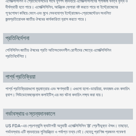
এমোক্সিসিলিন ও প্রোবেনেসিডের সাথে যুগপৎ ব্যবহারে এমোক্সিসিলিনের প্লাজমা ঘনত্ব বৃদ্ধি ও
দীর্ঘস্থায়ী হতে পারে। এমোক্সিসিলিন, আন্ত্রিক ফ্লোরা নষ্ট করতে পারে যা ইস্ট্রোজেনের
পূণঃশোষণ কমিয়ে ফেলে এবং মুখে সেবনযোগ্য ইস্ট্রোজেন-প্রোজেস্টেরন সংবলিত
জন্মপ্রতিরোধক জাতীয় ঔষধের কার্যকারিতা হ্রাস করতে পারে।
প্রতিনির্দেশনা
পেনিসিলিন জাতীয় ঔষধের প্রতি অতিসংবেদনশীল রোগীদের ক্ষেত্রে এমোক্সিসিলিন
প্রতিনির্দেশিত।
পার্শ্ব প্রতিক্রিয়া
পার্শ্ব প্রতিক্রিয়াগুলো মৃদুমাত্রার এবং ক্ষণস্থায়ী। এগুলো হলো-ডায়রিয়া, বদহজম এবং কদাচিৎ
র‌্যাশ। সিউডোমেমব্রেনাস কলাইটিস্ এর মত ঘটনা কদাচিৎ লক্ষ্য করা যায়।
গর্ভাবস্থায় ও স্তন্যদানকালে
US FDA-এর প্রেগন্যান্সি ক্যাটাগরী অনুযায়ী এমোক্সিসিলিন 'B' শ্রেণীভূক্ত ঔষধ। তাছাড়া,
গর্ভাবস্থায় এটি ব্যবহারের সুনিয়ন্ত্রিত ও পর্যাপ্ত তথ্য নেই। যেহেতু প্রাণিজ প্রজনন গবেষণা