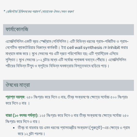
* রেজিস্টার্ড চিকিৎসকের পরামর্শ মোতাবেক ঔষধ সেবন করুন
'
ফার্মাকোলজি
এমোক্সিসিলিন একটি ব্রড স্পেক্ট্রাম পেনিসিলিন। এটি বিভিন্ন ধরনের গ্রাম-পজিটিভ ও গ্রাম-
নেগেটিভ ব্যাকটেরিয়ার বিরুদ্ধে কার্যকরী। ইহা cell wall synthesis কে Inhibit করার
মাধ্যমে কাজ করে। মুখে সেবনের পর এটি দ্রূত পরিশোষিত হয়; এটি গ্যাস্ট্রিক এসিডে
সুস্থিত। মুখে সেবনের ১-২ ঘন্টার মধ্যে এটি সর্বোচ্চ প্লাজমা ঘনত্বে পৌঁছায়। এমোক্সিসিলিন
শরীরের বিভিন্ন টিস্যু ও ফ্লুইডে বিভিন্ন ঘনমাত্রায় বিস্তৃতভাবে ছড়িয়ে পড়ে।
ঔষধের মাত্রা
প্রাপ্ত বয়স্ক
: ২৫০ মিঃগ্রাঃ করে দিনে ৩ বার, তীব্র সংক্রমণের ক্ষেত্রে সর্বোচ্চ ৫০০ মিঃগ্রাঃ
করে দিনে ৩ বার ।
বাচ্চা (১০ বৎসর পর্যন্ত)
: ১২৫ মিঃগ্রাঃ করে দিনে ৩ বার তীব্র সংক্রমণের ক্ষেত্রে সর্বোচ্চ ২৫০
মিঃগ্রাঃ করে দিনে ৩ বার।
তীব্র বা বারবার হয় এমন ধরনের শ্বাসতন্ত্রীয় সংক্রমণ (পুরুলেন্ট)-এর ক্ষেত্রে ৩ গ্রাম
করে ১২ ঘন্টা পরপর।