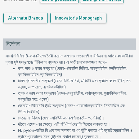
Alternate Brands
Innovator's Monograph
নির্দেশনা
এমোক্সিসিলিন, ß-ল্যাকটামেজ তৈরী করে না এমন সব সংবেদনশীল বিভিন্ন প্রজাতির ব্যাকটেরিয়া
দ্বারা সৃষ্ট সংক্রমণের চিকিৎসায় ব্যবহৃত হয়। এ জাতীয় সংক্রমণগুলো হচ্ছে-
কান, নাক ও গলার সংক্রমণ (যেমন-ওটাইটিস মিডিয়া, সাইনুসাইটিস, টনসিলাইটিস,
ফ্যারিনজাইটিস, ল্যারিনজাইটিস)
নিম্ন শ্বাসনালীর সংক্রমণ (যেমন-নিউমোনিয়া, একিউট এবং ক্রনিক ব্রংকাইটিস, লাং
এব্সেস, এমপায়েমা, ব্রংকিএকটাসিস)
ত্বক ও নরম কলার সংক্রমণ (যেমন-সেলুলাইটিস, কার্বাংক্যালস, ফুরাংকিউলোসিস,
সংক্রমিত ক্ষত, এব্সেস)
জেনিটো-ইউরেনারি ট্রাক্ট সংক্রমণ (যেমন- পায়েলোনেফ্রাইটিস, সিস্টাইটিস এবং
ইউরেথ্রাইটিস)
ভেনেরাল ডিজিজ (যেমন-একিউট আনকমপ্লিকেটেড গণোরিয়া)।
দাঁতের এব্সেস-এর ক্ষেত্রে, এটি শর্ট-টার্ম থেরাপি হিসেবে ব্যবহৃত হয়।
H. pylori-জনিত ডিওডেনাল আলসার বা এর ঝুঁকি কমাতে এটি ক্লারিথ্রোমাইসিন ও
ল্যান্সোপ্রাজোলের সাথে (ট্রিপল থেরাপি হিসেবে) ব্যবহৃত হয়।