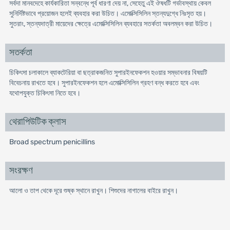
সর্বদা মানবদেহে কার্যকারিতা সন্বন্ধে পূর্ব ধারণা দেয় না, সেহেতু এই ঔষধটি গর্ভাবস্থায় কেবল
সুনির্দিষ্টভাবে প্রয়োজন হলেই ব্যবহার করা উচিত। এমোক্সিসিলিন স্তন্যদুগ্ধে নিঃসৃত হয়।
সুতরাং, স্তন্যদাত্রী মায়েদের ক্ষেত্রে এমোক্সিসিলিন ব্যবহারে সতর্কতা অবলম্বন করা উচিত।
সতর্কতা
চিকিৎসা চলাকালে ব্যাকটেরিয়া বা ছত্রাকজনিত সুপারইনফেকশন হওয়ার সম্ভাবনার বিষয়টি
বিবেচনায় রাখতে হবে। সুপারইনফেকশন হলে এমোক্সিসিলিন গ্রহণ বন্ধ করতে হবে এবং
যথোপযুক্ত চিকিৎসা নিতে হবে।
থেরাপিউটিক ক্লাস
Broad spectrum penicillins
সংরক্ষণ
আলো ও তাপ থেকে দূরে শুষ্ক স্থানে রাখুন। শিশুদের নাগালের বাইরে রাখুন।