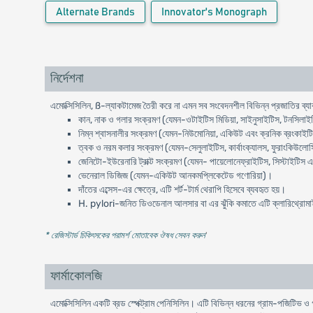
Alternate Brands
Innovator's Monograph
নির্দেশনা
এমোক্সিসিলিন, ß-ল্যাকটামেজ তৈরী করে না এমন সব সংবেদনশীল বিভিন্ন প্রজাতির ব্যাক
কান, নাক ও গলার সংক্রমণ (যেমন-ওটাইটিস মিডিয়া, সাইনুসাইটিস, টনসিলাইট
নিম্ন শ্বাসনালীর সংক্রমণ (যেমন-নিউমোনিয়া, একিউট এবং ক্রনিক ব্রংকাইটিস
ত্বক ও নরম কলার সংক্রমণ (যেমন-সেলুলাইটিস, কার্বাংক্যালস, ফুরাংকিউলোসি
জেনিটো-ইউরেনারি ট্রাক্ট সংক্রমণ (যেমন- পায়েলোনেফ্রাইটিস, সিস্টাইটিস 
ভেনেরাল ডিজিজ (যেমন-একিউট আনকমপ্লিকেটেড গণোরিয়া)।
দাঁতের এব্সেস-এর ক্ষেত্রে, এটি শর্ট-টার্ম থেরাপি হিসেবে ব্যবহৃত হয়।
H. pylori-জনিত ডিওডেনাল আলসার বা এর ঝুঁকি কমাতে এটি ক্লারিথ্রোমাইসি
* রেজিস্টার্ড চিকিৎসকের পরামর্শ মোতাবেক ঔষধ সেবন করুন
'
ফার্মাকোলজি
এমোক্সিসিলিন একটি ব্রড স্পেক্ট্রাম পেনিসিলিন। এটি বিভিন্ন ধরনের গ্রাম-পজিটিভ 