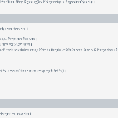
িসিলিন শরীরের বিভিন্ন টিস্যু ও ফ্লুইডে বিভিন্ন ঘনমাত্রায় বিস্তৃতভাবে ছড়িয়ে পড়ে।
িঃগ্রাঃ করে দিনে ৩ বার ।
চ্চ ২৫০ মিঃগ্রাঃ করে দিনে ৩ বার।
ে ৩ গ্রাম করে ১২ ঘন্টা পরপর।
 ঘন্টা পরপর এবং বাচ্চাদের ক্ষেত্রে দৈনিক ৪০ মিঃগ্রাঃ/কেজি দৈহিক ওজন হিসেবে ৩ টি বিভক্ত মাত্রায় (সর
িড ২ বৎসরের নিচের বাচ্চাদের ক্ষেত্রে প্রতিনির্দেশিত)।
ষণাৎ গ্রহণ করা যেতে পারে।