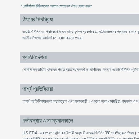
* রেজিস্টার্ড চিকিৎসকের পরামর্শ মোতাবেক ঔষধ সেবন করুন
'
ঔষধের মিথষ্ক্রিয়া
এমোক্সিসিলিন ও প্রোবেনেসিডের সাথে যুগপৎ ব্যবহারে এমোক্সিসিলিনের প্লাজমা ঘনত্ব ব
জাতীয় ঔষধের কার্যকারিতা হ্রাস করতে পারে।
প্রতিনির্দেশনা
পেনিসিলিন জাতীয় ঔষধের প্রতি অতিসংবেদনশীল রোগীদের ক্ষেত্রে এমোক্সিসিলিন প্রতি
পার্শ্ব প্রতিক্রিয়া
পার্শ্ব প্রতিক্রিয়াগুলো মৃদুমাত্রার এবং ক্ষণস্থায়ী। এগুলো হলো-ডায়রিয়া, বদহজম এ
গর্ভাবস্থায় ও স্তন্যদানকালে
US FDA-এর প্রেগন্যান্সি ক্যাটাগরী অনুযায়ী এমোক্সিসিলিন 'B' শ্রেণীভূক্ত ঔষধ। তাছাড়া