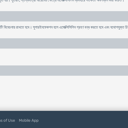
ঃসৃত হয়। সুতরাং, স্তন্যদাত্রী মায়েদের ক্ষেত্রে এমোক্সিসিলিন ব্যবহারে সতর্কতা অবলম্বন করা উচিত।
য়টি বিবেচনায় রাখতে হবে। সুপারইনফেকশন হলে এমোক্সিসিলিন গ্রহণ বন্ধ করতে হবে এবং যথোপযুক্ত চ
s of Use
Mobile App