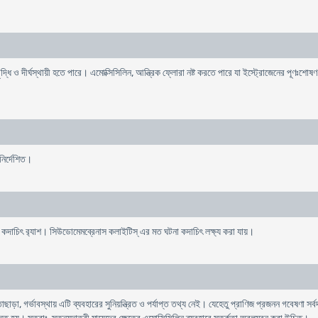
ৃদ্ধি ও দীর্ঘস্থায়ী হতে পারে। এমোক্সিসিলিন, আন্ত্রিক ফ্লোরা নষ্ট করতে পারে যা ইস্ট্রোজেনের পূণঃ
নির্দেশিত।
বং কদাচিৎ র‌্যাশ। সিউডোমেমব্রেনাস কলাইটিস্ এর মত ঘটনা কদাচিৎ লক্ষ্য করা যায়।
, গর্ভাবস্থায় এটি ব্যবহারের সুনিয়ন্ত্রিত ও পর্যাপ্ত তথ্য নেই। যেহেতু প্রাণিজ প্রজনন গবেষণা সর্বদা 