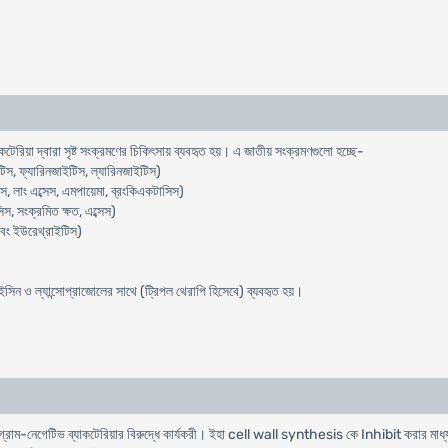
টেরিয়া দ্বারা সৃষ্ট সংক্রমণের চিকিৎসায় ব্যবহৃত হয়। এ জাতীয় সংক্রমণগুলো হচ্ছে-
িস, ফ্যারিনজাইটিস, ল্যারিনজাইটিস)
, লাং এব্সেস, এমপায়েমা, ব্রংকিএকটাসিস)
স, সংক্রমিত ক্ষত, এব্সেস)
এবং ইউরেথ্রাইটিস)
ন ও ল্যান্সোপ্রাজোলের সাথে (ট্রিপল থেরাপি হিসেবে) ব্যবহৃত হয়।
ও গ্রাম-নেগেটিভ ব্যাকটেরিয়ার বিরুদ্ধে কার্যকরী। ইহা cell wall synthesis কে Inhibit করার মাধ্