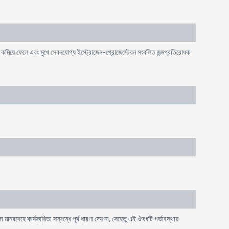
শোষণ কমিয়ে ফেলে এবং মুখে সেবনযোগ্য ইস্ট্রোজেন-প্রোজেস্টেরন সংবলিত জন্মপ্রতিরোধক
মানবদেহে কার্যকারিতা সন্বন্ধে পূর্ব ধারণা দেয় না, সেহেতু এই ঔষধটি গর্ভাবস্থায়