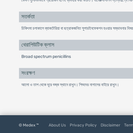
কেবল সুনির্দিষ্টভাবে প্রয়োজন হলেই ব্যবহার করা উচিত। এমোক্সিসিলিন স্তন্যদুগ্ধে নি
সতর্কতা
চিকিৎসা চলাকালে ব্যাকটেরিয়া বা ছত্রাকজনিত সুপারইনফেকশন হওয়ার সম্ভাবনার বিষ
থেরাপিউটিক ক্লাস
Broad spectrum penicillins
সংরক্ষণ
আলো ও তাপ থেকে দূরে শুষ্ক স্থানে রাখুন। শিশুদের নাগালের বাইরে রাখুন।
© Medex ™
About Us
Privacy Policy
Disclaimer
Term