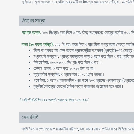
সুস্থিত। মুখে সেবনের ১-২ ঘন্টার মধ্যে এটি সর্বোচ্চ প্লাজমা ঘনত্বে পৌঁছায়। এমোক্স
ঔষধের মাত্রা
প্রাপ্ত বয়স্ক
: ২৫০ মিঃগ্রাঃ করে দিনে ৩ বার, তীব্র সংক্রমণের ক্ষেত্রে সর্বোচ্চ ৫০০ ম
বাচ্চা (১০ বৎসর পর্যন্ত)
: ১২৫ মিঃগ্রাঃ করে দিনে ৩ বার তীব্র সংক্রমণের ক্ষেত্রে সর্বো
তীব্র বা বারবার হয় এমন ধরনের শ্বাসতন্ত্রীয় সংক্রমণ (পুরুলেন্ট)-এর ক্ষেত্র
মধ্যকর্ণের সংক্রমণ: প্রাপ্ত বয়স্কদের জন্য ১ গ্রাম করে দিনে ৩ বার প্রতি চার
নিউমোনিয়া: ৫০০-১০০০ মিঃগ্রাঃ করে দিনে ৩ বার ।
ডেন্টাল এব্সেস: ৩ গ্রাম করে ১০-১২ ঘন্টা পরপর।
মূত্রনালীর সংক্রমণ: ৩ গ্রাম করে ১০-১২ ঘন্টা পরপর।
গণোরিয়া: ১ গ্রাম প্রোবেনেসিড-এর সাথে ২-৩ গ্রামের এককমাত্রা (প্রোবেনেস
বৃক্কীয় বৈকল্যের ক্ষেত্রে দৈনিক মাত্রা কমানোর প্রয়োজন হতে পারে।
* রেজিস্টার্ড চিকিৎসকের পরামর্শ মোতাবেক ঔষধ সেবন করুন
'
সেবনবিধি
সংমিশ্রিত সাস্পেনশনের প্রয়োজনীয় পরিমাণ, দুধ, ফলের রস বা পানির সাথে মিশিয়ে তৎক্