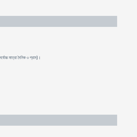
্বোচ্চ মাত্রা দৈনিক ৩ গ্রাম)।