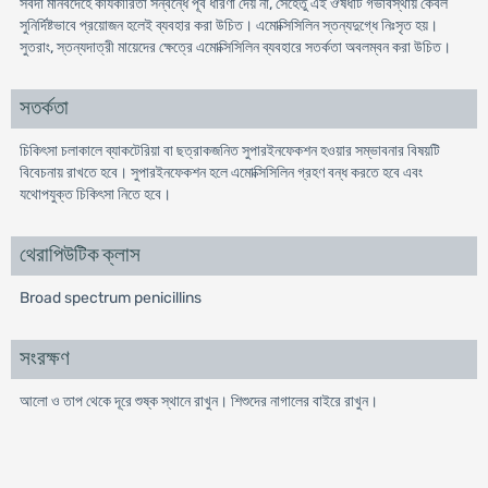
সর্বদা মানবদেহে কার্যকারিতা সন্বন্ধে পূর্ব ধারণা দেয় না, সেহেতু এই ঔষধটি গর্ভাবস্থায় কেবল
সুনির্দিষ্টভাবে প্রয়োজন হলেই ব্যবহার করা উচিত। এমোক্সিসিলিন স্তন্যদুগ্ধে নিঃসৃত হয়।
সুতরাং, স্তন্যদাত্রী মায়েদের ক্ষেত্রে এমোক্সিসিলিন ব্যবহারে সতর্কতা অবলম্বন করা উচিত।
সতর্কতা
চিকিৎসা চলাকালে ব্যাকটেরিয়া বা ছত্রাকজনিত সুপারইনফেকশন হওয়ার সম্ভাবনার বিষয়টি
বিবেচনায় রাখতে হবে। সুপারইনফেকশন হলে এমোক্সিসিলিন গ্রহণ বন্ধ করতে হবে এবং
যথোপযুক্ত চিকিৎসা নিতে হবে।
থেরাপিউটিক ক্লাস
Broad spectrum penicillins
সংরক্ষণ
আলো ও তাপ থেকে দূরে শুষ্ক স্থানে রাখুন। শিশুদের নাগালের বাইরে রাখুন।