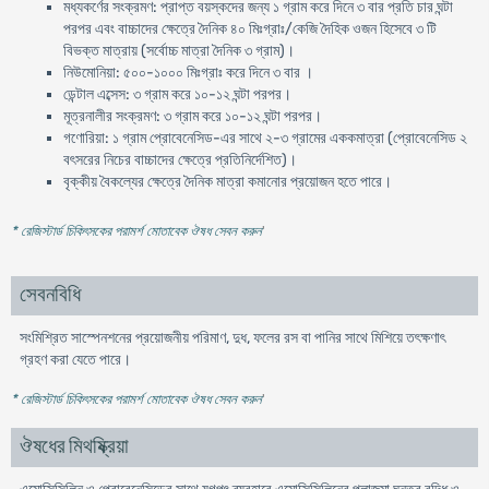
মধ্যকর্ণের সংক্রমণ: প্রাপ্ত বয়স্কদের জন্য ১ গ্রাম করে দিনে ৩ বার প্রতি চার ঘন্টা
পরপর এবং বাচ্চাদের ক্ষেত্রে দৈনিক ৪০ মিঃগ্রাঃ/কেজি দৈহিক ওজন হিসেবে ৩ টি
বিভক্ত মাত্রায় (সর্বোচ্চ মাত্রা দৈনিক ৩ গ্রাম)।
নিউমোনিয়া: ৫০০-১০০০ মিঃগ্রাঃ করে দিনে ৩ বার ।
ডেন্টাল এব্সেস: ৩ গ্রাম করে ১০-১২ ঘন্টা পরপর।
মূত্রনালীর সংক্রমণ: ৩ গ্রাম করে ১০-১২ ঘন্টা পরপর।
গণোরিয়া: ১ গ্রাম প্রোবেনেসিড-এর সাথে ২-৩ গ্রামের এককমাত্রা (প্রোবেনেসিড ২
বৎসরের নিচের বাচ্চাদের ক্ষেত্রে প্রতিনির্দেশিত)।
বৃক্কীয় বৈকল্যের ক্ষেত্রে দৈনিক মাত্রা কমানোর প্রয়োজন হতে পারে।
* রেজিস্টার্ড চিকিৎসকের পরামর্শ মোতাবেক ঔষধ সেবন করুন
'
সেবনবিধি
সংমিশ্রিত সাস্পেনশনের প্রয়োজনীয় পরিমাণ, দুধ, ফলের রস বা পানির সাথে মিশিয়ে তৎক্ষণাৎ
গ্রহণ করা যেতে পারে।
* রেজিস্টার্ড চিকিৎসকের পরামর্শ মোতাবেক ঔষধ সেবন করুন
'
ঔষধের মিথষ্ক্রিয়া