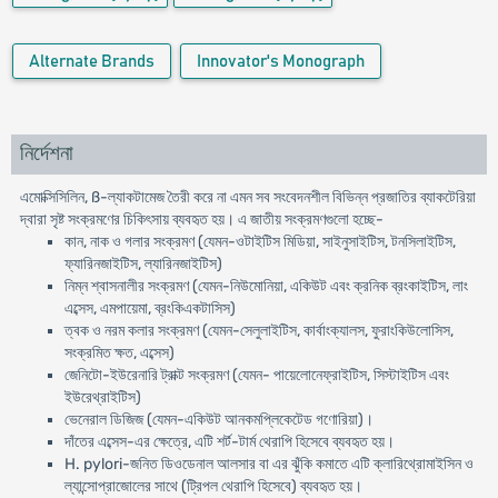
Alternate Brands
Innovator's Monograph
নির্দেশনা
এমোক্সিসিলিন, ß-ল্যাকটামেজ তৈরী করে না এমন সব সংবেদনশীল বিভিন্ন প্রজাতির ব্যাকটেরিয়া
দ্বারা সৃষ্ট সংক্রমণের চিকিৎসায় ব্যবহৃত হয়। এ জাতীয় সংক্রমণগুলো হচ্ছে-
কান, নাক ও গলার সংক্রমণ (যেমন-ওটাইটিস মিডিয়া, সাইনুসাইটিস, টনসিলাইটিস,
ফ্যারিনজাইটিস, ল্যারিনজাইটিস)
নিম্ন শ্বাসনালীর সংক্রমণ (যেমন-নিউমোনিয়া, একিউট এবং ক্রনিক ব্রংকাইটিস, লাং
এব্সেস, এমপায়েমা, ব্রংকিএকটাসিস)
ত্বক ও নরম কলার সংক্রমণ (যেমন-সেলুলাইটিস, কার্বাংক্যালস, ফুরাংকিউলোসিস,
সংক্রমিত ক্ষত, এব্সেস)
জেনিটো-ইউরেনারি ট্রাক্ট সংক্রমণ (যেমন- পায়েলোনেফ্রাইটিস, সিস্টাইটিস এবং
ইউরেথ্রাইটিস)
ভেনেরাল ডিজিজ (যেমন-একিউট আনকমপ্লিকেটেড গণোরিয়া)।
দাঁতের এব্সেস-এর ক্ষেত্রে, এটি শর্ট-টার্ম থেরাপি হিসেবে ব্যবহৃত হয়।
H. pylori-জনিত ডিওডেনাল আলসার বা এর ঝুঁকি কমাতে এটি ক্লারিথ্রোমাইসিন ও
ল্যান্সোপ্রাজোলের সাথে (ট্রিপল থেরাপি হিসেবে) ব্যবহৃত হয়।