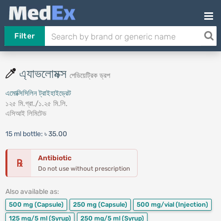
Filter
এ্যাভলোমক্স
পেডিয়েট্রিক ড্রপ
এমোক্সিসিলিন ট্রাইহাইড্রেট
১২৫ মি.গ্রা./১.২৫ মি.লি.
এসিআই লিমিটেড
15 ml bottle:
৳ 35.00
Antibiotic
℞
Do not use without prescription
Also available as:
500 mg
(Capsule)
250 mg
(Capsule)
500 mg/vial
(Injection)
125 mg/5 ml
(Syrup)
250 mg/5 ml
(Syrup)