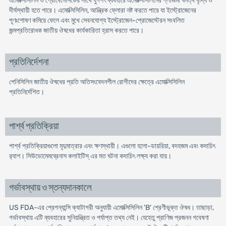
এমোক্সিসিলিন ও প্রোবেনেসিডের সাথে যুগপৎ ব্যবহারে এমোক্সিসিলিনের প্লাজমা ঘনত্ব বৃদ্ধি ও
দীর্ঘস্থায়ী হতে পারে। এমোক্সিসিলিন, আন্ত্রিক ফ্লোরা নষ্ট করতে পারে যা ইস্ট্রোজেনের
পূণঃশোষণ কমিয়ে ফেলে এবং মুখে সেবনযোগ্য ইস্ট্রোজেন-প্রোজেস্টেরন সংবলিত
জন্মপ্রতিরোধক জাতীয় ঔষধের কার্যকারিতা হ্রাস করতে পারে।
প্রতিনির্দেশনা
পেনিসিলিন জাতীয় ঔষধের প্রতি অতিসংবেদনশীল রোগীদের ক্ষেত্রে এমোক্সিসিলিন
প্রতিনির্দেশিত।
পার্শ্ব প্রতিক্রিয়া
পার্শ্ব প্রতিক্রিয়াগুলো মৃদুমাত্রার এবং ক্ষণস্থায়ী। এগুলো হলো-ডায়রিয়া, বদহজম এবং কদাচিৎ
র‌্যাশ। সিউডোমেমব্রেনাস কলাইটিস্ এর মত ঘটনা কদাচিৎ লক্ষ্য করা যায়।
গর্ভাবস্থায় ও স্তন্যদানকালে
US FDA-এর প্রেগন্যান্সি ক্যাটাগরী অনুযায়ী এমোক্সিসিলিন 'B' শ্রেণীভূক্ত ঔষধ। তাছাড়া,
গর্ভাবস্থায় এটি ব্যবহারের সুনিয়ন্ত্রিত ও পর্যাপ্ত তথ্য নেই। যেহেতু প্রাণিজ প্রজনন গবেষণা