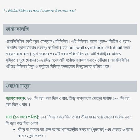
* রেজিস্টার্ড চিকিৎসকের পরামর্শ মোতাবেক ঔষধ সেবন করুন
'
ফার্মাকোলজি
এমোক্সিসিলিন একটি ব্রড স্পেক্ট্রাম পেনিসিলিন। এটি বিভিন্ন ধরনের গ্রাম-পজিটিভ ও গ্রাম-
নেগেটিভ ব্যাকটেরিয়ার বিরুদ্ধে কার্যকরী। ইহা cell wall synthesis কে Inhibit করার
মাধ্যমে কাজ করে। মুখে সেবনের পর এটি দ্রূত পরিশোষিত হয়; এটি গ্যাস্ট্রিক এসিডে
সুস্থিত। মুখে সেবনের ১-২ ঘন্টার মধ্যে এটি সর্বোচ্চ প্লাজমা ঘনত্বে পৌঁছায়। এমোক্সিসিলিন
শরীরের বিভিন্ন টিস্যু ও ফ্লুইডে বিভিন্ন ঘনমাত্রায় বিস্তৃতভাবে ছড়িয়ে পড়ে।
ঔষধের মাত্রা
প্রাপ্ত বয়স্ক
: ২৫০ মিঃগ্রাঃ করে দিনে ৩ বার, তীব্র সংক্রমণের ক্ষেত্রে সর্বোচ্চ ৫০০ মিঃগ্রাঃ
করে দিনে ৩ বার ।
বাচ্চা (১০ বৎসর পর্যন্ত)
: ১২৫ মিঃগ্রাঃ করে দিনে ৩ বার তীব্র সংক্রমণের ক্ষেত্রে সর্বোচ্চ ২৫০
মিঃগ্রাঃ করে দিনে ৩ বার।
তীব্র বা বারবার হয় এমন ধরনের শ্বাসতন্ত্রীয় সংক্রমণ (পুরুলেন্ট)-এর ক্ষেত্রে ৩ গ্রাম
করে ১২ ঘন্টা পরপর।