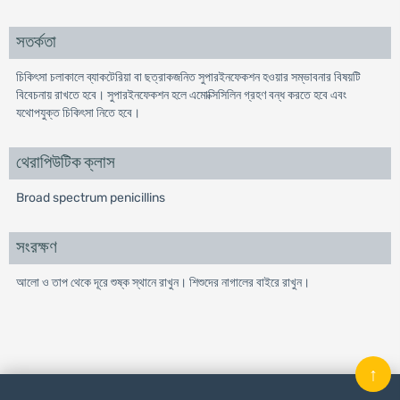
সতর্কতা
চিকিৎসা চলাকালে ব্যাকটেরিয়া বা ছত্রাকজনিত সুপারইনফেকশন হওয়ার সম্ভাবনার বিষয়টি
বিবেচনায় রাখতে হবে। সুপারইনফেকশন হলে এমোক্সিসিলিন গ্রহণ বন্ধ করতে হবে এবং
যথোপযুক্ত চিকিৎসা নিতে হবে।
থেরাপিউটিক ক্লাস
Broad spectrum penicillins
সংরক্ষণ
আলো ও তাপ থেকে দূরে শুষ্ক স্থানে রাখুন। শিশুদের নাগালের বাইরে রাখুন।
↑