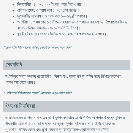
নিউমোনিয়া: ৫০০-১০০০ মিঃগ্রাঃ করে দিনে ৩ বার ।
ডেন্টাল এব্সেস: ৩ গ্রাম করে ১০-১২ ঘন্টা পরপর।
মূত্রনালীর সংক্রমণ: ৩ গ্রাম করে ১০-১২ ঘন্টা পরপর।
গণোরিয়া: ১ গ্রাম প্রোবেনেসিড-এর সাথে ২-৩ গ্রামের এককমাত্রা (প্রোবেনেসিড ২
বৎসরের নিচের বাচ্চাদের ক্ষেত্রে প্রতিনির্দেশিত)।
বৃক্কীয় বৈকল্যের ক্ষেত্রে দৈনিক মাত্রা কমানোর প্রয়োজন হতে পারে।
* রেজিস্টার্ড চিকিৎসকের পরামর্শ মোতাবেক ঔষধ সেবন করুন
'
সেবনবিধি
সংমিশ্রিত সাস্পেনশনের প্রয়োজনীয় পরিমাণ, দুধ, ফলের রস বা পানির সাথে মিশিয়ে তৎক্ষণাৎ
গ্রহণ করা যেতে পারে।
* রেজিস্টার্ড চিকিৎসকের পরামর্শ মোতাবেক ঔষধ সেবন করুন
'
ঔষধের মিথষ্ক্রিয়া
এমোক্সিসিলিন ও প্রোবেনেসিডের সাথে যুগপৎ ব্যবহারে এমোক্সিসিলিনের প্লাজমা ঘনত্ব বৃদ্ধি ও
দীর্ঘস্থায়ী হতে পারে। এমোক্সিসিলিন, আন্ত্রিক ফ্লোরা নষ্ট করতে পারে যা ইস্ট্রোজেনের
পূণঃশোষণ কমিয়ে ফেলে এবং মুখে সেবনযোগ্য ইস্ট্রোজেন-প্রোজেস্টেরন সংবলিত