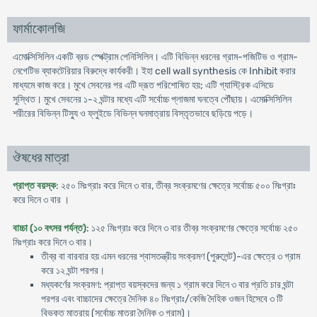
ফার্মাকোলজি
এমোক্সিসিলিন একটি ব্রড স্পেক্ট্রাম পেনিসিলিন। এটি বিভিন্ন ধরনের গ্রাম-পজিটিভ ও গ্রাম-
নেগেটিভ ব্যাকটেরিয়ার বিরুদ্ধে কার্যকরী। ইহা cell wall synthesis কে Inhibit করার
মাধ্যমে কাজ করে। মুখে সেবনের পর এটি দ্রূত পরিশোষিত হয়; এটি গ্যাস্ট্রিক এসিডে
সুস্থিত। মুখে সেবনের ১-২ ঘন্টার মধ্যে এটি সর্বোচ্চ প্লাজমা ঘনত্বে পৌঁছায়। এমোক্সিসিলিন
শরীরের বিভিন্ন টিস্যু ও ফ্লুইডে বিভিন্ন ঘনমাত্রায় বিস্তৃতভাবে ছড়িয়ে পড়ে।
ঔষধের মাত্রা
প্রাপ্ত বয়স্ক
: ২৫০ মিঃগ্রাঃ করে দিনে ৩ বার, তীব্র সংক্রমণের ক্ষেত্রে সর্বোচ্চ ৫০০ মিঃগ্রাঃ
করে দিনে ৩ বার ।
বাচ্চা (১০ বৎসর পর্যন্ত)
: ১২৫ মিঃগ্রাঃ করে দিনে ৩ বার তীব্র সংক্রমণের ক্ষেত্রে সর্বোচ্চ ২৫০
মিঃগ্রাঃ করে দিনে ৩ বার।
তীব্র বা বারবার হয় এমন ধরনের শ্বাসতন্ত্রীয় সংক্রমণ (পুরুলেন্ট)-এর ক্ষেত্রে ৩ গ্রাম
করে ১২ ঘন্টা পরপর।
মধ্যকর্ণের সংক্রমণ: প্রাপ্ত বয়স্কদের জন্য ১ গ্রাম করে দিনে ৩ বার প্রতি চার ঘন্টা
পরপর এবং বাচ্চাদের ক্ষেত্রে দৈনিক ৪০ মিঃগ্রাঃ/কেজি দৈহিক ওজন হিসেবে ৩ টি
বিভক্ত মাত্রায় (সর্বোচ্চ মাত্রা দৈনিক ৩ গ্রাম)।