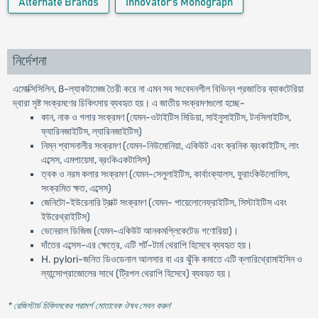
Alternate Brands
Innovator's Monograph
নির্দেশনা
এমোক্সিসিলিন, ß-ল্যাকটামেজ তৈরী করে না এমন সব সংবেদনশীল বিভিন্ন প্রজাতির ব্যাকটেরিয়া
দ্বারা সৃষ্ট সংক্রমণের চিকিৎসায় ব্যবহৃত হয়। এ জাতীয় সংক্রমণগুলো হচ্ছে-
কান, নাক ও গলার সংক্রমণ (যেমন-ওটাইটিস মিডিয়া, সাইনুসাইটিস, টনসিলাইটিস,
ফ্যারিনজাইটিস, ল্যারিনজাইটিস)
নিম্ন শ্বাসনালীর সংক্রমণ (যেমন-নিউমোনিয়া, একিউট এবং ক্রনিক ব্রংকাইটিস, লাং
এব্সেস, এমপায়েমা, ব্রংকিএকটাসিস)
ত্বক ও নরম কলার সংক্রমণ (যেমন-সেলুলাইটিস, কার্বাংক্যালস, ফুরাংকিউলোসিস,
সংক্রমিত ক্ষত, এব্সেস)
জেনিটো-ইউরেনারি ট্রাক্ট সংক্রমণ (যেমন- পায়েলোনেফ্রাইটিস, সিস্টাইটিস এবং
ইউরেথ্রাইটিস)
ভেনেরাল ডিজিজ (যেমন-একিউট আনকমপ্লিকেটেড গণোরিয়া)।
দাঁতের এব্সেস-এর ক্ষেত্রে, এটি শর্ট-টার্ম থেরাপি হিসেবে ব্যবহৃত হয়।
H. pylori-জনিত ডিওডেনাল আলসার বা এর ঝুঁকি কমাতে এটি ক্লারিথ্রোমাইসিন ও
ল্যান্সোপ্রাজোলের সাথে (ট্রিপল থেরাপি হিসেবে) ব্যবহৃত হয়।
* রেজিস্টার্ড চিকিৎসকের পরামর্শ মোতাবেক ঔষধ সেবন করুন
'