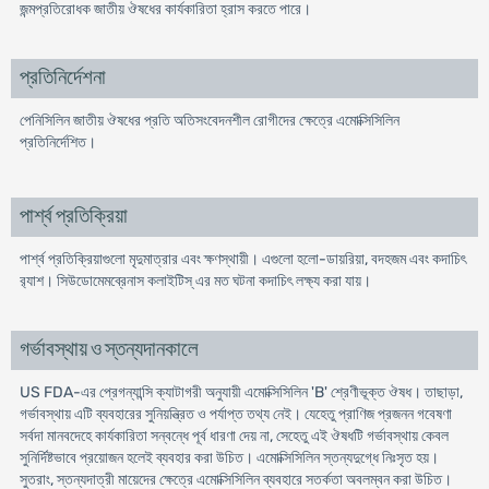
জন্মপ্রতিরোধক জাতীয় ঔষধের কার্যকারিতা হ্রাস করতে পারে।
প্রতিনির্দেশনা
পেনিসিলিন জাতীয় ঔষধের প্রতি অতিসংবেদনশীল রোগীদের ক্ষেত্রে এমোক্সিসিলিন
প্রতিনির্দেশিত।
পার্শ্ব প্রতিক্রিয়া
পার্শ্ব প্রতিক্রিয়াগুলো মৃদুমাত্রার এবং ক্ষণস্থায়ী। এগুলো হলো-ডায়রিয়া, বদহজম এবং কদাচিৎ
র‌্যাশ। সিউডোমেমব্রেনাস কলাইটিস্ এর মত ঘটনা কদাচিৎ লক্ষ্য করা যায়।
গর্ভাবস্থায় ও স্তন্যদানকালে
US FDA-এর প্রেগন্যান্সি ক্যাটাগরী অনুযায়ী এমোক্সিসিলিন 'B' শ্রেণীভূক্ত ঔষধ। তাছাড়া,
গর্ভাবস্থায় এটি ব্যবহারের সুনিয়ন্ত্রিত ও পর্যাপ্ত তথ্য নেই। যেহেতু প্রাণিজ প্রজনন গবেষণা
সর্বদা মানবদেহে কার্যকারিতা সন্বন্ধে পূর্ব ধারণা দেয় না, সেহেতু এই ঔষধটি গর্ভাবস্থায় কেবল
সুনির্দিষ্টভাবে প্রয়োজন হলেই ব্যবহার করা উচিত। এমোক্সিসিলিন স্তন্যদুগ্ধে নিঃসৃত হয়।
সুতরাং, স্তন্যদাত্রী মায়েদের ক্ষেত্রে এমোক্সিসিলিন ব্যবহারে সতর্কতা অবলম্বন করা উচিত।