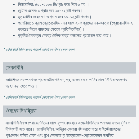
নিউমোনিয়া: ৫০০-১০০০ মিঃগ্রাঃ করে দিনে ৩ বার ।
ডেন্টাল এব্সেস: ৩ গ্রাম করে ১০-১২ ঘন্টা পরপর।
মূত্রনালীর সংক্রমণ: ৩ গ্রাম করে ১০-১২ ঘন্টা পরপর।
গণোরিয়া: ১ গ্রাম প্রোবেনেসিড-এর সাথে ২-৩ গ্রামের এককমাত্রা (প্রোবেনেসিড ২
বৎসরের নিচের বাচ্চাদের ক্ষেত্রে প্রতিনির্দেশিত)।
বৃক্কীয় বৈকল্যের ক্ষেত্রে দৈনিক মাত্রা কমানোর প্রয়োজন হতে পারে।
* রেজিস্টার্ড চিকিৎসকের পরামর্শ মোতাবেক ঔষধ সেবন করুন
'
সেবনবিধি
সংমিশ্রিত সাস্পেনশনের প্রয়োজনীয় পরিমাণ, দুধ, ফলের রস বা পানির সাথে মিশিয়ে তৎক্ষণাৎ
গ্রহণ করা যেতে পারে।
* রেজিস্টার্ড চিকিৎসকের পরামর্শ মোতাবেক ঔষধ সেবন করুন
'
ঔষধের মিথষ্ক্রিয়া
এমোক্সিসিলিন ও প্রোবেনেসিডের সাথে যুগপৎ ব্যবহারে এমোক্সিসিলিনের প্লাজমা ঘনত্ব বৃদ্ধি ও
দীর্ঘস্থায়ী হতে পারে। এমোক্সিসিলিন, আন্ত্রিক ফ্লোরা নষ্ট করতে পারে যা ইস্ট্রোজেনের
পূণঃশোষণ কমিয়ে ফেলে এবং মুখে সেবনযোগ্য ইস্ট্রোজেন-প্রোজেস্টেরন সংবলিত