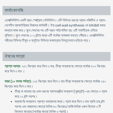
ফার্মাকোলজি
এমোক্সিসিলিন একটি ব্রড স্পেক্ট্রাম পেনিসিলিন। এটি বিভিন্ন ধরনের গ্রাম-পজিটিভ ও গ্রাম-
নেগেটিভ ব্যাকটেরিয়ার বিরুদ্ধে কার্যকরী। ইহা cell wall synthesis কে Inhibit করার
মাধ্যমে কাজ করে। মুখে সেবনের পর এটি দ্রূত পরিশোষিত হয়; এটি গ্যাস্ট্রিক এসিডে
সুস্থিত। মুখে সেবনের ১-২ ঘন্টার মধ্যে এটি সর্বোচ্চ প্লাজমা ঘনত্বে পৌঁছায়। এমোক্সিসিলিন
শরীরের বিভিন্ন টিস্যু ও ফ্লুইডে বিভিন্ন ঘনমাত্রায় বিস্তৃতভাবে ছড়িয়ে পড়ে।
ঔষধের মাত্রা
প্রাপ্ত বয়স্ক
: ২৫০ মিঃগ্রাঃ করে দিনে ৩ বার, তীব্র সংক্রমণের ক্ষেত্রে সর্বোচ্চ ৫০০ মিঃগ্রাঃ
করে দিনে ৩ বার ।
বাচ্চা (১০ বৎসর পর্যন্ত)
: ১২৫ মিঃগ্রাঃ করে দিনে ৩ বার তীব্র সংক্রমণের ক্ষেত্রে সর্বোচ্চ ২৫০
মিঃগ্রাঃ করে দিনে ৩ বার।
তীব্র বা বারবার হয় এমন ধরনের শ্বাসতন্ত্রীয় সংক্রমণ (পুরুলেন্ট)-এর ক্ষেত্রে ৩ গ্রাম
করে ১২ ঘন্টা পরপর।
মধ্যকর্ণের সংক্রমণ: প্রাপ্ত বয়স্কদের জন্য ১ গ্রাম করে দিনে ৩ বার প্রতি চার ঘন্টা
পরপর এবং বাচ্চাদের ক্ষেত্রে দৈনিক ৪০ মিঃগ্রাঃ/কেজি দৈহিক ওজন হিসেবে ৩ টি
বিভক্ত মাত্রায় (সর্বোচ্চ মাত্রা দৈনিক ৩ গ্রাম)।