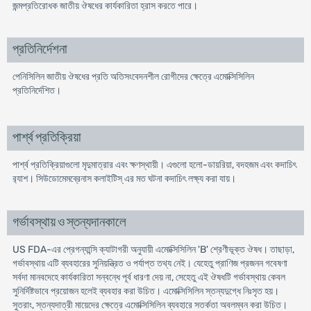
জন্মপ্রতিরোধক জাতীয় ঔষধের কার্যকারিতা হ্রাস করতে পারে।
প্রতিনির্দেশনা
পেনিসিলিন জাতীয় ঔষধের প্রতি অতিসংবেদনশীল রোগীদের ক্ষেত্রে এমোক্সিসিলিন
প্রতিনির্দেশিত।
পার্শ্ব প্রতিক্রিয়া
পার্শ্ব প্রতিক্রিয়াগুলো মৃদুমাত্রার এবং ক্ষণস্থায়ী। এগুলো হলো-ডায়রিয়া, বদহজম এবং কদাচিৎ
র‌্যাশ। সিউডোমেমব্রেনাস কলাইটিস্ এর মত ঘটনা কদাচিৎ লক্ষ্য করা যায়।
গর্ভাবস্থায় ও স্তন্যদানকালে
US FDA-এর প্রেগন্যান্সি ক্যাটাগরী অনুযায়ী এমোক্সিসিলিন 'B' শ্রেণীভূক্ত ঔষধ। তাছাড়া,
গর্ভাবস্থায় এটি ব্যবহারের সুনিয়ন্ত্রিত ও পর্যাপ্ত তথ্য নেই। যেহেতু প্রাণিজ প্রজনন গবেষণা
সর্বদা মানবদেহে কার্যকারিতা সন্বন্ধে পূর্ব ধারণা দেয় না, সেহেতু এই ঔষধটি গর্ভাবস্থায় কেবল
সুনির্দিষ্টভাবে প্রয়োজন হলেই ব্যবহার করা উচিত। এমোক্সিসিলিন স্তন্যদুগ্ধে নিঃসৃত হয়।
সুতরাং, স্তন্যদাত্রী মায়েদের ক্ষেত্রে এমোক্সিসিলিন ব্যবহারে সতর্কতা অবলম্বন করা উচিত।