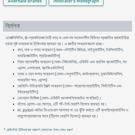
Alternate Brands
Innovator's Monograph
নির্দেশনা
এমোক্সিসিলিন, ß-ল্যাকটামেজ তৈরী করে না এমন সব সংবেদনশীল বিভিন্ন প্রজাতির ব্যাকটেরিয়া
দ্বারা সৃষ্ট সংক্রমণের চিকিৎসায় ব্যবহৃত হয়। এ জাতীয় সংক্রমণগুলো হচ্ছে-
কান, নাক ও গলার সংক্রমণ (যেমন-ওটাইটিস মিডিয়া, সাইনুসাইটিস, টনসিলাইটিস,
ফ্যারিনজাইটিস, ল্যারিনজাইটিস)
নিম্ন শ্বাসনালীর সংক্রমণ (যেমন-নিউমোনিয়া, একিউট এবং ক্রনিক ব্রংকাইটিস, লাং
এব্সেস, এমপায়েমা, ব্রংকিএকটাসিস)
ত্বক ও নরম কলার সংক্রমণ (যেমন-সেলুলাইটিস, কার্বাংক্যালস, ফুরাংকিউলোসিস,
সংক্রমিত ক্ষত, এব্সেস)
জেনিটো-ইউরেনারি ট্রাক্ট সংক্রমণ (যেমন- পায়েলোনেফ্রাইটিস, সিস্টাইটিস এবং
ইউরেথ্রাইটিস)
ভেনেরাল ডিজিজ (যেমন-একিউট আনকমপ্লিকেটেড গণোরিয়া)।
দাঁতের এব্সেস-এর ক্ষেত্রে, এটি শর্ট-টার্ম থেরাপি হিসেবে ব্যবহৃত হয়।
H. pylori-জনিত ডিওডেনাল আলসার বা এর ঝুঁকি কমাতে এটি ক্লারিথ্রোমাইসিন ও
ল্যান্সোপ্রাজোলের সাথে (ট্রিপল থেরাপি হিসেবে) ব্যবহৃত হয়।
* রেজিস্টার্ড চিকিৎসকের পরামর্শ মোতাবেক ঔষধ সেবন করুন
'