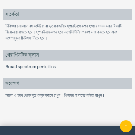
সতর্কতা
চিকিৎসা চলাকালে ব্যাকটেরিয়া বা ছত্রাকজনিত সুপারইনফেকশন হওয়ার সম্ভাবনার বিষয়টি
বিবেচনায় রাখতে হবে। সুপারইনফেকশন হলে এমোক্সিসিলিন গ্রহণ বন্ধ করতে হবে এবং
যথোপযুক্ত চিকিৎসা নিতে হবে।
থেরাপিউটিক ক্লাস
Broad spectrum penicillins
সংরক্ষণ
আলো ও তাপ থেকে দূরে শুষ্ক স্থানে রাখুন। শিশুদের নাগালের বাইরে রাখুন।
↑