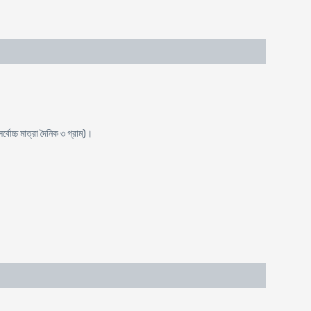
্বোচ্চ মাত্রা দৈনিক ৩ গ্রাম)।