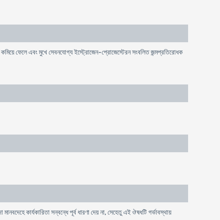
শোষণ কমিয়ে ফেলে এবং মুখে সেবনযোগ্য ইস্ট্রোজেন-প্রোজেস্টেরন সংবলিত জন্মপ্রতিরোধক
মানবদেহে কার্যকারিতা সন্বন্ধে পূর্ব ধারণা দেয় না, সেহেতু এই ঔষধটি গর্ভাবস্থায়