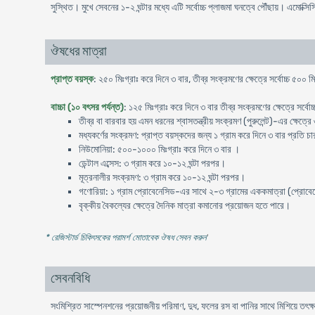
সুস্থিত। মুখে সেবনের ১-২ ঘন্টার মধ্যে এটি সর্বোচ্চ প্লাজমা ঘনত্বে পৌঁছায়। এমোক্স
ঔষধের মাত্রা
প্রাপ্ত বয়স্ক
: ২৫০ মিঃগ্রাঃ করে দিনে ৩ বার, তীব্র সংক্রমণের ক্ষেত্রে সর্বোচ্চ ৫০০ ম
বাচ্চা (১০ বৎসর পর্যন্ত)
: ১২৫ মিঃগ্রাঃ করে দিনে ৩ বার তীব্র সংক্রমণের ক্ষেত্রে সর্বো
তীব্র বা বারবার হয় এমন ধরনের শ্বাসতন্ত্রীয় সংক্রমণ (পুরুলেন্ট)-এর ক্ষেত্র
মধ্যকর্ণের সংক্রমণ: প্রাপ্ত বয়স্কদের জন্য ১ গ্রাম করে দিনে ৩ বার প্রতি চার
নিউমোনিয়া: ৫০০-১০০০ মিঃগ্রাঃ করে দিনে ৩ বার ।
ডেন্টাল এব্সেস: ৩ গ্রাম করে ১০-১২ ঘন্টা পরপর।
মূত্রনালীর সংক্রমণ: ৩ গ্রাম করে ১০-১২ ঘন্টা পরপর।
গণোরিয়া: ১ গ্রাম প্রোবেনেসিড-এর সাথে ২-৩ গ্রামের এককমাত্রা (প্রোবেনেস
বৃক্কীয় বৈকল্যের ক্ষেত্রে দৈনিক মাত্রা কমানোর প্রয়োজন হতে পারে।
* রেজিস্টার্ড চিকিৎসকের পরামর্শ মোতাবেক ঔষধ সেবন করুন
'
সেবনবিধি
সংমিশ্রিত সাস্পেনশনের প্রয়োজনীয় পরিমাণ, দুধ, ফলের রস বা পানির সাথে মিশিয়ে তৎক্