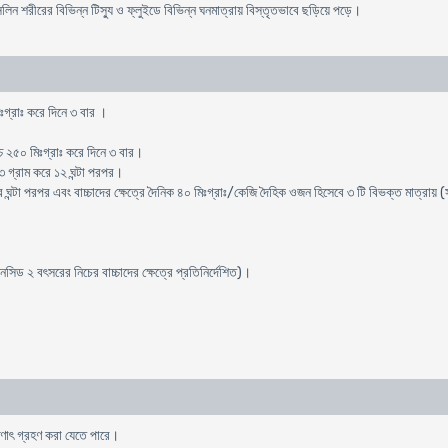
িসিলিন শরীরের বিভিন্ন টিস্যু ও ফ্লুইডে বিভিন্ন ঘনমাত্রায় বিস্তৃতভাবে ছড়িয়ে পড়ে।
িঃগ্রাঃ করে দিনে ৩ বার ।
চ্চ ২৫০ মিঃগ্রাঃ করে দিনে ৩ বার।
ে ৩ গ্রাম করে ১২ ঘন্টা পরপর।
 ঘন্টা পরপর এবং বাচ্চাদের ক্ষেত্রে দৈনিক ৪০ মিঃগ্রাঃ/কেজি দৈহিক ওজন হিসেবে ৩ টি বিভক্ত মাত্রায় (সর
িড ২ বৎসরের নিচের বাচ্চাদের ক্ষেত্রে প্রতিনির্দেশিত)।
ষণাৎ গ্রহণ করা যেতে পারে।