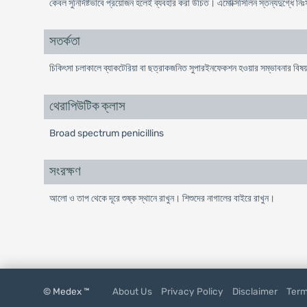
কেবল সুনির্দিষ্টভাবে প্রয়োজন হলেই ব্যবহার করা উচিত। এমোক্সিসিলিন স্তন্যদুগ্ধে নি
সতর্কতা
চিকিৎসা চলাকালে ব্যাকটেরিয়া বা ছত্রাকজনিত সুপারইনফেকশন হওয়ার সম্ভাবনার বিষ
থেরাপিউটিক ক্লাস
Broad spectrum penicillins
সংরক্ষণ
আলো ও তাপ থেকে দূরে শুষ্ক স্থানে রাখুন। শিশুদের নাগালের বাইরে রাখুন।
© Medex ™
About Us
Privacy Policy
Disclaimer
Term