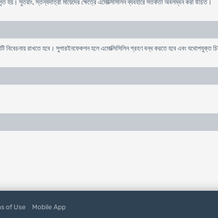
ঃসৃত হয়। সুতরাং, স্তন্যদাত্রী মায়েদের ক্ষেত্রে এমোক্সিসিলিন ব্যবহারে সতর্কতা অবলম্বন করা উচিত।
য়টি বিবেচনায় রাখতে হবে। সুপারইনফেকশন হলে এমোক্সিসিলিন গ্রহণ বন্ধ করতে হবে এবং যথোপযুক্ত চ
s of Use
Mobile App