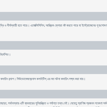
ৃদ্ধি ও দীর্ঘস্থায়ী হতে পারে। এমোক্সিসিলিন, আন্ত্রিক ফ্লোরা নষ্ট করতে পারে যা ইস্ট্রোজেনের পূণঃ
নির্দেশিত।
বং কদাচিৎ র‌্যাশ। সিউডোমেমব্রেনাস কলাইটিস্ এর মত ঘটনা কদাচিৎ লক্ষ্য করা যায়।
, গর্ভাবস্থায় এটি ব্যবহারের সুনিয়ন্ত্রিত ও পর্যাপ্ত তথ্য নেই। যেহেতু প্রাণিজ প্রজনন গবেষণা সর্বদা 