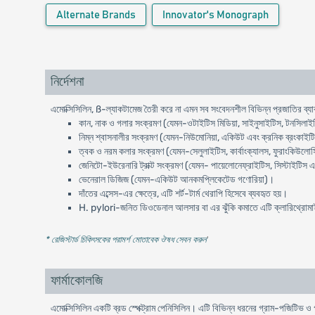
Alternate Brands
Innovator's Monograph
নির্দেশনা
এমোক্সিসিলিন, ß-ল্যাকটামেজ তৈরী করে না এমন সব সংবেদনশীল বিভিন্ন প্রজাতির ব্যাক
কান, নাক ও গলার সংক্রমণ (যেমন-ওটাইটিস মিডিয়া, সাইনুসাইটিস, টনসিলাইট
নিম্ন শ্বাসনালীর সংক্রমণ (যেমন-নিউমোনিয়া, একিউট এবং ক্রনিক ব্রংকাইটিস
ত্বক ও নরম কলার সংক্রমণ (যেমন-সেলুলাইটিস, কার্বাংক্যালস, ফুরাংকিউলোসি
জেনিটো-ইউরেনারি ট্রাক্ট সংক্রমণ (যেমন- পায়েলোনেফ্রাইটিস, সিস্টাইটিস 
ভেনেরাল ডিজিজ (যেমন-একিউট আনকমপ্লিকেটেড গণোরিয়া)।
দাঁতের এব্সেস-এর ক্ষেত্রে, এটি শর্ট-টার্ম থেরাপি হিসেবে ব্যবহৃত হয়।
H. pylori-জনিত ডিওডেনাল আলসার বা এর ঝুঁকি কমাতে এটি ক্লারিথ্রোমাইসি
* রেজিস্টার্ড চিকিৎসকের পরামর্শ মোতাবেক ঔষধ সেবন করুন
'
ফার্মাকোলজি
এমোক্সিসিলিন একটি ব্রড স্পেক্ট্রাম পেনিসিলিন। এটি বিভিন্ন ধরনের গ্রাম-পজিটিভ 