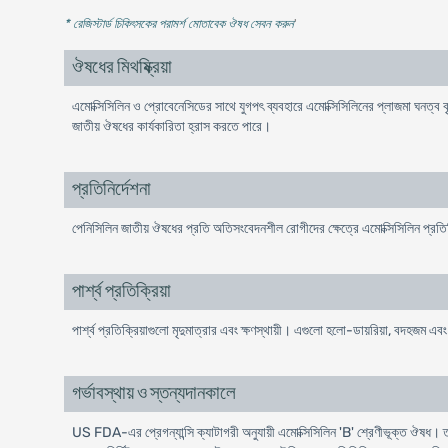
* রেজিস্টার্ড চিকিৎসকের পরামর্শ মোতাবেক ঔষধ সেবন করুন
'
ঔষধের মিথষ্ক্রিয়া
এমোক্সিসিলিন ও প্রোবেনেসিডের সাথে যুগপৎ ব্যবহারে এমোক্সিসিলিনের প্লাজমা ঘনত্ব ব
জাতীয় ঔষধের কার্যকারিতা হ্রাস করতে পারে।
প্রতিনির্দেশনা
পেনিসিলিন জাতীয় ঔষধের প্রতি অতিসংবেদনশীল রোগীদের ক্ষেত্রে এমোক্সিসিলিন প্রতি
পার্শ্ব প্রতিক্রিয়া
পার্শ্ব প্রতিক্রিয়াগুলো মৃদুমাত্রার এবং ক্ষণস্থায়ী। এগুলো হলো-ডায়রিয়া, বদহজম এ
গর্ভাবস্থায় ও স্তন্যদানকালে
US FDA-এর প্রেগন্যান্সি ক্যাটাগরী অনুযায়ী এমোক্সিসিলিন 'B' শ্রেণীভূক্ত ঔষধ। তাছাড়া