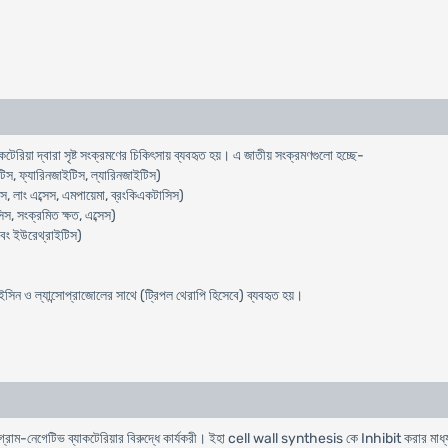
টেরিয়া দ্বারা সৃষ্ট সংক্রমণের চিকিৎসায় ব্যবহৃত হয়। এ জাতীয় সংক্রমণগুলো হচ্ছে-
িস, ফ্যারিনজাইটিস, ল্যারিনজাইটিস)
, লাং এব্সেস, এমপায়েমা, ব্রংকিএকটাসিস)
স, সংক্রমিত ক্ষত, এব্সেস)
এবং ইউরেথ্রাইটিস)
ন ও ল্যান্সোপ্রাজোলের সাথে (ট্রিপল থেরাপি হিসেবে) ব্যবহৃত হয়।
ও গ্রাম-নেগেটিভ ব্যাকটেরিয়ার বিরুদ্ধে কার্যকরী। ইহা cell wall synthesis কে Inhibit করার মাধ্