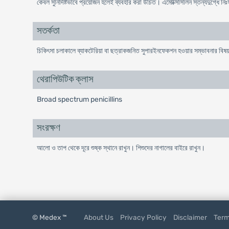
কেবল সুনির্দিষ্টভাবে প্রয়োজন হলেই ব্যবহার করা উচিত। এমোক্সিসিলিন স্তন্যদুগ্ধে নি
সতর্কতা
চিকিৎসা চলাকালে ব্যাকটেরিয়া বা ছত্রাকজনিত সুপারইনফেকশন হওয়ার সম্ভাবনার বিষ
থেরাপিউটিক ক্লাস
Broad spectrum penicillins
সংরক্ষণ
আলো ও তাপ থেকে দূরে শুষ্ক স্থানে রাখুন। শিশুদের নাগালের বাইরে রাখুন।
© Medex ™
About Us
Privacy Policy
Disclaimer
Term