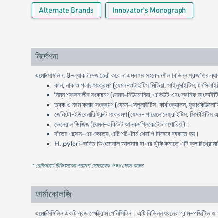
Alternate Brands
Innovator's Monograph
নির্দেশনা
এমোক্সিসিলিন, ß-ল্যাকটামেজ তৈরী করে না এমন সব সংবেদনশীল বিভিন্ন প্রজাতির ব্যাক
কান, নাক ও গলার সংক্রমণ (যেমন-ওটাইটিস মিডিয়া, সাইনুসাইটিস, টনসিলাইট
নিম্ন শ্বাসনালীর সংক্রমণ (যেমন-নিউমোনিয়া, একিউট এবং ক্রনিক ব্রংকাইটিস
ত্বক ও নরম কলার সংক্রমণ (যেমন-সেলুলাইটিস, কার্বাংক্যালস, ফুরাংকিউলোসি
জেনিটো-ইউরেনারি ট্রাক্ট সংক্রমণ (যেমন- পায়েলোনেফ্রাইটিস, সিস্টাইটিস 
ভেনেরাল ডিজিজ (যেমন-একিউট আনকমপ্লিকেটেড গণোরিয়া)।
দাঁতের এব্সেস-এর ক্ষেত্রে, এটি শর্ট-টার্ম থেরাপি হিসেবে ব্যবহৃত হয়।
H. pylori-জনিত ডিওডেনাল আলসার বা এর ঝুঁকি কমাতে এটি ক্লারিথ্রোমাইসি
* রেজিস্টার্ড চিকিৎসকের পরামর্শ মোতাবেক ঔষধ সেবন করুন
'
ফার্মাকোলজি
এমোক্সিসিলিন একটি ব্রড স্পেক্ট্রাম পেনিসিলিন। এটি বিভিন্ন ধরনের গ্রাম-পজিটিভ 