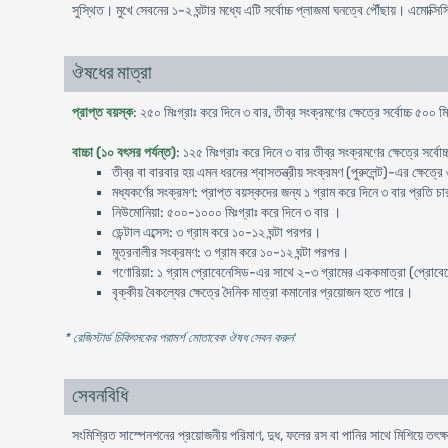
সুস্থিত। মুখে সেবনের ১-২ ঘন্টার মধ্যে এটি সর্বোচ্চ প্লাজমা ঘনত্বে পৌঁছায়। এমোক্স
ঔষধের মাত্রা
প্রাপ্ত বয়স্ক
: ২৫০ মিঃগ্রাঃ করে দিনে ৩ বার, তীব্র সংক্রমণের ক্ষেত্রে সর্বোচ্চ ৫০০ ম
বাচ্চা (১০ বৎসর পর্যন্ত)
: ১২৫ মিঃগ্রাঃ করে দিনে ৩ বার তীব্র সংক্রমণের ক্ষেত্রে সর্বো
তীব্র বা বারবার হয় এমন ধরনের শ্বাসতন্ত্রীয় সংক্রমণ (পুরুলেন্ট)-এর ক্ষেত্র
মধ্যকর্ণের সংক্রমণ: প্রাপ্ত বয়স্কদের জন্য ১ গ্রাম করে দিনে ৩ বার প্রতি চার
নিউমোনিয়া: ৫০০-১০০০ মিঃগ্রাঃ করে দিনে ৩ বার ।
ডেন্টাল এব্সেস: ৩ গ্রাম করে ১০-১২ ঘন্টা পরপর।
মূত্রনালীর সংক্রমণ: ৩ গ্রাম করে ১০-১২ ঘন্টা পরপর।
গণোরিয়া: ১ গ্রাম প্রোবেনেসিড-এর সাথে ২-৩ গ্রামের এককমাত্রা (প্রোবেনেস
বৃক্কীয় বৈকল্যের ক্ষেত্রে দৈনিক মাত্রা কমানোর প্রয়োজন হতে পারে।
* রেজিস্টার্ড চিকিৎসকের পরামর্শ মোতাবেক ঔষধ সেবন করুন
'
সেবনবিধি
সংমিশ্রিত সাস্পেনশনের প্রয়োজনীয় পরিমাণ, দুধ, ফলের রস বা পানির সাথে মিশিয়ে তৎক্