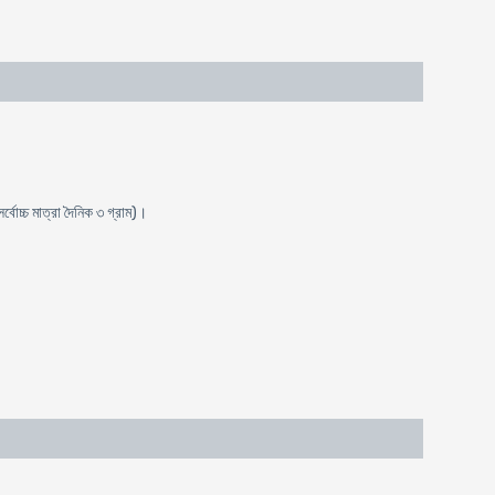
্বোচ্চ মাত্রা দৈনিক ৩ গ্রাম)।