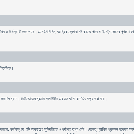
ৃদ্ধি ও দীর্ঘস্থায়ী হতে পারে। এমোক্সিসিলিন, আন্ত্রিক ফ্লোরা নষ্ট করতে পারে যা ইস্ট্রোজেনের পূণঃ
নির্দেশিত।
বং কদাচিৎ র‌্যাশ। সিউডোমেমব্রেনাস কলাইটিস্ এর মত ঘটনা কদাচিৎ লক্ষ্য করা যায়।
, গর্ভাবস্থায় এটি ব্যবহারের সুনিয়ন্ত্রিত ও পর্যাপ্ত তথ্য নেই। যেহেতু প্রাণিজ প্রজনন গবেষণা সর্বদা 