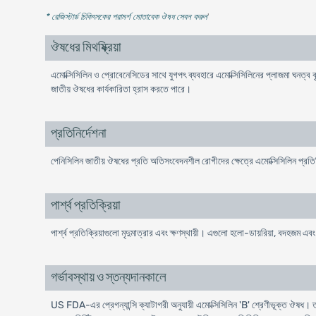
* রেজিস্টার্ড চিকিৎসকের পরামর্শ মোতাবেক ঔষধ সেবন করুন
'
ঔষধের মিথষ্ক্রিয়া
এমোক্সিসিলিন ও প্রোবেনেসিডের সাথে যুগপৎ ব্যবহারে এমোক্সিসিলিনের প্লাজমা ঘনত্ব ব
জাতীয় ঔষধের কার্যকারিতা হ্রাস করতে পারে।
প্রতিনির্দেশনা
পেনিসিলিন জাতীয় ঔষধের প্রতি অতিসংবেদনশীল রোগীদের ক্ষেত্রে এমোক্সিসিলিন প্রতি
পার্শ্ব প্রতিক্রিয়া
পার্শ্ব প্রতিক্রিয়াগুলো মৃদুমাত্রার এবং ক্ষণস্থায়ী। এগুলো হলো-ডায়রিয়া, বদহজম এ
গর্ভাবস্থায় ও স্তন্যদানকালে
US FDA-এর প্রেগন্যান্সি ক্যাটাগরী অনুযায়ী এমোক্সিসিলিন 'B' শ্রেণীভূক্ত ঔষধ। তাছাড়া