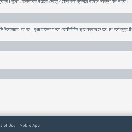
ঃসৃত হয়। সুতরাং, স্তন্যদাত্রী মায়েদের ক্ষেত্রে এমোক্সিসিলিন ব্যবহারে সতর্কতা অবলম্বন করা উচিত।
য়টি বিবেচনায় রাখতে হবে। সুপারইনফেকশন হলে এমোক্সিসিলিন গ্রহণ বন্ধ করতে হবে এবং যথোপযুক্ত চ
s of Use
Mobile App