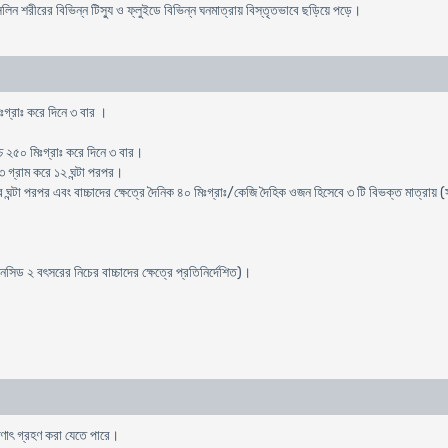
িসিলিন শরীরের বিভিন্ন টিস্যু ও ফ্লুইডে বিভিন্ন ঘনমাত্রায় বিস্তৃতভাবে ছড়িয়ে পড়ে।
িঃগ্রাঃ করে দিনে ৩ বার ।
চ্চ ২৫০ মিঃগ্রাঃ করে দিনে ৩ বার।
ে ৩ গ্রাম করে ১২ ঘন্টা পরপর।
 ঘন্টা পরপর এবং বাচ্চাদের ক্ষেত্রে দৈনিক ৪০ মিঃগ্রাঃ/কেজি দৈহিক ওজন হিসেবে ৩ টি বিভক্ত মাত্রায় (সর
িড ২ বৎসরের নিচের বাচ্চাদের ক্ষেত্রে প্রতিনির্দেশিত)।
ষণাৎ গ্রহণ করা যেতে পারে।