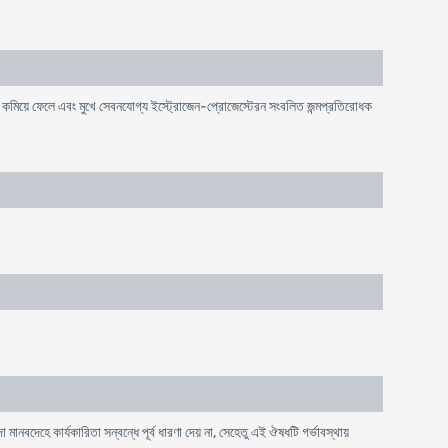
শোষণ কমিয়ে ফেলে এবং মুখে সেবনযোগ্য ইস্ট্রোজেন-প্রোজেস্টেরন সংবলিত জন্মপ্রতিরোধক
মানবদেহে কার্যকারিতা সন্বন্ধে পূর্ব ধারণা দেয় না, সেহেতু এই ঔষধটি গর্ভাবস্থায়