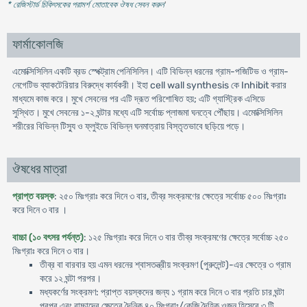
* রেজিস্টার্ড চিকিৎসকের পরামর্শ মোতাবেক ঔষধ সেবন করুন
'
ফার্মাকোলজি
এমোক্সিসিলিন একটি ব্রড স্পেক্ট্রাম পেনিসিলিন। এটি বিভিন্ন ধরনের গ্রাম-পজিটিভ ও গ্রাম-
নেগেটিভ ব্যাকটেরিয়ার বিরুদ্ধে কার্যকরী। ইহা cell wall synthesis কে Inhibit করার
মাধ্যমে কাজ করে। মুখে সেবনের পর এটি দ্রূত পরিশোষিত হয়; এটি গ্যাস্ট্রিক এসিডে
সুস্থিত। মুখে সেবনের ১-২ ঘন্টার মধ্যে এটি সর্বোচ্চ প্লাজমা ঘনত্বে পৌঁছায়। এমোক্সিসিলিন
শরীরের বিভিন্ন টিস্যু ও ফ্লুইডে বিভিন্ন ঘনমাত্রায় বিস্তৃতভাবে ছড়িয়ে পড়ে।
ঔষধের মাত্রা
প্রাপ্ত বয়স্ক
: ২৫০ মিঃগ্রাঃ করে দিনে ৩ বার, তীব্র সংক্রমণের ক্ষেত্রে সর্বোচ্চ ৫০০ মিঃগ্রাঃ
করে দিনে ৩ বার ।
বাচ্চা (১০ বৎসর পর্যন্ত)
: ১২৫ মিঃগ্রাঃ করে দিনে ৩ বার তীব্র সংক্রমণের ক্ষেত্রে সর্বোচ্চ ২৫০
মিঃগ্রাঃ করে দিনে ৩ বার।
তীব্র বা বারবার হয় এমন ধরনের শ্বাসতন্ত্রীয় সংক্রমণ (পুরুলেন্ট)-এর ক্ষেত্রে ৩ গ্রাম
করে ১২ ঘন্টা পরপর।
মধ্যকর্ণের সংক্রমণ: প্রাপ্ত বয়স্কদের জন্য ১ গ্রাম করে দিনে ৩ বার প্রতি চার ঘন্টা
পরপর এবং বাচ্চাদের ক্ষেত্রে দৈনিক ৪০ মিঃগ্রাঃ/কেজি দৈহিক ওজন হিসেবে ৩ টি