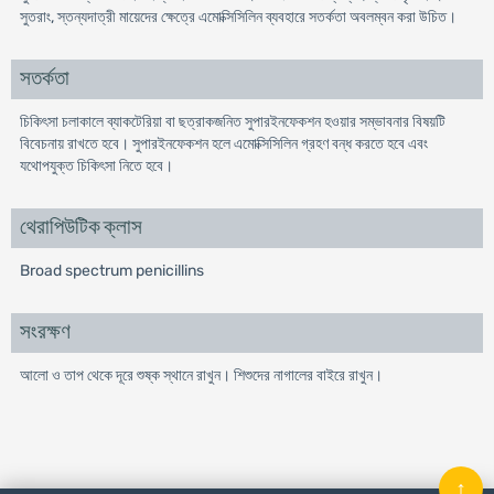
সুতরাং, স্তন্যদাত্রী মায়েদের ক্ষেত্রে এমোক্সিসিলিন ব্যবহারে সতর্কতা অবলম্বন করা উচিত।
সতর্কতা
চিকিৎসা চলাকালে ব্যাকটেরিয়া বা ছত্রাকজনিত সুপারইনফেকশন হওয়ার সম্ভাবনার বিষয়টি
বিবেচনায় রাখতে হবে। সুপারইনফেকশন হলে এমোক্সিসিলিন গ্রহণ বন্ধ করতে হবে এবং
যথোপযুক্ত চিকিৎসা নিতে হবে।
থেরাপিউটিক ক্লাস
Broad spectrum penicillins
সংরক্ষণ
আলো ও তাপ থেকে দূরে শুষ্ক স্থানে রাখুন। শিশুদের নাগালের বাইরে রাখুন।
↑