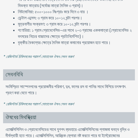
বিভক্ত মাত্রায় (সর্বোচ্চ মাত্রা দৈনিক ৩ গ্রাম)।
নিউমোনিয়া: ৫০০-১০০০ মিঃগ্রাঃ করে দিনে ৩ বার ।
ডেন্টাল এব্সেস: ৩ গ্রাম করে ১০-১২ ঘন্টা পরপর।
মূত্রনালীর সংক্রমণ: ৩ গ্রাম করে ১০-১২ ঘন্টা পরপর।
গণোরিয়া: ১ গ্রাম প্রোবেনেসিড-এর সাথে ২-৩ গ্রামের এককমাত্রা (প্রোবেনেসিড ২
বৎসরের নিচের বাচ্চাদের ক্ষেত্রে প্রতিনির্দেশিত)।
বৃক্কীয় বৈকল্যের ক্ষেত্রে দৈনিক মাত্রা কমানোর প্রয়োজন হতে পারে।
* রেজিস্টার্ড চিকিৎসকের পরামর্শ মোতাবেক ঔষধ সেবন করুন
'
সেবনবিধি
সংমিশ্রিত সাস্পেনশনের প্রয়োজনীয় পরিমাণ, দুধ, ফলের রস বা পানির সাথে মিশিয়ে তৎক্ষণাৎ
গ্রহণ করা যেতে পারে।
* রেজিস্টার্ড চিকিৎসকের পরামর্শ মোতাবেক ঔষধ সেবন করুন
'
ঔষধের মিথষ্ক্রিয়া
এমোক্সিসিলিন ও প্রোবেনেসিডের সাথে যুগপৎ ব্যবহারে এমোক্সিসিলিনের প্লাজমা ঘনত্ব বৃদ্ধি ও
দীর্ঘস্থায়ী হতে পারে। এমোক্সিসিলিন, আন্ত্রিক ফ্লোরা নষ্ট করতে পারে যা ইস্ট্রোজেনের