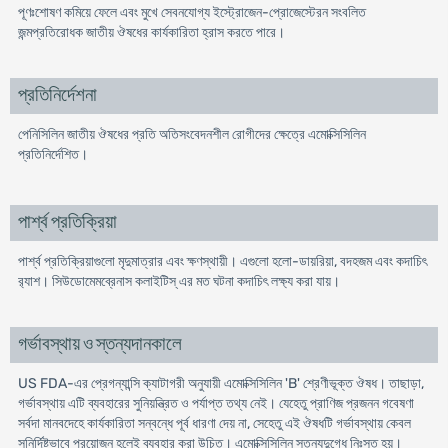
পূণঃশোষণ কমিয়ে ফেলে এবং মুখে সেবনযোগ্য ইস্ট্রোজেন-প্রোজেস্টেরন সংবলিত
জন্মপ্রতিরোধক জাতীয় ঔষধের কার্যকারিতা হ্রাস করতে পারে।
প্রতিনির্দেশনা
পেনিসিলিন জাতীয় ঔষধের প্রতি অতিসংবেদনশীল রোগীদের ক্ষেত্রে এমোক্সিসিলিন
প্রতিনির্দেশিত।
পার্শ্ব প্রতিক্রিয়া
পার্শ্ব প্রতিক্রিয়াগুলো মৃদুমাত্রার এবং ক্ষণস্থায়ী। এগুলো হলো-ডায়রিয়া, বদহজম এবং কদাচিৎ
র‌্যাশ। সিউডোমেমব্রেনাস কলাইটিস্ এর মত ঘটনা কদাচিৎ লক্ষ্য করা যায়।
গর্ভাবস্থায় ও স্তন্যদানকালে
US FDA-এর প্রেগন্যান্সি ক্যাটাগরী অনুযায়ী এমোক্সিসিলিন 'B' শ্রেণীভূক্ত ঔষধ। তাছাড়া,
গর্ভাবস্থায় এটি ব্যবহারের সুনিয়ন্ত্রিত ও পর্যাপ্ত তথ্য নেই। যেহেতু প্রাণিজ প্রজনন গবেষণা
সর্বদা মানবদেহে কার্যকারিতা সন্বন্ধে পূর্ব ধারণা দেয় না, সেহেতু এই ঔষধটি গর্ভাবস্থায় কেবল
সুনির্দিষ্টভাবে প্রয়োজন হলেই ব্যবহার করা উচিত। এমোক্সিসিলিন স্তন্যদুগ্ধে নিঃসৃত হয়।