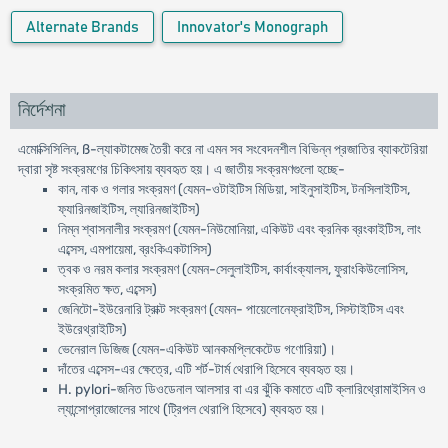
Alternate Brands
Innovator's Monograph
নির্দেশনা
এমোক্সিসিলিন, ß-ল্যাকটামেজ তৈরী করে না এমন সব সংবেদনশীল বিভিন্ন প্রজাতির ব্যাকটেরিয়া
দ্বারা সৃষ্ট সংক্রমণের চিকিৎসায় ব্যবহৃত হয়। এ জাতীয় সংক্রমণগুলো হচ্ছে-
কান, নাক ও গলার সংক্রমণ (যেমন-ওটাইটিস মিডিয়া, সাইনুসাইটিস, টনসিলাইটিস,
ফ্যারিনজাইটিস, ল্যারিনজাইটিস)
নিম্ন শ্বাসনালীর সংক্রমণ (যেমন-নিউমোনিয়া, একিউট এবং ক্রনিক ব্রংকাইটিস, লাং
এব্সেস, এমপায়েমা, ব্রংকিএকটাসিস)
ত্বক ও নরম কলার সংক্রমণ (যেমন-সেলুলাইটিস, কার্বাংক্যালস, ফুরাংকিউলোসিস,
সংক্রমিত ক্ষত, এব্সেস)
জেনিটো-ইউরেনারি ট্রাক্ট সংক্রমণ (যেমন- পায়েলোনেফ্রাইটিস, সিস্টাইটিস এবং
ইউরেথ্রাইটিস)
ভেনেরাল ডিজিজ (যেমন-একিউট আনকমপ্লিকেটেড গণোরিয়া)।
দাঁতের এব্সেস-এর ক্ষেত্রে, এটি শর্ট-টার্ম থেরাপি হিসেবে ব্যবহৃত হয়।
H. pylori-জনিত ডিওডেনাল আলসার বা এর ঝুঁকি কমাতে এটি ক্লারিথ্রোমাইসিন ও
ল্যান্সোপ্রাজোলের সাথে (ট্রিপল থেরাপি হিসেবে) ব্যবহৃত হয়।