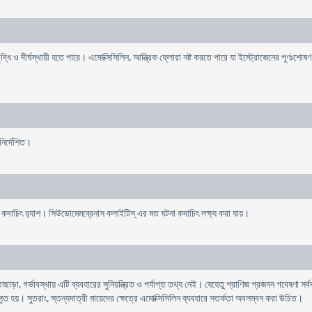
ৃদ্ধি ও দীর্ঘস্থায়ী হতে পারে। এমোক্সিসিলিন, আন্ত্রিক ফ্লোরা নষ্ট করতে পারে যা ইস্ট্রোজেনের পূণঃ
নির্দেশিত।
বং কদাচিৎ র‌্যাশ। সিউডোমেমব্রেনাস কলাইটিস্ এর মত ঘটনা কদাচিৎ লক্ষ্য করা যায়।
, গর্ভাবস্থায় এটি ব্যবহারের সুনিয়ন্ত্রিত ও পর্যাপ্ত তথ্য নেই। যেহেতু প্রাণিজ প্রজনন গবেষণা সর্বদা 
ঃসৃত হয়। সুতরাং, স্তন্যদাত্রী মায়েদের ক্ষেত্রে এমোক্সিসিলিন ব্যবহারে সতর্কতা অবলম্বন করা উচিত।