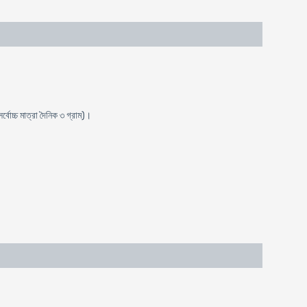
্বোচ্চ মাত্রা দৈনিক ৩ গ্রাম)।