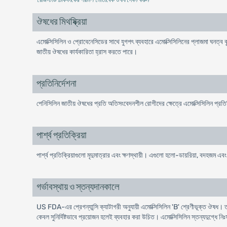
ঔষধের মিথষ্ক্রিয়া
এমোক্সিসিলিন ও প্রোবেনেসিডের সাথে যুগপৎ ব্যবহারে এমোক্সিসিলিনের প্লাজমা ঘনত্ব ব
জাতীয় ঔষধের কার্যকারিতা হ্রাস করতে পারে।
প্রতিনির্দেশনা
পেনিসিলিন জাতীয় ঔষধের প্রতি অতিসংবেদনশীল রোগীদের ক্ষেত্রে এমোক্সিসিলিন প্রতি
পার্শ্ব প্রতিক্রিয়া
পার্শ্ব প্রতিক্রিয়াগুলো মৃদুমাত্রার এবং ক্ষণস্থায়ী। এগুলো হলো-ডায়রিয়া, বদহজম এ
গর্ভাবস্থায় ও স্তন্যদানকালে
US FDA-এর প্রেগন্যান্সি ক্যাটাগরী অনুযায়ী এমোক্সিসিলিন 'B' শ্রেণীভূক্ত ঔষধ। তাছাড়া
কেবল সুনির্দিষ্টভাবে প্রয়োজন হলেই ব্যবহার করা উচিত। এমোক্সিসিলিন স্তন্যদুগ্ধে নি