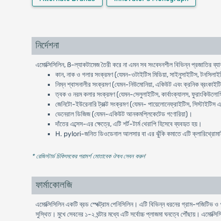
নির্দেশনা
এমোক্সিসিলিন, ß-ল্যাকটামেজ তৈরী করে না এমন সব সংবেদনশীল বিভিন্ন প্রজাতির ব্যাক
কান, নাক ও গলার সংক্রমণ (যেমন-ওটাইটিস মিডিয়া, সাইনুসাইটিস, টনসিলাইট
নিম্ন শ্বাসনালীর সংক্রমণ (যেমন-নিউমোনিয়া, একিউট এবং ক্রনিক ব্রংকাইটিস
ত্বক ও নরম কলার সংক্রমণ (যেমন-সেলুলাইটিস, কার্বাংক্যালস, ফুরাংকিউলোসি
জেনিটো-ইউরেনারি ট্রাক্ট সংক্রমণ (যেমন- পায়েলোনেফ্রাইটিস, সিস্টাইটিস 
ভেনেরাল ডিজিজ (যেমন-একিউট আনকমপ্লিকেটেড গণোরিয়া)।
দাঁতের এব্সেস-এর ক্ষেত্রে, এটি শর্ট-টার্ম থেরাপি হিসেবে ব্যবহৃত হয়।
H. pylori-জনিত ডিওডেনাল আলসার বা এর ঝুঁকি কমাতে এটি ক্লারিথ্রোমাইসি
* রেজিস্টার্ড চিকিৎসকের পরামর্শ মোতাবেক ঔষধ সেবন করুন
'
ফার্মাকোলজি
এমোক্সিসিলিন একটি ব্রড স্পেক্ট্রাম পেনিসিলিন। এটি বিভিন্ন ধরনের গ্রাম-পজিটিভ 
সুস্থিত। মুখে সেবনের ১-২ ঘন্টার মধ্যে এটি সর্বোচ্চ প্লাজমা ঘনত্বে পৌঁছায়। এমোক্স