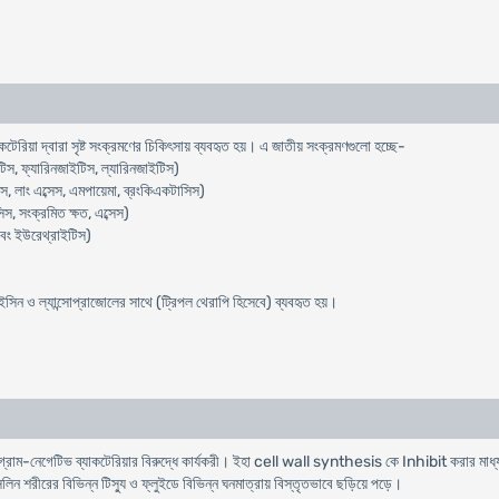
টেরিয়া দ্বারা সৃষ্ট সংক্রমণের চিকিৎসায় ব্যবহৃত হয়। এ জাতীয় সংক্রমণগুলো হচ্ছে-
িস, ফ্যারিনজাইটিস, ল্যারিনজাইটিস)
, লাং এব্সেস, এমপায়েমা, ব্রংকিএকটাসিস)
স, সংক্রমিত ক্ষত, এব্সেস)
এবং ইউরেথ্রাইটিস)
ন ও ল্যান্সোপ্রাজোলের সাথে (ট্রিপল থেরাপি হিসেবে) ব্যবহৃত হয়।
ও গ্রাম-নেগেটিভ ব্যাকটেরিয়ার বিরুদ্ধে কার্যকরী। ইহা cell wall synthesis কে Inhibit করার মাধ্
িসিলিন শরীরের বিভিন্ন টিস্যু ও ফ্লুইডে বিভিন্ন ঘনমাত্রায় বিস্তৃতভাবে ছড়িয়ে পড়ে।