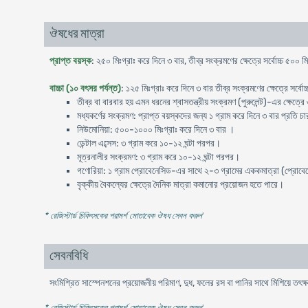
ঔষধের মাত্রা
প্রাপ্ত বয়স্ক
: ২৫০ মিঃগ্রাঃ করে দিনে ৩ বার, তীব্র সংক্রমণের ক্ষেত্রে সর্বোচ্চ ৫০০ ম
বাচ্চা (১০ বৎসর পর্যন্ত)
: ১২৫ মিঃগ্রাঃ করে দিনে ৩ বার তীব্র সংক্রমণের ক্ষেত্রে সর্বো
তীব্র বা বারবার হয় এমন ধরনের শ্বাসতন্ত্রীয় সংক্রমণ (পুরুলেন্ট)-এর ক্ষেত্র
মধ্যকর্ণের সংক্রমণ: প্রাপ্ত বয়স্কদের জন্য ১ গ্রাম করে দিনে ৩ বার প্রতি চার
নিউমোনিয়া: ৫০০-১০০০ মিঃগ্রাঃ করে দিনে ৩ বার ।
ডেন্টাল এব্সেস: ৩ গ্রাম করে ১০-১২ ঘন্টা পরপর।
মূত্রনালীর সংক্রমণ: ৩ গ্রাম করে ১০-১২ ঘন্টা পরপর।
গণোরিয়া: ১ গ্রাম প্রোবেনেসিড-এর সাথে ২-৩ গ্রামের এককমাত্রা (প্রোবেনেস
বৃক্কীয় বৈকল্যের ক্ষেত্রে দৈনিক মাত্রা কমানোর প্রয়োজন হতে পারে।
* রেজিস্টার্ড চিকিৎসকের পরামর্শ মোতাবেক ঔষধ সেবন করুন
'
সেবনবিধি
সংমিশ্রিত সাস্পেনশনের প্রয়োজনীয় পরিমাণ, দুধ, ফলের রস বা পানির সাথে মিশিয়ে তৎক্
* রেজিস্টার্ড চিকিৎসকের পরামর্শ মোতাবেক ঔষধ সেবন করুন
'