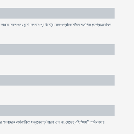
শোষণ কমিয়ে ফেলে এবং মুখে সেবনযোগ্য ইস্ট্রোজেন-প্রোজেস্টেরন সংবলিত জন্মপ্রতিরোধক
মানবদেহে কার্যকারিতা সন্বন্ধে পূর্ব ধারণা দেয় না, সেহেতু এই ঔষধটি গর্ভাবস্থায়