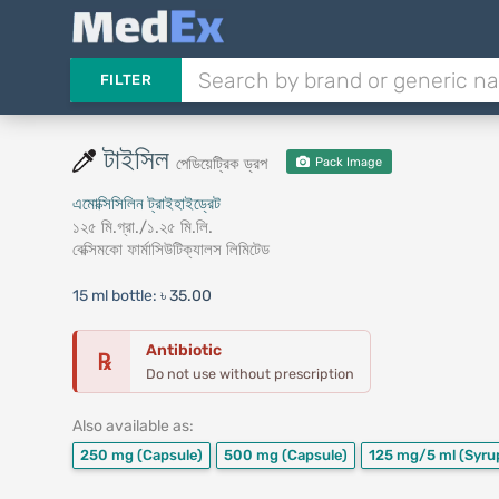
FILTER
টাইসিল
পেডিয়েট্রিক ড্রপ
Pack Image
এমোক্সিসিলিন ট্রাইহাইড্রেট
১২৫ মি.গ্রা./১.২৫ মি.লি.
বেক্সিমকো ফার্মাসিউটিক্যালস লিমিটেড
15 ml bottle:
৳ 35.00
Antibiotic
℞
Do not use without prescription
Also available as:
250 mg
(Capsule)
500 mg
(Capsule)
125 mg/5 ml
(Syru