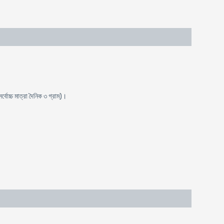
্বোচ্চ মাত্রা দৈনিক ৩ গ্রাম)।