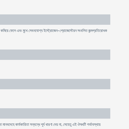
শোষণ কমিয়ে ফেলে এবং মুখে সেবনযোগ্য ইস্ট্রোজেন-প্রোজেস্টেরন সংবলিত জন্মপ্রতিরোধক
মানবদেহে কার্যকারিতা সন্বন্ধে পূর্ব ধারণা দেয় না, সেহেতু এই ঔষধটি গর্ভাবস্থায়