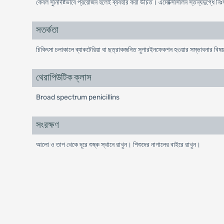
কেবল সুনির্দিষ্টভাবে প্রয়োজন হলেই ব্যবহার করা উচিত। এমোক্সিসিলিন স্তন্যদুগ্ধে নি
সতর্কতা
চিকিৎসা চলাকালে ব্যাকটেরিয়া বা ছত্রাকজনিত সুপারইনফেকশন হওয়ার সম্ভাবনার বিষ
থেরাপিউটিক ক্লাস
Broad spectrum penicillins
সংরক্ষণ
আলো ও তাপ থেকে দূরে শুষ্ক স্থানে রাখুন। শিশুদের নাগালের বাইরে রাখুন।