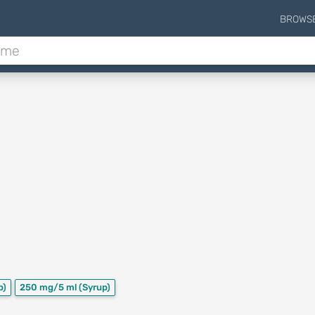
BROWS
p)
250 mg/5 ml
(Syrup)