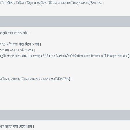
িসিলিন শরীরের বিভিন্ন টিস্যু ও ফ্লুইডে বিভিন্ন ঘনমাত্রায় বিস্তৃতভাবে ছড়িয়ে পড়ে।
িঃগ্রাঃ করে দিনে ৩ বার ।
চ্চ ২৫০ মিঃগ্রাঃ করে দিনে ৩ বার।
ে ৩ গ্রাম করে ১২ ঘন্টা পরপর।
 ঘন্টা পরপর এবং বাচ্চাদের ক্ষেত্রে দৈনিক ৪০ মিঃগ্রাঃ/কেজি দৈহিক ওজন হিসেবে ৩ টি বিভক্ত মাত্রায় (সর
িড ২ বৎসরের নিচের বাচ্চাদের ক্ষেত্রে প্রতিনির্দেশিত)।
ষণাৎ গ্রহণ করা যেতে পারে।