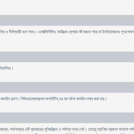
ৃদ্ধি ও দীর্ঘস্থায়ী হতে পারে। এমোক্সিসিলিন, আন্ত্রিক ফ্লোরা নষ্ট করতে পারে যা ইস্ট্রোজেনের পূণঃ
নির্দেশিত।
বং কদাচিৎ র‌্যাশ। সিউডোমেমব্রেনাস কলাইটিস্ এর মত ঘটনা কদাচিৎ লক্ষ্য করা যায়।
, গর্ভাবস্থায় এটি ব্যবহারের সুনিয়ন্ত্রিত ও পর্যাপ্ত তথ্য নেই। যেহেতু প্রাণিজ প্রজনন গবেষণা সর্বদা 