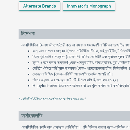
Alternate Brands
Innovator's Monograph
নির্দেশনা
এমোক্সিসিলিন, ß-ল্যাকটামেজ তৈরী করে না এমন সব সংবেদনশীল বিভিন্ন প্রজাতির ব্যাক
কান, নাক ও গলার সংক্রমণ (যেমন-ওটাইটিস মিডিয়া, সাইনুসাইটিস, টনসিলাইট
নিম্ন শ্বাসনালীর সংক্রমণ (যেমন-নিউমোনিয়া, একিউট এবং ক্রনিক ব্রংকাইটিস
ত্বক ও নরম কলার সংক্রমণ (যেমন-সেলুলাইটিস, কার্বাংক্যালস, ফুরাংকিউলোসি
জেনিটো-ইউরেনারি ট্রাক্ট সংক্রমণ (যেমন- পায়েলোনেফ্রাইটিস, সিস্টাইটিস 
ভেনেরাল ডিজিজ (যেমন-একিউট আনকমপ্লিকেটেড গণোরিয়া)।
দাঁতের এব্সেস-এর ক্ষেত্রে, এটি শর্ট-টার্ম থেরাপি হিসেবে ব্যবহৃত হয়।
H. pylori-জনিত ডিওডেনাল আলসার বা এর ঝুঁকি কমাতে এটি ক্লারিথ্রোমাইসি
* রেজিস্টার্ড চিকিৎসকের পরামর্শ মোতাবেক ঔষধ সেবন করুন
'
ফার্মাকোলজি
এমোক্সিসিলিন একটি ব্রড স্পেক্ট্রাম পেনিসিলিন। এটি বিভিন্ন ধরনের গ্রাম-পজিটিভ 