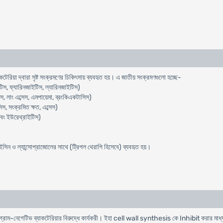
টেরিয়া দ্বারা সৃষ্ট সংক্রমণের চিকিৎসায় ব্যবহৃত হয়। এ জাতীয় সংক্রমণগুলো হচ্ছে-
িস, ফ্যারিনজাইটিস, ল্যারিনজাইটিস)
, লাং এব্সেস, এমপায়েমা, ব্রংকিএকটাসিস)
স, সংক্রমিত ক্ষত, এব্সেস)
এবং ইউরেথ্রাইটিস)
ন ও ল্যান্সোপ্রাজোলের সাথে (ট্রিপল থেরাপি হিসেবে) ব্যবহৃত হয়।
ও গ্রাম-নেগেটিভ ব্যাকটেরিয়ার বিরুদ্ধে কার্যকরী। ইহা cell wall synthesis কে Inhibit করার মাধ্