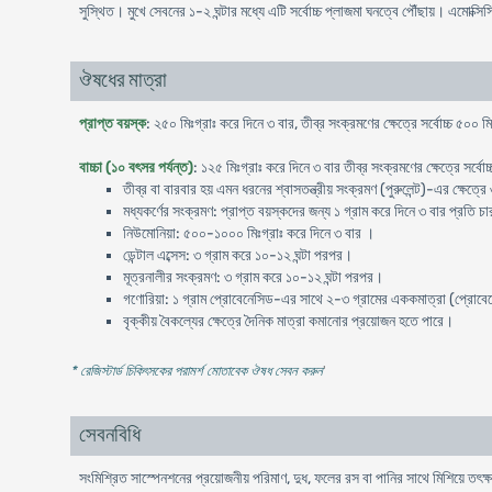
সুস্থিত। মুখে সেবনের ১-২ ঘন্টার মধ্যে এটি সর্বোচ্চ প্লাজমা ঘনত্বে পৌঁছায়। এমোক্স
ঔষধের মাত্রা
প্রাপ্ত বয়স্ক
: ২৫০ মিঃগ্রাঃ করে দিনে ৩ বার, তীব্র সংক্রমণের ক্ষেত্রে সর্বোচ্চ ৫০০ ম
বাচ্চা (১০ বৎসর পর্যন্ত)
: ১২৫ মিঃগ্রাঃ করে দিনে ৩ বার তীব্র সংক্রমণের ক্ষেত্রে সর্বো
তীব্র বা বারবার হয় এমন ধরনের শ্বাসতন্ত্রীয় সংক্রমণ (পুরুলেন্ট)-এর ক্ষেত্র
মধ্যকর্ণের সংক্রমণ: প্রাপ্ত বয়স্কদের জন্য ১ গ্রাম করে দিনে ৩ বার প্রতি চার
নিউমোনিয়া: ৫০০-১০০০ মিঃগ্রাঃ করে দিনে ৩ বার ।
ডেন্টাল এব্সেস: ৩ গ্রাম করে ১০-১২ ঘন্টা পরপর।
মূত্রনালীর সংক্রমণ: ৩ গ্রাম করে ১০-১২ ঘন্টা পরপর।
গণোরিয়া: ১ গ্রাম প্রোবেনেসিড-এর সাথে ২-৩ গ্রামের এককমাত্রা (প্রোবেনেস
বৃক্কীয় বৈকল্যের ক্ষেত্রে দৈনিক মাত্রা কমানোর প্রয়োজন হতে পারে।
* রেজিস্টার্ড চিকিৎসকের পরামর্শ মোতাবেক ঔষধ সেবন করুন
'
সেবনবিধি
সংমিশ্রিত সাস্পেনশনের প্রয়োজনীয় পরিমাণ, দুধ, ফলের রস বা পানির সাথে মিশিয়ে তৎক্