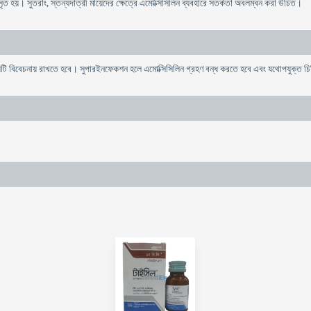
ঃসৃত হয়। সুতরাং, স্তন্যদাত্রী মায়েদের ক্ষেত্রে এমোক্সিসিলিন ব্যবহারে সতর্কতা অবলম্বন করা উচিত।
য়টি বিবেচনায় রাখতে হবে। সুপারইনফেকশন হলে এমোক্সিসিলিন গ্রহণ বন্ধ করতে হবে এবং যথোপযুক্ত চ