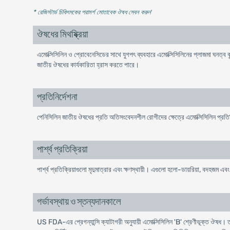
* রেজিস্টার্ড চিকিৎসকের পরামর্শ মোতাবেক ঔষধ সেবন করুন
'
ঔষধের মিথষ্ক্রিয়া
এমোক্সিসিলিন ও প্রোবেনেসিডের সাথে যুগপৎ ব্যবহারে এমোক্সিসিলিনের প্লাজমা ঘনত্ব ব
জাতীয় ঔষধের কার্যকারিতা হ্রাস করতে পারে।
প্রতিনির্দেশনা
পেনিসিলিন জাতীয় ঔষধের প্রতি অতিসংবেদনশীল রোগীদের ক্ষেত্রে এমোক্সিসিলিন প্রতি
পার্শ্ব প্রতিক্রিয়া
পার্শ্ব প্রতিক্রিয়াগুলো মৃদুমাত্রার এবং ক্ষণস্থায়ী। এগুলো হলো-ডায়রিয়া, বদহজম এ
গর্ভাবস্থায় ও স্তন্যদানকালে
US FDA-এর প্রেগন্যান্সি ক্যাটাগরী অনুযায়ী এমোক্সিসিলিন 'B' শ্রেণীভূক্ত ঔষধ। তাছাড়া