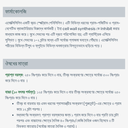
ফার্মাকোলজি
এমোক্সিসিলিন একটি ব্রড স্পেক্ট্রাম পেনিসিলিন। এটি বিভিন্ন ধরনের গ্রাম-পজিটিভ ও গ্রাম-
নেগেটিভ ব্যাকটেরিয়ার বিরুদ্ধে কার্যকরী। ইহা cell wall synthesis কে Inhibit করার
মাধ্যমে কাজ করে। মুখে সেবনের পর এটি দ্রূত পরিশোষিত হয়; এটি গ্যাস্ট্রিক এসিডে
সুস্থিত। মুখে সেবনের ১-২ ঘন্টার মধ্যে এটি সর্বোচ্চ প্লাজমা ঘনত্বে পৌঁছায়। এমোক্সিসিলিন
শরীরের বিভিন্ন টিস্যু ও ফ্লুইডে বিভিন্ন ঘনমাত্রায় বিস্তৃতভাবে ছড়িয়ে পড়ে।
ঔষধের মাত্রা
প্রাপ্ত বয়স্ক
: ২৫০ মিঃগ্রাঃ করে দিনে ৩ বার, তীব্র সংক্রমণের ক্ষেত্রে সর্বোচ্চ ৫০০ মিঃগ্রাঃ
করে দিনে ৩ বার ।
বাচ্চা (১০ বৎসর পর্যন্ত)
: ১২৫ মিঃগ্রাঃ করে দিনে ৩ বার তীব্র সংক্রমণের ক্ষেত্রে সর্বোচ্চ ২৫০
মিঃগ্রাঃ করে দিনে ৩ বার।
তীব্র বা বারবার হয় এমন ধরনের শ্বাসতন্ত্রীয় সংক্রমণ (পুরুলেন্ট)-এর ক্ষেত্রে ৩ গ্রাম
করে ১২ ঘন্টা পরপর।
মধ্যকর্ণের সংক্রমণ: প্রাপ্ত বয়স্কদের জন্য ১ গ্রাম করে দিনে ৩ বার প্রতি চার ঘন্টা
পরপর এবং বাচ্চাদের ক্ষেত্রে দৈনিক ৪০ মিঃগ্রাঃ/কেজি দৈহিক ওজন হিসেবে ৩ টি
বিভক্ত মাত্রায় (সর্বোচ্চ মাত্রা দৈনিক ৩ গ্রাম)।