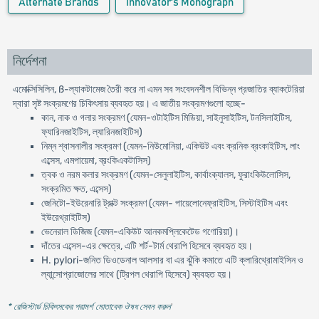
Alternate Brands
Innovator's Monograph
নির্দেশনা
এমোক্সিসিলিন, ß-ল্যাকটামেজ তৈরী করে না এমন সব সংবেদনশীল বিভিন্ন প্রজাতির ব্যাকটেরিয়া
দ্বারা সৃষ্ট সংক্রমণের চিকিৎসায় ব্যবহৃত হয়। এ জাতীয় সংক্রমণগুলো হচ্ছে-
কান, নাক ও গলার সংক্রমণ (যেমন-ওটাইটিস মিডিয়া, সাইনুসাইটিস, টনসিলাইটিস,
ফ্যারিনজাইটিস, ল্যারিনজাইটিস)
নিম্ন শ্বাসনালীর সংক্রমণ (যেমন-নিউমোনিয়া, একিউট এবং ক্রনিক ব্রংকাইটিস, লাং
এব্সেস, এমপায়েমা, ব্রংকিএকটাসিস)
ত্বক ও নরম কলার সংক্রমণ (যেমন-সেলুলাইটিস, কার্বাংক্যালস, ফুরাংকিউলোসিস,
সংক্রমিত ক্ষত, এব্সেস)
জেনিটো-ইউরেনারি ট্রাক্ট সংক্রমণ (যেমন- পায়েলোনেফ্রাইটিস, সিস্টাইটিস এবং
ইউরেথ্রাইটিস)
ভেনেরাল ডিজিজ (যেমন-একিউট আনকমপ্লিকেটেড গণোরিয়া)।
দাঁতের এব্সেস-এর ক্ষেত্রে, এটি শর্ট-টার্ম থেরাপি হিসেবে ব্যবহৃত হয়।
H. pylori-জনিত ডিওডেনাল আলসার বা এর ঝুঁকি কমাতে এটি ক্লারিথ্রোমাইসিন ও
ল্যান্সোপ্রাজোলের সাথে (ট্রিপল থেরাপি হিসেবে) ব্যবহৃত হয়।
* রেজিস্টার্ড চিকিৎসকের পরামর্শ মোতাবেক ঔষধ সেবন করুন
'