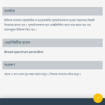
সতর্কতা
চিকিৎসা চলাকালে ব্যাকটেরিয়া বা ছত্রাকজনিত সুপারইনফেকশন হওয়ার সম্ভাবনার বিষয়টি
বিবেচনায় রাখতে হবে। সুপারইনফেকশন হলে এমোক্সিসিলিন গ্রহণ বন্ধ করতে হবে এবং
যথোপযুক্ত চিকিৎসা নিতে হবে।
থেরাপিউটিক ক্লাস
Broad spectrum penicillins
সংরক্ষণ
আলো ও তাপ থেকে দূরে শুষ্ক স্থানে রাখুন। শিশুদের নাগালের বাইরে রাখুন।
↑