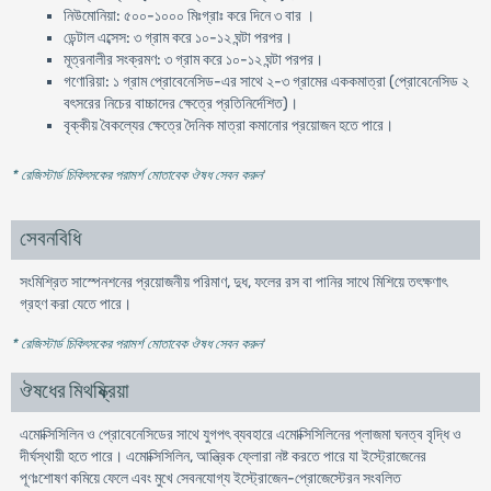
নিউমোনিয়া: ৫০০-১০০০ মিঃগ্রাঃ করে দিনে ৩ বার ।
ডেন্টাল এব্সেস: ৩ গ্রাম করে ১০-১২ ঘন্টা পরপর।
মূত্রনালীর সংক্রমণ: ৩ গ্রাম করে ১০-১২ ঘন্টা পরপর।
গণোরিয়া: ১ গ্রাম প্রোবেনেসিড-এর সাথে ২-৩ গ্রামের এককমাত্রা (প্রোবেনেসিড ২
বৎসরের নিচের বাচ্চাদের ক্ষেত্রে প্রতিনির্দেশিত)।
বৃক্কীয় বৈকল্যের ক্ষেত্রে দৈনিক মাত্রা কমানোর প্রয়োজন হতে পারে।
* রেজিস্টার্ড চিকিৎসকের পরামর্শ মোতাবেক ঔষধ সেবন করুন
'
সেবনবিধি
সংমিশ্রিত সাস্পেনশনের প্রয়োজনীয় পরিমাণ, দুধ, ফলের রস বা পানির সাথে মিশিয়ে তৎক্ষণাৎ
গ্রহণ করা যেতে পারে।
* রেজিস্টার্ড চিকিৎসকের পরামর্শ মোতাবেক ঔষধ সেবন করুন
'
ঔষধের মিথষ্ক্রিয়া
এমোক্সিসিলিন ও প্রোবেনেসিডের সাথে যুগপৎ ব্যবহারে এমোক্সিসিলিনের প্লাজমা ঘনত্ব বৃদ্ধি ও
দীর্ঘস্থায়ী হতে পারে। এমোক্সিসিলিন, আন্ত্রিক ফ্লোরা নষ্ট করতে পারে যা ইস্ট্রোজেনের
পূণঃশোষণ কমিয়ে ফেলে এবং মুখে সেবনযোগ্য ইস্ট্রোজেন-প্রোজেস্টেরন সংবলিত