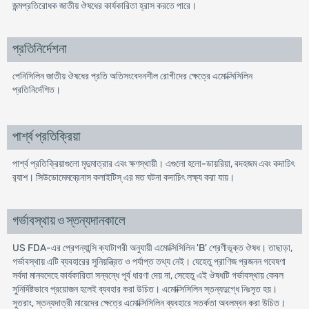
জন্মপ্রতিরোধক জাতীয় ঔষধের কার্যকারিতা হ্রাস করতে পারে।
প্রতিনির্দেশনা
পেনিসিলিন জাতীয় ঔষধের প্রতি অতিসংবেদনশীল রোগীদের ক্ষেত্রে এমোক্সিসিলিন
প্রতিনির্দেশিত।
পার্শ্ব প্রতিক্রিয়া
পার্শ্ব প্রতিক্রিয়াগুলো মৃদুমাত্রার এবং ক্ষণস্থায়ী। এগুলো হলো-ডায়রিয়া, বদহজম এবং কদাচিৎ
র‌্যাশ। সিউডোমেমব্রেনাস কলাইটিস্ এর মত ঘটনা কদাচিৎ লক্ষ্য করা যায়।
গর্ভাবস্থায় ও স্তন্যদানকালে
US FDA-এর প্রেগন্যান্সি ক্যাটাগরী অনুযায়ী এমোক্সিসিলিন 'B' শ্রেণীভূক্ত ঔষধ। তাছাড়া,
গর্ভাবস্থায় এটি ব্যবহারের সুনিয়ন্ত্রিত ও পর্যাপ্ত তথ্য নেই। যেহেতু প্রাণিজ প্রজনন গবেষণা
সর্বদা মানবদেহে কার্যকারিতা সন্বন্ধে পূর্ব ধারণা দেয় না, সেহেতু এই ঔষধটি গর্ভাবস্থায় কেবল
সুনির্দিষ্টভাবে প্রয়োজন হলেই ব্যবহার করা উচিত। এমোক্সিসিলিন স্তন্যদুগ্ধে নিঃসৃত হয়।
সুতরাং, স্তন্যদাত্রী মায়েদের ক্ষেত্রে এমোক্সিসিলিন ব্যবহারে সতর্কতা অবলম্বন করা উচিত।