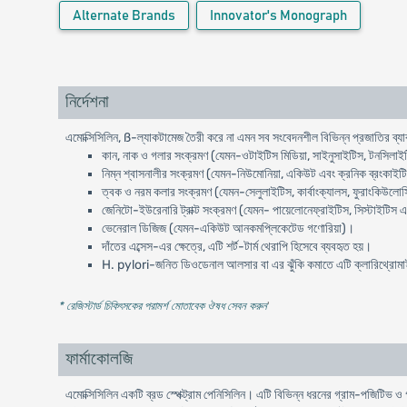
Alternate Brands
Innovator's Monograph
নির্দেশনা
এমোক্সিসিলিন, ß-ল্যাকটামেজ তৈরী করে না এমন সব সংবেদনশীল বিভিন্ন প্রজাতির ব্যাক
কান, নাক ও গলার সংক্রমণ (যেমন-ওটাইটিস মিডিয়া, সাইনুসাইটিস, টনসিলাইট
নিম্ন শ্বাসনালীর সংক্রমণ (যেমন-নিউমোনিয়া, একিউট এবং ক্রনিক ব্রংকাইটিস
ত্বক ও নরম কলার সংক্রমণ (যেমন-সেলুলাইটিস, কার্বাংক্যালস, ফুরাংকিউলোসি
জেনিটো-ইউরেনারি ট্রাক্ট সংক্রমণ (যেমন- পায়েলোনেফ্রাইটিস, সিস্টাইটিস 
ভেনেরাল ডিজিজ (যেমন-একিউট আনকমপ্লিকেটেড গণোরিয়া)।
দাঁতের এব্সেস-এর ক্ষেত্রে, এটি শর্ট-টার্ম থেরাপি হিসেবে ব্যবহৃত হয়।
H. pylori-জনিত ডিওডেনাল আলসার বা এর ঝুঁকি কমাতে এটি ক্লারিথ্রোমাইসি
* রেজিস্টার্ড চিকিৎসকের পরামর্শ মোতাবেক ঔষধ সেবন করুন
'
ফার্মাকোলজি
এমোক্সিসিলিন একটি ব্রড স্পেক্ট্রাম পেনিসিলিন। এটি বিভিন্ন ধরনের গ্রাম-পজিটিভ 