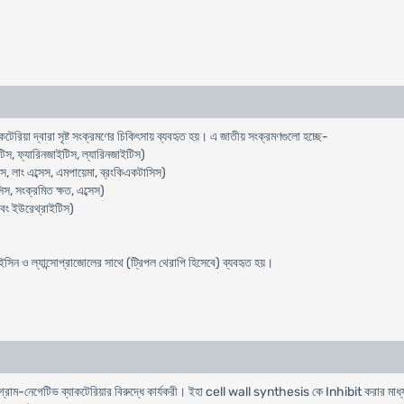
টেরিয়া দ্বারা সৃষ্ট সংক্রমণের চিকিৎসায় ব্যবহৃত হয়। এ জাতীয় সংক্রমণগুলো হচ্ছে-
িস, ফ্যারিনজাইটিস, ল্যারিনজাইটিস)
, লাং এব্সেস, এমপায়েমা, ব্রংকিএকটাসিস)
স, সংক্রমিত ক্ষত, এব্সেস)
এবং ইউরেথ্রাইটিস)
ন ও ল্যান্সোপ্রাজোলের সাথে (ট্রিপল থেরাপি হিসেবে) ব্যবহৃত হয়।
ও গ্রাম-নেগেটিভ ব্যাকটেরিয়ার বিরুদ্ধে কার্যকরী। ইহা cell wall synthesis কে Inhibit করার মাধ্