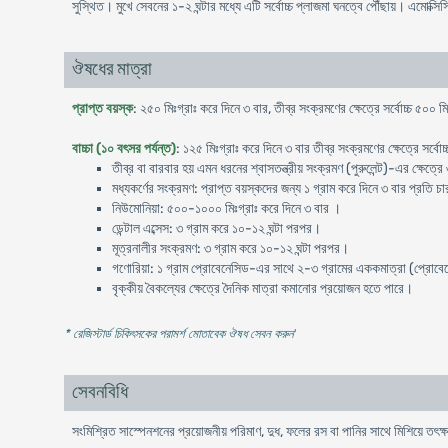
সুস্থিত। মুখে সেবনের ১-২ ঘন্টার মধ্যে এটি সর্বোচ্চ প্লাজমা ঘনত্বে পৌঁছায়। এমোক্স
ঔষধের মাত্রা
প্রাপ্ত বয়স্ক
: ২৫০ মিঃগ্রাঃ করে দিনে ৩ বার, তীব্র সংক্রমণের ক্ষেত্রে সর্বোচ্চ ৫০০ ম
বাচ্চা (১০ বৎসর পর্যন্ত)
: ১২৫ মিঃগ্রাঃ করে দিনে ৩ বার তীব্র সংক্রমণের ক্ষেত্রে সর্বো
তীব্র বা বারবার হয় এমন ধরনের শ্বাসতন্ত্রীয় সংক্রমণ (পুরুলেন্ট)-এর ক্ষেত্র
মধ্যকর্ণের সংক্রমণ: প্রাপ্ত বয়স্কদের জন্য ১ গ্রাম করে দিনে ৩ বার প্রতি চার
নিউমোনিয়া: ৫০০-১০০০ মিঃগ্রাঃ করে দিনে ৩ বার ।
ডেন্টাল এব্সেস: ৩ গ্রাম করে ১০-১২ ঘন্টা পরপর।
মূত্রনালীর সংক্রমণ: ৩ গ্রাম করে ১০-১২ ঘন্টা পরপর।
গণোরিয়া: ১ গ্রাম প্রোবেনেসিড-এর সাথে ২-৩ গ্রামের এককমাত্রা (প্রোবেনেস
বৃক্কীয় বৈকল্যের ক্ষেত্রে দৈনিক মাত্রা কমানোর প্রয়োজন হতে পারে।
* রেজিস্টার্ড চিকিৎসকের পরামর্শ মোতাবেক ঔষধ সেবন করুন
'
সেবনবিধি
সংমিশ্রিত সাস্পেনশনের প্রয়োজনীয় পরিমাণ, দুধ, ফলের রস বা পানির সাথে মিশিয়ে তৎক্