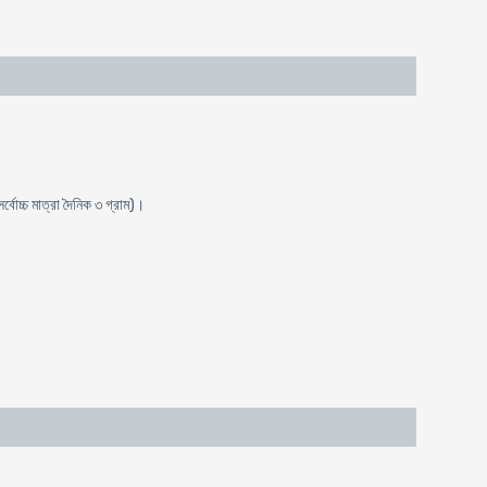
্বোচ্চ মাত্রা দৈনিক ৩ গ্রাম)।