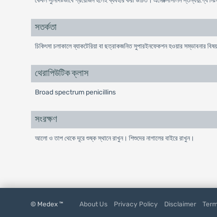
কেবল সুনির্দিষ্টভাবে প্রয়োজন হলেই ব্যবহার করা উচিত। এমোক্সিসিলিন স্তন্যদুগ্ধে নি
সতর্কতা
চিকিৎসা চলাকালে ব্যাকটেরিয়া বা ছত্রাকজনিত সুপারইনফেকশন হওয়ার সম্ভাবনার বিষ
থেরাপিউটিক ক্লাস
Broad spectrum penicillins
সংরক্ষণ
আলো ও তাপ থেকে দূরে শুষ্ক স্থানে রাখুন। শিশুদের নাগালের বাইরে রাখুন।
© Medex ™
About Us
Privacy Policy
Disclaimer
Term