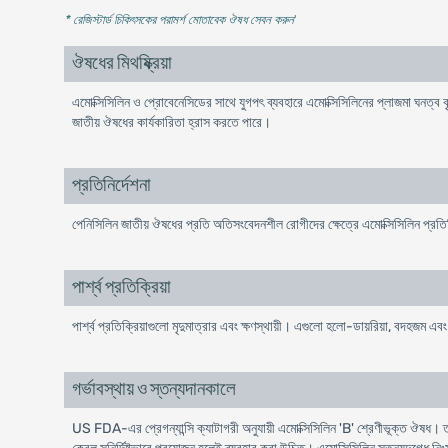
* রেজিস্টার্ড চিকিৎসকের পরামর্শ মোতাবেক ঔষধ সেবন করুন
'
ঔষধের মিথষ্ক্রিয়া
এমোক্সিসিলিন ও প্রোবেনেসিডের সাথে যুগপৎ ব্যবহারে এমোক্সিসিলিনের প্লাজমা ঘনত্ব ব
জাতীয় ঔষধের কার্যকারিতা হ্রাস করতে পারে।
প্রতিনির্দেশনা
পেনিসিলিন জাতীয় ঔষধের প্রতি অতিসংবেদনশীল রোগীদের ক্ষেত্রে এমোক্সিসিলিন প্রতি
পার্শ্ব প্রতিক্রিয়া
পার্শ্ব প্রতিক্রিয়াগুলো মৃদুমাত্রার এবং ক্ষণস্থায়ী। এগুলো হলো-ডায়রিয়া, বদহজম এ
গর্ভাবস্থায় ও স্তন্যদানকালে
US FDA-এর প্রেগন্যান্সি ক্যাটাগরী অনুযায়ী এমোক্সিসিলিন 'B' শ্রেণীভূক্ত ঔষধ। তাছাড়া