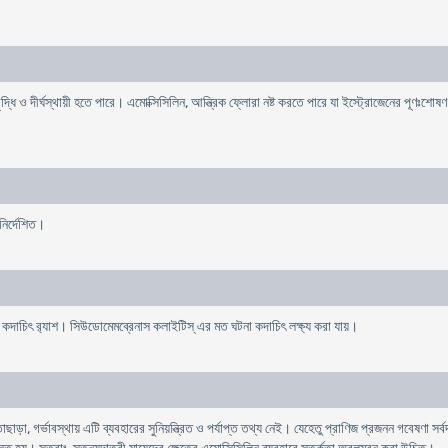
ৃদ্ধি ও দীর্ঘস্থায়ী হতে পারে। এমোক্সিসিলিন, আন্ত্রিক ফ্লোরা নষ্ট করতে পারে যা ইস্ট্রোজেনের পূণঃ
নির্দেশিত।
বং কদাচিৎ র‌্যাশ। সিউডোমেমব্রেনাস কলাইটিস্ এর মত ঘটনা কদাচিৎ লক্ষ্য করা যায়।
, গর্ভাবস্থায় এটি ব্যবহারের সুনিয়ন্ত্রিত ও পর্যাপ্ত তথ্য নেই। যেহেতু প্রাণিজ প্রজনন গবেষণা সর্বদা 