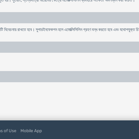
ঃসৃত হয়। সুতরাং, স্তন্যদাত্রী মায়েদের ক্ষেত্রে এমোক্সিসিলিন ব্যবহারে সতর্কতা অবলম্বন করা উচিত।
য়টি বিবেচনায় রাখতে হবে। সুপারইনফেকশন হলে এমোক্সিসিলিন গ্রহণ বন্ধ করতে হবে এবং যথোপযুক্ত চ
s of Use
Mobile App