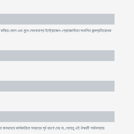
শোষণ কমিয়ে ফেলে এবং মুখে সেবনযোগ্য ইস্ট্রোজেন-প্রোজেস্টেরন সংবলিত জন্মপ্রতিরোধক
মানবদেহে কার্যকারিতা সন্বন্ধে পূর্ব ধারণা দেয় না, সেহেতু এই ঔষধটি গর্ভাবস্থায়