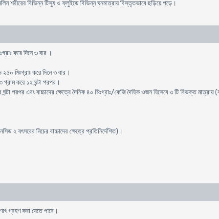
িসিলিন শরীরের বিভিন্ন টিস্যু ও ফ্লুইডে বিভিন্ন ঘনমাত্রায় বিস্তৃতভাবে ছড়িয়ে পড়ে।
িঃগ্রাঃ করে দিনে ৩ বার ।
চ্চ ২৫০ মিঃগ্রাঃ করে দিনে ৩ বার।
ে ৩ গ্রাম করে ১২ ঘন্টা পরপর।
 ঘন্টা পরপর এবং বাচ্চাদের ক্ষেত্রে দৈনিক ৪০ মিঃগ্রাঃ/কেজি দৈহিক ওজন হিসেবে ৩ টি বিভক্ত মাত্রায় (সর
িড ২ বৎসরের নিচের বাচ্চাদের ক্ষেত্রে প্রতিনির্দেশিত)।
ষণাৎ গ্রহণ করা যেতে পারে।