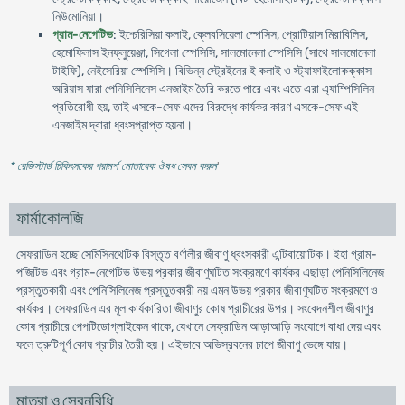
নিউমােনিয়া।
গ্রাম-নেগেটিভ
: ইশ্চেরিসিয়া কলাই, ক্লেবসিয়েলা স্পেসিস, প্রােটিয়াস মিরাবিলিস,
হেমােফিলাস ইনফ্লুয়েঞ্জা, সিগেলা স্পেসিসি, সালমােনেলা স্পেসিসি (সাথে সালমােনেলা
টাইফি), নেইসেরিয়া স্পেসিসি। বিভিন্ন স্ট্রেইনের ই কলাই ও স্ট্যাফাইলােকক্কাস
অরিয়াস যারা পেনিসিলিনেস এনজাইম তৈরি করতে পারে এবং এতে এরা এ্যাম্পিসিলিন
প্রতিরােধী হয়, তাই এসকে-সেফ এদের বিরুদ্ধে কার্যকর কারণ এসকে-সেফ এই
এনজাইম দ্বারা ধ্বংসপ্রাপ্ত হয়না।
* রেজিস্টার্ড চিকিৎসকের পরামর্শ মোতাবেক ঔষধ সেবন করুন
'
ফার্মাকোলজি
সেফরাডিন হচ্ছে সেমিসিনথেটিক বিস্তৃত বর্ণালীর জীবাণু ধ্বংসকারী এন্টিবায়ােটিক। ইহা গ্রাম-
পজিটিভ এবং গ্রাম-নেগেটিভ উভয় প্রকার জীবাণুঘটিত সংক্রমণে কার্যকর এছাড়া পেনিসিলিনেজ
প্রস্তুতকারী এবং পেনিসিলিনেজ প্রস্তুতকারী নয় এমন উভয় প্রকার জীবাণুঘটিত সংক্রমণে ও
কার্যকর। সেফরাডিন এর মূল কার্যকারিতা জীবাণুর কোষ প্রাচীরের উপর। সংবেদনশীল জীবাণুর
কোষ প্রাচীরে পেপটিডােগ্লাইকেন থাকে, যেখানে সেফ্রাডিন আড়াআড়ি সংযােগে বাধা দেয় এবং
ফলে ত্রুটিপূর্ণ কোষ প্রাচীর তৈরী হয়। এইভাবে অভিস্রবনের চাপে জীবাণু ভেঙ্গে যায়।
মাত্রা ও সেবনবিধি