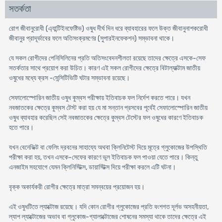
সতর্কতা
রােগ জীবানুরােধী (এ্যান্টিইনফেষ্টিভ) ওষুধ দীর্ঘ দিন ধরে ব্যাবহারের ফলে উক্ত জীবানুনাশকরােধী
জীবানুর প্রাদূর্ভাবের ফলে অতিসংক্রমণের (সুপারইনফেকশন) সম্ভাবনা থাকে।
যে সকল রােগীদের পেনিসিলিনের প্রতি অতিসংবেদনশীলতা রয়েছে তাদের ক্ষেত্রে এসকে-সেফ
সতর্কতার সাথে প্রয়ােগ করা উচিত। কারণ এই সকল রােগীদের ক্ষেত্রে বিটাল্যাক্টাম জাতীয়
ওষুধের মধ্যে ক্রস -সেন্সিটিভিটি ঘটার সম্ভাবনা রয়েছে।
সেফালােস্পােরিন জাতীয় ওষুধ কুম্বস পরীক্ষায় ইতিবাচক ফল নির্দেশ করতে পারে। যখন
নবজাতকের ক্ষেত্রে কুম্বস টেস্ট করা হয় যে মা সন্তান প্রসবের পূর্বেই সেফালােস্পােরিন জাতীয়
ওষুধ ব্যাবহার করেছিল সেই নবজাতকের ক্ষেত্রে কুম্বস টেস্টের ফল ওষুধের কারণে ইতিবাচক
হতে পারে।
যখন বেনেডিক্ট বা ফেলিং দ্রবনের সাহায্যে অথবা ক্লিনিটেস্ট দিয়ে মূত্রে গ্লুকোজের উপস্থিতি
পরীক্ষা করা হয়, তখন এসকে-সেফের কারণে ভুল ইতিবাচক ফল পাওয়া যেতে পারে। কিন্তু
এনজাইম সহযােগে যেমন ক্লিনিস্টিক্স, ডায়াস্টিক্স দিয়ে পরীক্ষা করলে এটি ঘটনা।
বৃক্ক অকার্যকরী রােগীর ক্ষেত্রে মাত্রা সমন্বয়ের প্রয়ােজন হয়।
এই ওষুধটিতে ল্যাক্টোজ রয়েছে। যদি কোন রােগীর গ্লুকোজের প্রতি বংশগত দূর্লভ অসহনীয়তা,
ল্যাপ ল্যাক্টোজের অভাব বা গ্লুকোজ-গ্যালাক্টোজের শােষনের সমস্যা থাকে তাদের ক্ষেত্রে এই