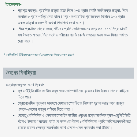
ইনজেকশন-
প্রাপ্ত বয়স্কঃ প্রচলিত মাত্রা হচ্ছে দিনে ২-৪ গ্রাম চারটি সমবিভক্ত মাত্রা, দিনে
সর্বোচ্চ ৮ গ্রাম পর্যন্ত দেয়া যাবে। প্রি-অপারেটিভ প্রতিষেধক হিসাবে ১-২ গ্রাম
একক মাত্রা মাংসপেশী অথবা শিরাপথে দেয়া যাবে।
শিশুঃ প্রচলিত মাত্রা হচ্ছে শরীরের প্রতি কেজি ওজনের জন্য ৫০-১০০ মিগ্রা চারটি
সমবিভক্ত মাত্রা, দিনে সর্বোচ্চ শরীরের প্রতি কেজি ওজনের জন্য ৩০০ মিগ্রা পর্যন্ত
দেয়া যাবে।
* রেজিস্টার্ড চিকিৎসকের পরামর্শ মোতাবেক ঔষধ সেবন করুন
'
ঔষধের মিথষ্ক্রিয়া
অন্যান্য ওষুধের সাথে ক্রিয়া:
লুপ ডাইইউরেটিক জাতীয় ওষুধ সেফালােস্পােরিনের বৃক্কের বিষক্রিয়ার মাত্রা বাড়িয়ে
দিতে পারে।
প্রােবেনেসিড বৃক্কের মাধ্যমে সেফালােস্পােরিনের নিঃসরণ হ্রাস করার ফলে রক্তে
এসকে-সেফের ঘনত্ব বাড়িয়ে দিতে পারে।
যেহেতু পেনিসিলিন ও সেফালােস্পােরিন জাতীয় ওষুধের মধ্যে আংশিক ক্রস-সেন্সিটিভিটি
ঘটারও উদাহরণ রয়েছে, তাই যে সকল রােগীদের পেনিসিলিনের প্রতি অতিসংবেদনশীলতা
রয়েছে তাদের ক্ষেত্রে সতর্কতার সাথে এসকে-সেফ ব্যাবহার করা উচিত।