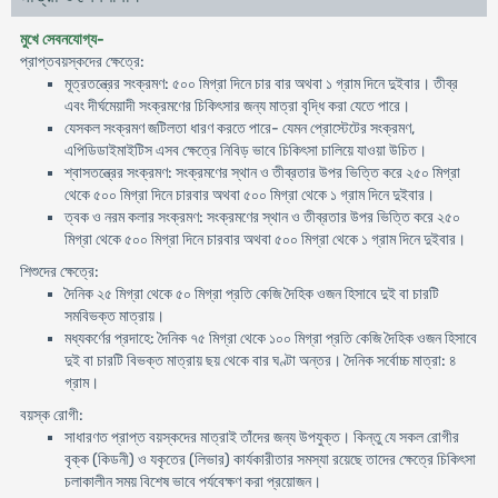
মুখে সেবনযোগ্য-
প্রাপ্তবয়স্কদের ক্ষেত্রে:
মূত্রতন্ত্রের সংক্রমণ: ৫০০ মিগ্রা দিনে চার বার অথবা ১ গ্রাম দিনে দুইবার। তীব্র
এবং দীর্ঘমেয়াদী সংক্রমণের চিকিৎসার জন্য মাত্রা বৃদ্ধি করা যেতে পারে।
যেসকল সংক্রমণ জটিলতা ধারণ করতে পারে- যেমন প্রােস্টেটের সংক্রমণ,
এপিডিডাইমাইটিস এসব ক্ষেত্রে নিবিড় ভাবে চিকিৎসা চালিয়ে যাওয়া উচিত।
শ্বাসতন্ত্রের সংক্রমণ: সংক্রমণের স্থান ও তীব্রতার উপর ভিত্তি করে ২৫০ মিগ্রা
থেকে ৫০০ মিগ্রা দিনে চারবার অথবা ৫০০ মিগ্রা থেকে ১ গ্রাম দিনে দুইবার।
ত্বক ও নরম কলার সংক্রমণ: সংক্রমণের স্থান ও তীব্রতার উপর ভিত্তি করে ২৫০
মিগ্রা থেকে ৫০০ মিগ্রা দিনে চারবার অথবা ৫০০ মিগ্রা থেকে ১ গ্রাম দিনে দুইবার।
শিশুদের ক্ষেত্রে:
দৈনিক ২৫ মিগ্রা থেকে ৫০ মিগ্রা প্রতি কেজি দৈহিক ওজন হিসাবে দুই বা চারটি
সমবিভক্ত মাত্রায়।
মধ্যকর্ণের প্রদাহে: দৈনিক ৭৫ মিগ্রা থেকে ১০০ মিগ্রা প্রতি কেজি দৈহিক ওজন হিসাবে
দুই বা চারটি বিভক্ত মাত্রায় ছয় থেকে বার ঘণ্টা অন্তর। দৈনিক সর্বোচ্চ মাত্রা: ৪
গ্রাম।
বয়স্ক রােগী:
সাধারণত প্রাপ্ত বয়স্কদের মাত্রাই তাঁদের জন্য উপযুক্ত। কিন্তু যে সকল রােগীর
বৃক্ক (কিডনী) ও যকৃতের (লিভার) কার্যকারীতার সমস্যা রয়েছে তাদের ক্ষেত্রে চিকিৎসা
চলাকালীন সময় বিশেষ ভাবে পর্যবেক্ষণ করা প্রয়ােজন।