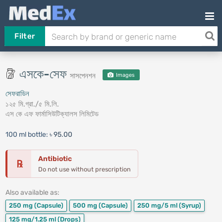
Filter
এসকে-সেফ
সাসপেনশন
Images
সেফরাডিন
১২৫ মি.গ্রা./৫ মি.লি.
এস কে এফ ফার্মাসিউটিক্যালস লিমিটেড
100 ml bottle:
৳ 95.00
Antibiotic
℞
Do not use without prescription
Also available as:
250 mg
(Capsule)
500 mg
(Capsule)
250 mg/5 ml
(Syrup)
125 mg/1.25 ml
(Drops)