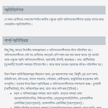
প্রতিনির্দেশনা
যে সকল রােগীদের সেফালােস্পােরিন জাতীয় ওষুধের প্রতি আতিসংবেদনশীলতা রয়েছে তাদের জন্য
সেফরাডিন প্রতিনির্দেশিত।
পার্শ্ব প্রতিক্রিয়া
কিছু কিছু ক্ষেত্রে বিপাকীয় অসামঞ্জস্যতা ও অতিসংবেদনশীলতার ঘটনা পরিলক্ষিত হয়।
অতিসংবেদনশীলতা সেই সব রােগীদের ক্ষেত্রেই বেশি লক্ষ্য করা যায় অথবা যাদের পূর্ব থেকেই
অন্য ওষুধের প্রতি অতিসংবেদনশীলতা, অ্যালার্জি, হাঁপানী, জ্বরজ্বর। ভাব, আর্টিকারিয়া
(চুলকানী) ইত্যাদি সমস্যার ইতিহাস ছিল। মাঝে মাঝে ত্বকের প্রদাহের ঘটনাও পরিলক্ষিত হয়।
বিরল বিরুপ প্রতিক্রিয়াসমূহঃ জিহ্বাতে ব্যথা, বুক জ্বালাপােড়া করা, ঝিমুনী, বুক চেপে আসা,
বমিবমি ভাব, বমি হওয়া, পাতলা পায়খানা, পেটব্যথা, যােনীপ্রদাহ, ক্যান্ডিভিয়া ছত্রাকের অতি
বংশবৃদ্ধি। ত্বকের উপর বিরূপ প্রতিক্রিয়া ও অতিসংবেদনশীলতার লক্ষণগুলাে হচ্ছে- চুলকানী
(আর্টিকারিয়া), র্যাশ, অস্থিসন্ধির ব্যথা, হাতে পায়ে পানি জমা (ইডিমা)।
রক্ত ও লাসিকাতন্ত্রের সমস্যা: জানা যায়নি- রক্তের সমস্যা যেমন
থ্রম্বােসাইটোপেনিয়া, লিউকোপেনিয়া, এ্যাগ্র্যানুলােসাইটোসিস, এ্যাপ্লাস্টিক
এ্যানিমিয়া (রক্তশূন্যতা), হেমােলাইটক এ্যানিমিয়া (রক্তশূন্যতা)।
ইমিউন সিস্টেম সংক্রান্ত সমস্যা (রােগপ্রতিরােধতন্ত্রের সমস্যা): জানা যায়নি- জ্বর,