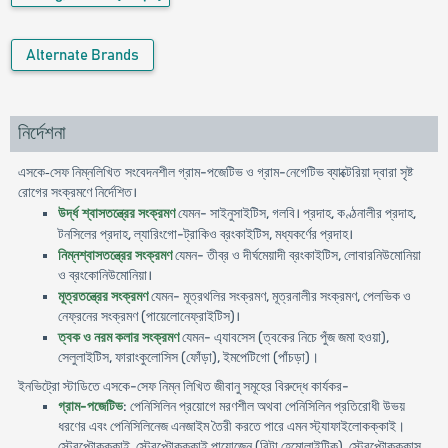
Alternate Brands
নির্দেশনা
-
-
এসকে-সেফ
নিম্নলিখিত সংবেদনশীল
গ্রাম
পজেটিভ
ও
গ্রাম
নেগেটিভ
ব্যাক্টেরিয়া
দ্বারা
সৃষ্ট
।
রােগের
সংক্রমণে
নির্দেশিত
শ্বাসতন্ত্রের
-
,
।
,
,
উর্দ্ধ
সংক্রমণ
যেমন
সাইনুসাইটিস
গলবি
প্রদাহ
কণ্ঠনালীর
প্রদাহ
,
-
,
।
টনসিলের
প্রদাহ
ল্যারিংগাে
ট্রাকিও
ব্রংকাইটিস
মধ্যকর্ণের
প্রদাহ
-
,
নিম্নশ্বাসতন্ত্রের
সংক্রমণ
যেমন
তীব্র
ও
দীর্ঘমেয়াদী
ব্রংকাইটিস
লােবারনিউমােনিয়া
।
ও
ব্রংকোনিউমােনিয়া
-
,
,
মূত্রতন্ত্রের
সংক্রমণ
যেমন
মূত্রথলির
সংক্রমণ
মূত্রনালীর
সংক্রমণ
পেলভিক
ও
(
)
।
নেফ্রনের
সংক্রমণ
পায়েলােনেফ্রাইটিস
-
(
),
ত্বক
ও
নরম
কলার
সংক্রমণ
যেমন
এ্যাবসেস
ত্বকের
নিচে
পুঁজ
জমা
হওয়া
,
(
),
(
)।
সেলুলাইটিস
ফারাংকুলােসিস
ফোঁড়া
ইমপেটিগাে
পাঁচড়া
ইনভিট্রো স্টাডিতে এসকে-সেফ নিম্ন লিখিত জীবানু সমূহের বিরুদ্ধে কার্যকর-
গ্রাম-পজেটিভ
: পেনিসিলিন প্রয়ােগে মরণশীল অথবা পেনিসিলিন প্রতিরােধী উভয়
ধরণের এবং পেনিসিলিনেজ এনজাইম তৈরী করতে পারে এমন স্ট্যাফাইলােকক্কাই।
স্ট্রেপ্টোকক্কাই, স্ট্রেপ্টোকক্কাই পায়ােজেন (বিটা হেমােলাইটিক), স্ট্রেপ্টোকক্কাস