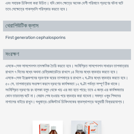
এবং সহায়ক চিকিৎসা করা উচিত। যদি কোন ক্ষেত্রে অনেক বেশী পরিমানে গ্রহণের ঘটনা ঘটে
তবে সেক্ষেত্রে পাকস্থলি পরিস্কার করতে হবে।
থেরাপিউটিক ক্লাস
First generation cephalosporins
সংরক্ষণ
এসকে-সেফ সাসপেনশন তাৎক্ষনিক তৈরি করতে হবে। সংমিশ্রিত সাসপেনশন সাধারন তাপমাত্রায়
রাখলে ৭ দিনের মধ্যে অথবা রেফ্রিজারেটরে রাখলে ১৪ দিনের মধ্যে ব্যবহার করতে হবে।
এসকে-সেফ ইঞ্জেকশনের দ্রবণকে ঘরের তাপমাত্র য় রাখলে ২ ঘণ্টার মধ্যে ব্যবহার করতে হবে।
৫০ সে. তাপমাত্রায় সংরক্ষণ করলে দ্রবণের কার্যক্ষমতা ১২ ঘণ্টা পর্যন্ত সম্পূর্ণ ঠিক থাকে।
সংমিশ্রিত দ্রবণের রং হালকা হলুদ থেকে খড় এর মত হতে পারে; তবে এ জন্য এর কার্যক্ষমতার
কোন তারতম্য ঘটে না। মেয়াদ শেষ হওয়ার পরে ব্যবহার করা যাবেনা। সমস্ত ওষুধ শিশুদের
নাগালের বাইরে রাখুন। শুধুমাত্র রেজিস্টার্ড চিকিৎসকের ব্যবস্থাপত্র অনুযায়ী বিক্রয়যােগ্য।