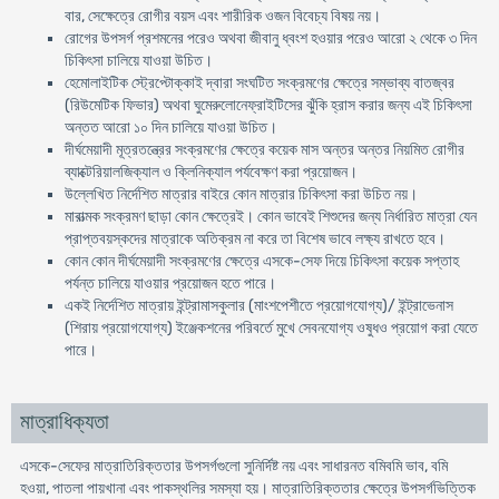
বার, সেক্ষেত্রে রােগীর বয়স এবং শারীরিক ওজন বিবেচ্য বিষয় নয়।
রােগের উপসর্গ প্রশমনের পরেও অথবা জীবানু ধ্বংশ হওয়ার পরেও আরাে ২ থেকে ৩ দিন
চিকিৎসা চালিয়ে যাওয়া উচিত।
হেমােলাইটিক স্ট্রেপ্টোক্কাই দ্বারা সংঘটিত সংক্রমণের ক্ষেত্রে সম্ভাব্য বাতজ্বর
(রিউমেটিক ফিভার) অথবা ঘুমেরুলােনেফ্রাইটিসের ঝুঁকি হ্রাস করার জন্য এই চিকিৎসা
অন্তত আরাে ১০ দিন চালিয়ে যাওয়া উচিত।
দীর্ঘমেয়াদী মূত্রতন্ত্রের সংক্রমণের ক্ষেত্রে কয়েক মাস অন্তর অন্তর নিয়মিত রােগীর
ব্যাক্টেরিয়ালজিক্যাল ও ক্লিনিক্যাল পর্যবেক্ষণ করা প্রয়ােজন।
উল্লেখিত নির্দেশিত মাত্রার বাইরে কোন মাত্রার চিকিৎসা করা উচিত নয়।
মারাত্মক সংক্রমণ ছাড়া কোন ক্ষেত্রেই। কোন ভাবেই শিশুদের জন্য নির্ধারিত মাত্রা যেন
প্রাপ্তবয়স্কদের মাত্রাকে অতিক্রম না করে তা বিশেষ ভাবে লক্ষ্য রাখতে হবে।
কোন কোন দীর্ঘমেয়াদী সংক্রমণের ক্ষেত্রে এসকে-সেফ দিয়ে চিকিৎসা কয়েক সপ্তাহ
পর্যন্ত চালিয়ে যাওয়ার প্রয়ােজন হতে পারে।
একই নির্দেশিত মাত্রায় ইন্ট্রামাসকুলার (মাংশপেশীতে প্রয়ােগযােগ্য)/ ইন্ট্রাভেনাস
(শিরায় প্রয়ােগযােগ্য) ইঞ্জেকশনের পরিবর্তে মুখে সেবনযােগ্য ওষুধও প্রয়ােগ করা যেতে
পারে।
মাত্রাধিক্যতা
এসকে-সেফের মাত্রাতিরিক্ততার উপসর্গগুলাে সুনির্দিষ্ট নয় এবং সাধারনত বমিবমি ভাব, বমি
হওয়া, পাতলা পায়খানা এবং পাকস্থলির সমস্যা হয়। মাত্রাতিরিক্ততার ক্ষেত্রে উপসর্গভিত্তিক