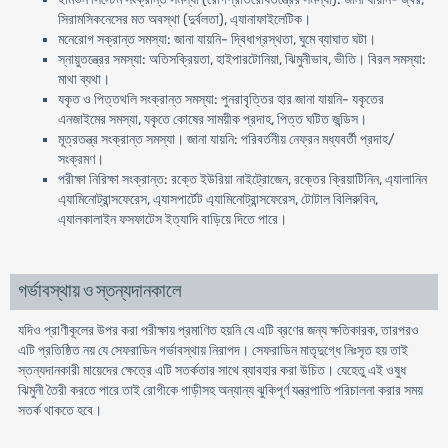
সিরামসিকনেসের মত অবস্থা (দুর্বলতা), এ্যানাফাইলেটিক।
মনেরােগ সক্রান্ত সমস্যা: জানা যায়নি- দ্বিধাগ্রস্থতা, ঘুমে ব্যাঘাত ঘটা।
স্নায়ুতন্ত্রের সমস্যা: অতিসক্রিয়তা, হাইপারটোনিয়া, ঝিমুনীভাব, ভীতি। বিরল সমস্যা:
মাথা ব্যথা।
যকৃত ও পিত্তথলি সংক্রান্ত সমস্যা: পুনরাবৃত্তির হার জানা যায়নি- যকৃতের
এনজাইমের সমস্যা, যকৃতে কোষের সাময়ীক প্রদাহ, পিত্ত ঘটিত জন্ডিস।
মূত্রতন্ত্র সংক্রান্ত সমস্যা। জানা যায়নি: পরিবর্তনীয় নেফ্রন মধ্যবর্তী প্রদাহ/
সংক্রমণ।
পরীক্ষা নিরিক্ষা সংক্রান্ত: রক্তে ইউরিয়া নাইট্রোজেন, রক্তের ক্রিয়াটিনিন, এ্যালানিন
এ্যামিনােট্রান্সফেরেস, এ্যাসপার্টেট এ্যামিনােট্রান্সফেরেস, টোটাল বিলিরুবিন,
এ্যালকালাইন ফসফাটেস ইত্যাদি বাড়িয়ে দিতে পারে।
গর্ভাবস্থায় ও স্তন্যদানকালে
যদিও প্রাণীকূলের উপর করা পরীক্ষায় প্রমাণিত হয়নি যে এটি ব্রণের জন্য ক্ষতিকারক, তারপরও
এটি প্রতিষ্ঠিত নয় যে সেফরাডিন গর্ভাবস্থায় নিরাপদ। সেফরাডিন মাতৃদুগ্ধে নিঃসৃত হয় তাই
স্তন্যদানকারী মায়েদের ক্ষেত্রে এটি সতর্কতার সাথে ব্যাবহার করা উচিত। যেহেতু এই ওষুধ
ঝিমুনী তৈরী করতে পারে তাই রােগীকে গাড়ীসহ অন্যান্য ঝুকিপূর্ণ যন্ত্রপাতি পরিচালনা করার সময়
সতর্ক থাকতে হবে।