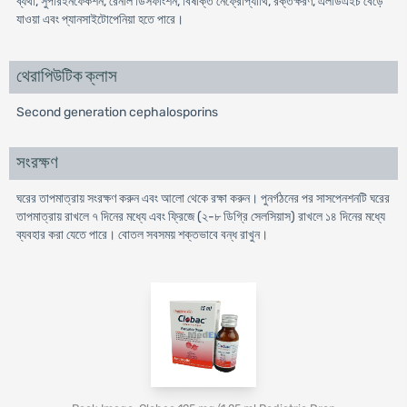
ব্যথা, সুপারইনফেকশন, রেনাল ডিসফাংশন, বিষাক্ত নেফ্রোপ্যাথি, রক্তক্ষরণ, এলডিএইচ বেড়ে
যাওয়া এবং প্যানসাইটোপেনিয়া হতে পারে।
থেরাপিউটিক ক্লাস
Second generation cephalosporins
সংরক্ষণ
ঘরের তাপমাত্রায় সংরক্ষণ করুন এবং আলো থেকে রক্ষা করুন। পুনর্গঠনের পর সাসপেনশনটি ঘরের
তাপমাত্রায় রাখলে ৭ দিনের মধ্যে এবং ফ্রিজে (২-৮ ডিগ্রি সেলসিয়াস) রাখলে ১৪ দিনের মধ্যে
ব্যবহার করা যেতে পারে। বোতল সবসময় শক্তভাবে বন্ধ রাখুন।