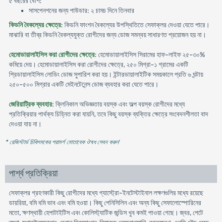
৫ বছরের বেশি:
সাসপেনশনের জন্য পাউডার: ২ চামচ দিনে তিনবার
কিডনি বৈকল্যের ক্ষেত্রে
: কিডনি ফাংশন বৈকল্যের উপস্থিতিতে সেফাক্লর দেওয়া যেতে পারে।
মাঝারি বা তীব্র কিডনি বৈকল্যযুক্ত রোগীদের জন্য ডোজ সমন্বয় সাধারণত প্রয়োজন হয় না।
হেমোডায়ালাইসিস করা রোগীদের ক্ষেত্রে
: হেমোডায়ালাইসিস সিরামের হাফ-লাইফ ২৫-৩০%
কমিয়ে দেয়। হেমোডায়ালাইসিস করা রোগীদের ক্ষেত্রে, ২৫০ মিগ্রা-১ গ্রামের একটি
প্রিডায়ালাইসিস লোডিং ডোজ সুপারিশ করা হয়। ইন্টারডায়ালাইটিক সময়কালে প্রতি ৬ ঘন্টায়
২৫০-৫০০ মিগ্রার একটি মেইনটেনেন্স ডোজ ব্যবহার করা যেতে পারে।
জেরিয়াট্রিক ব্যবহার
: ক্লিনিকাল অভিজ্ঞতায় বয়স্ক এবং অল্প বয়স্ক রোগীদের মধ্যে
প্রতিক্রিয়ার পার্থক্য চিহ্নিত করা যায়নি, তবে কিছু বয়স্ক ব্যক্তির ক্ষেত্রে সংবেদনশীলতা বাদ
দেওয়া যায় না।
* রেজিস্টার্ড চিকিৎসকের পরামর্শ মোতাবেক ঔষধ সেবন করুন
'
পার্শ্ব প্রতিক্রিয়া
সেফাক্লর গ্রহণকারী কিছু রোগীদের মধ্যে গ্যাস্ট্রো-ইনটেস্টাইনাল লক্ষণগুলির মধ্যে রয়েছে
ডায়রিয়া, বমি বমি ভাব এবং বমি হওয়া। কিছু পেনিসিলিন এবং অন্য কিছু সেফালোস্পোরিনের
মতো, ক্ষণস্থায়ী হেপাটাইটিস এবং কোলিস্ট্যাটিক জন্ডিস খুব কমই পাওয়া গেছে। জ্বর, পেটে