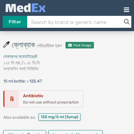
Filter
ক্লোব্যাক
পেডিয়েট্রিক ড্রপ
Pack Image
সেফাক্লর মনোহাইড্রেট
১২৫ মি.গ্রা./১.২৫ মি.লি.
অপসোনিন ফার্মা লিমিটেড
15 ml bottle:
৳ 125.47
Antibiotic
℞
Do not use without prescription
125 mg/5 ml
(Syrup)
Also available as: