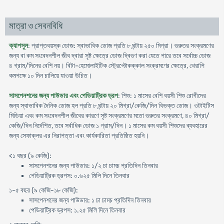
মাত্রা ও সেবনবিধি
ক্যাপসুল
: প্রাপ্তবয়স্ক ডোজ: স্বাভাবিক ডোজ প্রতি ৮ ঘন্টায় ২৫০ মিগ্রা। গুরুতর সংক্রমণের
জন্য বা কম সংবেদনশীল জীব দ্বারা সৃষ্ট ক্ষেত্রে ডোজ দ্বিগুণ করা যেতে পারে তবে সর্বোচ্চ ডোজ
৪ গ্রাম/দিনের বেশি নয়। বিটা-হেমোলাইটিক স্ট্রেপ্টোকক্কাল সংক্রমণের ক্ষেত্রে, থেরাপি
কমপক্ষে ১০ দিন চালিয়ে যাওয়া উচিত।
সাসপেনশনের জন্য পাউডার এবং পেডিয়াট্রিক ড্রপ
: শিশু: ১ মাসের বেশি বয়সী শিশু রোগীদের
জন্য স্বাভাবিক দৈনিক ডোজ হল প্রতি ৮ ঘন্টায় ২০ মিগ্রা/কেজি/দিন বিভক্ত ডোজ। ওটাইটিস
মিডিয়া এবং কম সংবেদনশীল জীবের কারণে সৃষ্ট সংক্রমণের মতো গুরুতর সংক্রমণে, ৪০ মিগ্রা/
কেজি/দিন নির্দেশিত, তবে সর্বাধিক ডোজ ১ গ্রাম/দিন। ১ মাসের কম বয়সী শিশুদের ব্যবহারের
জন্য সেফাক্লর এর নিরাপত্তা এবং কার্যকারিতা প্রতিষ্ঠিত হয়নি।
<১ বছর (৯ কেজি):
সাসপেনশনের জন্য পাউডার: ১/২ চা চামচ প্রতিদিন তিনবার
পেডিয়াট্রিক ড্রপস: ০.৬২৫ মিলি দিনে তিনবার
১-৫ বছর (৯ কেজি-১৮ কেজি):
সাসপেনশনের জন্য পাউডার: ১ চা চামচ প্রতিদিন তিনবার
পেডিয়াট্রিক ড্রপস: ১.২৫ মিলি দিনে তিনবার