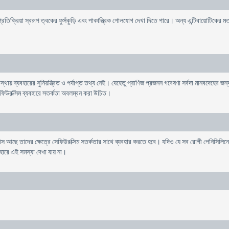
শ্ব প্রতিক্রিয়া স্বরূপ ত্বকের ফুসঁকুড়ি এবং পাকান্ত্রিক গোলযোগ দেখা দিতে পারে। অন্য এন্টিবায়োটিকে
থায় ব্যবহারের সুনিয়ন্ত্রিত ও পর্যাপ্ত তথ্য নেই। যেহেতু প্রাণিজ প্রজনন গবেষণা সর্বদা মানবদেহের জন্য
 সেফিউরক্সিম ব্যবহারে সতর্কতা অবলম্বন করা উচিত।
ছে তাদের ক্ষেত্রে সেফিউরক্সিম সতর্কতার সাথে ব্যবহার করতে হবে। যদিও যে সব রোগী পেনিসিলিনের
বহারে এই সমস্যা দেখা যায় না।