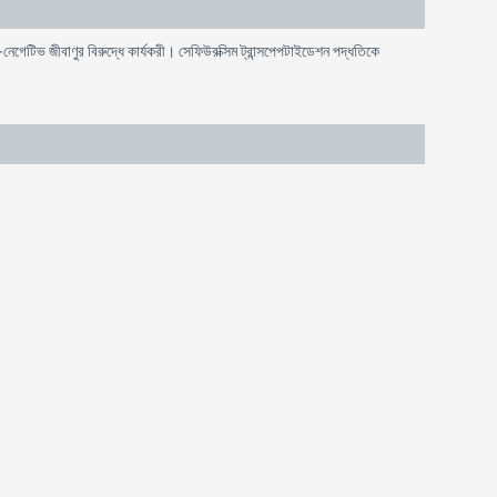
েগেটিভ জীবাণুর বিরুদ্ধে কার্যকরী। সেফিউরক্সিম ট্রান্সপেপটাইডেশন পদ্ধতিকে