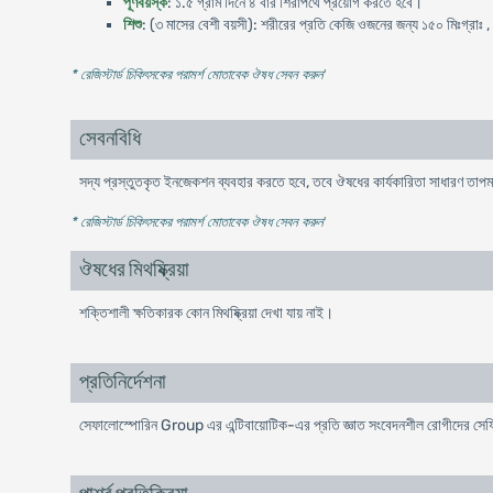
পূর্ণবয়স্ক
: ১.৫ গ্রাম দিনে ৪ বার শিরাপথে প্রয়োগ করতে হবে।
শিশু
: (৩ মাসের বেশী বয়সী): শরীরের প্রতি কেজি ওজনের জন্য ১৫০ মিঃগ্রাঃ , প
* রেজিস্টার্ড চিকিৎসকের পরামর্শ মোতাবেক ঔষধ সেবন করুন
'
সেবনবিধি
সদ্য প্রস্তুতকৃত ইনজেকশন ব্যবহার করতে হবে, তবে ঔষধের কার্যকারিতা সাধারণ তাপমাত
* রেজিস্টার্ড চিকিৎসকের পরামর্শ মোতাবেক ঔষধ সেবন করুন
'
ঔষধের মিথষ্ক্রিয়া
শক্তিশালী ক্ষতিকারক কোন মিথষ্ক্রিয়া দেখা যায় নাই।
প্রতিনির্দেশনা
সেফালোস্পোরিন Group এর এন্টিবায়োটিক-এর প্রতি জ্ঞাত সংবেদনশীল রোগীদের সেফ