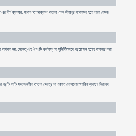
র মত এর দীর্ঘ ব্যবহার, সাধারণত আক্রমণ করেনা এমন জীবাণুর সংক্রমণ হতে পারে যেমনঃ
 কার্যকর নয়, সেহেতু এই ঔষধটি গর্ভাবস্থায় সুনির্দিষ্টভাবে প্রয়োজন হলেই ব্যবহার করা
 প্রতি অতি সংবেদনশীল তাদের ক্ষেত্রে সাধারণত সেফালোস্পোরিন ব্যবহার নিরাপদ