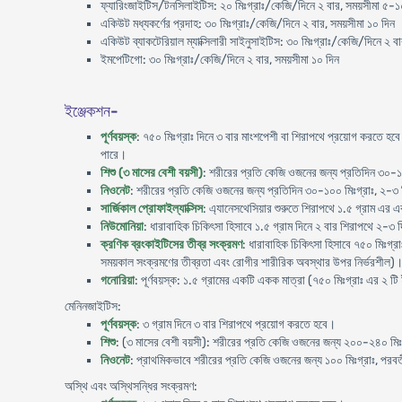
ফ্যারিংজাইটিস/টনসিলাইটিস: ২০ মিঃগ্রাঃ/কেজি/দিনে ২ বার, সময়সীমা ৫-১
একিউট মধ্যকর্ণের প্রদাহ: ৩০ মিঃগ্রাঃ/কেজি/দিনে ২ বার, সময়সীমা ১০ দিন
একিউট ব্যাকটেরিয়াল ম্যাক্সিলারী সাইনুসাইটিস: ৩০ মিঃগ্রাঃ/কেজি/দিনে ২ ব
ইমপেটিগো: ৩০ মিঃগ্রাঃ/কেজি/দিনে ২ বার, সময়সীমা ১০ দিন
ইঞ্জেকশন-
পূর্ণবয়স্ক
: ৭৫০ মিঃগ্রাঃ দিনে ৩ বার মাংশপেশী বা শিরাপথে প্রয়োগ করতে হবে। 
পারে।
শিশু (৩ মাসের বেশী বয়সী)
: শরীরের প্রতি কেজি ওজনের জন্য প্রতিদিন ৩০-১০
নিওনেট
: শরীরের প্রতি কেজি ওজনের জন্য প্রতিদিন ৩০-১০০ মিঃগ্রাঃ, ২-৩
সার্জিকাল প্রোফাইল্যাক্সিস
: এ্যানেসথেসিয়ার শুরুতে শিরাপথে ১.৫ গ্রাম এর এ
নিউমোনিয়া
: ধারাবাহিক চিকিৎসা হিসাবে ১.৫ গ্রাম দিনে ২ বার শিরাপথে ২-৩
ক্রণিক ব্রংকাইটিসের তীব্র সংক্রমণ
: ধারাবাহিক চিকিৎসা হিসাবে ৭৫০ মিঃগ্
সময়কাল সংক্রমণের তীব্রতা এবং রোগীর শারীরিক অবস্থার উপর নির্ভরশীল)
গনোরিয়া
: পূর্ণবয়স্ক: ১.৫ গ্রামের একটি একক মাত্রা (৭৫০ মিঃগ্রাঃ এর ২ টি
মেনিনজাইটিস:
পূর্ণবয়স্ক
: ৩ গ্রাম দিনে ৩ বার শিরাপথে প্রয়োগ করতে হবে।
শিশু
: (৩ মাসের বেশী বয়সী): শরীরের প্রতি কেজি ওজনের জন্য ২০০-২৪০ মিঃগ
নিওনেট
: প্রাথমিকভাবে শরীরের প্রতি কেজি ওজনের জন্য ১০০ মিঃগ্রাঃ, পরব
অস্থি এবং অস্থিসন্ধির সংক্রমণ: