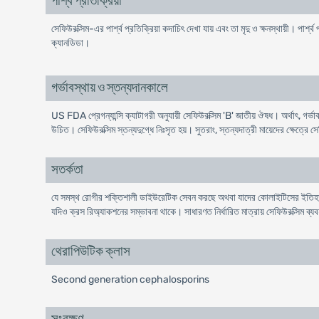
পার্শ্ব প্রতিক্রিয়া
সেফিউরক্সিম-এর পার্শ্ব প্রতিক্রিয়া কদাচিৎ দেখা যায় এবং তা মৃদু ও ক্ষনস্থায়ী। পার্
ক্যানডিডা।
গর্ভাবস্থায় ও স্তন্যদানকালে
US FDA প্রেগন্যান্সি ক্যাটাগরী অনুযায়ী সেফিউরক্সিম 'B' জাতীয় ঔষধ। অর্থাৎ, গর্ভাবস্
উচিত। সেফিউরক্সিম স্তন্যদুগ্ধে নিঃসৃত হয়। সুতরাং, স্তন্যদাত্রী মায়েদের ক্ষেত্রে
সতর্কতা
যে সমস্থ রোগীর শক্তিশালী ডাইউরেটিক সেবন করছে অথবা যাদের কোলাইটিসের ইতিহাস আ
যদিও ক্রস রিঅ্যাকশনের সম্ভাবনা থাকে। সাধারণত নির্ধারিত মাত্রায় সেফিউরক্সিম ব্য
থেরাপিউটিক ক্লাস
Second generation cephalosporins