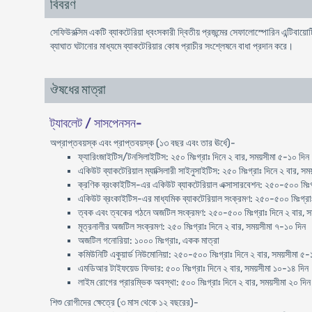
বিবরণ
সেফিউরক্সিম একটি ব্যাকটেরিয়া ধ্বংসকারী দ্বিতীয় প্রজন্মের সেফালোস্পোরিন এন্টিবা
ব্যাঘাত ঘটানোর মাধ্যমে ব্যাকটেরিয়ার কোষ প্রাচীর সংশ্লেষনে বাধা প্রদান করে।
ঔষধের মাত্রা
ট্যাবলেট / সাসপেনসন-
অপ্রাপ্তবয়স্ক এবং প্রাপ্তবয়স্ক (১৩ বছর এবং তার ঊর্ধে)-
ফ্যারিংজাইটিস/টনসিলাইটিস: ২৫০ মিঃগ্রাঃ দিনে ২ বার, সময়সীমা ৫-১০ দিন
একিউট ব্যাকটেরিয়াল ম্যাক্সিলারী সাইনুসাইটিস: ২৫০ মিঃগ্রাঃ দিনে ২ বার, সম
ক্রণিক ব্রংকাইটিস-এর একিউট ব্যাকটেরিয়াল এক্সাসারবেশন: ২৫০-৫০০ মিঃগ্
একিউট ব্রংকাইটিস-এর মাধ্যমিক ব্যাকটেরিয়াল সংক্রমণ: ২৫০-৫০০ মিঃগ্রাঃ
ত্বক এবং ত্বকের গঠনে অজটিল সংক্রমণ: ২৫০-৫০০ মিঃগ্রাঃ দিনে ২ বার, স
মূত্রনালীর অজটিল সংক্রমণ: ২৫০ মিঃগ্রাঃ দিনে ২ বার, সময়সীমা ৭-১০ দিন
অজটিল গনোরিয়া: ১০০০ মিঃগ্রাঃ, একক মাত্রা
কমিউনিটি একুয়ার্ড নিউমোনিয়া: ২৫০-৫০০ মিঃগ্রাঃ দিনে ২ বার, সময়সীমা ৫-
এমডিআর টাইফয়েড ফিভার: ৫০০ মিঃগ্রাঃ দিনে ২ বার, সময়সীমা ১০-১৪ দিন
লাইম রোগের প্রারম্ভিক অবস্থা: ৫০০ মিঃগ্রাঃ দিনে ২ বার, সময়সীমা ২০ দিন
শিশু রোগীদের ক্ষেত্রে (৩ মাস থেকে ১২ বছরের)-