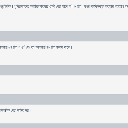
্রতিদিন (পূর্ণবয়স্কদের সর্বোচ্চ মাত্রার বেশী দেয়া যাবে না), ৮ ঘন্টা পরপর সমবিভক্ত মাত্রায় প্রয়োগ
o
্রায় ২৪ ঘন্টা ও ৫
সেঃ তাপমাত্রায় ৪৮ ঘন্টা বজায় থাকে।
িউরক্সিম দেয়া উচিত নয়।