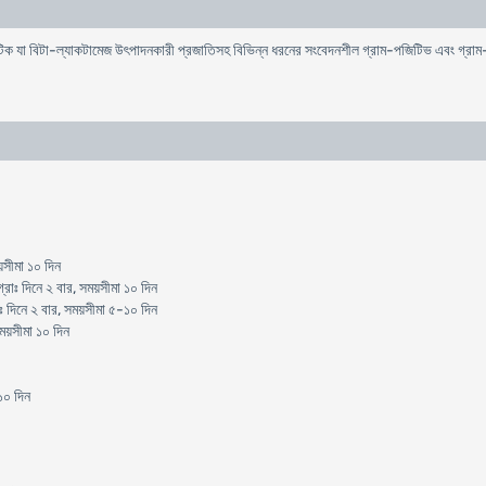
য়োটিক যা বিটা-ল্যাকটামেজ উৎপাদনকারী প্রজাতিসহ বিভিন্ন ধরনের সংবেদনশীল গ্রাম-পজিটিভ এবং গ্রাম-ন
য়সীমা ১০ দিন
রাঃ দিনে ২ বার, সময়সীমা ১০ দিন
 দিনে ২ বার, সময়সীমা ৫-১০ দিন
ময়সীমা ১০ দিন
১০ দিন