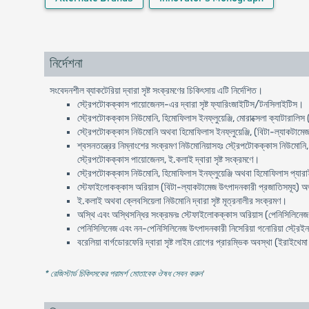
নির্দেশনা
সংবেদনশীল ব্যাকটেরিয়া দ্বারা সৃষ্ট সংক্রমণের চিকিৎসায় এটি নির্দেশিত।
স্ট্রেপটোকক্কাস পায়োজেনস-এর দ্বারা সৃষ্ট ফ্যারিংজাইটিস/টনসিলাইটিস।
স্ট্রেপটোকক্কাস নিউমোনি, হিমোফিলাস ইনফ্লুয়েঞ্জি, মোরাক্সেলা ক্যাটারাল
স্ট্রেপটোকক্কাস নিউমোনি অথবা হিমোফিলাস ইনফ্লুয়েঞ্জি, (বিটা-ল্যাকটামেজ 
শ্বসনতন্ত্রের নিম্নাংশের সংক্রমণ নিউমোনিয়াসহঃ স্ট্রেপটোকক্কাস নিউমোন
স্ট্রেপটোকক্কাস পায়োজেনস, ই.কলাই দ্বারা সৃষ্ট সংক্রমণে।
স্ট্রেপটোকক্কাস নিউমোনি, হিমোফিলাস ইনফ্লুয়েঞ্জি অথবা হিমোফিলাস প্যারা
স্টেফাইলোকক্কাস অরিয়াস (বিটা-ল্যাকটামেজ উৎপাদনকারী প্রজাতিসমূহ) অথব
ই.কলাই অথবা ক্লেবসিয়েলা নিউমোনি দ্বারা সৃষ্ট মূত্রনালীর সংক্রমণ।
অস্থি এবং অস্থিসন্ধির সংক্রমনঃ স্টেফাইলোকক্কাস অরিয়াস (পেনিসিলিনেজ এ
পেনিসিলিনেজ এবং নন-পেনিসিলিনেজ উৎপাদনকারী নিসেরিয়া গনোরিয়া স্ট্রেইনস্
বরেলিয়া বার্গডোরফেরি দ্বারা সৃষ্ট লাইম রোগের প্রারম্ভিক অবস্থা (ইরাইথেম
* রেজিস্টার্ড চিকিৎসকের পরামর্শ মোতাবেক ঔষধ সেবন করুন
'