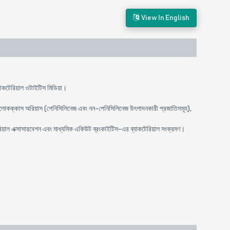
View In English
ব্যাকটেরিয়াল ওটাইটিস মিডিয়া।
টেফাইলোকক্কাস অরিয়াস (পেনিসিলিনেজ এবং নন-পেনিসিলিনেজ উৎপাদনকারী প্রজাতিসমূহ),
টেরিয়াল এক্সাসারবেশন এবং মাধ্যমিক একিউট ব্রংকাইটিস-এর ব্যাকটেরিয়াল সংক্রমণ।