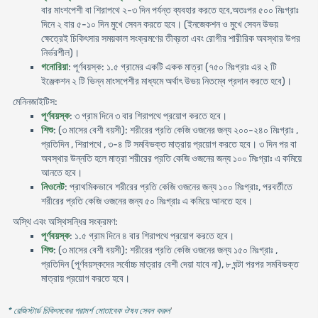
বার মাংশপেশী বা শিরাপথে ২-৩ দিন পর্যন্ত ব্যবহার করতে হবে,অতঃপর ৫০০ মিঃগ্রাঃ
দিনে ২ বার ৫-১০ দিন মুখে সেবন করতে হবে। (ইনজেকশন ও মুখে সেবন উভয়
ক্ষেত্রেই চিকিৎসার সময়কাল সংক্রমণের তীব্রতা এবং রোগীর শারীরিক অবস্থার উপর
নির্ভরশীল)।
গনোরিয়া
: পূর্ণবয়স্ক: ১.৫ গ্রামের একটি একক মাত্রা (৭৫০ মিঃগ্রাঃ এর ২ টি
ইঞ্জেকশন ২ টি ভিন্ন মাংসপেশীর মাধ্যমে অর্থাৎ উভয় নিতম্বে প্রদান করতে হবে)।
মেনিনজাইটিস:
পূর্ণবয়স্ক
: ৩ গ্রাম দিনে ৩ বার শিরাপথে প্রয়োগ করতে হবে।
শিশু
: (৩ মাসের বেশী বয়সী): শরীরের প্রতি কেজি ওজনের জন্য ২০০-২৪০ মিঃগ্রাঃ ,
প্রতিদিন , শিরাপথে , ৩-৪ টি সমবিভক্ত মাত্রায় প্রয়োগ করতে হবে। ৩ দিন পর বা
অবস্থার উন্নতি হলে মাত্রা শরীরের প্রতি কেজি ওজনের জন্য ১০০ মিঃগ্রাঃ এ কমিয়ে
আনতে হবে।
নিওনেট
: প্রাথমিকভাবে শরীরের প্রতি কেজি ওজনের জন্য ১০০ মিঃগ্রাঃ, পরবর্তীতে
শরীরের প্রতি কেজি ওজনের জন্য ৫০ মিঃগ্রাঃ এ কমিয়ে আনতে হবে।
অস্থি এবং অস্থিসন্ধির সংক্রমণ:
পূর্ণবয়স্ক
: ১.৫ গ্রাম দিনে ৪ বার শিরাপথে প্রয়োগ করতে হবে।
শিশু
: (৩ মাসের বেশী বয়সী): শরীরের প্রতি কেজি ওজনের জন্য ১৫০ মিঃগ্রাঃ ,
প্রতিদিন (পূর্ণবয়স্কদের সর্বোচ্চ মাত্রার বেশী দেয়া যাবে না), ৮ ঘন্টা পরপর সমবিভক্ত
মাত্রায় প্রয়োগ করতে হবে।
* রেজিস্টার্ড চিকিৎসকের পরামর্শ মোতাবেক ঔষধ সেবন করুন
'