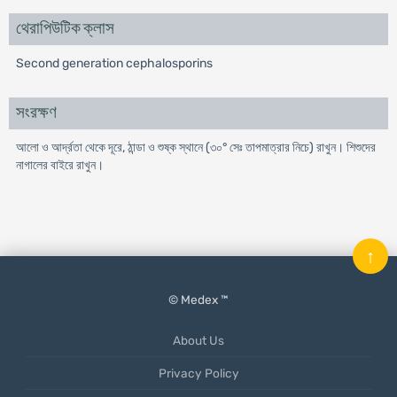
থেরাপিউটিক ক্লাস
Second generation cephalosporins
সংরক্ষণ
আলো ও আর্দ্রতা থেকে দূরে, ঠান্ডা ও শুষ্ক স্থানে (৩০° সেঃ তাপমাত্রার নিচে) রাখুন। শিশুদের
নাগালের বাইরে রাখুন।
↑
© Medex ™
About Us
Privacy Policy