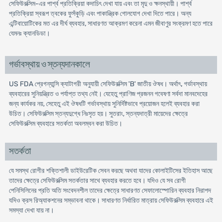
সেফিউরক্সিম-এর পার্শ্ব প্রতিক্রিয়া কদাচিৎ দেখা যায় এবং তা মৃদু ও ক্ষনস্থায়ী। পার্শ্ব
প্রতিক্রিয়া স্বরূপ ত্বকের ফুসঁকুড়ি এবং পাকান্ত্রিক গোলযোগ দেখা দিতে পারে। অন্য
এন্টিবায়োটিকের মত এর দীর্ঘ ব্যবহার, সাধারণত আক্রমণ করেনা এমন জীবাণুর সংক্রমণ হতে পারে
যেমনঃ ক্যানডিডা।
গর্ভাবস্থায় ও স্তন্যদানকালে
US FDA প্রেগন্যান্সি ক্যাটাগরী অনুযায়ী সেফিউরক্সিম 'B' জাতীয় ঔষধ। অর্থাৎ, গর্ভাবস্থায়
ব্যবহারের সুনিয়ন্ত্রিত ও পর্যাপ্ত তথ্য নেই। যেহেতু প্রাণিজ প্রজনন গবেষণা সর্বদা মানবদেহের
জন্য কার্যকর নয়, সেহেতু এই ঔষধটি গর্ভাবস্থায় সুনির্দিষ্টভাবে প্রয়োজন হলেই ব্যবহার করা
উচিত। সেফিউরক্সিম স্তন্যদুগ্ধে নিঃসৃত হয়। সুতরাং, স্তন্যদাত্রী মায়েদের ক্ষেত্রে
সেফিউরক্সিম ব্যবহারে সতর্কতা অবলম্বন করা উচিত।
সতর্কতা
যে সমস্থ রোগীর শক্তিশালী ডাইউরেটিক সেবন করছে অথবা যাদের কোলাইটিসের ইতিহাস আছে
তাদের ক্ষেত্রে সেফিউরক্সিম সতর্কতার সাথে ব্যবহার করতে হবে। যদিও যে সব রোগী
পেনিসিলিনের প্রতি অতি সংবেদনশীল তাদের ক্ষেত্রে সাধারণত সেফালোস্পোরিন ব্যবহার নিরাপদ
যদিও ক্রস রিঅ্যাকশনের সম্ভাবনা থাকে। সাধারণত নির্ধারিত মাত্রায় সেফিউরক্সিম ব্যবহারে এই
সমস্যা দেখা যায় না।