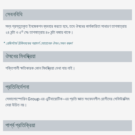
সেবনবিধি
সদ্য প্রস্তুতকৃত ইনজেকশন ব্যবহার করতে হবে, তবে ঔষধের কার্যকারিতা সাধারণ তাপমাত্রায়
o
২৪ ঘন্টা ও ৫
সেঃ তাপমাত্রায় ৪৮ ঘন্টা বজায় থাকে।
* রেজিস্টার্ড চিকিৎসকের পরামর্শ মোতাবেক ঔষধ সেবন করুন
'
ঔষধের মিথষ্ক্রিয়া
শক্তিশালী ক্ষতিকারক কোন মিথষ্ক্রিয়া দেখা যায় নাই।
প্রতিনির্দেশনা
সেফালোস্পোরিন Group এর এন্টিবায়োটিক-এর প্রতি জ্ঞাত সংবেদনশীল রোগীদের সেফিউরক্সিম
দেয়া উচিত নয়।
পার্শ্ব প্রতিক্রিয়া