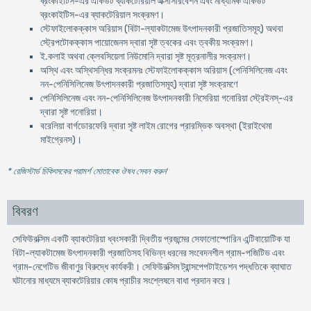
ব্রংকাইটিস-এর একিউট ব্যাকটেরিয়াল এক্সাসারবেশন এবং মাধ্যমিক একিউট
ব্রংকাইটিস-এর ব্যাকটেরিয়াল সংক্রমণ।
স্টেফাইলোকক্কাস অরিয়াস (বিটা-ল্যাকটামেজ উৎপাদনকারী প্রজাতিসমূহ) অথবা
স্ট্রেপটোকক্কাস পায়োজেনস দ্বারা সৃষ্ট ত্বকের এবং ত্বকীয় সংক্রমণ।
ই.কলাই অথবা ক্লেবসিয়েলা নিউমোনি দ্বারা সৃষ্ট মূত্রনালীর সংক্রমণ।
অস্থি এবং অস্থিসন্ধির সংক্রমনঃ স্টেফাইলোকক্কাস অরিয়াস (পেনিসিলিনেজ এবং
নন-পেনিসিলিনেজ উৎপাদনকারী প্রজাতিসমূহ) দ্বারা সৃষ্ট সংক্রমণে
পেনিসিলিনেজ এবং নন-পেনিসিলিনেজ উৎপাদনকারী নিসেরিয়া গনোরিয়া স্ট্রেইনস্-এর
দ্বারা সৃষ্ট গনোরিয়া।
বরেলিয়া বার্গডোরফেরি দ্বারা সৃষ্ট লাইম রোগের প্রারম্ভিক অবস্থা (ইরাইথেমা
মাইগ্রেনস)।
* রেজিস্টার্ড চিকিৎসকের পরামর্শ মোতাবেক ঔষধ সেবন করুন
'
বিবরণ
সেফিউরক্সিম একটি ব্যাকটেরিয়া ধ্বংসকারী দ্বিতীয় প্রজন্মের সেফালোস্পোরিন এন্টিবায়োটিক যা
বিটা-ল্যাকটামেজ উৎপাদনকারী প্রজাতিসহ বিভিন্ন ধরনের সংবেদনশীল গ্রাম-পজিটিভ এবং
গ্রাম-নেগেটিভ জীবাণুর বিরুদ্ধে কার্যকরী। সেফিউরক্সিম ট্রান্সপেপটাইডেশন পদ্ধতিকে ব্যাঘাত
ঘটানোর মাধ্যমে ব্যাকটেরিয়ার কোষ প্রাচীর সংশ্লেষনে বাধা প্রদান করে।