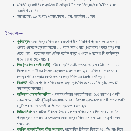
একিউট ব্যাকটেরিয়াল ম্যাক্সিলারী সাইনুসাইটিস: ৩০ মিঃগ্রাঃ/কেজি/দিনে ২ বার,
সময়সীমা ১০ দিন
ইমপেটিগো: ৩০ মিঃগ্রাঃ/কেজি/দিনে ২ বার, সময়সীমা ১০ দিন
ইঞ্জেকশন-
পূর্ণবয়স্ক
: ৭৫০ মিঃগ্রাঃ দিনে ৩ বার মাংশপেশী বা শিরাপথে প্রয়োগ করতে হবে।
গুরুতর ধরনের সংক্রমণে মাত্রা ১.৫ গ্রাম দিনে ৩ বার (শিরাপথে) পর্যন্ত বৃদ্ধি করা
যেতে পারে। প্রয়োজন হলে দৈনিক সর্বোচ্চ মাত্রা ৩ থেকে ৬ গ্রাম ৪ টি সমবিভক্ত
মাত্রায় দেয়া যেতে পারে।
শিশু (৩ মাসের বেশী বয়সী)
: শরীরের প্রতি কেজি ওজনের জন্য প্রতিদিন ৩০-১০০
মিঃগ্রাঃ, ৩-৪ টি সমবিভক্ত মাত্রায় প্রয়োগ করতে হবে। অধিকাংশ সংক্রমণের
ক্ষেত্রে শরীরের প্রতি কেজি ওজনের জন্য দৈনিক ৬০ মিঃগ্রাঃ পর্যাপ্ত।
নিওনেট
: শরীরের প্রতি কেজি ওজনের জন্য প্রতিদিন ৩০-১০০ মিঃগ্রাঃ, ২-৩ টি
সমবিভক্ত মাত্রায়।
সার্জিকাল প্রোফাইল্যাক্সিস
: এ্যানেসথেসিয়ার শুরুতে শিরাপথে ১.৫ গ্রাম এর একটি
একক মাত্রা; অতি ঝুঁকিপূর্ণ অস্ত্রোপচারে ৭৫০ মিঃগ্রাঃ ইনজেকশনের ৩ টি মাত্রা প্রতি
৮ ঘন্টা পর পর মাংশপেশী বা শিরাপথে প্রয়োগ করতে হবে।
নিউমোনিয়া
: ধারাবাহিক চিকিৎসা হিসাবে ১.৫ গ্রাম দিনে ২ বার শিরাপথে ২-৩ দিন
পর্যন্ত ব্যবহার করতে হবে,অতঃপর ৫০০ মিঃগ্রাঃ দিনে ২ বার ৭-১০ দিন মুখে সেবন
করতে হবে।
ক্রণিক ব্রংকাইটিসের তীব্র সংক্রমণ
: ধারাবাহিক চিকিৎসা হিসাবে ৭৫০ মিঃগ্রাঃ দিনে ২