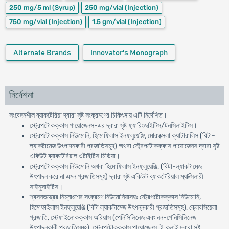
250 mg/5 ml
(Syrup)
250 mg/vial
(Injection)
750 mg/vial
(Injection)
1.5 gm/vial
(Injection)
Alternate Brands
Innovator's Monograph
নির্দেশনা
সংবেদনশীল ব্যাকটেরিয়া দ্বারা সৃষ্ট সংক্রমণের চিকিৎসায় এটি নির্দেশিত।
স্ট্রেপটোকক্কাস পায়োজেনস-এর দ্বারা সৃষ্ট ফ্যারিংজাইটিস/টনসিলাইটিস।
স্ট্রেপটোকক্কাস নিউমোনি, হিমোফিলাস ইনফ্লুয়েঞ্জি, মোরাক্সেলা ক্যাটারালিস (বিটা-
ল্যাকটামেজ উৎপাদনকারী প্রজাতিসমূহ) অথবা স্ট্রেপটোকক্কাস পায়োজেনস দ্বারা সৃষ্ট
একিউট ব্যাকটেরিয়াল ওটাইটিস মিডিয়া।
স্ট্রেপটোকক্কাস নিউমোনি অথবা হিমোফিলাস ইনফ্লুয়েঞ্জি, (বিটা-ল্যাকটামেজ
উৎপাদন করে না এমন প্রজাতিসমূহ) দ্বারা সৃষ্ট একিউট ব্যাকটেরিয়াল ম্যাক্সিলারী
সাইনুসাইটিস।
শ্বসনতন্ত্রের নিম্নাংশের সংক্রমণ নিউমোনিয়াসহঃ স্ট্রেপটোকক্কাস নিউমোনি,
হিমোফাইলাস ইনফ্লুয়েঞ্জি (বিটা ল্যাকটামেজ উৎপন্নকারী প্রজাতিসমূহ), ক্লেবসিয়েলা
প্রজাতি, স্টেফাইলোকক্কাস অরিয়াস (পেনিসিলিনেজ এবং নন-পেনিসিলিনেজ
উৎপাদনকারী প্রজাতিসমূহ), স্ট্রেপটোকক্কাস পায়োজেনস, ই.কলাই দ্বারা সৃষ্ট