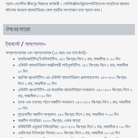
গ্রাম-নেগেটিভ জীবাণুর বিরুদ্ধে কার্যকরী। সেফিউরক্সিম ট্রান্সপেপটাইডেশন পদ্ধতিকে ব্যাঘাত
ঘটানোর মাধ্যমে ব্যাকটেরিয়ার কোষ প্রাচীর সংশ্লেষনে বাধা প্রদান করে।
ঔষধের মাত্রা
ট্যাবলেট / সাসপেনসন-
অপ্রাপ্তবয়স্ক এবং প্রাপ্তবয়স্ক (১৩ বছর এবং তার ঊর্ধে)-
ফ্যারিংজাইটিস/টনসিলাইটিস: ২৫০ মিঃগ্রাঃ দিনে ২ বার, সময়সীমা ৫-১০ দিন
একিউট ব্যাকটেরিয়াল ম্যাক্সিলারী সাইনুসাইটিস: ২৫০ মিঃগ্রাঃ দিনে ২ বার, সময়সীমা
১০ দিন
ক্রণিক ব্রংকাইটিস-এর একিউট ব্যাকটেরিয়াল এক্সাসারবেশন: ২৫০-৫০০ মিঃগ্রাঃ
দিনে ২ বার, সময়সীমা ১০ দিন
একিউট ব্রংকাইটিস-এর মাধ্যমিক ব্যাকটেরিয়াল সংক্রমণ: ২৫০-৫০০ মিঃগ্রাঃ দিনে ২
বার, সময়সীমা ৫-১০ দিন
ত্বক এবং ত্বকের গঠনে অজটিল সংক্রমণ: ২৫০-৫০০ মিঃগ্রাঃ দিনে ২ বার, সময়সীমা
১০ দিন
মূত্রনালীর অজটিল সংক্রমণ: ২৫০ মিঃগ্রাঃ দিনে ২ বার, সময়সীমা ৭-১০ দিন
অজটিল গনোরিয়া: ১০০০ মিঃগ্রাঃ, একক মাত্রা
কমিউনিটি একুয়ার্ড নিউমোনিয়া: ২৫০-৫০০ মিঃগ্রাঃ দিনে ২ বার, সময়সীমা ৫-১০ দিন
এমডিআর টাইফয়েড ফিভার: ৫০০ মিঃগ্রাঃ দিনে ২ বার, সময়সীমা ১০-১৪ দিন