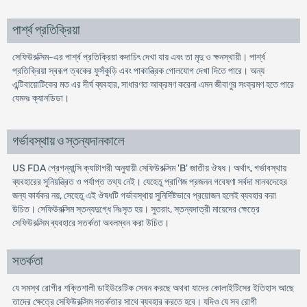
পার্শ্ব প্রতিক্রিয়া
সেফিউরক্সিম-এর পার্শ্ব প্রতিক্রিয়া কদাচিৎ দেখা যায় এবং তা মৃদু ও ক্ষনস্থায়ী। পার্শ্ব
প্রতিক্রিয়া স্বরূপ ত্বকের ফুসঁকুড়ি এবং পাকান্ত্রিক গোলযোগ দেখা দিতে পারে। অন্য
এন্টিবায়োটিকের মত এর দীর্ঘ ব্যবহার, সাধারণত আক্রমণ করেনা এমন জীবাণুর সংক্রমণ হতে পারে
যেমনঃ ক্যানডিডা।
গর্ভাবস্থায় ও স্তন্যদানকালে
US FDA প্রেগন্যান্সি ক্যাটাগরী অনুযায়ী সেফিউরক্সিম 'B' জাতীয় ঔষধ। অর্থাৎ, গর্ভাবস্থায়
ব্যবহারের সুনিয়ন্ত্রিত ও পর্যাপ্ত তথ্য নেই। যেহেতু প্রাণিজ প্রজনন গবেষণা সর্বদা মানবদেহের
জন্য কার্যকর নয়, সেহেতু এই ঔষধটি গর্ভাবস্থায় সুনির্দিষ্টভাবে প্রয়োজন হলেই ব্যবহার করা
উচিত। সেফিউরক্সিম স্তন্যদুগ্ধে নিঃসৃত হয়। সুতরাং, স্তন্যদাত্রী মায়েদের ক্ষেত্রে
সেফিউরক্সিম ব্যবহারে সতর্কতা অবলম্বন করা উচিত।
সতর্কতা
যে সমস্থ রোগীর শক্তিশালী ডাইউরেটিক সেবন করছে অথবা যাদের কোলাইটিসের ইতিহাস আছে
তাদের ক্ষেত্রে সেফিউরক্সিম সতর্কতার সাথে ব্যবহার করতে হবে। যদিও যে সব রোগী