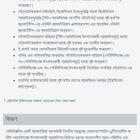
সংক্রমণে।
স্ট্রেপটোকক্কাস নিউমোনি, হিমোফিলাস ইনফ্লুয়েঞ্জি অথবা হিমোফিলাস
প্যারাইনফ্লুয়েঞ্জি (বিটা-ল্যাকটামেজ নেগেটিভ স্ট্রেইনস) দ্বারা সৃষ্ট ক্রণিক
ব্রংকাইটিস-এর একিউট ব্যাকটেরিয়াল এক্সাসারবেশন এবং মাধ্যমিক একিউট
ব্রংকাইটিস-এর ব্যাকটেরিয়াল সংক্রমণ।
স্টেফাইলোকক্কাস অরিয়াস (বিটা-ল্যাকটামেজ উৎপাদনকারী প্রজাতিসমূহ) অথবা
স্ট্রেপটোকক্কাস পায়োজেনস দ্বারা সৃষ্ট ত্বকের এবং ত্বকীয় সংক্রমণ।
ই.কলাই অথবা ক্লেবসিয়েলা নিউমোনি দ্বারা সৃষ্ট মূত্রনালীর সংক্রমণ।
অস্থি এবং অস্থিসন্ধির সংক্রমনঃ স্টেফাইলোকক্কাস অরিয়াস (পেনিসিলিনেজ এবং
নন-পেনিসিলিনেজ উৎপাদনকারী প্রজাতিসমূহ) দ্বারা সৃষ্ট সংক্রমণে
পেনিসিলিনেজ এবং নন-পেনিসিলিনেজ উৎপাদনকারী নিসেরিয়া গনোরিয়া স্ট্রেইনস্-এর
দ্বারা সৃষ্ট গনোরিয়া।
বরেলিয়া বার্গডোরফেরি দ্বারা সৃষ্ট লাইম রোগের প্রারম্ভিক অবস্থা (ইরাইথেমা
মাইগ্রেনস)।
* রেজিস্টার্ড চিকিৎসকের পরামর্শ মোতাবেক ঔষধ সেবন করুন
'
বিবরণ
সেফিউরক্সিম একটি ব্যাকটেরিয়া ধ্বংসকারী দ্বিতীয় প্রজন্মের সেফালোস্পোরিন এন্টিবায়োটিক যা
বিটা-ল্যাকটামেজ উৎপাদনকারী প্রজাতিসহ বিভিন্ন ধরনের সংবেদনশীল গ্রাম-পজিটিভ এবং