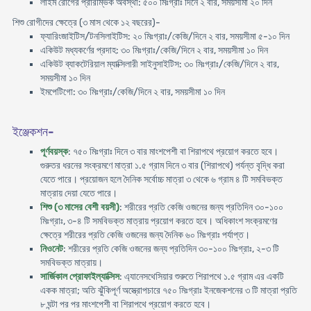
লাইম রোগের প্রারম্ভিক অবস্থা: ৫০০ মিঃগ্রাঃ দিনে ২ বার, সময়সীমা ২০ দিন
শিশু রোগীদের ক্ষেত্রে (৩ মাস থেকে ১২ বছরের)-
ফ্যারিংজাইটিস/টনসিলাইটিস: ২০ মিঃগ্রাঃ/কেজি/দিনে ২ বার, সময়সীমা ৫-১০ দিন
একিউট মধ্যকর্ণের প্রদাহ: ৩০ মিঃগ্রাঃ/কেজি/দিনে ২ বার, সময়সীমা ১০ দিন
একিউট ব্যাকটেরিয়াল ম্যাক্সিলারী সাইনুসাইটিস: ৩০ মিঃগ্রাঃ/কেজি/দিনে ২ বার,
সময়সীমা ১০ দিন
ইমপেটিগো: ৩০ মিঃগ্রাঃ/কেজি/দিনে ২ বার, সময়সীমা ১০ দিন
ইঞ্জেকশন-
পূর্ণবয়স্ক
: ৭৫০ মিঃগ্রাঃ দিনে ৩ বার মাংশপেশী বা শিরাপথে প্রয়োগ করতে হবে।
গুরুতর ধরনের সংক্রমণে মাত্রা ১.৫ গ্রাম দিনে ৩ বার (শিরাপথে) পর্যন্ত বৃদ্ধি করা
যেতে পারে। প্রয়োজন হলে দৈনিক সর্বোচ্চ মাত্রা ৩ থেকে ৬ গ্রাম ৪ টি সমবিভক্ত
মাত্রায় দেয়া যেতে পারে।
শিশু (৩ মাসের বেশী বয়সী)
: শরীরের প্রতি কেজি ওজনের জন্য প্রতিদিন ৩০-১০০
মিঃগ্রাঃ, ৩-৪ টি সমবিভক্ত মাত্রায় প্রয়োগ করতে হবে। অধিকাংশ সংক্রমণের
ক্ষেত্রে শরীরের প্রতি কেজি ওজনের জন্য দৈনিক ৬০ মিঃগ্রাঃ পর্যাপ্ত।
নিওনেট
: শরীরের প্রতি কেজি ওজনের জন্য প্রতিদিন ৩০-১০০ মিঃগ্রাঃ, ২-৩ টি
সমবিভক্ত মাত্রায়।
সার্জিকাল প্রোফাইল্যাক্সিস
: এ্যানেসথেসিয়ার শুরুতে শিরাপথে ১.৫ গ্রাম এর একটি
একক মাত্রা; অতি ঝুঁকিপূর্ণ অস্ত্রোপচারে ৭৫০ মিঃগ্রাঃ ইনজেকশনের ৩ টি মাত্রা প্রতি
৮ ঘন্টা পর পর মাংশপেশী বা শিরাপথে প্রয়োগ করতে হবে।