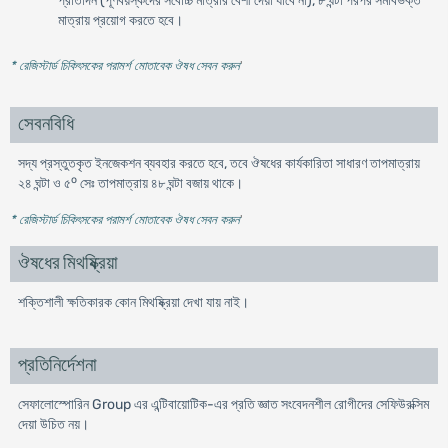
প্রতিদিন (পূর্ণবয়স্কদের সর্বোচ্চ মাত্রার বেশী দেয়া যাবে না), ৮ ঘন্টা পরপর সমবিভক্ত
মাত্রায় প্রয়োগ করতে হবে।
* রেজিস্টার্ড চিকিৎসকের পরামর্শ মোতাবেক ঔষধ সেবন করুন
'
সেবনবিধি
সদ্য প্রস্তুতকৃত ইনজেকশন ব্যবহার করতে হবে, তবে ঔষধের কার্যকারিতা সাধারণ তাপমাত্রায়
o
২৪ ঘন্টা ও ৫
সেঃ তাপমাত্রায় ৪৮ ঘন্টা বজায় থাকে।
* রেজিস্টার্ড চিকিৎসকের পরামর্শ মোতাবেক ঔষধ সেবন করুন
'
ঔষধের মিথষ্ক্রিয়া
শক্তিশালী ক্ষতিকারক কোন মিথষ্ক্রিয়া দেখা যায় নাই।
প্রতিনির্দেশনা
সেফালোস্পোরিন Group এর এন্টিবায়োটিক-এর প্রতি জ্ঞাত সংবেদনশীল রোগীদের সেফিউরক্সিম
দেয়া উচিত নয়।