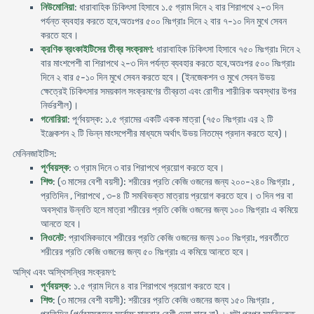
নিউমোনিয়া
: ধারাবাহিক চিকিৎসা হিসাবে ১.৫ গ্রাম দিনে ২ বার শিরাপথে ২-৩ দিন
পর্যন্ত ব্যবহার করতে হবে,অতঃপর ৫০০ মিঃগ্রাঃ দিনে ২ বার ৭-১০ দিন মুখে সেবন
করতে হবে।
ক্রণিক ব্রংকাইটিসের তীব্র সংক্রমণ
: ধারাবাহিক চিকিৎসা হিসাবে ৭৫০ মিঃগ্রাঃ দিনে ২
বার মাংশপেশী বা শিরাপথে ২-৩ দিন পর্যন্ত ব্যবহার করতে হবে,অতঃপর ৫০০ মিঃগ্রাঃ
দিনে ২ বার ৫-১০ দিন মুখে সেবন করতে হবে। (ইনজেকশন ও মুখে সেবন উভয়
ক্ষেত্রেই চিকিৎসার সময়কাল সংক্রমণের তীব্রতা এবং রোগীর শারীরিক অবস্থার উপর
নির্ভরশীল)।
গনোরিয়া
: পূর্ণবয়স্ক: ১.৫ গ্রামের একটি একক মাত্রা (৭৫০ মিঃগ্রাঃ এর ২ টি
ইঞ্জেকশন ২ টি ভিন্ন মাংসপেশীর মাধ্যমে অর্থাৎ উভয় নিতম্বে প্রদান করতে হবে)।
মেনিনজাইটিস:
পূর্ণবয়স্ক
: ৩ গ্রাম দিনে ৩ বার শিরাপথে প্রয়োগ করতে হবে।
শিশু
: (৩ মাসের বেশী বয়সী): শরীরের প্রতি কেজি ওজনের জন্য ২০০-২৪০ মিঃগ্রাঃ ,
প্রতিদিন , শিরাপথে , ৩-৪ টি সমবিভক্ত মাত্রায় প্রয়োগ করতে হবে। ৩ দিন পর বা
অবস্থার উন্নতি হলে মাত্রা শরীরের প্রতি কেজি ওজনের জন্য ১০০ মিঃগ্রাঃ এ কমিয়ে
আনতে হবে।
নিওনেট
: প্রাথমিকভাবে শরীরের প্রতি কেজি ওজনের জন্য ১০০ মিঃগ্রাঃ, পরবর্তীতে
শরীরের প্রতি কেজি ওজনের জন্য ৫০ মিঃগ্রাঃ এ কমিয়ে আনতে হবে।
অস্থি এবং অস্থিসন্ধির সংক্রমণ:
পূর্ণবয়স্ক
: ১.৫ গ্রাম দিনে ৪ বার শিরাপথে প্রয়োগ করতে হবে।
শিশু
: (৩ মাসের বেশী বয়সী): শরীরের প্রতি কেজি ওজনের জন্য ১৫০ মিঃগ্রাঃ ,