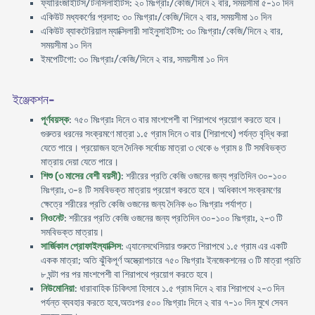
ফ্যারিংজাইটিস/টনসিলাইটিস: ২০ মিঃগ্রাঃ/কেজি/দিনে ২ বার, সময়সীমা ৫-১০ দিন
একিউট মধ্যকর্ণের প্রদাহ: ৩০ মিঃগ্রাঃ/কেজি/দিনে ২ বার, সময়সীমা ১০ দিন
একিউট ব্যাকটেরিয়াল ম্যাক্সিলারী সাইনুসাইটিস: ৩০ মিঃগ্রাঃ/কেজি/দিনে ২ বার,
সময়সীমা ১০ দিন
ইমপেটিগো: ৩০ মিঃগ্রাঃ/কেজি/দিনে ২ বার, সময়সীমা ১০ দিন
ইঞ্জেকশন-
পূর্ণবয়স্ক
: ৭৫০ মিঃগ্রাঃ দিনে ৩ বার মাংশপেশী বা শিরাপথে প্রয়োগ করতে হবে।
গুরুতর ধরনের সংক্রমণে মাত্রা ১.৫ গ্রাম দিনে ৩ বার (শিরাপথে) পর্যন্ত বৃদ্ধি করা
যেতে পারে। প্রয়োজন হলে দৈনিক সর্বোচ্চ মাত্রা ৩ থেকে ৬ গ্রাম ৪ টি সমবিভক্ত
মাত্রায় দেয়া যেতে পারে।
শিশু (৩ মাসের বেশী বয়সী)
: শরীরের প্রতি কেজি ওজনের জন্য প্রতিদিন ৩০-১০০
মিঃগ্রাঃ, ৩-৪ টি সমবিভক্ত মাত্রায় প্রয়োগ করতে হবে। অধিকাংশ সংক্রমণের
ক্ষেত্রে শরীরের প্রতি কেজি ওজনের জন্য দৈনিক ৬০ মিঃগ্রাঃ পর্যাপ্ত।
নিওনেট
: শরীরের প্রতি কেজি ওজনের জন্য প্রতিদিন ৩০-১০০ মিঃগ্রাঃ, ২-৩ টি
সমবিভক্ত মাত্রায়।
সার্জিকাল প্রোফাইল্যাক্সিস
: এ্যানেসথেসিয়ার শুরুতে শিরাপথে ১.৫ গ্রাম এর একটি
একক মাত্রা; অতি ঝুঁকিপূর্ণ অস্ত্রোপচারে ৭৫০ মিঃগ্রাঃ ইনজেকশনের ৩ টি মাত্রা প্রতি
৮ ঘন্টা পর পর মাংশপেশী বা শিরাপথে প্রয়োগ করতে হবে।
নিউমোনিয়া
: ধারাবাহিক চিকিৎসা হিসাবে ১.৫ গ্রাম দিনে ২ বার শিরাপথে ২-৩ দিন
পর্যন্ত ব্যবহার করতে হবে,অতঃপর ৫০০ মিঃগ্রাঃ দিনে ২ বার ৭-১০ দিন মুখে সেবন