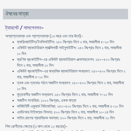
ঔষধের মাত্রা
ট্যাবলেট / সাসপেনসন-
অপ্রাপ্তবয়স্ক এবং প্রাপ্তবয়স্ক (১৩ বছর এবং তার ঊর্ধে)-
ফ্যারিংজাইটিস/টনসিলাইটিস: ২৫০ মিঃগ্রাঃ দিনে ২ বার, সময়সীমা ৫-১০ দিন
একিউট ব্যাকটেরিয়াল ম্যাক্সিলারী সাইনুসাইটিস: ২৫০ মিঃগ্রাঃ দিনে ২ বার, সময়সীমা
১০ দিন
ক্রণিক ব্রংকাইটিস-এর একিউট ব্যাকটেরিয়াল এক্সাসারবেশন: ২৫০-৫০০ মিঃগ্রাঃ
দিনে ২ বার, সময়সীমা ১০ দিন
একিউট ব্রংকাইটিস-এর মাধ্যমিক ব্যাকটেরিয়াল সংক্রমণ: ২৫০-৫০০ মিঃগ্রাঃ দিনে ২
বার, সময়সীমা ৫-১০ দিন
ত্বক এবং ত্বকের গঠনে অজটিল সংক্রমণ: ২৫০-৫০০ মিঃগ্রাঃ দিনে ২ বার, সময়সীমা
১০ দিন
মূত্রনালীর অজটিল সংক্রমণ: ২৫০ মিঃগ্রাঃ দিনে ২ বার, সময়সীমা ৭-১০ দিন
অজটিল গনোরিয়া: ১০০০ মিঃগ্রাঃ, একক মাত্রা
কমিউনিটি একুয়ার্ড নিউমোনিয়া: ২৫০-৫০০ মিঃগ্রাঃ দিনে ২ বার, সময়সীমা ৫-১০ দিন
এমডিআর টাইফয়েড ফিভার: ৫০০ মিঃগ্রাঃ দিনে ২ বার, সময়সীমা ১০-১৪ দিন
লাইম রোগের প্রারম্ভিক অবস্থা: ৫০০ মিঃগ্রাঃ দিনে ২ বার, সময়সীমা ২০ দিন
শিশু রোগীদের ক্ষেত্রে (৩ মাস থেকে ১২ বছরের)-