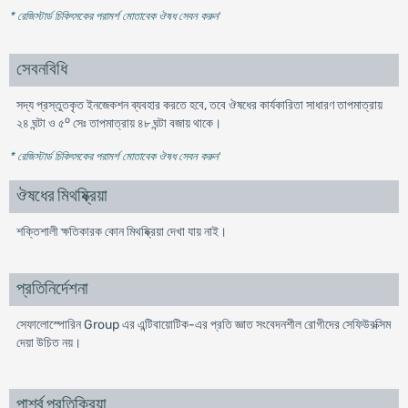
* রেজিস্টার্ড চিকিৎসকের পরামর্শ মোতাবেক ঔষধ সেবন করুন
'
সেবনবিধি
সদ্য প্রস্তুতকৃত ইনজেকশন ব্যবহার করতে হবে, তবে ঔষধের কার্যকারিতা সাধারণ তাপমাত্রায়
o
২৪ ঘন্টা ও ৫
সেঃ তাপমাত্রায় ৪৮ ঘন্টা বজায় থাকে।
* রেজিস্টার্ড চিকিৎসকের পরামর্শ মোতাবেক ঔষধ সেবন করুন
'
ঔষধের মিথষ্ক্রিয়া
শক্তিশালী ক্ষতিকারক কোন মিথষ্ক্রিয়া দেখা যায় নাই।
প্রতিনির্দেশনা
সেফালোস্পোরিন Group এর এন্টিবায়োটিক-এর প্রতি জ্ঞাত সংবেদনশীল রোগীদের সেফিউরক্সিম
দেয়া উচিত নয়।
পার্শ্ব প্রতিক্রিয়া