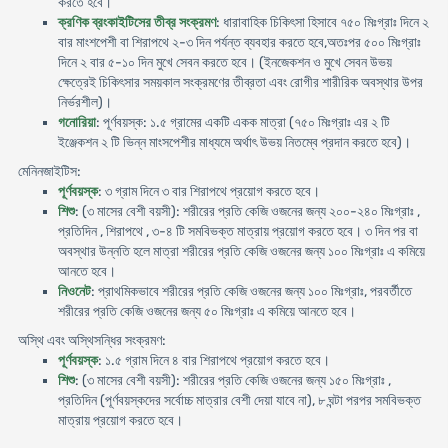
করতে হবে।
ক্রণিক ব্রংকাইটিসের তীব্র সংক্রমণ
: ধারাবাহিক চিকিৎসা হিসাবে ৭৫০ মিঃগ্রাঃ দিনে ২
বার মাংশপেশী বা শিরাপথে ২-৩ দিন পর্যন্ত ব্যবহার করতে হবে,অতঃপর ৫০০ মিঃগ্রাঃ
দিনে ২ বার ৫-১০ দিন মুখে সেবন করতে হবে। (ইনজেকশন ও মুখে সেবন উভয়
ক্ষেত্রেই চিকিৎসার সময়কাল সংক্রমণের তীব্রতা এবং রোগীর শারীরিক অবস্থার উপর
নির্ভরশীল)।
গনোরিয়া
: পূর্ণবয়স্ক: ১.৫ গ্রামের একটি একক মাত্রা (৭৫০ মিঃগ্রাঃ এর ২ টি
ইঞ্জেকশন ২ টি ভিন্ন মাংসপেশীর মাধ্যমে অর্থাৎ উভয় নিতম্বে প্রদান করতে হবে)।
মেনিনজাইটিস:
পূর্ণবয়স্ক
: ৩ গ্রাম দিনে ৩ বার শিরাপথে প্রয়োগ করতে হবে।
শিশু
: (৩ মাসের বেশী বয়সী): শরীরের প্রতি কেজি ওজনের জন্য ২০০-২৪০ মিঃগ্রাঃ ,
প্রতিদিন , শিরাপথে , ৩-৪ টি সমবিভক্ত মাত্রায় প্রয়োগ করতে হবে। ৩ দিন পর বা
অবস্থার উন্নতি হলে মাত্রা শরীরের প্রতি কেজি ওজনের জন্য ১০০ মিঃগ্রাঃ এ কমিয়ে
আনতে হবে।
নিওনেট
: প্রাথমিকভাবে শরীরের প্রতি কেজি ওজনের জন্য ১০০ মিঃগ্রাঃ, পরবর্তীতে
শরীরের প্রতি কেজি ওজনের জন্য ৫০ মিঃগ্রাঃ এ কমিয়ে আনতে হবে।
অস্থি এবং অস্থিসন্ধির সংক্রমণ:
পূর্ণবয়স্ক
: ১.৫ গ্রাম দিনে ৪ বার শিরাপথে প্রয়োগ করতে হবে।
শিশু
: (৩ মাসের বেশী বয়সী): শরীরের প্রতি কেজি ওজনের জন্য ১৫০ মিঃগ্রাঃ ,
প্রতিদিন (পূর্ণবয়স্কদের সর্বোচ্চ মাত্রার বেশী দেয়া যাবে না), ৮ ঘন্টা পরপর সমবিভক্ত
মাত্রায় প্রয়োগ করতে হবে।