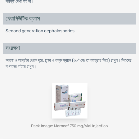
সমস্যা দেখা যায় না।
থেরাপিউটিক ক্লাস
Second generation cephalosporins
সংরক্ষণ
আলো ও আর্দ্রতা থেকে দূরে, ঠান্ডা ও শুষ্ক স্থানে (৩০° সেঃ তাপমাত্রার নিচে) রাখুন। শিশুদের
নাগালের বাইরে রাখুন।
Pack Image: Merocef 750 mg/vial Injection