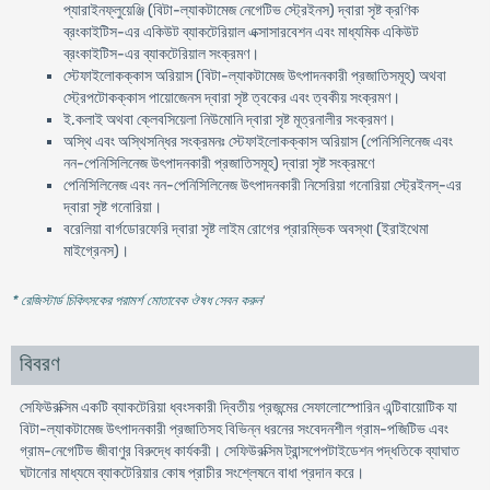
প্যারাইনফ্লুয়েঞ্জি (বিটা-ল্যাকটামেজ নেগেটিভ স্ট্রেইনস) দ্বারা সৃষ্ট ক্রণিক
ব্রংকাইটিস-এর একিউট ব্যাকটেরিয়াল এক্সাসারবেশন এবং মাধ্যমিক একিউট
ব্রংকাইটিস-এর ব্যাকটেরিয়াল সংক্রমণ।
স্টেফাইলোকক্কাস অরিয়াস (বিটা-ল্যাকটামেজ উৎপাদনকারী প্রজাতিসমূহ) অথবা
স্ট্রেপটোকক্কাস পায়োজেনস দ্বারা সৃষ্ট ত্বকের এবং ত্বকীয় সংক্রমণ।
ই.কলাই অথবা ক্লেবসিয়েলা নিউমোনি দ্বারা সৃষ্ট মূত্রনালীর সংক্রমণ।
অস্থি এবং অস্থিসন্ধির সংক্রমনঃ স্টেফাইলোকক্কাস অরিয়াস (পেনিসিলিনেজ এবং
নন-পেনিসিলিনেজ উৎপাদনকারী প্রজাতিসমূহ) দ্বারা সৃষ্ট সংক্রমণে
পেনিসিলিনেজ এবং নন-পেনিসিলিনেজ উৎপাদনকারী নিসেরিয়া গনোরিয়া স্ট্রেইনস্-এর
দ্বারা সৃষ্ট গনোরিয়া।
বরেলিয়া বার্গডোরফেরি দ্বারা সৃষ্ট লাইম রোগের প্রারম্ভিক অবস্থা (ইরাইথেমা
মাইগ্রেনস)।
* রেজিস্টার্ড চিকিৎসকের পরামর্শ মোতাবেক ঔষধ সেবন করুন
'
বিবরণ
সেফিউরক্সিম একটি ব্যাকটেরিয়া ধ্বংসকারী দ্বিতীয় প্রজন্মের সেফালোস্পোরিন এন্টিবায়োটিক যা
বিটা-ল্যাকটামেজ উৎপাদনকারী প্রজাতিসহ বিভিন্ন ধরনের সংবেদনশীল গ্রাম-পজিটিভ এবং
গ্রাম-নেগেটিভ জীবাণুর বিরুদ্ধে কার্যকরী। সেফিউরক্সিম ট্রান্সপেপটাইডেশন পদ্ধতিকে ব্যাঘাত
ঘটানোর মাধ্যমে ব্যাকটেরিয়ার কোষ প্রাচীর সংশ্লেষনে বাধা প্রদান করে।