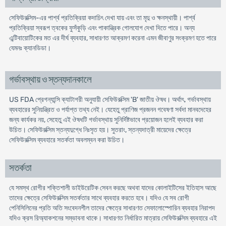
সেফিউরক্সিম-এর পার্শ্ব প্রতিক্রিয়া কদাচিৎ দেখা যায় এবং তা মৃদু ও ক্ষনস্থায়ী। পার্শ্ব
প্রতিক্রিয়া স্বরূপ ত্বকের ফুসঁকুড়ি এবং পাকান্ত্রিক গোলযোগ দেখা দিতে পারে। অন্য
এন্টিবায়োটিকের মত এর দীর্ঘ ব্যবহার, সাধারণত আক্রমণ করেনা এমন জীবাণুর সংক্রমণ হতে পারে
যেমনঃ ক্যানডিডা।
গর্ভাবস্থায় ও স্তন্যদানকালে
US FDA প্রেগন্যান্সি ক্যাটাগরী অনুযায়ী সেফিউরক্সিম 'B' জাতীয় ঔষধ। অর্থাৎ, গর্ভাবস্থায়
ব্যবহারের সুনিয়ন্ত্রিত ও পর্যাপ্ত তথ্য নেই। যেহেতু প্রাণিজ প্রজনন গবেষণা সর্বদা মানবদেহের
জন্য কার্যকর নয়, সেহেতু এই ঔষধটি গর্ভাবস্থায় সুনির্দিষ্টভাবে প্রয়োজন হলেই ব্যবহার করা
উচিত। সেফিউরক্সিম স্তন্যদুগ্ধে নিঃসৃত হয়। সুতরাং, স্তন্যদাত্রী মায়েদের ক্ষেত্রে
সেফিউরক্সিম ব্যবহারে সতর্কতা অবলম্বন করা উচিত।
সতর্কতা
যে সমস্থ রোগীর শক্তিশালী ডাইউরেটিক সেবন করছে অথবা যাদের কোলাইটিসের ইতিহাস আছে
তাদের ক্ষেত্রে সেফিউরক্সিম সতর্কতার সাথে ব্যবহার করতে হবে। যদিও যে সব রোগী
পেনিসিলিনের প্রতি অতি সংবেদনশীল তাদের ক্ষেত্রে সাধারণত সেফালোস্পোরিন ব্যবহার নিরাপদ
যদিও ক্রস রিঅ্যাকশনের সম্ভাবনা থাকে। সাধারণত নির্ধারিত মাত্রায় সেফিউরক্সিম ব্যবহারে এই