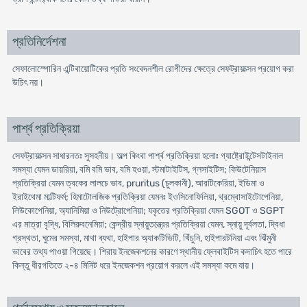
প্রতিনির্দেশনা
সেফালোস্পোরিন এন্টিবায়োটিকের প্রতি সংবেদনশীল রোগীদের ক্ষেত্রে সেফট্রায়াক্সন প্রয়োগ করা
উচিৎ নয়।
পার্শ্ব প্রতিক্রিয়া
সেফট্রায়াক্সন সাধারনতঃ সুসহনীয়। অল্প কিংবা পার্শ্ব প্রতিক্রিয়া হলোঃ গ্যাষ্ট্রোইন্টেসটাইনাল
সমস্যা যেমন ডায়রিয়া, বমি বমি ভাব, বমি হওয়া, স্টমাটাইটিস, গ্লসাইটিস; কিউটেনিয়াস
প্রতিক্রিয়া যেমন ত্বকের লালচে ভাব, pruritus (চুলকানী), আরটিকেরিয়া, ইডিমা ও
ইরাইথেমা মাল্টিফর্ম; হিমাটোলজিক প্রতিক্রিয়া যেমনঃ ইওসিনোফিলিয়া, থ্রম্বোসাইটোপেনিয়া,
লিউকোপেনিয়া, অ্যানিমিয়া ও নিউট্রোপেনিয়া; যকৃতের প্রতিক্রিয়া যেমন SGOT ও SGPT
এর মাত্রা বৃদ্ধি, বিলিরুবনেমিয়া; কেন্দ্রীয় স্নায়ুতন্ত্রের প্রতিক্রিয়া যেমন, স্নায়ু দূর্বলতা, দ্বিধা
গ্রস্থতা, ঘুমের সমস্যা, মাথা ব্যথা, হাইপার অ্যাকটিভিটি, খিঁচুনি, হাইপারটনিয়া এবং ঝিঁমুনী
ভাবের তথ্য পাওয়া গিয়েছে। শিরায় ইনজেকশনের কারণে স্থানীয় ফ্লেবাইটিস কদাচিৎ হতে পারে
কিন্তু ধীরগতিতে ২-৪ মিনিট ধরে ইনজেকশন প্রয়োগ করলে এই সমস্যা কমে যায়।