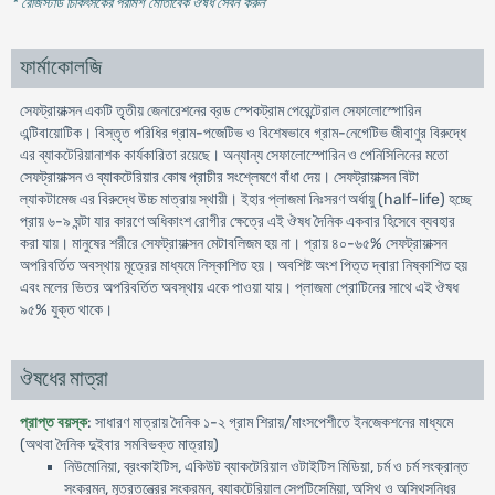
* রেজিস্টার্ড চিকিৎসকের পরামর্শ মোতাবেক ঔষধ সেবন করুন
'
ফার্মাকোলজি
সেফট্রায়াক্সন একটি তৃৃতীয় জেনারেশনের ব্রড স্পেকট্রাম পেরেন্টেরাল সেফালোস্পোরিন
এন্টিবায়োটিক। বিস্তৃত পরিধির গ্রাম-পজেটিভ ও বিশেষভাবে গ্রাম-নেগেটিভ জীবাণুর বিরুদ্ধে
এর ব্যাকটেরিয়ানাশক কার্যকারিতা রয়েছে। অন্যান্য সেফালোস্পোরিন ও পেনিসিলিনের মতো
সেফট্রায়াক্সন ও ব্যাকটেরিয়ার কোষ প্রাচীর সংশ্লেষণে বাঁধা দেয়। সেফট্রায়াক্সন বিটা
ল্যাকটামেজ এর বিরুদ্ধে উচ্চ মাত্রায় স্থায়ী। ইহার প্লাজমা নিঃসরণ অর্ধায়ু (half-life) হচ্ছে
প্রায় ৬-৯ ঘন্টা যার কারণে অধিকাংশ রোগীর ক্ষেত্রে এই ঔষধ দৈনিক একবার হিসেবে ব্যবহার
করা যায়। মানুষের শরীরে সেফট্রায়াক্সন মেটাবলিজম হয় না। প্রায় ৪০-৬৫% সেফট্রায়াক্সন
অপরিবর্তিত অবস্থায় মূত্রের মাধ্যমে নিস্কাশিত হয়। অবশিষ্ট অংশ পিত্ত দ্বারা নিষ্কাশিত হয়
এবং মলের ভিতর অপরিবর্তিত অবস্থায় একে পাওয়া যায়। প্লাজমা প্রোটিনের সাথে এই ঔষধ
৯৫% যুক্ত থাকে।
ঔষধের মাত্রা
প্রাপ্ত বয়স্ক
: সাধারণ মাত্রায় দৈনিক ১-২ গ্রাম শিরায়/মাংসপেশীতে ইনজেকশনের মাধ্যমে
(অথবা দৈনিক দুইবার সমবিভক্ত মাত্রায়)
নিউমোনিয়া, ব্রংকাইটিস, একিউট ব্যাকটেরিয়াল ওটাইটিস মিডিয়া, চর্ম ও চর্ম সংক্রান্ত
সংক্রমন, মূত্রতন্ত্রের সংক্রমন, ব্যাকটেরিয়াল সেপটিসেমিয়া, অস্থি ও অস্থিসন্ধির