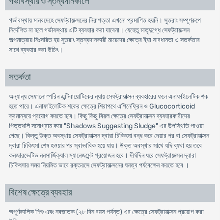
গর্ভাবস্থায় ও স্তন্যদানকালে
গর্ভাবস্থায় মানবদেহে সেফট্রায়াক্সনের নিরাপত্তা এখনো প্রমাণিত হয়নি। সুতরাং সম্পূণরুপে
নির্দেশিত না হলে গর্ভাবস্থায় এটি ব্যবহার করা যাবেনা। যেহেতু মাতৃদুগ্ধে সেফট্রায়াক্সন
অল্পমাত্রায় নিঃসরিত হয় সুতরাং স্তন্যদানকারী মায়েদের ক্ষেত্রে ইহা সাবধানতা ও সতর্কতার
সাথে ব্যবহার করা উচিৎ।
সতর্কতা
অন্যান্য সেফালোস্পরিন এন্টিবায়োটিকের ন্যায় সেফট্রায়াক্সন ব্যবহারের ফলে এনাফাইলেটিক শক
হতে পারে। এনাফাইলেটিক শকের ক্ষেত্রে শিরাপথে এপিনেফ্রিন ও Glucocorticoid
ক্রমান্বয়ে প্রয়োগ করতে হবে। কিছু কিছু বিরল ক্ষেত্রে সেফট্রায়াক্সন ব্যবহারকারীদের
পিত্তথলি সনোগ্রাম করে "Shadows Suggesting Sludge" এর উপস্থিতি পাওয়া
গেছে। কিন্তু উক্ত অবস্থায় সেফট্রায়াক্সন দ্বারা চিকিৎসা বন্ধ করে দেয়ার পর বা সেফট্রায়াক্সন
দ্বারা চিকিৎসা শেষ হওয়ার পর স্বাভাবিক হয়ে যায়। উক্ত অবস্থার সাথে যদি ব্যথা হয় তবে
কনজারভেটিভ ননসার্জিক্যাল ম্যানেজমেন্ট প্রয়োজন হবে। দীর্ঘদিন ধরে সেফট্রায়াক্সন দ্বারা
চিকিৎসার সময় নিয়মিত ভাবে রক্তরসে সেফট্রায়াক্সনের ঘনত্ব পর্যবেক্ষেন করতে হবে ।
বিশেষ ক্ষেত্রে ব্যবহার
অপূর্ণকালিক শিশু এবং নবজাতক (২৮ দিন বয়স পর্যন্ত) এর ক্ষেত্রে সেফট্রায়াক্সন প্রয়োগ করা