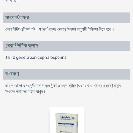
উচিৎ নয়।
মাত্রাধিক্যতা
কোন নির্দিষ্ট এন্টিডট নাই। মাত্রাধিক্যের ক্ষেত্রে উপসর্গ অনুযায়ী চিকিৎসা দিতে হবে ।
থেরাপিউটিক ক্লাস
Third generation cephalosporins
সংরক্ষণ
ভায়াল আলো ও আর্দ্রতা থেকে দূরে ঠান্ডা ও শুষ্ক স্থানে (৩০° সেঃ তাপমাত্রার নিচে) রাখুন।
শিশুদের নাগালের বাইরে রাখুন।