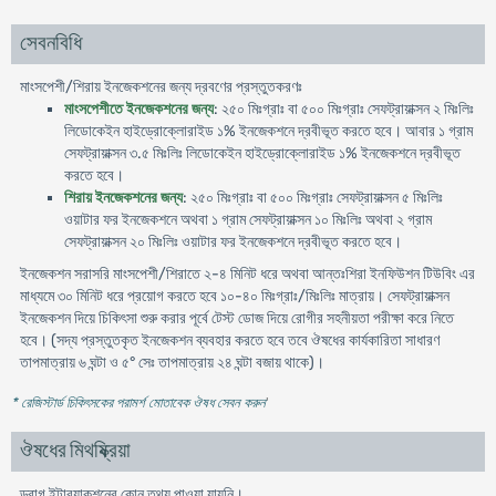
সেবনবিধি
মাংসপেশী/শিরায় ইনজেকশনের জন্য দ্রবণের প্রস্তুতকরণঃ
মাংসপেশীতে ইনজেকশনের জন্য
: ২৫০ মিঃগ্রাঃ বা ৫০০ মিঃগ্রাঃ সেফট্রায়াক্সন ২ মিঃলিঃ
লিডোকেইন হাইড্রোক্লোরাইড ১% ইনজেকশনে দ্রবীভূত করতে হবে। আবার ১ গ্রাম
সেফট্রায়াক্সন ৩.৫ মিঃলিঃ লিডোকেইন হাইড্রোক্লোরাইড ১% ইনজেকশনে দ্রবীভূত
করতে হবে।
শিরায় ইনজেকশনের জন্য
: ২৫০ মিঃগ্রাঃ বা ৫০০ মিঃগ্রাঃ সেফট্রায়াক্সন ৫ মিঃলিঃ
ওয়াটার ফর ইনজেকশনে অথবা ১ গ্রাম সেফট্রায়াক্সন ১০ মিঃলিঃ অথবা ২ গ্রাম
সেফট্রায়াক্সন ২০ মিঃলিঃ ওয়াটার ফর ইনজেকশনে দ্রবীভূত করতে হবে।
ইনজেকশন সরাসরি মাংসপেশী/শিরাতে ২-৪ মিনিট ধরে অথবা আন্তঃশিরা ইনফিউশন টিউবিং এর
মাধ্যমে ৩০ মিনিট ধরে প্রয়োগ করতে হবে ১০-৪০ মিঃগ্রাঃ/মিঃলিঃ মাত্রায়। সেফট্রায়াক্সন
ইনজেকশন দিয়ে চিকিৎসা শুরু করার পূর্বে টেস্ট ডোজ দিয়ে রোগীর সহনীয়তা পরীক্ষা করে নিতে
হবে। (সদ্য প্রস্তুতকৃত ইনজেকশন ব্যবহার করতে হবে তবে ঔষধের কার্যকারিতা সাধারণ
তাপমাত্রায় ৬ ঘন্টা ও ৫° সেঃ তাপমাত্রায় ২৪ ঘন্টা বজায় থাকে)।
* রেজিস্টার্ড চিকিৎসকের পরামর্শ মোতাবেক ঔষধ সেবন করুন
'
ঔষধের মিথষ্ক্রিয়া
ড্রাগ ইন্টার‌্যাকশনের কোন তথ্য পাওয়া যায়নি।