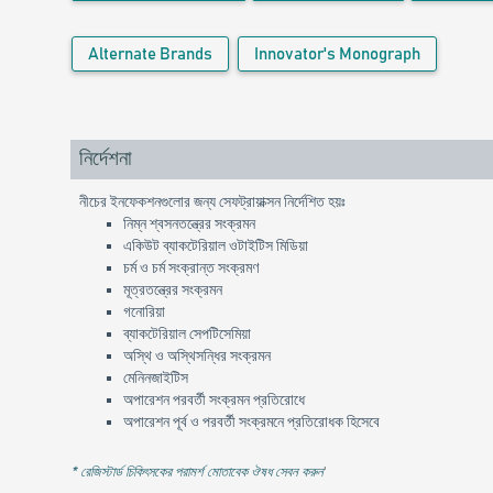
Alternate Brands
Innovator's Monograph
নির্দেশনা
নীচের ইনফেকশনগুলোর জন্য সেফট্রায়াক্সন নির্দেশিত হয়ঃ
নিম্ন শ্বসনতন্ত্রের সংক্রমন
একিউট ব্যাকটেরিয়াল ওটাইটিস মিডিয়া
চর্ম ও চর্ম সংক্রান্ত সংক্রমণ
মূত্রতন্ত্রের সংক্রমন
গনোরিয়া
ব্যাকটেরিয়াল সেপটিসেমিয়া
অস্থি ও অস্থিসন্ধির সংক্রমন
মেনিনজাইটিস
অপারেশন পরবর্তী সংক্রমন প্রতিরোধে
অপারেশন পূর্ব ও পরবর্তী সংক্রমনে প্রতিরোধক হিসেবে
* রেজিস্টার্ড চিকিৎসকের পরামর্শ মোতাবেক ঔষধ সেবন করুন
'