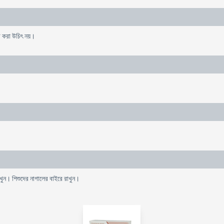
োগ করা উচিৎ নয়।
াখুন। শিশুদের নাগালের বাইরে রাখুন।