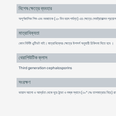
বিশেষ ক্ষেত্রে ব্যবহার
অপূর্ণকালিক শিশু এবং নবজাতক (২৮ দিন বয়স পর্যন্ত) এর ক্ষেত্রে সেফট্রায়াক্সন প্রয়
মাত্রাধিক্যতা
কোন নির্দিষ্ট এন্টিডট নাই। মাত্রাধিক্যের ক্ষেত্রে উপসর্গ অনুযায়ী চিকিৎসা দিতে হবে ।
থেরাপিউটিক ক্লাস
Third generation cephalosporins
সংরক্ষণ
ভায়াল আলো ও আর্দ্রতা থেকে দূরে ঠান্ডা ও শুষ্ক স্থানে (৩০° সেঃ তাপমাত্রার নিচে) র