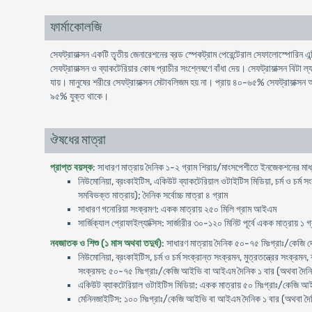
ফার্মাকোলজি
সেফট্রায়াক্সন একটি তৃৃতীয় জেনারেশনের ব্রড স্পেকট্রাম পেরেন্টেরাল সেফালোস্পোরিন
সেফট্রায়াক্সন ও ব্যাকটেরিয়ার কোষ প্রাচীর সংশ্লেষণে বাঁধা দেয়। সেফট্রায়াক্সন বিটা 
যায়। মানুষের শরীরে সেফট্রায়াক্সন মেটাবলিজম হয় না। প্রায় ৪০-৬৫% সেফট্রায়াক্সন 
৯৫% যুক্ত থাকে।
ঔষধের মাত্রা
প্রাপ্ত বয়স্ক
: সাধারণ মাত্রায় দৈনিক ১-২ গ্রাম শিরায়/মাংসপেশীতে ইনজেকশনের মাধ
নিউমোনিয়া, ব্রংকাইটিস, একিউট ব্যাকটেরিয়াল ওটাইটিস মিডিয়া, চর্ম ও চর্ম 
সমবিভক্ত মাত্রায়); দৈনিক সর্বোচ্চ মাত্রা ৪ গ্রাম
সাধারণ গনোরিয়া সংক্রমণ: একক মাত্রায় ২৫০ মিলি গ্রাম আইএম
সার্জিক্যাল প্রোফাইল্যাক্সিস: সার্জারীর ৩০-১২০ মিনিট পূর্বে একক মাত্রায় ১
নবজাতক ও শিশু (১ মাস অথবা তদুর্ধ)
: সাধারণ মাত্রায় দৈনিক ৫০-৭৫ মিঃগ্রাঃ/কেজি 
নিউমোনিয়া, ব্রংকাইটিস, চর্ম ও চর্ম সংক্রান্ত সংক্রমন, মুত্রতন্ত্রের সংক্রম
সংক্রমন: ৫০-৭৫ মিঃগ্রাঃ/কেজি আইভি বা আইএম দৈনিক ১ বার (অথবা দৈনিক দুই
একিউট ব্যাকটেরিয়াল ওটাইটিস মিডিয়া: একক মাত্রায় ৫০ মিঃগ্রাঃ/কেজি আইএম;
মেনিনজাইটিস: ১০০ মিঃগ্রাঃ/কেজি আইভি বা আইএম দৈনিক ১ বার (অথবা দৈনিক 