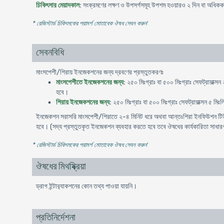
চিকিৎসার মেয়াদকাল
: সংক্রমণের লক্ষণ ও উপসর্গসমূহ উপশম হওয়ারও ২ দিন বা অধিক
* রেজিস্টার্ড চিকিৎসকের পরামর্শ মোতাবেক ঔষধ সেবন করুন
'
সেবনবিধি
মাংসপেশী/শিরায় ইনজেকশনের জন্য দ্রবণের প্রস্তুতকরণঃ
মাংসপেশীতে ইনজেকশনের জন্য
: ২৫০ মিঃগ্রাঃ বা ৫০০ মিঃগ্রাঃ সেফট্রায়
হবে।
শিরায় ইনজেকশনের জন্য
: ২৫০ মিঃগ্রাঃ বা ৫০০ মিঃগ্রাঃ সেফট্রায়াক্সন ৫ ম
ইনজেকশন সরাসরি মাংসপেশী/শিরাতে ২-৪ মিনিট ধরে অথবা আন্তঃশিরা ইনফিউশন টিউবিং এ
হবে। (সদ্য প্রস্তুতকৃত ইনজেকশন ব্যবহার করতে হবে তবে ঔষধের কার্যকারিতা সাধারণ 
* রেজিস্টার্ড চিকিৎসকের পরামর্শ মোতাবেক ঔষধ সেবন করুন
'
ঔষধের মিথষ্ক্রিয়া
ড্রাগ ইন্টার‌্যাকশনের কোন তথ্য পাওয়া যায়নি।
প্রতিনির্দেশনা