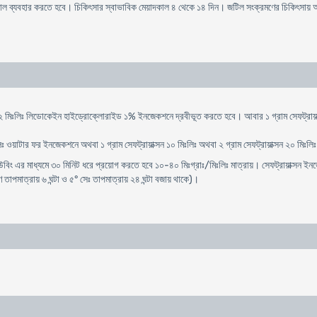
কাল ব্যবহার করতে হবে। চিকিৎসার স্বাভাবিক মেয়াদকাল ৪ থেকে ১৪ দিন। জটিল সংক্রমণের চিকিৎসায়
াক্সন ২ মিঃলিঃ লিডোকেইন হাইড্রোক্লোরাইড ১% ইনজেকশনে দ্রবীভূত করতে হবে। আবার ১ গ্রাম সেফট্
িঃলিঃ ওয়াটার ফর ইনজেকশনে অথবা ১ গ্রাম সেফট্রায়াক্সন ১০ মিঃলিঃ অথবা ২ গ্রাম সেফট্রায়াক্সন ২০ ম
র মাধ্যমে ৩০ মিনিট ধরে প্রয়োগ করতে হবে ১০-৪০ মিঃগ্রাঃ/মিঃলিঃ মাত্রায়। সেফট্রায়াক্সন ইনজেকশন
তাপমাত্রায় ৬ ঘন্টা ও ৫° সেঃ তাপমাত্রায় ২৪ ঘন্টা বজায় থাকে)।