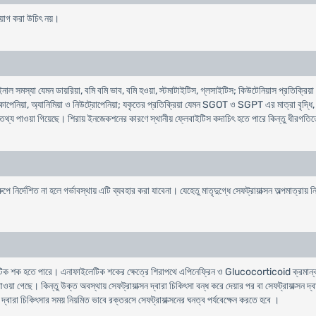
্রয়োগ করা উচিৎ নয়।
্টেসটাইনাল সমস্যা যেমন ডায়রিয়া, বমি বমি ভাব, বমি হওয়া, স্টমাটাইটিস, গ্লসাইটিস; কিউটেনিয়াস প্রতি
নিয়া, অ্যানিমিয়া ও নিউট্রোপেনিয়া; যকৃতের প্রতিক্রিয়া যেমন SGOT ও SGPT এর মাত্রা বৃদ্ধি, বিলিরুবনেম
ী ভাবের তথ্য পাওয়া গিয়েছে। শিরায় ইনজেকশনের কারণে স্থানীয় ফ্লেবাইটিস কদাচিৎ হতে পারে কিন্তু ধী
পে নির্দেশিত না হলে গর্ভাবস্থায় এটি ব্যবহার করা যাবেনা। যেহেতু মাতৃদুগ্ধে সেফট্রায়াক্সন অল্পমাত্রায়
লেটিক শক হতে পারে। এনাফাইলেটিক শকের ক্ষেত্রে শিরাপথে এপিনেফ্রিন ও Glucocorticoid ক্রমান্বয়ে 
কিন্তু উক্ত অবস্থায় সেফট্রায়াক্সন দ্বারা চিকিৎসা বন্ধ করে দেয়ার পর বা সেফট্রায়াক্সন দ্বার
ন দ্বারা চিকিৎসার সময় নিয়মিত ভাবে রক্তরসে সেফট্রায়াক্সনের ঘনত্ব পর্যবেক্ষেন করতে হবে ।