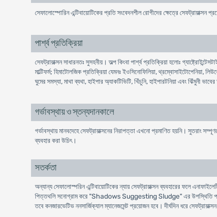
সেফালোস্পোরিন এন্টিবায়োটিকের প্রতি সংবেদনশীল রোগীদের ক্ষেত্রে সেফট্রায়াক্সন প
পার্শ্ব প্রতিক্রিয়া
সেফট্রায়াক্সন সাধারনতঃ সুসহনীয়। অল্প কিংবা পার্শ্ব প্রতিক্রিয়া হলোঃ গ্যাষ্ট্রোইন
মাল্টিফর্ম; হিমাটোলজিক প্রতিক্রিয়া যেমনঃ ইওসিনোফিলিয়া, থ্রম্বোসাইটোপেনিয়া, লিউকোপে
ঘুমের সমস্যা, মাথা ব্যথা, হাইপার অ্যাকটিভিটি, খিঁচুনি, হাইপারটনিয়া এবং ঝিঁমুন
গর্ভাবস্থায় ও স্তন্যদানকালে
গর্ভাবস্থায় মানবদেহে সেফট্রায়াক্সনের নিরাপত্তা এখনো প্রমাণিত হয়নি। সুতরাং সম্পূণরু
ব্যবহার করা উচিৎ।
সতর্কতা
অন্যান্য সেফালোস্পরিন এন্টিবায়োটিকের ন্যায় সেফট্রায়াক্সন ব্যবহারের ফলে এনাফাই
পিত্তথলি সনোগ্রাম করে "Shadows Suggesting Sludge" এর উপস্থিতি পাওয়া গেছে। 
তবে কনজারভেটিভ ননসার্জিক্যাল ম্যানেজমেন্ট প্রয়োজন হবে। দীর্ঘদিন ধরে সেফট্রায়াক্স