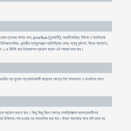
ক্রিয়া যেমন ত্বকের লালচে ভাব, pruritus (চুলকানী), আরটিকেরিয়া, ইডিমা ও ইরাইথেমা
িয়া; কেন্দ্রীয় স্নায়ুতন্ত্রের প্রতিক্রিয়া যেমন, স্নায়ু দূর্বলতা, দ্বিধা গ্রস্থতা,
রগতিতে ২-৪ মিনিট ধরে ইনজেকশন প্রয়োগ করলে এই সমস্যা কমে যায়।
 নিঃসরিত হয় সুতরাং স্তন্যদানকারী মায়েদের ক্ষেত্রে ইহা সাবধানতা ও সতর্কতার সাথে
প্রয়োগ করতে হবে। কিছু কিছু বিরল ক্ষেত্রে সেফট্রায়াক্সন ব্যবহারকারীদের
া চিকিৎসা শেষ হওয়ার পর স্বাভাবিক হয়ে যায়। উক্ত অবস্থার সাথে যদি ব্যথা হয়