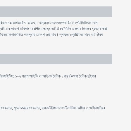
কটেরিয়ানাশক কার্যকারিতা রয়েছে। অন্যান্য সেফালোস্পোরিন ও পেনিসিলিনের মতো
৬-৯ ঘন্টা যার কারণে অধিকাংশ রোগীর ক্ষেত্রে এই ঔষধ দৈনিক একবার হিসেবে ব্যবহার করা
লের ভিতর অপরিবর্তিত অবস্থায় একে পাওয়া যায়। প্লাজমা প্রোটিনের সাথে এই ঔষধ
ন, মেনিনজাইটিস: ১-২ গ্রাম আইভি বা আইএম দৈনিক ১ বার (অথবা দৈনিক দুইবার
্ত সংক্রমন, মুত্রতন্ত্রের সংক্রমন, ব্যাকটেরিয়াল সেপটিসেমিয়া, অস্থি ও অস্থিসন্ধির