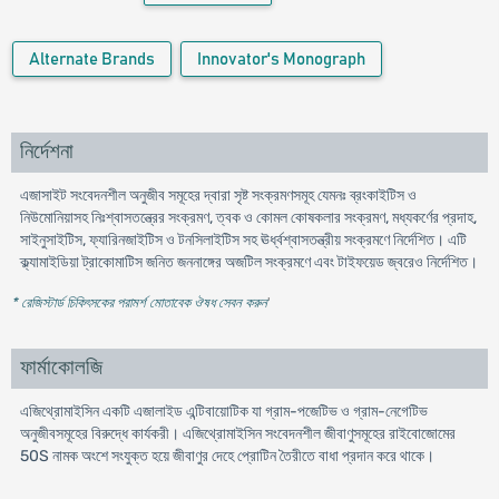
Alternate Brands
Innovator's Monograph
নির্দেশনা
এজাসাইট সংবেদনশীল অনুজীব সমূহের দ্বারা সৃষ্ট সংক্রমণসমূহ যেমনঃ ব্রংকাইটিস ও
নিউমোনিয়াসহ নিঃশ্বাসতন্ত্রের সংক্রমণ, ত্বক ও কোমল কোষকলার সংক্রমণ, মধ্যকর্ণের প্রদাহ,
সাইনুসাইটিস, ফ্যারিনজাইটিস ও টনসিলাইটিস সহ ঊর্ধ্বশ্বাসতন্ত্রীয় সংক্রমণে নির্দেশিত। এটি
ক্ল্যামাইডিয়া ট্রাকোমাটিস জনিত জননাঙ্গের অজটিল সংক্রমণে এবং টাইফয়েড জ্বরেও নির্দেশিত।
* রেজিস্টার্ড চিকিৎসকের পরামর্শ মোতাবেক ঔষধ সেবন করুন
'
ফার্মাকোলজি
এজিথ্রোমাইসিন একটি এজালাইড এন্টিবায়োটিক যা গ্রাম-পজেটিভ ও গ্রাম-নেগেটিভ
অনুজীবসমূহের বিরুদ্ধে কার্যকরী। এজিথ্রোমাইসিন সংবেদনশীল জীবাণুসমূহের রাইবোজোমের
50S নামক অংশে সংযুক্ত হয়ে জীবাণুর দেহে প্রোটিন তৈরীতে বাধা প্রদান করে থাকে।