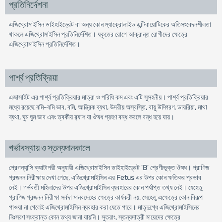
প্রতিনির্দেশনা
এজিথ্রোমাইসিন ডাইহাইড্রেট বা অন্য কোন ম্যাক্রোলাইড এন্টিবায়োটিকের অতিসংবেদনশীলতা
থাকলে এজিথ্রোমাইসিন প্রতিনির্দেশিত। যকৃতের রোগে আক্রান্ত রোগীদের ক্ষেত্রে
এজিথ্রোমাইসিন প্রতিনির্দেশিত।
পার্শ্ব প্রতিক্রিয়া
এজাসাইট এর পার্শ্ব প্রতিক্রিয়ার মাত্রা ও পরিধি কম এবং এটি সুসহনীয়। পার্শ্ব প্রতিক্রিয়ার
মধ্যে রয়েছে বমি-বমি ভাব, বমি, আন্ত্রিক ব্যথা, উদরীয় অস্বস্তি, বায়ু উদ্গিরণ, ডায়রিয়া, মাথা
ব্যথা, ঘুম ঘুম ভাব এবং ত্বকীয় র‌্যাশ যা ঔষধ গ্রহণ বন্ধ করলে বন্ধ হয়ে যায়।
গর্ভাবস্থায় ও স্তন্যদানকালে
প্রেগন্যান্সি ক্যাটাগরী অনুযায়ী এজিথ্রোমাইসিন ডাইহাইড্রেট 'B' শ্রেণীভূক্ত ঔষধ। প্রাণিজ
প্রজনন নিরীক্ষায় দেখা গেছে, এজিথ্রোমাইসিন এর Fetus এর উপর কোন ক্ষতিকর প্রভাব
নেই। গর্ভবতী মহিলাদের উপর এজিথ্রোমাইসিন ব্যবহারের কোন পর্যাপ্ত তথ্য নেই। যেহেতু
প্রাণিজ প্রজনন নিরীক্ষা সর্বদা মানবদেহের ক্ষেত্রে কার্যকরী নয়, সেহেতু এক্ষেত্রে কোন বিকল্প
পাওয়া না গেলেই এজিথ্রোমাইসিন ব্যবহার করা যেতে পারে। মাতৃদুগ্ধে এজিথ্রোমাইসিনের
নিঃসরণ সংক্রান্ত কোন তথ্য জানা যায়নি। সুতরাং, স্তন্যদাত্রী মায়েদের ক্ষেত্রে