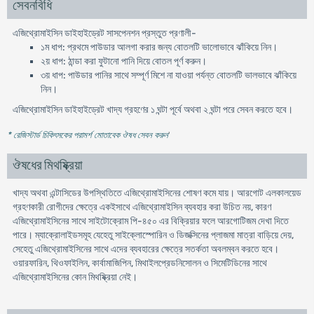
সেবনবিধি
এজিথ্রোমাইসিন ডাইহাইড্রেট সাসপেনশন প্রস্তুত প্রণালী-
১ম ধাপ: প্রথমে পাউডার আলগা করার জন্য বোতলটি ভালোভাবে ঝাঁকিয়ে নিন।
২য় ধাপ: ঠান্ডা করা ফুটানো পানি দিয়ে বোতল পূর্ণ করুন।
৩য় ধাপ: পাউডার পানির সাথে সম্পূর্ণ মিশে না যাওয়া পর্যন্ত বোতলটি ভালভাবে ঝাঁকিয়ে
নিন।
এজিথ্রোমাইসিন ডাইহাইড্রেট খাদ্য গ্রহণের ১ ঘন্টা পূর্বে অথবা ২ ঘন্টা পরে সেবন করতে হবে।
* রেজিস্টার্ড চিকিৎসকের পরামর্শ মোতাবেক ঔষধ সেবন করুন
'
ঔষধের মিথষ্ক্রিয়া
খাদ্য অথবা এন্টাসিডের উপস্থিতিতে এজিথ্রোমাইসিনের শোষণ কমে যায়। আরগোট এলকালয়েড
গ্রহণকারী রোগীদের ক্ষেত্রে একইসাথে এজিথ্রোমাইসিন ব্যবহার করা উচিত নয়, কারণ
এজিথ্রোমাইসিনের সাথে সাইটোক্রোম পি-৪৫০ এর বিক্রিয়ার ফলে আরগোটিজম দেখা দিতে
পারে। ম্যাক্রোলাইডসমূহ যেহেতু সাইক্লোস্পোরিন ও ডিজক্সিনের প্লাজমা মাত্রা বাড়িয়ে দেয়,
সেহেতু এজিথ্রোমাইসিনের সাথে এদের ব্যবহারের ক্ষেত্রে সতর্কতা অবলম্বন করতে হবে।
ওয়ারফারিন, থিওফাইলিন, কার্বামাজিপিন, মিথাইলপ্রেডনিসোলন ও সিমেটিডিনের সাথে
এজিথ্রোমাইসিনের কোন মিথষ্ক্রিয়া নেই।