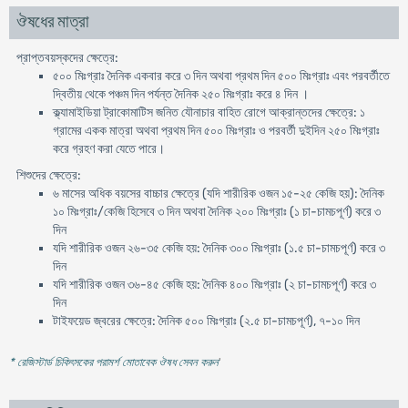
ঔষধের মাত্রা
প্রাপ্তবয়স্কদের ক্ষেত্রে:
৫০০ মিঃগ্রাঃ দৈনিক একবার করে ৩ দিন অথবা প্রথম দিন ৫০০ মিঃগ্রাঃ এবং পরবর্তীতে
দ্বিতীয় থেকে পঞ্চম দিন পর্যন্ত দৈনিক ২৫০ মিঃগ্রাঃ করে ৪ দিন ।
ক্ল্যামাইডিয়া ট্রাকোমাটিস জনিত যৌনাচার বাহিত রোগে আক্রান্তদের ক্ষেত্রে: ১
গ্রামের একক মাত্রা অথবা প্রথম দিন ৫০০ মিঃগ্রাঃ ও পরবর্তী দুইদিন ২৫০ মিঃগ্রাঃ
করে গ্রহণ করা যেতে পারে।
শিশুদের ক্ষেত্রে:
৬ মাসের অধিক বয়সের বাচ্চার ক্ষেত্রে (যদি শারীরিক ওজন ১৫-২৫ কেজি হয়): দৈনিক
১০ মিঃগ্রাঃ/কেজি হিসেবে ৩ দিন অথবা দৈনিক ২০০ মিঃগ্রাঃ (১ চা-চামচপূর্ণ) করে ৩
দিন
যদি শারীরিক ওজন ২৬-৩৫ কেজি হয়: দৈনিক ৩০০ মিঃগ্রাঃ (১.৫ চা-চামচপূর্ণ) করে ৩
দিন
যদি শারীরিক ওজন ৩৬-৪৫ কেজি হয়: দৈনিক ৪০০ মিঃগ্রাঃ (২ চা-চামচপূর্ণ) করে ৩
দিন
টাইফয়েড জ্বরের ক্ষেত্রে: দৈনিক ৫০০ মিঃগ্রাঃ (২.৫ চা-চামচপূর্ণ), ৭-১০ দিন
* রেজিস্টার্ড চিকিৎসকের পরামর্শ মোতাবেক ঔষধ সেবন করুন
'