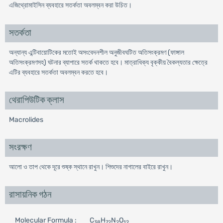
এজিথ্রোমাইসিন ব্যবহারে সতর্কতা অবলম্বন করা উচিত।
সতর্কতা
অন্যান্য এন্টিবায়োটিকের মতোই অসংবেদনশীল অনুজীবঘটিত অতিসংক্রমণ (ফাঙ্গাল
অতিসংক্রমণসহ) ঘটনার ব্যাপারে সতর্ক থাকতে হবে। মাত্রাধিক্য বৃক্কীয় বৈকল্যতার ক্ষেত্রে
এটির ব্যবহারে সতর্কতা অবলম্বন করতে হবে।
থেরাপিউটিক ক্লাস
Macrolides
সংরক্ষণ
আলো ও তাপ থেকে দূরে শুষ্ক স্থানে রাখুন। শিশুদের নাগালের বাইরে রাখুন।
রাসায়নিক গঠন
Molecular Formula :
C
H
N
O
38
72
2
12