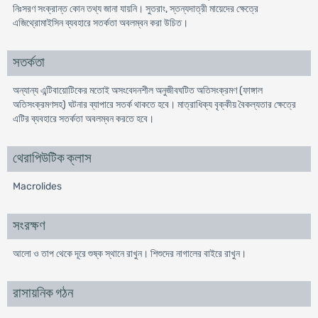
নিঃসরণ সংক্রান্ত কোন তথ্য জানা যায়নি। সুতরাং, স্তন্যদাত্রী মায়েদের ক্ষেত্রে
এজিথ্রোমাইসিন ব্যবহারে সতর্কতা অবলম্বন করা উচিত।
সতর্কতা
অন্যান্য এন্টিবায়োটিকের মতোই অসংবেদনশীল অনুজীবঘটিত অতিসংক্রমণ (ফাঙ্গাল
অতিসংক্রমণসহ) ঘটনার ব্যাপারে সতর্ক থাকতে হবে। মাত্রাধিক্য বৃক্কীয় বৈকল্যতার ক্ষেত্রে
এটির ব্যবহারে সতর্কতা অবলম্বন করতে হবে।
থেরাপিউটিক ক্লাস
Macrolides
সংরক্ষণ
আলো ও তাপ থেকে দূরে শুষ্ক স্থানে রাখুন। শিশুদের নাগালের বাইরে রাখুন।
রাসায়নিক গঠন