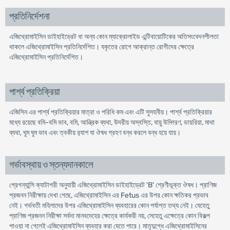
প্রতিনির্দেশনা
এজিথ্রোমাইসিন ডাইহাইড্রেট বা অন্য কোন ম্যাক্রোলাইড এন্টিবায়োটিকের অতিসংবেদনশীলতা
থাকলে এজিথ্রোমাইসিন প্রতিনির্দেশিত। যকৃতের রোগে আক্রান্ত রোগীদের ক্ষেত্রে
এজিথ্রোমাইসিন প্রতিনির্দেশিত।
পার্শ্ব প্রতিক্রিয়া
এজিসিন এর পার্শ্ব প্রতিক্রিয়ার মাত্রা ও পরিধি কম এবং এটি সুসহনীয়। পার্শ্ব প্রতিক্রিয়ার
মধ্যে রয়েছে বমি-বমি ভাব, বমি, আন্ত্রিক ব্যথা, উদরীয় অস্বস্তি, বায়ু উদ্গিরণ, ডায়রিয়া, মাথা
ব্যথা, ঘুম ঘুম ভাব এবং ত্বকীয় র‌্যাশ যা ঔষধ গ্রহণ বন্ধ করলে বন্ধ হয়ে যায়।
গর্ভাবস্থায় ও স্তন্যদানকালে
প্রেগন্যান্সি ক্যাটাগরী অনুযায়ী এজিথ্রোমাইসিন ডাইহাইড্রেট 'B' শ্রেণীভূক্ত ঔষধ। প্রাণিজ
প্রজনন নিরীক্ষায় দেখা গেছে, এজিথ্রোমাইসিন এর Fetus এর উপর কোন ক্ষতিকর প্রভাব
নেই। গর্ভবতী মহিলাদের উপর এজিথ্রোমাইসিন ব্যবহারের কোন পর্যাপ্ত তথ্য নেই। যেহেতু
প্রাণিজ প্রজনন নিরীক্ষা সর্বদা মানবদেহের ক্ষেত্রে কার্যকরী নয়, সেহেতু এক্ষেত্রে কোন বিকল্প
পাওয়া না গেলেই এজিথ্রোমাইসিন ব্যবহার করা যেতে পারে। মাতৃদুগ্ধে এজিথ্রোমাইসিনের