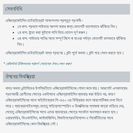
সেবনবিধি
এজিথ্রোমাইসিন ডাইহাইড্রেট সাসপেনশন প্রস্তুত প্রণালী-
১ম ধাপ: প্রথমে পাউডার আলগা করার জন্য বোতলটি ভালোভাবে ঝাঁকিয়ে নিন।
২য় ধাপ: ঠান্ডা করা ফুটানো পানি দিয়ে বোতল পূর্ণ করুন।
৩য় ধাপ: পাউডার পানির সাথে সম্পূর্ণ মিশে না যাওয়া পর্যন্ত বোতলটি ভালভাবে ঝাঁকিয়ে
নিন।
এজিথ্রোমাইসিন ডাইহাইড্রেট খাদ্য গ্রহণের ১ ঘন্টা পূর্বে অথবা ২ ঘন্টা পরে সেবন করতে হবে।
* রেজিস্টার্ড চিকিৎসকের পরামর্শ মোতাবেক ঔষধ সেবন করুন
'
ঔষধের মিথষ্ক্রিয়া
খাদ্য অথবা এন্টাসিডের উপস্থিতিতে এজিথ্রোমাইসিনের শোষণ কমে যায়। আরগোট এলকালয়েড
গ্রহণকারী রোগীদের ক্ষেত্রে একইসাথে এজিথ্রোমাইসিন ব্যবহার করা উচিত নয়, কারণ
এজিথ্রোমাইসিনের সাথে সাইটোক্রোম পি-৪৫০ এর বিক্রিয়ার ফলে আরগোটিজম দেখা দিতে
পারে। ম্যাক্রোলাইডসমূহ যেহেতু সাইক্লোস্পোরিন ও ডিজক্সিনের প্লাজমা মাত্রা বাড়িয়ে দেয়,
সেহেতু এজিথ্রোমাইসিনের সাথে এদের ব্যবহারের ক্ষেত্রে সতর্কতা অবলম্বন করতে হবে।
ওয়ারফারিন, থিওফাইলিন, কার্বামাজিপিন, মিথাইলপ্রেডনিসোলন ও সিমেটিডিনের সাথে
এজিথ্রোমাইসিনের কোন মিথষ্ক্রিয়া নেই।