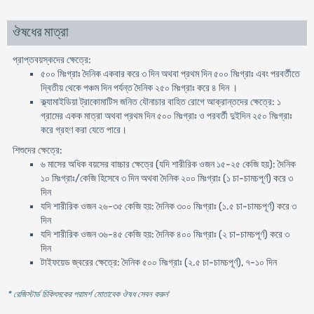
ঔষধের মাত্রা
প্রাপ্তবয়স্কদের ক্ষেত্রে:
৫০০ মিঃগ্রাঃ দৈনিক একবার করে ৩ দিন অথবা প্রথম দিন ৫০০ মিঃগ্রাঃ এবং পরবর্তীতে
দ্বিতীয় থেকে পঞ্চম দিন পর্যন্ত দৈনিক ২৫০ মিঃগ্রাঃ করে ৪ দিন ।
ক্ল্যামাইডিয়া ট্রাকোমাটিস জনিত যৌনাচার বাহিত রোগে আক্রান্তদের ক্ষেত্রে: ১
গ্রামের একক মাত্রা অথবা প্রথম দিন ৫০০ মিঃগ্রাঃ ও পরবর্তী দুইদিন ২৫০ মিঃগ্রাঃ
করে গ্রহণ করা যেতে পারে।
শিশুদের ক্ষেত্রে:
৬ মাসের অধিক বয়সের বাচ্চার ক্ষেত্রে (যদি শারীরিক ওজন ১৫-২৫ কেজি হয়): দৈনিক
১০ মিঃগ্রাঃ/কেজি হিসেবে ৩ দিন অথবা দৈনিক ২০০ মিঃগ্রাঃ (১ চা-চামচপূর্ণ) করে ৩
দিন
যদি শারীরিক ওজন ২৬-৩৫ কেজি হয়: দৈনিক ৩০০ মিঃগ্রাঃ (১.৫ চা-চামচপূর্ণ) করে ৩
দিন
যদি শারীরিক ওজন ৩৬-৪৫ কেজি হয়: দৈনিক ৪০০ মিঃগ্রাঃ (২ চা-চামচপূর্ণ) করে ৩
দিন
টাইফয়েড জ্বরের ক্ষেত্রে: দৈনিক ৫০০ মিঃগ্রাঃ (২.৫ চা-চামচপূর্ণ), ৭-১০ দিন
* রেজিস্টার্ড চিকিৎসকের পরামর্শ মোতাবেক ঔষধ সেবন করুন
'