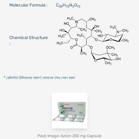
Molecular Formula :
C
H
N
O
38
72
2
12
Chemical Structure
:
* রেজিস্টার্ড চিকিৎসকের পরামর্শ মোতাবেক ঔষধ সেবন করুন
'
Pack Image: Azicin 250 mg Capsule