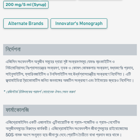
200 mg/5 ml
(Syrup)
Alternate Brands
Innovator's Monograph
নির্দেশনা
এজিসিন সংবেদনশীল অনুজীব সমূহের দ্বারা সৃষ্ট সংক্রমণসমূহ যেমনঃ ব্রংকাইটিস ও
নিউমোনিয়াসহ নিঃশ্বাসতন্ত্রের সংক্রমণ, ত্বক ও কোমল কোষকলার সংক্রমণ, মধ্যকর্ণের প্রদাহ,
সাইনুসাইটিস, ফ্যারিনজাইটিস ও টনসিলাইটিস সহ ঊর্ধ্বশ্বাসতন্ত্রীয় সংক্রমণে নির্দেশিত। এটি
ক্ল্যামাইডিয়া ট্রাকোমাটিস জনিত জননাঙ্গের অজটিল সংক্রমণে এবং টাইফয়েড জ্বরেও নির্দেশিত।
* রেজিস্টার্ড চিকিৎসকের পরামর্শ মোতাবেক ঔষধ সেবন করুন
'
ফার্মাকোলজি
এজিথ্রোমাইসিন একটি এজালাইড এন্টিবায়োটিক যা গ্রাম-পজেটিভ ও গ্রাম-নেগেটিভ
অনুজীবসমূহের বিরুদ্ধে কার্যকরী। এজিথ্রোমাইসিন সংবেদনশীল জীবাণুসমূহের রাইবোজোমের
50S নামক অংশে সংযুক্ত হয়ে জীবাণুর দেহে প্রোটিন তৈরীতে বাধা প্রদান করে থাকে।