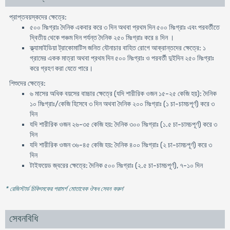
প্রাপ্তবয়স্কদের ক্ষেত্রে:
৫০০ মিঃগ্রাঃ দৈনিক একবার করে ৩ দিন অথবা প্রথম দিন ৫০০ মিঃগ্রাঃ এবং পরবর্তীতে
দ্বিতীয় থেকে পঞ্চম দিন পর্যন্ত দৈনিক ২৫০ মিঃগ্রাঃ করে ৪ দিন ।
ক্ল্যামাইডিয়া ট্রাকোমাটিস জনিত যৌনাচার বাহিত রোগে আক্রান্তদের ক্ষেত্রে: ১
গ্রামের একক মাত্রা অথবা প্রথম দিন ৫০০ মিঃগ্রাঃ ও পরবর্তী দুইদিন ২৫০ মিঃগ্রাঃ
করে গ্রহণ করা যেতে পারে।
শিশুদের ক্ষেত্রে:
৬ মাসের অধিক বয়সের বাচ্চার ক্ষেত্রে (যদি শারীরিক ওজন ১৫-২৫ কেজি হয়): দৈনিক
১০ মিঃগ্রাঃ/কেজি হিসেবে ৩ দিন অথবা দৈনিক ২০০ মিঃগ্রাঃ (১ চা-চামচপূর্ণ) করে ৩
দিন
যদি শারীরিক ওজন ২৬-৩৫ কেজি হয়: দৈনিক ৩০০ মিঃগ্রাঃ (১.৫ চা-চামচপূর্ণ) করে ৩
দিন
যদি শারীরিক ওজন ৩৬-৪৫ কেজি হয়: দৈনিক ৪০০ মিঃগ্রাঃ (২ চা-চামচপূর্ণ) করে ৩
দিন
টাইফয়েড জ্বরের ক্ষেত্রে: দৈনিক ৫০০ মিঃগ্রাঃ (২.৫ চা-চামচপূর্ণ), ৭-১০ দিন
* রেজিস্টার্ড চিকিৎসকের পরামর্শ মোতাবেক ঔষধ সেবন করুন
'
সেবনবিধি