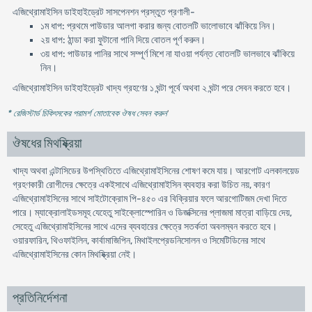
এজিথ্রোমাইসিন ডাইহাইড্রেট সাসপেনশন প্রস্তুত প্রণালী-
১ম ধাপ: প্রথমে পাউডার আলগা করার জন্য বোতলটি ভালোভাবে ঝাঁকিয়ে নিন।
২য় ধাপ: ঠান্ডা করা ফুটানো পানি দিয়ে বোতল পূর্ণ করুন।
৩য় ধাপ: পাউডার পানির সাথে সম্পূর্ণ মিশে না যাওয়া পর্যন্ত বোতলটি ভালভাবে ঝাঁকিয়ে
নিন।
এজিথ্রোমাইসিন ডাইহাইড্রেট খাদ্য গ্রহণের ১ ঘন্টা পূর্বে অথবা ২ ঘন্টা পরে সেবন করতে হবে।
* রেজিস্টার্ড চিকিৎসকের পরামর্শ মোতাবেক ঔষধ সেবন করুন
'
ঔষধের মিথষ্ক্রিয়া
খাদ্য অথবা এন্টাসিডের উপস্থিতিতে এজিথ্রোমাইসিনের শোষণ কমে যায়। আরগোট এলকালয়েড
গ্রহণকারী রোগীদের ক্ষেত্রে একইসাথে এজিথ্রোমাইসিন ব্যবহার করা উচিত নয়, কারণ
এজিথ্রোমাইসিনের সাথে সাইটোক্রোম পি-৪৫০ এর বিক্রিয়ার ফলে আরগোটিজম দেখা দিতে
পারে। ম্যাক্রোলাইডসমূহ যেহেতু সাইক্লোস্পোরিন ও ডিজক্সিনের প্লাজমা মাত্রা বাড়িয়ে দেয়,
সেহেতু এজিথ্রোমাইসিনের সাথে এদের ব্যবহারের ক্ষেত্রে সতর্কতা অবলম্বন করতে হবে।
ওয়ারফারিন, থিওফাইলিন, কার্বামাজিপিন, মিথাইলপ্রেডনিসোলন ও সিমেটিডিনের সাথে
এজিথ্রোমাইসিনের কোন মিথষ্ক্রিয়া নেই।
প্রতিনির্দেশনা