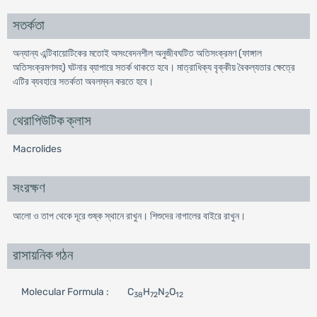
সতর্কতা
অন্যান্য এন্টিবায়োটিকের মতোই অসংবেদনশীল অনুজীবঘটিত অতিসংক্রমণ (ফাঙ্গাল
অতিসংক্রমণসহ) ঘটনার ব্যাপারে সতর্ক থাকতে হবে। মাত্রাধিক্য বৃক্কীয় বৈকল্যতার ক্ষেত্রে
এটির ব্যবহারে সতর্কতা অবলম্বন করতে হবে।
থেরাপিউটিক ক্লাস
Macrolides
সংরক্ষণ
আলো ও তাপ থেকে দূরে শুষ্ক স্থানে রাখুন। শিশুদের নাগালের বাইরে রাখুন।
রাসায়নিক গঠন
Molecular Formula :
C
H
N
O
38
72
2
12