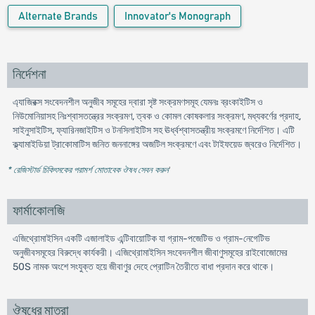
Alternate Brands
Innovator's Monograph
নির্দেশনা
এ্যাজিরক্স সংবেদনশীল অনুজীব সমূহের দ্বারা সৃষ্ট সংক্রমণসমূহ যেমনঃ ব্রংকাইটিস ও
নিউমোনিয়াসহ নিঃশ্বাসতন্ত্রের সংক্রমণ, ত্বক ও কোমল কোষকলার সংক্রমণ, মধ্যকর্ণের প্রদাহ,
সাইনুসাইটিস, ফ্যারিনজাইটিস ও টনসিলাইটিস সহ ঊর্ধ্বশ্বাসতন্ত্রীয় সংক্রমণে নির্দেশিত। এটি
ক্ল্যামাইডিয়া ট্রাকোমাটিস জনিত জননাঙ্গের অজটিল সংক্রমণে এবং টাইফয়েড জ্বরেও নির্দেশিত।
* রেজিস্টার্ড চিকিৎসকের পরামর্শ মোতাবেক ঔষধ সেবন করুন
'
ফার্মাকোলজি
এজিথ্রোমাইসিন একটি এজালাইড এন্টিবায়োটিক যা গ্রাম-পজেটিভ ও গ্রাম-নেগেটিভ
অনুজীবসমূহের বিরুদ্ধে কার্যকরী। এজিথ্রোমাইসিন সংবেদনশীল জীবাণুসমূহের রাইবোজোমের
50S নামক অংশে সংযুক্ত হয়ে জীবাণুর দেহে প্রোটিন তৈরীতে বাধা প্রদান করে থাকে।
ঔষধের মাত্রা