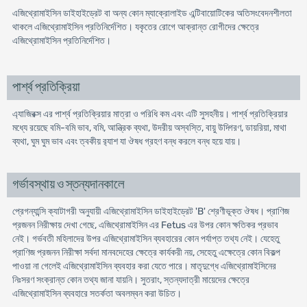
এজিথ্রোমাইসিন ডাইহাইড্রেট বা অন্য কোন ম্যাক্রোলাইড এন্টিবায়োটিকের অতিসংবেদনশীলতা
থাকলে এজিথ্রোমাইসিন প্রতিনির্দেশিত। যকৃতের রোগে আক্রান্ত রোগীদের ক্ষেত্রে
এজিথ্রোমাইসিন প্রতিনির্দেশিত।
পার্শ্ব প্রতিক্রিয়া
এ্যাজিরক্স এর পার্শ্ব প্রতিক্রিয়ার মাত্রা ও পরিধি কম এবং এটি সুসহনীয়। পার্শ্ব প্রতিক্রিয়ার
মধ্যে রয়েছে বমি-বমি ভাব, বমি, আন্ত্রিক ব্যথা, উদরীয় অস্বস্তি, বায়ু উদ্গিরণ, ডায়রিয়া, মাথা
ব্যথা, ঘুম ঘুম ভাব এবং ত্বকীয় র‌্যাশ যা ঔষধ গ্রহণ বন্ধ করলে বন্ধ হয়ে যায়।
গর্ভাবস্থায় ও স্তন্যদানকালে
প্রেগন্যান্সি ক্যাটাগরী অনুযায়ী এজিথ্রোমাইসিন ডাইহাইড্রেট 'B' শ্রেণীভূক্ত ঔষধ। প্রাণিজ
প্রজনন নিরীক্ষায় দেখা গেছে, এজিথ্রোমাইসিন এর Fetus এর উপর কোন ক্ষতিকর প্রভাব
নেই। গর্ভবতী মহিলাদের উপর এজিথ্রোমাইসিন ব্যবহারের কোন পর্যাপ্ত তথ্য নেই। যেহেতু
প্রাণিজ প্রজনন নিরীক্ষা সর্বদা মানবদেহের ক্ষেত্রে কার্যকরী নয়, সেহেতু এক্ষেত্রে কোন বিকল্প
পাওয়া না গেলেই এজিথ্রোমাইসিন ব্যবহার করা যেতে পারে। মাতৃদুগ্ধে এজিথ্রোমাইসিনের
নিঃসরণ সংক্রান্ত কোন তথ্য জানা যায়নি। সুতরাং, স্তন্যদাত্রী মায়েদের ক্ষেত্রে
এজিথ্রোমাইসিন ব্যবহারে সতর্কতা অবলম্বন করা উচিত।