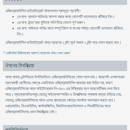
এজিথ্রোমাইসিন ডাইহাইড্রেট সাসপেনশন প্রস্তুত প্রণালী-
১ম ধাপ: প্রথমে পাউডার আলগা করার জন্য বোতলটি ভালোভাবে ঝাঁকিয়ে নিন।
২য় ধাপ: ঠান্ডা করা ফুটানো পানি দিয়ে বোতল পূর্ণ করুন।
৩য় ধাপ: পাউডার পানির সাথে সম্পূর্ণ মিশে না যাওয়া পর্যন্ত বোতলটি ভালভাবে ঝাঁকিয়ে
নিন।
এজিথ্রোমাইসিন ডাইহাইড্রেট খাদ্য গ্রহণের ১ ঘন্টা পূর্বে অথবা ২ ঘন্টা পরে সেবন করতে হবে।
* রেজিস্টার্ড চিকিৎসকের পরামর্শ মোতাবেক ঔষধ সেবন করুন
'
ঔষধের মিথষ্ক্রিয়া
খাদ্য অথবা এন্টাসিডের উপস্থিতিতে এজিথ্রোমাইসিনের শোষণ কমে যায়। আরগোট এলকালয়েড
গ্রহণকারী রোগীদের ক্ষেত্রে একইসাথে এজিথ্রোমাইসিন ব্যবহার করা উচিত নয়, কারণ
এজিথ্রোমাইসিনের সাথে সাইটোক্রোম পি-৪৫০ এর বিক্রিয়ার ফলে আরগোটিজম দেখা দিতে
পারে। ম্যাক্রোলাইডসমূহ যেহেতু সাইক্লোস্পোরিন ও ডিজক্সিনের প্লাজমা মাত্রা বাড়িয়ে দেয়,
সেহেতু এজিথ্রোমাইসিনের সাথে এদের ব্যবহারের ক্ষেত্রে সতর্কতা অবলম্বন করতে হবে।
ওয়ারফারিন, থিওফাইলিন, কার্বামাজিপিন, মিথাইলপ্রেডনিসোলন ও সিমেটিডিনের সাথে
এজিথ্রোমাইসিনের কোন মিথষ্ক্রিয়া নেই।