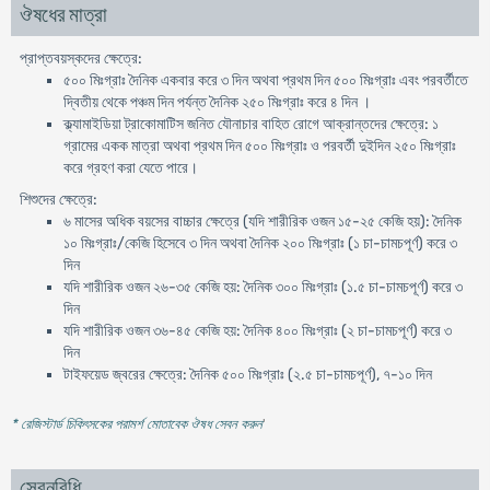
ঔষধের মাত্রা
প্রাপ্তবয়স্কদের ক্ষেত্রে:
৫০০ মিঃগ্রাঃ দৈনিক একবার করে ৩ দিন অথবা প্রথম দিন ৫০০ মিঃগ্রাঃ এবং পরবর্তীতে
দ্বিতীয় থেকে পঞ্চম দিন পর্যন্ত দৈনিক ২৫০ মিঃগ্রাঃ করে ৪ দিন ।
ক্ল্যামাইডিয়া ট্রাকোমাটিস জনিত যৌনাচার বাহিত রোগে আক্রান্তদের ক্ষেত্রে: ১
গ্রামের একক মাত্রা অথবা প্রথম দিন ৫০০ মিঃগ্রাঃ ও পরবর্তী দুইদিন ২৫০ মিঃগ্রাঃ
করে গ্রহণ করা যেতে পারে।
শিশুদের ক্ষেত্রে:
৬ মাসের অধিক বয়সের বাচ্চার ক্ষেত্রে (যদি শারীরিক ওজন ১৫-২৫ কেজি হয়): দৈনিক
১০ মিঃগ্রাঃ/কেজি হিসেবে ৩ দিন অথবা দৈনিক ২০০ মিঃগ্রাঃ (১ চা-চামচপূর্ণ) করে ৩
দিন
যদি শারীরিক ওজন ২৬-৩৫ কেজি হয়: দৈনিক ৩০০ মিঃগ্রাঃ (১.৫ চা-চামচপূর্ণ) করে ৩
দিন
যদি শারীরিক ওজন ৩৬-৪৫ কেজি হয়: দৈনিক ৪০০ মিঃগ্রাঃ (২ চা-চামচপূর্ণ) করে ৩
দিন
টাইফয়েড জ্বরের ক্ষেত্রে: দৈনিক ৫০০ মিঃগ্রাঃ (২.৫ চা-চামচপূর্ণ), ৭-১০ দিন
* রেজিস্টার্ড চিকিৎসকের পরামর্শ মোতাবেক ঔষধ সেবন করুন
'
সেবনবিধি