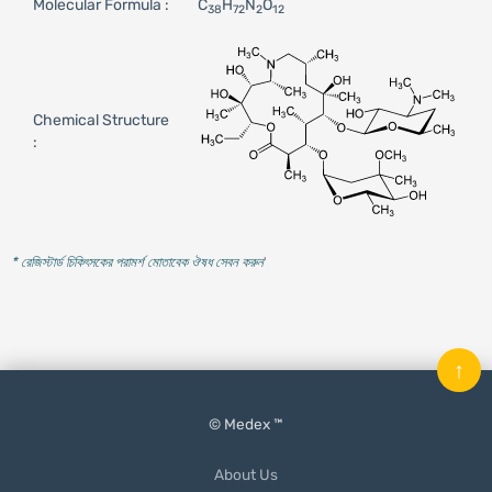
Molecular Formula :
C
H
N
O
38
72
2
12
Chemical Structure
:
* রেজিস্টার্ড চিকিৎসকের পরামর্শ মোতাবেক ঔষধ সেবন করুন
'
↑
© Medex ™
About Us