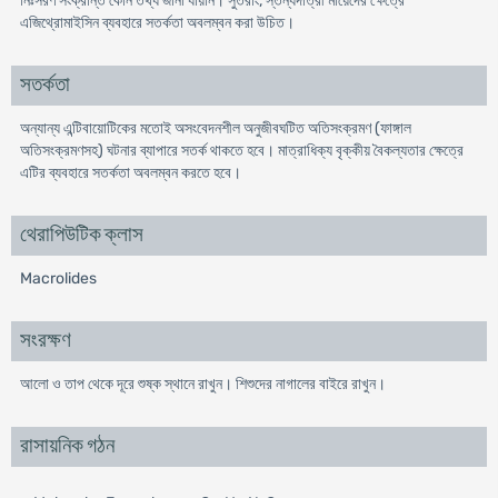
নিঃসরণ সংক্রান্ত কোন তথ্য জানা যায়নি। সুতরাং, স্তন্যদাত্রী মায়েদের ক্ষেত্রে
এজিথ্রোমাইসিন ব্যবহারে সতর্কতা অবলম্বন করা উচিত।
সতর্কতা
অন্যান্য এন্টিবায়োটিকের মতোই অসংবেদনশীল অনুজীবঘটিত অতিসংক্রমণ (ফাঙ্গাল
অতিসংক্রমণসহ) ঘটনার ব্যাপারে সতর্ক থাকতে হবে। মাত্রাধিক্য বৃক্কীয় বৈকল্যতার ক্ষেত্রে
এটির ব্যবহারে সতর্কতা অবলম্বন করতে হবে।
থেরাপিউটিক ক্লাস
Macrolides
সংরক্ষণ
আলো ও তাপ থেকে দূরে শুষ্ক স্থানে রাখুন। শিশুদের নাগালের বাইরে রাখুন।
রাসায়নিক গঠন