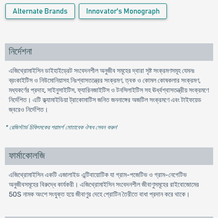
Alternate Brands
Innovator's Monograph
নির্দেশনা
এজিথ্রোমাইসিন ডাইহাইড্রেট সংবেদনশীল অনুজীব সমূহের দ্বারা সৃষ্ট সংক্রমণসমূহ যেমনঃ
ব্রংকাইটিস ও নিউমোনিয়াসহ নিঃশ্বাসতন্ত্রের সংক্রমণ, ত্বক ও কোমল কোষকলার সংক্রমণ,
মধ্যকর্ণের প্রদাহ, সাইনুসাইটিস, ফ্যারিনজাইটিস ও টনসিলাইটিস সহ ঊর্ধ্বশ্বাসতন্ত্রীয় সংক্রমণে
নির্দেশিত। এটি ক্ল্যামাইডিয়া ট্রাকোমাটিস জনিত জননাঙ্গের অজটিল সংক্রমণে এবং টাইফয়েড
জ্বরেও নির্দেশিত।
* রেজিস্টার্ড চিকিৎসকের পরামর্শ মোতাবেক ঔষধ সেবন করুন
'
ফার্মাকোলজি
এজিথ্রোমাইসিন একটি এজালাইড এন্টিবায়োটিক যা গ্রাম-পজেটিভ ও গ্রাম-নেগেটিভ
অনুজীবসমূহের বিরুদ্ধে কার্যকরী। এজিথ্রোমাইসিন সংবেদনশীল জীবাণুসমূহের রাইবোজোমের
50S নামক অংশে সংযুক্ত হয়ে জীবাণুর দেহে প্রোটিন তৈরীতে বাধা প্রদান করে থাকে।