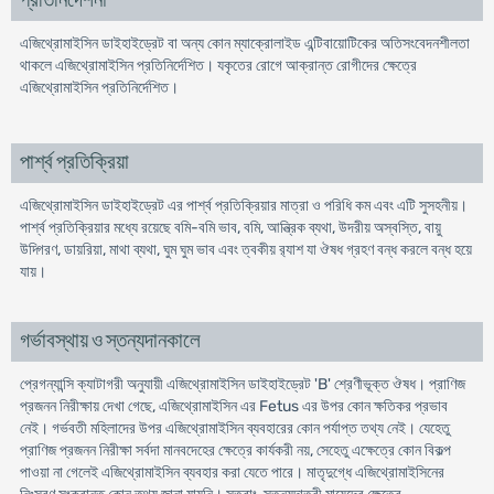
প্রতিনির্দেশনা
এজিথ্রোমাইসিন ডাইহাইড্রেট বা অন্য কোন ম্যাক্রোলাইড এন্টিবায়োটিকের অতিসংবেদনশীলতা
থাকলে এজিথ্রোমাইসিন প্রতিনির্দেশিত। যকৃতের রোগে আক্রান্ত রোগীদের ক্ষেত্রে
এজিথ্রোমাইসিন প্রতিনির্দেশিত।
পার্শ্ব প্রতিক্রিয়া
এজিথ্রোমাইসিন ডাইহাইড্রেট এর পার্শ্ব প্রতিক্রিয়ার মাত্রা ও পরিধি কম এবং এটি সুসহনীয়।
পার্শ্ব প্রতিক্রিয়ার মধ্যে রয়েছে বমি-বমি ভাব, বমি, আন্ত্রিক ব্যথা, উদরীয় অস্বস্তি, বায়ু
উদ্গিরণ, ডায়রিয়া, মাথা ব্যথা, ঘুম ঘুম ভাব এবং ত্বকীয় র‌্যাশ যা ঔষধ গ্রহণ বন্ধ করলে বন্ধ হয়ে
যায়।
গর্ভাবস্থায় ও স্তন্যদানকালে
প্রেগন্যান্সি ক্যাটাগরী অনুযায়ী এজিথ্রোমাইসিন ডাইহাইড্রেট 'B' শ্রেণীভূক্ত ঔষধ। প্রাণিজ
প্রজনন নিরীক্ষায় দেখা গেছে, এজিথ্রোমাইসিন এর Fetus এর উপর কোন ক্ষতিকর প্রভাব
নেই। গর্ভবতী মহিলাদের উপর এজিথ্রোমাইসিন ব্যবহারের কোন পর্যাপ্ত তথ্য নেই। যেহেতু
প্রাণিজ প্রজনন নিরীক্ষা সর্বদা মানবদেহের ক্ষেত্রে কার্যকরী নয়, সেহেতু এক্ষেত্রে কোন বিকল্প
পাওয়া না গেলেই এজিথ্রোমাইসিন ব্যবহার করা যেতে পারে। মাতৃদুগ্ধে এজিথ্রোমাইসিনের