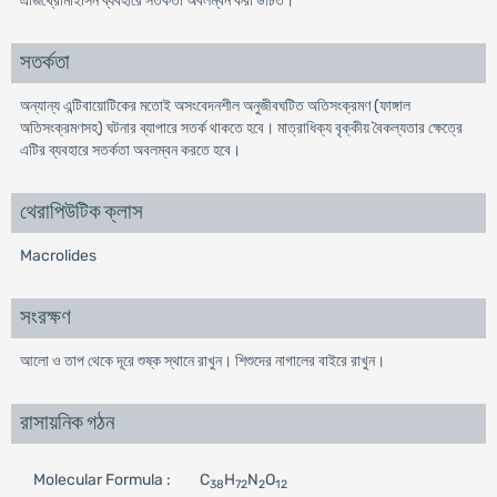
এজিথ্রোমাইসিন ব্যবহারে সতর্কতা অবলম্বন করা উচিত।
সতর্কতা
অন্যান্য এন্টিবায়োটিকের মতোই অসংবেদনশীল অনুজীবঘটিত অতিসংক্রমণ (ফাঙ্গাল
অতিসংক্রমণসহ) ঘটনার ব্যাপারে সতর্ক থাকতে হবে। মাত্রাধিক্য বৃক্কীয় বৈকল্যতার ক্ষেত্রে
এটির ব্যবহারে সতর্কতা অবলম্বন করতে হবে।
থেরাপিউটিক ক্লাস
Macrolides
সংরক্ষণ
আলো ও তাপ থেকে দূরে শুষ্ক স্থানে রাখুন। শিশুদের নাগালের বাইরে রাখুন।
রাসায়নিক গঠন
Molecular Formula :
C
H
N
O
38
72
2
12