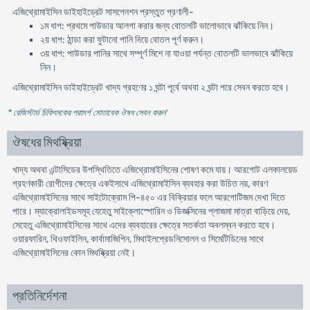
এজিথ্রোমাইসিন ডাইহাইড্রেট সাসপেনশন প্রস্তুত প্রণালী-
১ম ধাপ: প্রথমে পাউডার আলগা করার জন্য বোতলটি ভালোভাবে ঝাঁকিয়ে নিন।
২য় ধাপ: ঠান্ডা করা ফুটানো পানি দিয়ে বোতল পূর্ণ করুন।
৩য় ধাপ: পাউডার পানির সাথে সম্পূর্ণ মিশে না যাওয়া পর্যন্ত বোতলটি ভালভাবে ঝাঁকিয়ে
নিন।
এজিথ্রোমাইসিন ডাইহাইড্রেট খাদ্য গ্রহণের ১ ঘন্টা পূর্বে অথবা ২ ঘন্টা পরে সেবন করতে হবে।
* রেজিস্টার্ড চিকিৎসকের পরামর্শ মোতাবেক ঔষধ সেবন করুন
'
ঔষধের মিথষ্ক্রিয়া
খাদ্য অথবা এন্টাসিডের উপস্থিতিতে এজিথ্রোমাইসিনের শোষণ কমে যায়। আরগোট এলকালয়েড
গ্রহণকারী রোগীদের ক্ষেত্রে একইসাথে এজিথ্রোমাইসিন ব্যবহার করা উচিত নয়, কারণ
এজিথ্রোমাইসিনের সাথে সাইটোক্রোম পি-৪৫০ এর বিক্রিয়ার ফলে আরগোটিজম দেখা দিতে
পারে। ম্যাক্রোলাইডসমূহ যেহেতু সাইক্লোস্পোরিন ও ডিজক্সিনের প্লাজমা মাত্রা বাড়িয়ে দেয়,
সেহেতু এজিথ্রোমাইসিনের সাথে এদের ব্যবহারের ক্ষেত্রে সতর্কতা অবলম্বন করতে হবে।
ওয়ারফারিন, থিওফাইলিন, কার্বামাজিপিন, মিথাইলপ্রেডনিসোলন ও সিমেটিডিনের সাথে
এজিথ্রোমাইসিনের কোন মিথষ্ক্রিয়া নেই।
প্রতিনির্দেশনা