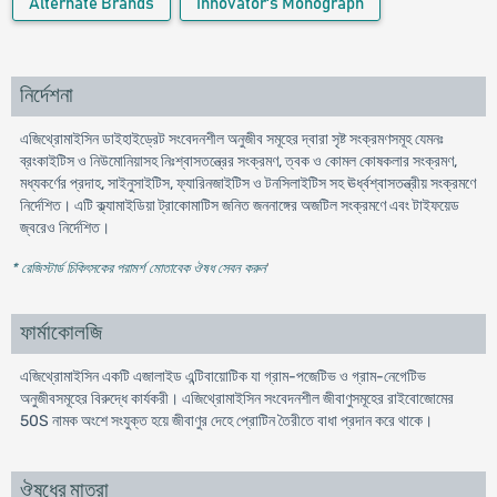
Alternate Brands
Innovator's Monograph
নির্দেশনা
এজিথ্রোমাইসিন ডাইহাইড্রেট সংবেদনশীল অনুজীব সমূহের দ্বারা সৃষ্ট সংক্রমণসমূহ যেমনঃ
ব্রংকাইটিস ও নিউমোনিয়াসহ নিঃশ্বাসতন্ত্রের সংক্রমণ, ত্বক ও কোমল কোষকলার সংক্রমণ,
মধ্যকর্ণের প্রদাহ, সাইনুসাইটিস, ফ্যারিনজাইটিস ও টনসিলাইটিস সহ ঊর্ধ্বশ্বাসতন্ত্রীয় সংক্রমণে
নির্দেশিত। এটি ক্ল্যামাইডিয়া ট্রাকোমাটিস জনিত জননাঙ্গের অজটিল সংক্রমণে এবং টাইফয়েড
জ্বরেও নির্দেশিত।
* রেজিস্টার্ড চিকিৎসকের পরামর্শ মোতাবেক ঔষধ সেবন করুন
'
ফার্মাকোলজি
এজিথ্রোমাইসিন একটি এজালাইড এন্টিবায়োটিক যা গ্রাম-পজেটিভ ও গ্রাম-নেগেটিভ
অনুজীবসমূহের বিরুদ্ধে কার্যকরী। এজিথ্রোমাইসিন সংবেদনশীল জীবাণুসমূহের রাইবোজোমের
50S নামক অংশে সংযুক্ত হয়ে জীবাণুর দেহে প্রোটিন তৈরীতে বাধা প্রদান করে থাকে।
ঔষধের মাত্রা