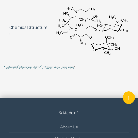
Chemical Structure
:
* রেজিস্টার্ড চিকিৎসকের পরামর্শ মোতাবেক ঔষধ সেবন করুন
'
↑
© Medex ™
About Us