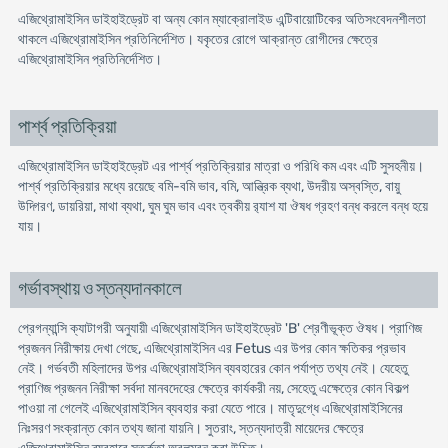
এজিথ্রোমাইসিন ডাইহাইড্রেট বা অন্য কোন ম্যাক্রোলাইড এন্টিবায়োটিকের অতিসংবেদনশীলতা
থাকলে এজিথ্রোমাইসিন প্রতিনির্দেশিত। যকৃতের রোগে আক্রান্ত রোগীদের ক্ষেত্রে
এজিথ্রোমাইসিন প্রতিনির্দেশিত।
পার্শ্ব প্রতিক্রিয়া
এজিথ্রোমাইসিন ডাইহাইড্রেট এর পার্শ্ব প্রতিক্রিয়ার মাত্রা ও পরিধি কম এবং এটি সুসহনীয়।
পার্শ্ব প্রতিক্রিয়ার মধ্যে রয়েছে বমি-বমি ভাব, বমি, আন্ত্রিক ব্যথা, উদরীয় অস্বস্তি, বায়ু
উদ্গিরণ, ডায়রিয়া, মাথা ব্যথা, ঘুম ঘুম ভাব এবং ত্বকীয় র‌্যাশ যা ঔষধ গ্রহণ বন্ধ করলে বন্ধ হয়ে
যায়।
গর্ভাবস্থায় ও স্তন্যদানকালে
প্রেগন্যান্সি ক্যাটাগরী অনুযায়ী এজিথ্রোমাইসিন ডাইহাইড্রেট 'B' শ্রেণীভূক্ত ঔষধ। প্রাণিজ
প্রজনন নিরীক্ষায় দেখা গেছে, এজিথ্রোমাইসিন এর Fetus এর উপর কোন ক্ষতিকর প্রভাব
নেই। গর্ভবতী মহিলাদের উপর এজিথ্রোমাইসিন ব্যবহারের কোন পর্যাপ্ত তথ্য নেই। যেহেতু
প্রাণিজ প্রজনন নিরীক্ষা সর্বদা মানবদেহের ক্ষেত্রে কার্যকরী নয়, সেহেতু এক্ষেত্রে কোন বিকল্প
পাওয়া না গেলেই এজিথ্রোমাইসিন ব্যবহার করা যেতে পারে। মাতৃদুগ্ধে এজিথ্রোমাইসিনের
নিঃসরণ সংক্রান্ত কোন তথ্য জানা যায়নি। সুতরাং, স্তন্যদাত্রী মায়েদের ক্ষেত্রে