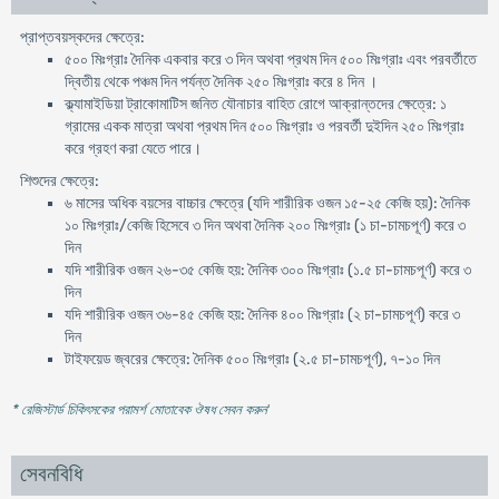
প্রাপ্তবয়স্কদের ক্ষেত্রে:
৫০০ মিঃগ্রাঃ দৈনিক একবার করে ৩ দিন অথবা প্রথম দিন ৫০০ মিঃগ্রাঃ এবং পরবর্তীতে
দ্বিতীয় থেকে পঞ্চম দিন পর্যন্ত দৈনিক ২৫০ মিঃগ্রাঃ করে ৪ দিন ।
ক্ল্যামাইডিয়া ট্রাকোমাটিস জনিত যৌনাচার বাহিত রোগে আক্রান্তদের ক্ষেত্রে: ১
গ্রামের একক মাত্রা অথবা প্রথম দিন ৫০০ মিঃগ্রাঃ ও পরবর্তী দুইদিন ২৫০ মিঃগ্রাঃ
করে গ্রহণ করা যেতে পারে।
শিশুদের ক্ষেত্রে:
৬ মাসের অধিক বয়সের বাচ্চার ক্ষেত্রে (যদি শারীরিক ওজন ১৫-২৫ কেজি হয়): দৈনিক
১০ মিঃগ্রাঃ/কেজি হিসেবে ৩ দিন অথবা দৈনিক ২০০ মিঃগ্রাঃ (১ চা-চামচপূর্ণ) করে ৩
দিন
যদি শারীরিক ওজন ২৬-৩৫ কেজি হয়: দৈনিক ৩০০ মিঃগ্রাঃ (১.৫ চা-চামচপূর্ণ) করে ৩
দিন
যদি শারীরিক ওজন ৩৬-৪৫ কেজি হয়: দৈনিক ৪০০ মিঃগ্রাঃ (২ চা-চামচপূর্ণ) করে ৩
দিন
টাইফয়েড জ্বরের ক্ষেত্রে: দৈনিক ৫০০ মিঃগ্রাঃ (২.৫ চা-চামচপূর্ণ), ৭-১০ দিন
* রেজিস্টার্ড চিকিৎসকের পরামর্শ মোতাবেক ঔষধ সেবন করুন
'
সেবনবিধি