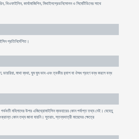
রিন, থিওফাইলিন, কার্বামাজিপিন, মিথাইলপ্রেডনিসোলন ও সিমেটিডিনের সাথে
সিন প্রতিনির্দেশিত।
, ডায়রিয়া, মাথা ব্যথা, ঘুম ঘুম ভাব এবং ত্বকীয় র‌্যাশ যা ঔষধ গ্রহণ বন্ধ করলে বন্ধ
 গর্ভবতী মহিলাদের উপর এজিথ্রোমাইসিন ব্যবহারের কোন পর্যাপ্ত তথ্য নেই। যেহেতু
ংক্রান্ত কোন তথ্য জানা যায়নি। সুতরাং, স্তন্যদাত্রী মায়েদের ক্ষেত্রে