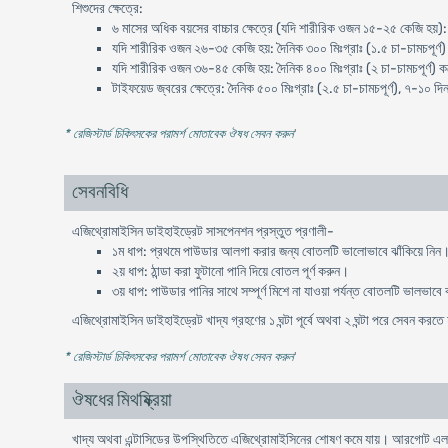
শিশুদের ক্ষেত্রে:
৬ মাসের অধিক বয়সের বাচ্চার ক্ষেত্রে (যদি শারীরিক ওজন ১৫-২৫ কেজি হয়): 
যদি শারীরিক ওজন ২৬-৩৫ কেজি হয়: দৈনিক ৩০০ মিঃগ্রাঃ (১.৫ চা-চামচপূর্ণ)
যদি শারীরিক ওজন ৩৬-৪৫ কেজি হয়: দৈনিক ৪০০ মিঃগ্রাঃ (২ চা-চামচপূর্ণ) ক
টাইফয়েড জ্বরের ক্ষেত্রে: দৈনিক ৫০০ মিঃগ্রাঃ (২.৫ চা-চামচপূর্ণ), ৭-১০ দি
* রেজিস্টার্ড চিকিৎসকের পরামর্শ মোতাবেক ঔষধ সেবন করুন
'
সেবনবিধি
এজিথ্রোমাইসিন ডাইহাইড্রেট সাসপেনশন প্রস্তুত প্রণালী-
১ম ধাপ: প্রথমে পাউডার আলগা করার জন্য বোতলটি ভালোভাবে ঝাঁকিয়ে নিন
২য় ধাপ: ঠান্ডা করা ফুটানো পানি দিয়ে বোতল পূর্ণ করুন।
৩য় ধাপ: পাউডার পানির সাথে সম্পূর্ণ মিশে না যাওয়া পর্যন্ত বোতলটি ভালভাবে 
এজিথ্রোমাইসিন ডাইহাইড্রেট খাদ্য গ্রহণের ১ ঘন্টা পূর্বে অথবা ২ ঘন্টা পরে সেবন করত
* রেজিস্টার্ড চিকিৎসকের পরামর্শ মোতাবেক ঔষধ সেবন করুন
'
ঔষধের মিথষ্ক্রিয়া
খাদ্য অথবা এন্টাসিডের উপস্থিতিতে এজিথ্রোমাইসিনের শোষণ কমে যায়। আরগোট এলক