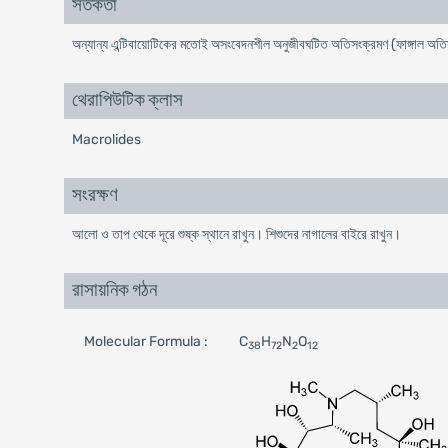
সতর্কতা
অন্যান্য এন্টিবায়োটিকের মতোই অসংবেদনশীল অনুজীবঘটিত অতিসংক্রমণ (ফাঙ্গাল অতিসং
থেরাপিউটিক ক্লাস
Macrolides
সংরক্ষণ
আলো ও তাপ থেকে দূরে শুষ্ক স্থানে রাখুন। শিশুদের নাগালের বাইরে রাখুন।
রাসায়নিক গঠন
Molecular Formula :
C
H
N
O
38
72
2
12