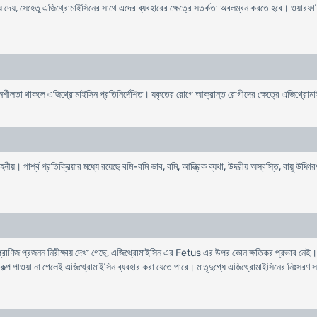
য়ে দেয়, সেহেতু এজিথ্রোমাইসিনের সাথে এদের ব্যবহারের ক্ষেত্রে সতর্কতা অবলম্বন করতে হবে। ওয়ারফা
শীলতা থাকলে এজিথ্রোমাইসিন প্রতিনির্দেশিত। যকৃতের রোগে আক্রান্ত রোগীদের ক্ষেত্রে এজিথ্রোমাই
য়। পার্শ্ব প্রতিক্রিয়ার মধ্যে রয়েছে বমি-বমি ভাব, বমি, আন্ত্রিক ব্যথা, উদরীয় অস্বস্তি, বায়ু উদ্গিরণ
ধ। প্রাণিজ প্রজনন নিরীক্ষায় দেখা গেছে, এজিথ্রোমাইসিন এর Fetus এর উপর কোন ক্ষতিকর প্রভাব নেই।
োন বিকল্প পাওয়া না গেলেই এজিথ্রোমাইসিন ব্যবহার করা যেতে পারে। মাতৃদুগ্ধে এজিথ্রোমাইসিনের নিঃসরণ স