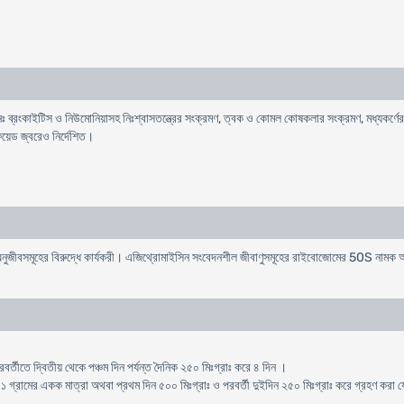
ঃ ব্রংকাইটিস ও নিউমোনিয়াসহ নিঃশ্বাসতন্ত্রের সংক্রমণ, ত্বক ও কোমল কোষকলার সংক্রমণ, মধ্যকর্ণের প
ফয়েড জ্বরেও নির্দেশিত।
জীবসমূহের বিরুদ্ধে কার্যকরী। এজিথ্রোমাইসিন সংবেদনশীল জীবাণুসমূহের রাইবোজোমের 50S নামক অংশ
র্তীতে দ্বিতীয় থেকে পঞ্চম দিন পর্যন্ত দৈনিক ২৫০ মিঃগ্রাঃ করে ৪ দিন ।
: ১ গ্রামের একক মাত্রা অথবা প্রথম দিন ৫০০ মিঃগ্রাঃ ও পরবর্তী দুইদিন ২৫০ মিঃগ্রাঃ করে গ্রহণ করা 