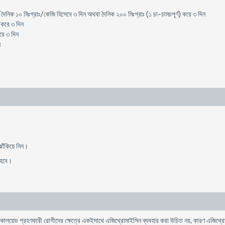
দৈনিক ১০ মিঃগ্রাঃ/কেজি হিসেবে ৩ দিন অথবা দৈনিক ২০০ মিঃগ্রাঃ (১ চা-চামচপূর্ণ) করে ৩ দিন
 করে ৩ দিন
রে ৩ দিন
ন
।
ঝাঁকিয়ে নিন।
ে হবে।
ালয়েড গ্রহণকারী রোগীদের ক্ষেত্রে একইসাথে এজিথ্রোমাইসিন ব্যবহার করা উচিত নয়, কারণ এজিথ্