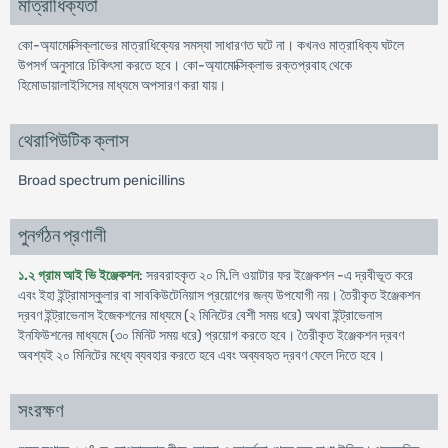
মাত্রাধিক্যতা
কো-অ্যামোক্সিক্লাভের মাত্রাধিক্যের সমস্যা সাধারণত ঘটে না। কখনও মাত্রাধিক্য ঘটলে
উপসর্গ অনুসারে চিকিৎসা করতে হবে। কো-অ্যামোক্সিক্লাভ রক্তপ্রবাহ থেকে
হিমোডায়ালাইসিসের মাধ্যমে অপসারণ করা যায়।
থেরাপিউটিক ক্লাস
Broad spectrum penicillins
পুনর্গঠন প্রণালী
১.২ গ্রাম আই ভি ইঞ্জেকশন
: সরবরাহকৃত ২০ মি.লি ওয়াটার ফর ইঞ্জেকশন -এ দ্রবীভূত করে
এবং ইহা ইন্ট্রামাস্কুলার বা সাবকিউটেনিয়াস প্রয়োগের জন্য উপযোগী নয়। তৈরীকৃত ইঞ্জেকশন
দ্রবণ ইন্ট্রাভেনাস ইজেকশনের মাধ্যমে (২ মিনিটের বেশী সময় ধরে) অথবা ইন্ট্রাভেনাস
ইনফিউশনের মাধ্যমে (৩০ মিনিট সময় ধরে) প্রয়োগ করতে হবে। তৈরীকৃত ইঞ্জেকশন দ্রবণ
অবশ্যই ২০ মিনিটের মধ্যে ব্যবহার করতে হবে এবং অব্যবহৃত দ্রবণ ফেলে দিতে হবে।
সংরক্ষণ