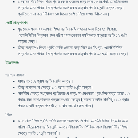
১ বছরের নীচে শিশু: শিশুর প্রতি কেজি ওজনের জন্য দিনে ২৫ মি.গ্রা. এমোক্সিসিলিন
বিদ্যমান এমন পরিমাণ সাস্‌পেনশন সমবিভক্ত মাত্রায় প্রতি ৮ ঘন্টা অন্তর সেব্য।
পুনর্বিবেচনা না করে চিকিৎসা ১৪ দিনের বেশি চালিয়ে যাওয়া উচিত নয়।
ফোর্ট সাস্‌পেনশন
:
মৃদু থেকে মধ্যম সংক্রমণ: শিশুর প্রতি কেজি ওজনের জন্য দিনে ২৫ মি.গ্রা.
এমোক্সিসিলিন বিদ্যমান এমন পরিমাণ সাস্‌পেনশন সমবিভক্ত মাত্রায় প্রতি ১২ ঘণ্টা
অন্তর সেব্য।
তীব্র সংক্রমণ: শিশুর প্রতি কেজি ওজনের জন্য দিনে ৪৫ মি.গ্রা. এমোক্সিসিলিন
বিদ্যমান এমন পরিমাণ সাস্‌পেনশন সমবিভক্ত মাত্রায় প্রতি ১২ ঘণ্টা অন্তর সেব্য।
ইঞ্জেকশন
:
প্রাপ্ত বয়স্ক:
সাধারণত ১.২ গ্রাম প্রতি ৮ ঘন্টা অন্তর।
তীব্র সংক্রমণের ক্ষেত্রে ১.২ গ্রাম প্রতি ৬ ঘন্টা অন্তর।
সার্জারীর ক্ষেত্রে সংক্রমণ প্রতিরোধের জন্য: সাধারণভাবে প্রাথমিক মাত্রা হচ্ছে ১.২
গ্রাম, উচ্চ আশংকাজনক শল্যচিকিৎসার ক্ষেত্রে (কোলোরেকটাল সার্জারি): ১.২ গ্রাম
প্রতি ৮ ঘন্টা অন্তর পরবর্তী ২-৩ বার দেওয়া যেতে পারে।
শিশু:
০-৩ মাস: শিশুর প্রতি কেজি ওজনের জন্য ৩০ মি.গ্রা. এমোক্সিসিলিন বিদ্যমান এমন
পরিমাণ ইঞ্জেক্‌শন প্রতি ৮ ঘন্টা অন্তর (প্রিন্যাটাল পিরিয়ড এবং প্রিম্যাচিউর শিশুর
ক্ষেত্রে প্রতি ১২ ঘন্টা অন্তর)।