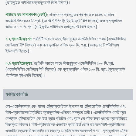
(ডাইলুটেড পটাশিয়াম ক্লাভুলানেট বিপি হিসাবে)।
পাউডার ফর সাসপেনশন (ফোর্ট)
: সাসপেনশন প্রস্তুতের পর প্রতি ৫ মি.লি. এ আছে
এমোক্সিসিলিন ৪০০ মি.গ্রা. (এমোক্সিসিলিন ট্রাইহাইড্রেট বিপি হিসেবে) এবং ক্লাভুলানিক
এসিড ৫৭.৫ মি. গ্রা. (ডাইলুটেড পটাশিয়াম ক্লাভুলানেট বিপি হিসাবে)।
১.২ গ্রাম ইঞ্জেক্‌শন
: প্রতিটি ভায়ালে আছে জীবাণুমুক্ত এমোক্সিসিলিন ১ গ্রাম (এমোক্সিসিলিন
সোডিয়াম বিপি হিসেবে) এবং ক্লাভুলানিক এসিড ২০০ মি. গ্রা. (ক্লাভুলানেট পটাশিয়াম
ইউএসপি হিসেবে)।
০.৬ গ্রাম ইঞ্জেক্‌শন
: প্রতিটি ভায়ালে আছে জীবাণুমুক্ত এমোক্সিসিলিন ৫০০ মি.গ্রা.
(এমোক্সিসিলিন সোডিয়াম বিপি হিসেবে) এবং ক্লাভুলানিক এসিড ১০০ মি. গ্রা. (ক্লাভুলানেট
পটাশিয়াম ইউএসপি হিসেবে)।
ফার্মাকোলজি
কো-এমোক্সিক্লাভ এক ধরনের এন্টিব্যাকটেরিয়াল উপাদান যা এন্টিবায়োটিক এমোক্সিসিলিন এবং
বিটা-ল্যাকটামেজ ইন্‌হিবিটর ক্লাভুলানিক এসিডের সমন্বয়ে তৈরী। এমোক্সিসিলিন একটি ব্রড
স্পেক্ট্রাম এন্টিবায়োটিক এবং ইহা গ্রাম পজিটিভ এবং গ্রাম নেগেটিভ উভয় ধরণের ব্যাকটেরিয়ার
বিরুদ্ধেই কার্যকর। বিটা-ল্যাকটামেজ এনজাইম দ্বারা ইহা ভেঙ্গে যায় বলে বিটা-ল্যাকটামেজ
এনজাইম নিসৃতকারী ব্যাকটেরিয়ার বিরুদ্ধে এমোক্সিসিলিন সংবেদনশীল নয়। ক্লাভুলানিক এসিড