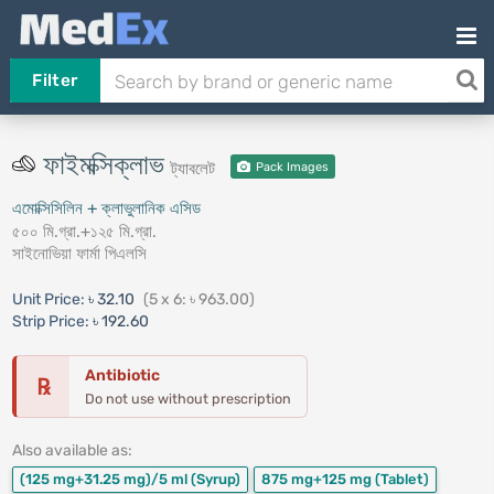
Filter
ফাইমক্সিক্লাভ
ট্যাবলেট
Pack Images
এমোক্সিসিলিন + ক্লাভুলানিক এসিড
৫০০ মি.গ্রা.+১২৫ মি.গ্রা.
সাইনোভিয়া ফার্মা পিএলসি
Unit Price:
৳ 32.10
(5 x 6: ৳ 963.00)
Strip Price:
৳ 192.60
Antibiotic
℞
Do not use without prescription
Also available as:
(125 mg+31.25 mg)/5 ml
(Syrup)
875 mg+125 mg
(Tablet)