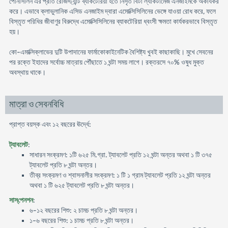
পেনিসিলিন এর প্রতি রেজিস্ট্যান্ট ব্যাকটেরিয়া হতে নিসৃত বিটা ল্যাকটামেজ এনজাইমকে অকার্যকর
করে। এভাবে ক্লাভুলানিক এসিড এনজাইম দ্বারা এমোক্সিসিলিনের ভেঙ্গে যাওয়া রোধ করে, ফলে
বিস্তৃত পরিধির জীবাণুর বিরুদ্ধে এমোক্সিসিলিনের ব্যাকটেরিয়া ধ্বংসী ক্ষমতা কার্যকরভাবে বিস্তৃত
হয়।
কো-এমাক্সিক্লাভের দুটি উপাদানের ফার্মাকোকাইনেটিক বৈশিষ্ট্য খুবই কাছাকাছি। মুখে সেবনের
পর রক্তে ইহাদের সর্বোচ্চ মাত্রায় পৌঁছাতে ১ ঘন্টা সময় লাগে। রক্তরসে ৭০% ওষুধ মুক্ত
অবস্থায় থাকে।
মাত্রা ও সেবনবিধি
প্রাপ্ত বয়স্ক এবং ১২ বছরের ঊর্দ্ধে:
ট্যাবলেট
:
সাধারন সংক্রমণ: ১টি ৬২৫ মি.গ্রা. ট্যাবলেট প্রতি ১২ ঘন্টা অন্তর অথবা ১ টি ৩৭৫
ট্যাবলেট প্রতি ৮ ঘন্টা অন্তর।
তীব্র সংক্রমণ ও শ্বাসনালীর সংক্রমণ: ১ টি ১ গ্রাম ট্যাবলেট প্রতি ১২ ঘন্টা অন্তর
অথবা ১ টি ৬২৫ ট্যাবলেট প্রতি ৮ ঘন্টা অন্তর।
সাস্‌পেনশন
:
৬-১২ বছরের শিশু: ২ চামচ প্রতি ৮ ঘন্টা অন্তর।
১-৬ বছরের শিশু: ১ চামচ প্রতি ৮ ঘন্টা অন্তর।