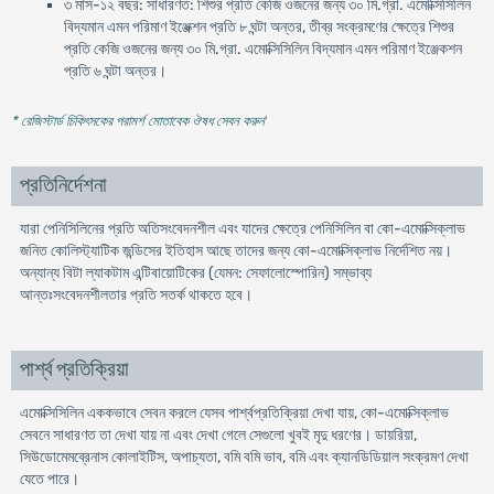
৩ মাস-১২ বছর: সাধারণত: শিশুর প্রতি কেজি ওজনের জন্য ৩০ মি.গ্রা. এমোক্সিসিলিন
বিদ্যমান এমন পরিমাণ ইঞ্জেক্শন প্রতি ৮ ঘন্টা অন্তর, তীব্র সংক্রমণের ক্ষেত্রে শিশুর
প্রতি কেজি ওজনের জন্য ৩০ মি.গ্রা. এমোক্সিসিলিন বিদ্যমান এমন পরিমাণ ইঞ্জেকশন
প্রতি ৬ ঘন্টা অন্তর।
* রেজিস্টার্ড চিকিৎসকের পরামর্শ মোতাবেক ঔষধ সেবন করুন
'
প্রতিনির্দেশনা
যারা পেনিসিলিনের প্রতি অতিসংবেদনশীল এবং যাদের ক্ষেত্রে পেনিসিলিন বা কো-এমোক্সিক্লাভ
জনিত কোলিস্ট্যাটিক জন্ডিসের ইতিহাস আছে তাদের জন্য কো-এমোক্সিক্লাভ নির্দেশিত নয়।
অন্যান্য বিটা ল্যাকটাম এন্টিবায়োটিকের (যেমন: সেফালোস্পোরিন) সম্ভাব্য
আন্তঃসংবেদনশীলতার প্রতি সতর্ক থাকতে হবে।
পার্শ্ব প্রতিক্রিয়া
এমোক্সিসিলিন এককভাবে সেবন করলে যেসব পার্শ্বপ্রতিক্রিয়া দেখা যায়, কো-এমোক্সিক্লাভ
সেবনে সাধারণত তা দেখা যায় না এবং দেখা গেলে সেগুলো খুবই মৃদু ধরণের। ডায়রিয়া,
সিউডোমেমব্রেনাস কোলাইটিস, অপাচ্যতা, বমি বমি ভাব, বমি এবং ক্যানডিডিয়াল সংক্রমণ দেখা
যেতে পারে।