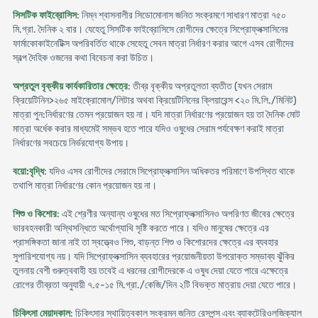
সিসটিক ফাইব্রোসিস
: নিম্ন শ্বাসনালীর সিডোমোনাস জনিত সংক্রমণে সাধারণ মাত্রা ৭৫০
মি.গ্রা. দৈনিক ২ বার। যেহেতু সিসটিক ফাইব্রোসিসে রোগীদের ক্ষেত্রে সিপ্রোফ্লক্সাসিনের
ফার্মাকোকাইনেটিক্স অপরিবর্তিত থাকে সেহেতু সেবন মাত্রা নির্ধারণ করার আগে এসব রোগীদের
স্বল্প দৈহিক ওজনের কথা বিবেচনা করা উচিত।
অপ্রতুল বৃক্কীয় কার্যকারিতার ক্ষেত্রে
: তীব্র বৃক্কীয় অপ্রতুলতা ব্যতীত (যখন সেরাম
ক্রিয়েটিনিন>২৬৫ মাইক্রোমোল/লিটার অথবা ক্রিয়েটিনিনের ক্লিয়ারেন্স <২০ মি.লি./মিনিট)
মাত্রা পুন:নির্ধারণের তেমন প্রয়োজন হয় না। যদি মাত্রা নির্ধারণের প্রয়োজন হয় তা দৈনিক মোট
মাত্রা অর্ধেক করার মাধ্যমেই সম্ভব হতে পারে যদিও ওষুধের সেরাম পর্যবেক্ষণ করাই মাত্রা
নির্ধারণের সবচেয়ে নির্ভরযোগ্য উপায়।
বয়ো:বৃদ্ধি
: যদিও এসব রোগীদের সেরামে সিপ্রোফ্লক্সাসিন অধিকতর পরিমাণে উপস্থিত থাকে
তথাপি মাত্রা নির্ধারণের কোন প্রয়োজন হয় না।
শিশু ও কিশোর
: এই শ্রেণীর অন্যান্য ওষুধের মত সিপ্রোফ্লক্সাসিনও অপরিণত জীবের ক্ষেত্রে
ভারবহনকারী অস্থিসন্ধিতে অর্থোপ্যাথি সৃষ্টি করতে পারে। যদিও মানুষের ক্ষেত্রে এর
প্রাসঙ্গিকতা জানা নাই তা স্বত্ত্বেও শিশু, বাড়ন্ত শিশু ও কিশোরদের ক্ষেত্রে এর ব্যবহার
সুপারিশযোগ্য নয়। যদি সিপ্রোফ্লক্সাসিন ব্যবহারের প্রয়োজনীয়তা উপরোক্ত সম্ভাব্য ঝুঁকির
তুলনায় বেশী গুরুত্ববাহী হয় তবেই এ ধরনের রোগীদেরকে এ ওষুধ দেয়া যেতে পারে এক্ষেত্রে
রোগের তীব্রতা অনুযায়ী ৭.৫-১৫ মি.গ্রা./কেজি/দিন ২টি বিভক্ত মাত্রায় দেয়া যেতে পারে।
চিকিৎসা মেয়াদকাল
: চিকিৎসার স্থায়িত্বকাল সংক্রমন জনিত রেসপন্স এবং ব্যাকটেরিওলজিক্যাল