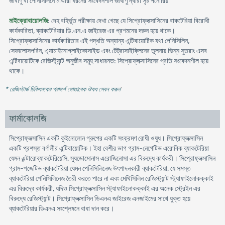
জীবাণু বা পেনিসিলিনে মাঝারী ধরনের সংবেদনশীল জীবাণু দ্বারা সৃষ্ট গনোরিয়া
মাইক্রোবায়োলজি
: দেহ বহির্ভূত পরীক্ষায় দেখা গেছে যে সিপ্রোফ্লক্সাসিনের বাকটেরিয়া বিরোধী
কার্যকারিতা, ব্যাকটেরিয়ার ডি.এন.এ জাইরেজ এর প্রশমনের দরুন হয়ে থাকে।
সিপ্রোফ্লক্সাসিনের কার্যকারিতার এই পদ্ধতি অন্যান্য এন্টিবায়োটিক যথা পেনিসিলিন,
সেফালোসপরিন, এ্যামাইনোগ্লাইকোসাইড এবং টেট্রাসাইক্লিনের তুলনায় ভিন্ন সুতরাং এসব
এন্টিবায়োটিকে রেজিস্ট্যান্ট অনুজীব সমূহ সাধারনত: সিপ্রোফ্লক্সাসিনের প্রতি সংবেদনশীল হয়ে
থাকে।
* রেজিস্টার্ড চিকিৎসকের পরামর্শ মোতাবেক ঔষধ সেবন করুন
'
ফার্মাকোলজি
সিপ্রোফ্লক্সাসিন একটি কুইনোলোন গ্রুপের একটি সংক্রমণ রোধী ওষুধ। সিপ্রোফ্লক্সাসিন
একটি প্রশস্ত বর্ণালীর এন্টিবায়োটিক। ইহা বেশীর ভাগ গ্রাম-নেগেটিভ এরোবিক ব্যাকটেরিয়া
যেমন এন্টারোব্যাকটেরিয়েসি, স্যুডোমোনাস এরোজিনোসা এর বিরুদ্ধে কার্যকরী। সিপ্রোফ্লক্সাসিন
গ্রাম-পজেটিভ ব্যাকটেরিয়া যেমন পেনিসিলিনেজ উৎপাদনকারী ব্যাকটেরিয়া, যে সমস্ত
ব্যাকটেরিয়া পেনিসিলিনেজ তৈরী করতে পারে না এবং মেথিসিলিন রেজিস্ট্যান্ট স্ট্যাফাইলোকক্কাই
এর বিরুদ্ধে কার্যকরী, যদিও সিপ্রোফ্লক্সাসিন স্ট্যাফাইলোকক্কাই এর অনেক স্ট্রেইন এর
বিরুদ্ধে রেজিস্ট্যান্ট। সিপ্রোফ্লক্সাসিন ডিএনএ জাইরেজ এনজাইমের সাথে যুক্ত হয়ে
ব্যাকটেরিয়ার ডিএনএ সংশ্লেষনে বাধা দান করে।