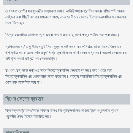
যে সমস্ত রোগীর স্নায়ুতন্ত্রীয় অসুস্থতা যেমন: আর্টারিওসক্লেরোসিস অথবা এপিলেপসি অথবা
সেইজর এবং খিঁচুনী হওয়ার সম্ভাবনা আছে এমন রোগীদের ক্ষেত্রে সিপ্রোফ্লক্সাসিন সাবধানতার
সাথে দিতে হবে।
সিপ্রোফ্লক্সাসিন আহারের পূর্বে অথবা পরে খাওয়া যায়, সাথে প্রচুর পানীয় নেয়া প্রয়োজন।
ম্যাগনেসিয়াম / এলুমিনিয়াম এন্টাসিড, সুক্রালফেট অথবা ক্যালসিয়াম, আয়রণ এবং জিংক এর
উপস্থিতি আছে এমন কোন ওষুধ সিপ্রোফ্লক্সাসিনের সাথে সেবনযোগ্য নয়। এগুলো সেবনের ছয়
ঘন্টা পূর্বে অথবা দুই ঘন্টা পর সেবনযোগ্য।
দুধ এবং দুগ্ধজাত পণ্য এর সাথে সিপ্রোফ্লক্সাসিন সেবনযোগ্য নয়। কারণ এতে করে
সিপ্রোফ্লক্সাসিন এর শোষণ দারুণভাবে কমে যায়। খাদ্যের ক্যালসিয়াম সিপ্রোফ্লক্সাসিন এর
শোষণকে প্রভাবিত করে না।
বিশেষ ক্ষেত্রে ব্যবহার
ক্লিনিক্যাল ট্রায়ালগুলিতে কার্যকর হলেও সিপ্রোফ্লক্সাসিন পেডিয়াট্রিক পপুলেশনে প্রথম
পছন্দনীয় ঔষধ হিসেবে বিবেচিত নয়।