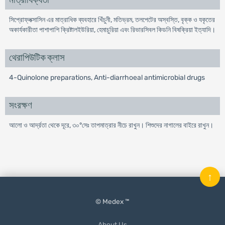
মাত্রাধিক্যতা
সিপ্রোফ্লক্সাসিন এর মাত্রাধিক ব্যবহারে খিঁচুনী, মতিভ্রম, তলপেটের অস্বস্তি, বৃক্ক ও যকৃতের
অকার্যকারীতা পাশাপাশি ক্রিষ্টালইউরিয়া, হেমাচুরিয়া এবং রিভারসিবল কিডনি বিষক্রিয়া ইত্যাদি।
থেরাপিউটিক ক্লাস
4-Quinolone preparations, Anti-diarrhoeal antimicrobial drugs
সংরক্ষণ
আলো ও আর্দ্রতা থেকে দূরে, ৩০°সেঃ তাপমাত্রার নীচে রাখুন। শিশুদের নাগালের বাইরে রাখুন।
↑
© Medex ™
About Us