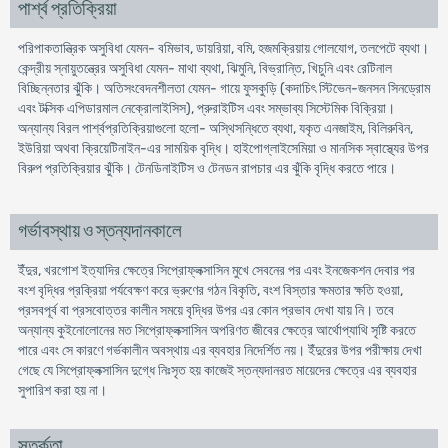
পার্শ্ব প্রতিক্রিয়া
পরিপাকতান্ত্রিক অসুবিধা যেমন- বমিভাব, ডায়রিয়া, বমি, হজমক্রিয়ায় গোলযোগ, তলপেটে ব্যথা।
কেন্দ্রীয় স্নায়ুতন্ত্রের অসুবিধা যেমন- মাথা ব্যথা, ঝিমুনি, বিভ্রান্তি, খিচুনি এবং রেটিনাল
বিচ্ছিন্নতার ঝুঁকি। অতিসংবেদনশীলতা যেমন- গায়ে ফুসকুড়ি (কদাচিৎ স্টিভেন-জনসন সিনড্রোম
এবং টক্সিক এপিডারমাল নেক্রোলাইসিস), প্রুরাইটিস এবং সম্ভাব্য সিস্টেমিক বিক্রিয়া।
অন্যান্য বিরল পার্শ্বপ্রতিক্রিয়াগুলো হলো- অস্থিসন্ধিতে ব্যথা, যকৃত এনজাইম, বিলিরুবিন,
ইউরিয়া অথবা ক্রিয়েটিনাইন-এর সাময়িক বৃদ্ধি। হাইপোগ্লাইসেমিয়া ও মানসিক স্বাস্থ্যের উপর
বিরুপ প্রতিক্রিয়ার ঝুঁকি। টেনডিনাইটিস ও টেনডন রাপচার এর ঝুঁকি বৃদ্ধি করতে পারে।
গর্ভাবস্থায় ও স্তন্যদানকালে
ইঁদুর, খরগোশ ইত্যাদির ক্ষেত্রে সিপ্রোফ্লক্সাসিন মুখে সেবনের পর এবং ইনজেকশন দেবার পর
বংশ বৃদ্ধির প্রক্রিয়া পর্যবেক্ষণ করে ভ্রুণের গঠন বিকৃতি, বংশ বিস্তার ক্ষমতার ক্ষতি হওয়া,
প্রসবপূর্ব বা প্রসবোত্তর কালীন সময়ে বৃদ্ধির উপর এর কোন প্রভাব দেখা যায় নি। তবে
অন্যান্য কুইনোলোনের মত সিপ্রোফ্লক্সাসিন অপরিণত জীবের ক্ষেত্রে আর্থোপ্যাথি সৃষ্টি করতে
পারে এবং সে কারণে গর্ভকালীন অবস্থায় এর ব্যবহার নিদের্শিত নয়। ইঁদুরের উপর পরীক্ষায় দেখা
গেছে যে সিপ্রোফ্লক্সাসিন দুগ্ধে নিঃসৃত হয় কাজেই স্তন্যদানরত মায়েদের ক্ষেত্রে এর ব্যবহার
সুপারিশ করা হয় না।
সতর্কতা