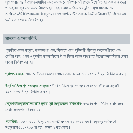
মুখে খাবার পর সিপ্রোফ্লক্সাসিন দ্রুত ভালভাবে পরিপাকনালী থেকে বিশোষিত হয় এবং দেহ তন্ত্র
ও দেহ রসে খুব ভাল ভাবে বিস্তৃত হয়। ইহার হাফ-লাইফ ৩.৫ ঘন্টা। মুখে খাওয়ার পর
৩০%-৫০% সিপ্রোফ্লক্সাসিন মুত্রের সাথে অপরিবর্তিত এবং কার্যকরী মেটাবোলাইট হিসাবে ২৪
ঘণ্টায় দেহ থেকে নিঃসরিত হয়।
মাত্রা ও সেবনবিধি
প্রচলিত সেবন মাত্রা: সংক্রমণের ধরন, তীব্রতা, রোগ সৃষ্টিকারী জীবাণুর সংবেদনশীলতা এবং
রোগীর বয়স, ওজন ও বৃক্কীয় কার্যকারিতার উপর নির্ভর করেই সাধারণত সিপ্রোফ্লক্সাসিনের সেবন
মাত্রা নির্ধারণ করা হয় ।
প্রাপ্ত বয়স্ক
: এসব রোগীদের ক্ষেত্রে সাধারণ সেবন মাত্রা ১০০-৭৫০ মি.গ্রা. দৈনিক ২ বার।
উর্দ্ধ ও নিম্ন শ্বাসতন্ত্রের সংক্রমণ
: উর্দ্ধ ও নিম্ন শ্বাসতন্ত্রের সংক্রমণে তীব্রতা অনুযায়ী
২৫০-৭৫০ মি.গ্রা. দৈনিক ২ বার।
স্ট্রেপটোকক্কাস নিউমোনি দ্বারা সৃষ্ট সংক্রমনের চিকিৎসায়
: ৭৫০ মি.গ্রা. দৈনিক ২ বার করে
দেয়ার জন্য পরামর্শ দেয়া হয়।
গনোরিয়া
: ২৫০ বা ৫০০ মি.গ্রা. এর একটি এককমাত্রা দেওয়া হয়। অন্যান্য অধিকাংশ
সংক্রমণে ৫০০-৭৫০ মি.গ্রা. দৈনিক ২ বার সেব্য।