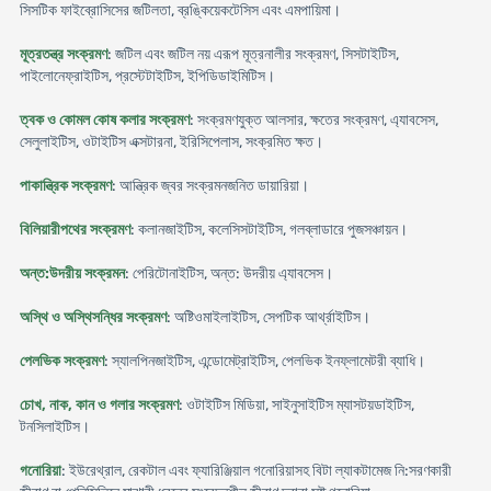
সিসটিক ফাইব্রোসিসের জটিলতা, ব্রঙ্কিয়েকটেসিস এবং এমপায়িমা।
মূত্রতন্ত্র সংক্রমণ
: জটিল এবং জটিল নয় এরূপ মূত্রনালীর সংক্রমণ, সিসটাইটিস,
পাইলোনেফ্রাইটিস, প্রস্টেটাইটিস, ইপিডিডাইমিটিস।
ত্বক ও কোমল কোষ কলার সংক্রমণ
: সংক্রমণযুক্ত আলসার, ক্ষতের সংক্রমণ, এ্যাবসেস,
সেলুলাইটিস, ওটাইটিস এক্সটারনা, ইরিসিপেলাস, সংক্রমিত ক্ষত।
পাকান্ত্রিক সংক্রমণ
: আন্ত্রিক জ্বর সংক্রমনজনিত ডায়ারিয়া।
বিলিয়ারীপথের সংক্রমণ
: কলানজাইটিস, কলেসিসটাইটিস, গলব্লাডারে পুজসঞ্চায়ন।
অন্ত:উদরীয় সংক্রমন
: পেরিটোনাইটিস, অন্ত: উদরীয় এ্যাবসেস।
অস্থি ও অস্থিসন্ধির সংক্রমণ
: অষ্টিওমাইলাইটিস, সেপটিক আর্থ্রাইটিস।
পেলভিক সংক্রমণ
: স্যালপিনজাইটিস, এন্ডোমেট্রাইটিস, পেলভিক ইনফ্লামেটরী ব্যাধি।
চোখ, নাক, কান ও গলার সংক্রমণ
: ওটাইটিস মিডিয়া, সাইনুসাইটিস ম্যাসটয়ডাইটিস,
টনসিলাইটিস।
গনোরিয়া
: ইউরেথ্রাল, রেকটাল এবং ফ্যারিঞ্জিয়াল গনোরিয়াসহ বিটা ল্যাকটামেজ নি:সরণকারী