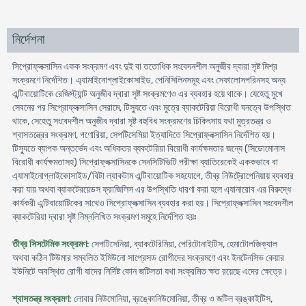
নির্দেশনা
সিপ্রোফ্লক্সাসিন একক সংক্রমণ এবং দুই বা ততোধিক সংবেদনশীল অনুজীব দ্বারা সৃষ্ট মিশ্র
সংক্রমণে নির্দেশিত। এ্যামাইনোগ্লাইকোসাইড, পেনিসিলিনসমূহ এবং সেফালোসপরিনসহ অন্য
এন্টিবায়োটিকে রেজিস্ট্যান্ট অনুজীব দ্বারা সৃষ্ট সংক্রমণেও এর ব্যবহার হয়ে থাকে। যেহেতু মুখে
সেবনের পর সিপ্রোফ্লক্সাসিন সেরামে, টিস্যুতে এবং মুত্রে ব্যাকটেরিয়া বিরোধী ঘনত্বে উপস্থিত
থাকে, সেহেতু সংবেদশীল অনুজীব দ্বারা সৃষ্ট বহুবিধ সংক্রমণের চিকিৎসায় যথা মুত্রতন্ত্র ও
শ্বাসতন্ত্রের সংক্রমণ, গণোরিয়া, সেপটিসেমিয়া ইত্যাদিতে সিপ্রোফ্লক্সাসিন নির্দেশিত হয়।
টিস্যুতে ব্যাপক অন্তর্ভেদ এবং অধিকতর ব্যকটেরিয়া বিরোধী কার্যক্ষমতার জন্যে (সিডোমোনাস
বিরোধী কার্যক্ষমতাসহ) সিপ্রোফ্লক্সাসিনকে সেনসিটিভিটি পরীক্ষা ব্যাতিরেকেই এককভাবে বা
এ্যামাইনোগ্লাইকোসাইড/বিটা ল্যাকটাম এন্টিবায়োটিক সহযোগে, তীব্র নিউট্রোপেনিয়ায় ব্যবহার
করা যায় অথবা ব্যাকটেরয়েডস ফ্রাজিলিস এর উপস্থিতি ধারণা করা হলে এ্যানারোব এর বিরুদ্ধে
কার্যকরী এন্টিবায়োটিকের সাথেও সিপ্রোফ্লক্সাসিন ব্যবহার করা হয়। সিপ্রোফ্লক্সাসিন সংবেদশীল
ব্যাকটেরিয়া দ্বারা সৃষ্ট নিম্নলিখিত সংক্রমণ সমূহে নির্দেশিত হয়ঃ
তীব্র সিসটেমিক সংক্রমণ
: সেপটিসেনিয়া, ব্যাকটেরিমিয়া, পেরিটোনাইটিস, হেমাটোলজিক্যাল
অথবা কঠিন টিউমার সম্বলিত ইমিউনো সাপ্রেসড রোগীদের সংক্রমণে এবং ইনটেনসিভ কেয়ার
ইউনিটে অবস্থিত রোগী যাদের নির্দিষ্ট কোন জটিলতা যথা সংক্রমিত ক্ষত রয়েছে এদের ক্ষেত্রে।
শ্বাসতন্ত্র সংক্রমণ
: লোবার নিউমোনিয়া, ব্রঙ্কোনিউমোনিয়া, তীব্র ও জটিল ব্রঙ্কাইটিস,