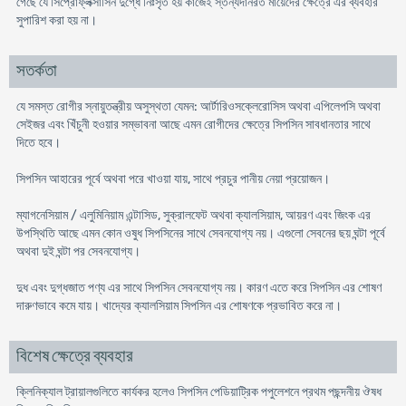
গেছে যে সিপ্রোফ্লক্সাসিন দুগ্ধে নিঃসৃত হয় কাজেই স্তন্যদানরত মায়েদের ক্ষেত্রে এর ব্যবহার
সুপারিশ করা হয় না।
সতর্কতা
যে সমস্ত রোগীর স্নায়ুতন্ত্রীয় অসুস্থতা যেমন: আর্টারিওসক্লেরোসিস অথবা এপিলেপসি অথবা
সেইজর এবং খিঁচুনী হওয়ার সম্ভাবনা আছে এমন রোগীদের ক্ষেত্রে সিপসিন সাবধানতার সাথে
দিতে হবে।
সিপসিন আহারের পূর্বে অথবা পরে খাওয়া যায়, সাথে প্রচুর পানীয় নেয়া প্রয়োজন।
ম্যাগনেসিয়াম / এলুমিনিয়াম এন্টাসিড, সুক্রালফেট অথবা ক্যালসিয়াম, আয়রণ এবং জিংক এর
উপস্থিতি আছে এমন কোন ওষুধ সিপসিনের সাথে সেবনযোগ্য নয়। এগুলো সেবনের ছয় ঘন্টা পূর্বে
অথবা দুই ঘন্টা পর সেবনযোগ্য।
দুধ এবং দুগ্ধজাত পণ্য এর সাথে সিপসিন সেবনযোগ্য নয়। কারণ এতে করে সিপসিন এর শোষণ
দারুণভাবে কমে যায়। খাদ্যের ক্যালসিয়াম সিপসিন এর শোষণকে প্রভাবিত করে না।
বিশেষ ক্ষেত্রে ব্যবহার
ক্লিনিক্যাল ট্রায়ালগুলিতে কার্যকর হলেও সিপসিন পেডিয়াট্রিক পপুলেশনে প্রথম পছন্দনীয় ঔষধ