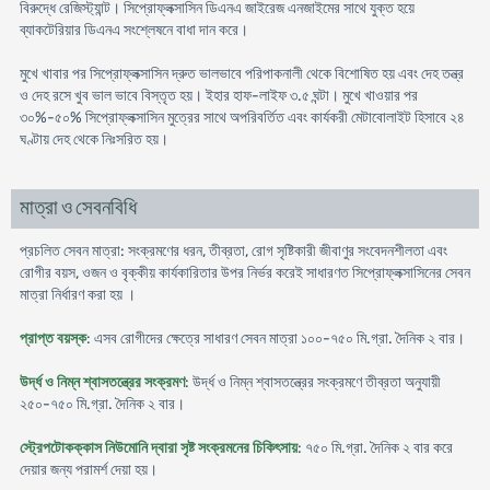
বিরুদ্ধে রেজিস্ট্যান্ট। সিপ্রোফ্লক্সাসিন ডিএনএ জাইরেজ এনজাইমের সাথে যুক্ত হয়ে
ব্যাকটেরিয়ার ডিএনএ সংশ্লেষনে বাধা দান করে।
মুখে খাবার পর সিপ্রোফ্লক্সাসিন দ্রুত ভালভাবে পরিপাকনালী থেকে বিশোষিত হয় এবং দেহ তন্ত্র
ও দেহ রসে খুব ভাল ভাবে বিস্তৃত হয়। ইহার হাফ-লাইফ ৩.৫ ঘন্টা। মুখে খাওয়ার পর
৩০%-৫০% সিপ্রোফ্লক্সাসিন মুত্রের সাথে অপরিবর্তিত এবং কার্যকরী মেটাবোলাইট হিসাবে ২৪
ঘণ্টায় দেহ থেকে নিঃসরিত হয়।
মাত্রা ও সেবনবিধি
প্রচলিত সেবন মাত্রা: সংক্রমণের ধরন, তীব্রতা, রোগ সৃষ্টিকারী জীবাণুর সংবেদনশীলতা এবং
রোগীর বয়স, ওজন ও বৃক্কীয় কার্যকারিতার উপর নির্ভর করেই সাধারণত সিপ্রোফ্লক্সাসিনের সেবন
মাত্রা নির্ধারণ করা হয় ।
প্রাপ্ত বয়স্ক
: এসব রোগীদের ক্ষেত্রে সাধারণ সেবন মাত্রা ১০০-৭৫০ মি.গ্রা. দৈনিক ২ বার।
উর্দ্ধ ও নিম্ন শ্বাসতন্ত্রের সংক্রমণ
: উর্দ্ধ ও নিম্ন শ্বাসতন্ত্রের সংক্রমণে তীব্রতা অনুযায়ী
২৫০-৭৫০ মি.গ্রা. দৈনিক ২ বার।
স্ট্রেপটোকক্কাস নিউমোনি দ্বারা সৃষ্ট সংক্রমনের চিকিৎসায়
: ৭৫০ মি.গ্রা. দৈনিক ২ বার করে
দেয়ার জন্য পরামর্শ দেয়া হয়।