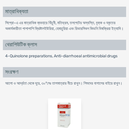
মাত্রাধিক্যতা
সিপ্রো-এ এর মাত্রাধিক ব্যবহারে খিঁচুনী, মতিভ্রম, তলপেটের অস্বস্তি, বৃক্ক ও যকৃতের
অকার্যকারীতা পাশাপাশি ক্রিষ্টালইউরিয়া, হেমাচুরিয়া এবং রিভারসিবল কিডনি বিষক্রিয়া ইত্যাদি।
থেরাপিউটিক ক্লাস
4-Quinolone preparations, Anti-diarrhoeal antimicrobial drugs
সংরক্ষণ
আলো ও আর্দ্রতা থেকে দূরে, ৩০°সেঃ তাপমাত্রার নীচে রাখুন। শিশুদের নাগালের বাইরে রাখুন।