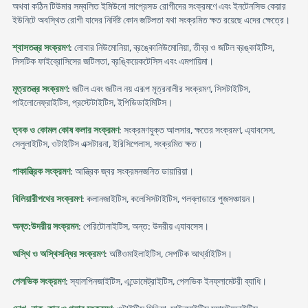
অথবা কঠিন টিউমার সম্বলিত ইমিউনো সাপ্রেসড রোগীদের সংক্রমণে এবং ইনটেনসিভ কেয়ার
ইউনিটে অবস্থিত রোগী যাদের নির্দিষ্ট কোন জটিলতা যথা সংক্রমিত ক্ষত রয়েছে এদের ক্ষেত্রে।
শ্বাসতন্ত্র সংক্রমণ
: লোবার নিউমোনিয়া, ব্রঙ্কোনিউমোনিয়া, তীব্র ও জটিল ব্রঙ্কাইটিস,
সিসটিক ফাইব্রোসিসের জটিলতা, ব্রঙ্কিয়েকটেসিস এবং এমপায়িমা।
মূত্রতন্ত্র সংক্রমণ
: জটিল এবং জটিল নয় এরূপ মূত্রনালীর সংক্রমণ, সিসটাইটিস,
পাইলোনেফ্রাইটিস, প্রস্টেটাইটিস, ইপিডিডাইমিটিস।
ত্বক ও কোমল কোষ কলার সংক্রমণ
: সংক্রমণযুক্ত আলসার, ক্ষতের সংক্রমণ, এ্যাবসেস,
সেলুলাইটিস, ওটাইটিস এক্সটারনা, ইরিসিপেলাস, সংক্রমিত ক্ষত।
পাকান্ত্রিক সংক্রমণ
: আন্ত্রিক জ্বর সংক্রমনজনিত ডায়ারিয়া।
বিলিয়ারীপথের সংক্রমণ
: কলানজাইটিস, কলেসিসটাইটিস, গলব্লাডারে পুজসঞ্চায়ন।
অন্ত:উদরীয় সংক্রমন
: পেরিটোনাইটিস, অন্ত: উদরীয় এ্যাবসেস।
অস্থি ও অস্থিসন্ধির সংক্রমণ
: অষ্টিওমাইলাইটিস, সেপটিক আর্থ্রাইটিস।
পেলভিক সংক্রমণ
: স্যালপিনজাইটিস, এন্ডোমেট্রাইটিস, পেলভিক ইনফ্লামেটরী ব্যাধি।