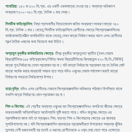
গনোরিয়া
: ২৫০ বা ৫০০ মি.গ্রা. এর একটি এককমাত্রা দেওয়া হয়। অন্যান্য অধিকাংশ
সংক্রমণে ৫০০-৭৫০ মি.গ্রা. দৈনিক ২ বার সেব্য।
সিসটিক ফাইব্রোসিস
: নিম্ন শ্বাসনালীর সিডোমোনাস জনিত সংক্রমণে সাধারণ মাত্রা ৭৫০
মি.গ্রা. দৈনিক ২ বার। যেহেতু সিসটিক ফাইব্রোসিসে রোগীদের ক্ষেত্রে সিপ্রোফ্লক্সাসিনের
ফার্মাকোকাইনেটিক্স অপরিবর্তিত থাকে সেহেতু সেবন মাত্রা নির্ধারণ করার আগে এসব রোগীদের
স্বল্প দৈহিক ওজনের কথা বিবেচনা করা উচিত।
অপ্রতুল বৃক্কীয় কার্যকারিতার ক্ষেত্রে
: তীব্র বৃক্কীয় অপ্রতুলতা ব্যতীত (যখন সেরাম
ক্রিয়েটিনিন>২৬৫ মাইক্রোমোল/লিটার অথবা ক্রিয়েটিনিনের ক্লিয়ারেন্স <২০ মি.লি./মিনিট)
মাত্রা পুন:নির্ধারণের তেমন প্রয়োজন হয় না। যদি মাত্রা নির্ধারণের প্রয়োজন হয় তা দৈনিক মোট
মাত্রা অর্ধেক করার মাধ্যমেই সম্ভব হতে পারে যদিও ওষুধের সেরাম পর্যবেক্ষণ করাই মাত্রা
নির্ধারণের সবচেয়ে নির্ভরযোগ্য উপায়।
বয়ো:বৃদ্ধি
: যদিও এসব রোগীদের সেরামে সিপ্রোফ্লক্সাসিন অধিকতর পরিমাণে উপস্থিত থাকে
তথাপি মাত্রা নির্ধারণের কোন প্রয়োজন হয় না।
শিশু ও কিশোর
: এই শ্রেণীর অন্যান্য ওষুধের মত সিপ্রোফ্লক্সাসিনও অপরিণত জীবের ক্ষেত্রে
ভারবহনকারী অস্থিসন্ধিতে অর্থোপ্যাথি সৃষ্টি করতে পারে। যদিও মানুষের ক্ষেত্রে এর
প্রাসঙ্গিকতা জানা নাই তা স্বত্ত্বেও শিশু, বাড়ন্ত শিশু ও কিশোরদের ক্ষেত্রে এর ব্যবহার
সুপারিশযোগ্য নয়। যদি সিপ্রোফ্লক্সাসিন ব্যবহারের প্রয়োজনীয়তা উপরোক্ত সম্ভাব্য ঝুঁকির
তুলনায় বেশী গুরুত্ববাহী হয় তবেই এ ধরনের রোগীদেরকে এ ওষুধ দেয়া যেতে পারে এক্ষেত্রে