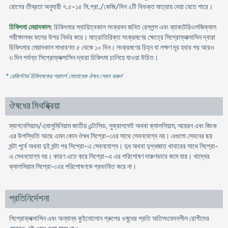
রোগের তীব্রতা অনুযায়ী ৭.৫-১৫ মি.গ্রা./কেজি/দিন ২টি বিভক্ত মাত্রায় দেয়া যেতে পারে।
চিকিৎসা মেয়াদকাল
: চিকিৎসার স্থায়িত্বকাল সংক্রমন জনিত রেসপন্স এবং ব্যাকটেরিওলজিক্যাল
পরীক্ষালব্ধ ফলের উপর নির্ভর করে। মাত্রাতিরিক্ত সংক্রমণের ক্ষেত্রে সিপ্রোফ্লক্সাসিন দ্বারা
চিকিৎসার মেয়াদকাল সাধারণত ৫ থেকে ১০ দিন। সংক্রমণের চিহ্ন বা লক্ষণ দূর হবার পর আরও
৩ দিন পর্যন্ত সিপ্রোফ্লক্সাসিন দ্বারা চিকিৎসা চালিয়ে যাওয়া উচিত।
* রেজিস্টার্ড চিকিৎসকের পরামর্শ মোতাবেক ঔষধ সেবন করুন
'
ঔষধের মিথষ্ক্রিয়া
ম্যাগনেসিয়াম/এ্যালুমিনিয়াম জাতীয় এন্টাসিড, সুক্রালফেট অথবা ক্যালসিয়াম, আয়রন এবং জিংক
এর উপস্থিতি আছে এমন কোন ঔষধ সিপ্রো-এের সাথে সেবনযোগ্য নয়। এগুলো সেবনের ছয়
ঘন্টা পূর্বে অথবা দুই ঘন্টা পর সিপ্রো-এ সেবনযোগ্য। দুধ অথবা দুগ্ধজাত খাবারের সাথে সিপ্রো-
এ সেবনযোগ্য নয়। কারণ এতে করে সিপ্রো-এ এর পরিশোষণ দারুণভাবে কমে যায়। খাদ্যের
ক্যালসিয়াম সিপ্রো-এের পরিশোষণকে প্রভাবিত করে না।
প্রতিনির্দেশনা
সিপ্রোফ্লক্সাসিন এবং অন্যান্য কুইনোলোন গ্রুপের ওষুধের প্রতি অতিসংবেদনশীল রোগীদের