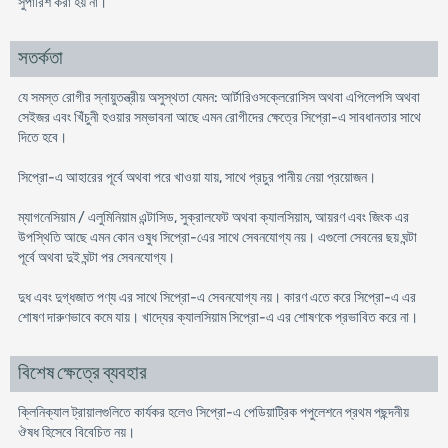
সুপারিশ করা হয় না।
সতর্কতা
যে সমস্ত রোগীর স্নায়ুতন্ত্রীয় অসুস্থতা যেমন: আর্টারিওসক্লেরোসিস অথবা এপিলেপসি অথবা
সেইজর এবং খিঁচুনী হওয়ার সম্ভাবনা আছে এমন রোগীদের ক্ষেত্রে সিপ্রো-এ সাবধানতার সাথে
দিতে হবে।
সিপ্রো-এ আহারের পূর্বে অথবা পরে খাওয়া যায়, সাথে প্রচুর পানীয় নেয়া প্রয়োজন।
ম্যাগনেসিয়াম / এলুমিনিয়াম এন্টাসিড, সুক্রালফেট অথবা ক্যালসিয়াম, আয়রণ এবং জিংক এর
উপস্থিতি আছে এমন কোন ওষুধ সিপ্রো-এের সাথে সেবনযোগ্য নয়। এগুলো সেবনের ছয় ঘন্টা
পূর্বে অথবা দুই ঘন্টা পর সেবনযোগ্য।
দুধ এবং দুগ্ধজাত পণ্য এর সাথে সিপ্রো-এ সেবনযোগ্য নয়। কারণ এতে করে সিপ্রো-এ এর
শোষণ দারুণভাবে কমে যায়। খাদ্যের ক্যালসিয়াম সিপ্রো-এ এর শোষণকে প্রভাবিত করে না।
বিশেষ ক্ষেত্রে ব্যবহার
ক্লিনিক্যাল ট্রায়ালগুলিতে কার্যকর হলেও সিপ্রো-এ পেডিয়াট্রিক পপুলেশনে প্রথম পছন্দনীয়
ঔষধ হিসেবে বিবেচিত নয়।