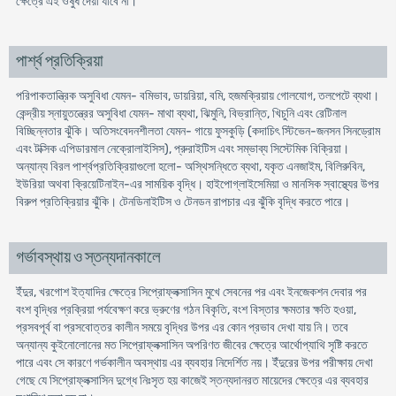
ক্ষেত্রে এই ওষুধ দেয়া যাবে না।
পার্শ্ব প্রতিক্রিয়া
পরিপাকতান্ত্রিক অসুবিধা যেমন- বমিভাব, ডায়রিয়া, বমি, হজমক্রিয়ায় গোলযোগ, তলপেটে ব্যথা।
কেন্দ্রীয় স্নায়ুতন্ত্রের অসুবিধা যেমন- মাথা ব্যথা, ঝিমুনি, বিভ্রান্তি, খিচুনি এবং রেটিনাল
বিচ্ছিন্নতার ঝুঁকি। অতিসংবেদনশীলতা যেমন- গায়ে ফুসকুড়ি (কদাচিৎ স্টিভেন-জনসন সিনড্রোম
এবং টক্সিক এপিডারমাল নেক্রোলাইসিস), প্রুরাইটিস এবং সম্ভাব্য সিস্টেমিক বিক্রিয়া।
অন্যান্য বিরল পার্শ্বপ্রতিক্রিয়াগুলো হলো- অস্থিসন্ধিতে ব্যথা, যকৃত এনজাইম, বিলিরুবিন,
ইউরিয়া অথবা ক্রিয়েটিনাইন-এর সাময়িক বৃদ্ধি। হাইপোগ্লাইসেমিয়া ও মানসিক স্বাস্থ্যের উপর
বিরুপ প্রতিক্রিয়ার ঝুঁকি। টেনডিনাইটিস ও টেনডন রাপচার এর ঝুঁকি বৃদ্ধি করতে পারে।
গর্ভাবস্থায় ও স্তন্যদানকালে
ইঁদুর, খরগোশ ইত্যাদির ক্ষেত্রে সিপ্রোফ্লক্সাসিন মুখে সেবনের পর এবং ইনজেকশন দেবার পর
বংশ বৃদ্ধির প্রক্রিয়া পর্যবেক্ষণ করে ভ্রুণের গঠন বিকৃতি, বংশ বিস্তার ক্ষমতার ক্ষতি হওয়া,
প্রসবপূর্ব বা প্রসবোত্তর কালীন সময়ে বৃদ্ধির উপর এর কোন প্রভাব দেখা যায় নি। তবে
অন্যান্য কুইনোলোনের মত সিপ্রোফ্লক্সাসিন অপরিণত জীবের ক্ষেত্রে আর্থোপ্যাথি সৃষ্টি করতে
পারে এবং সে কারণে গর্ভকালীন অবস্থায় এর ব্যবহার নিদের্শিত নয়। ইঁদুরের উপর পরীক্ষায় দেখা
গেছে যে সিপ্রোফ্লক্সাসিন দুগ্ধে নিঃসৃত হয় কাজেই স্তন্যদানরত মায়েদের ক্ষেত্রে এর ব্যবহার