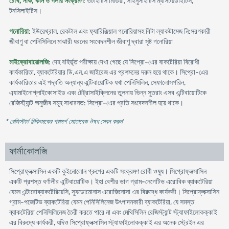
চোখ, নাক, কান ও গলার সংক্রমণ
: ওটাইটিস মিডিয়া, সাইনুসাইটিস ম্যাসটয়ডাইটিস,
টনসিলাইটিস।
গনোরিয়া
: ইউরেথ্রাল, রেকটাল এবং ফ্যারিঞ্জিয়াল গনোরিয়াসহ বিটা ল্যাকটামেজ নি:সরণকারী
জীবাণু বা পেনিসিলিনে মাঝারী ধরনের সংবেদনশীল জীবাণু দ্বারা সৃষ্ট গনোরিয়া
মাইক্রোবায়োলজি
: দেহ বহির্ভূত পরীক্ষায় দেখা গেছে যে সিপ্রো-এের বাকটেরিয়া বিরোধী
কার্যকারিতা, ব্যাকটেরিয়ার ডি.এন.এ জাইরেজ এর প্রশমনের দরুন হয়ে থাকে। সিপ্রো-এের
কার্যকারিতার এই পদ্ধতি অন্যান্য এন্টিবায়োটিক যথা পেনিসিলিন, সেফালোসপরিন,
এ্যামাইনোগ্লাইকোসাইড এবং টেট্রাসাইক্লিনের তুলনায় ভিন্ন সুতরাং এসব এন্টিবায়োটিকে
রেজিস্ট্যান্ট অনুজীব সমূহ সাধারনত: সিপ্রো-এের প্রতি সংবেদনশীল হয়ে থাকে।
* রেজিস্টার্ড চিকিৎসকের পরামর্শ মোতাবেক ঔষধ সেবন করুন
'
ফার্মাকোলজি
সিপ্রোফ্লক্সাসিন একটি কুইনোলোন গ্রুপের একটি সংক্রমণ রোধী ওষুধ। সিপ্রোফ্লক্সাসিন
একটি প্রশস্ত বর্ণালীর এন্টিবায়োটিক। ইহা বেশীর ভাগ গ্রাম-নেগেটিভ এরোবিক ব্যাকটেরিয়া
যেমন এন্টারোব্যাকটেরিয়েসি, স্যুডোমোনাস এরোজিনোসা এর বিরুদ্ধে কার্যকরী। সিপ্রোফ্লক্সাসিন
গ্রাম-পজেটিভ ব্যাকটেরিয়া যেমন পেনিসিলিনেজ উৎপাদনকারী ব্যাকটেরিয়া, যে সমস্ত
ব্যাকটেরিয়া পেনিসিলিনেজ তৈরী করতে পারে না এবং মেথিসিলিন রেজিস্ট্যান্ট স্ট্যাফাইলোকক্কাই
এর বিরুদ্ধে কার্যকরী, যদিও সিপ্রোফ্লক্সাসিন স্ট্যাফাইলোকক্কাই এর অনেক স্ট্রেইন এর