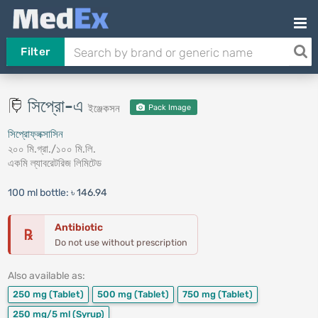
Filter
সিপ্রো-এ
ইঞ্জেকসন
Pack Image
সিপ্রোফ্লক্সাসিন
২০০ মি.গ্রা./১০০ মি.লি.
একমি ল্যাবরেটরিজ লিমিটেড
100 ml bottle:
৳ 146.94
Antibiotic
℞
Do not use without prescription
Also available as:
250 mg
(Tablet)
500 mg
(Tablet)
750 mg
(Tablet)
250 mg/5 ml
(Syrup)