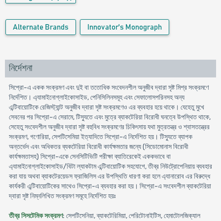
Alternate Brands
Innovator's Monograph
নির্দেশনা
সিপ্রো-এ একক সংক্রমণ এবং দুই বা ততোধিক সংবেদনশীল অনুজীব দ্বারা সৃষ্ট মিশ্র সংক্রমণে
নির্দেশিত। এ্যামাইনোগ্লাইকোসাইড, পেনিসিলিনসমূহ এবং সেফালোসপরিনসহ অন্য
এন্টিবায়োটিকে রেজিস্ট্যান্ট অনুজীব দ্বারা সৃষ্ট সংক্রমণেও এর ব্যবহার হয়ে থাকে। যেহেতু মুখে
সেবনের পর সিপ্রো-এ সেরামে, টিস্যুতে এবং মুত্রে ব্যাকটেরিয়া বিরোধী ঘনত্বে উপস্থিত থাকে,
সেহেতু সংবেদশীল অনুজীব দ্বারা সৃষ্ট বহুবিধ সংক্রমণের চিকিৎসায় যথা মুত্রতন্ত্র ও শ্বাসতন্ত্রের
সংক্রমণ, গণোরিয়া, সেপটিসেমিয়া ইত্যাদিতে সিপ্রো-এ নির্দেশিত হয়। টিস্যুতে ব্যাপক
অন্তর্ভেদ এবং অধিকতর ব্যকটেরিয়া বিরোধী কার্যক্ষমতার জন্যে (সিডোমোনাস বিরোধী
কার্যক্ষমতাসহ) সিপ্রো-একে সেনসিটিভিটি পরীক্ষা ব্যাতিরেকেই এককভাবে বা
এ্যামাইনোগ্লাইকোসাইড/বিটা ল্যাকটাম এন্টিবায়োটিক সহযোগে, তীব্র নিউট্রোপেনিয়ায় ব্যবহার
করা যায় অথবা ব্যাকটেরয়েডস ফ্রাজিলিস এর উপস্থিতি ধারণা করা হলে এ্যানারোব এর বিরুদ্ধে
কার্যকরী এন্টিবায়োটিকের সাথেও সিপ্রো-এ ব্যবহার করা হয়। সিপ্রো-এ সংবেদশীল ব্যাকটেরিয়া
দ্বারা সৃষ্ট নিম্নলিখিত সংক্রমণ সমূহে নির্দেশিত হয়ঃ
তীব্র সিসটেমিক সংক্রমণ
: সেপটিসেনিয়া, ব্যাকটেরিমিয়া, পেরিটোনাইটিস, হেমাটোলজিক্যাল