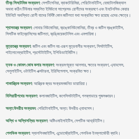
তীব্র সিসটেমিক সংক্রমণ
: সেপটিসেনিয়া, ব্যাকটেরিমিয়া, পেরিটোনাইটিস, হেমাটোলজিক্যাল
অথবা কঠিন টিউমার সম্বলিত ইমিউনো সাপ্রেসড রোগীদের সংক্রমণে এবং ইনটেনসিভ কেয়ার
ইউনিটে অবস্থিত রোগী যাদের নির্দিষ্ট কোন জটিলতা যথা সংক্রমিত ক্ষত রয়েছে এদের ক্ষেত্রে।
শ্বাসতন্ত্র সংক্রমণ
: লোবার নিউমোনিয়া, ব্রঙ্কোনিউমোনিয়া, তীব্র ও জটিল ব্রঙ্কাইটিস,
সিসটিক ফাইব্রোসিসের জটিলতা, ব্রঙ্কিয়েকটেসিস এবং এমপায়িমা।
মূত্রতন্ত্র সংক্রমণ
: জটিল এবং জটিল নয় এরূপ মূত্রনালীর সংক্রমণ, সিসটাইটিস,
পাইলোনেফ্রাইটিস, প্রস্টেটাইটিস, ইপিডিডাইমিটিস।
ত্বক ও কোমল কোষ কলার সংক্রমণ
: সংক্রমণযুক্ত আলসার, ক্ষতের সংক্রমণ, এ্যাবসেস,
সেলুলাইটিস, ওটাইটিস এক্সটারনা, ইরিসিপেলাস, সংক্রমিত ক্ষত।
পাকান্ত্রিক সংক্রমণ
: আন্ত্রিক জ্বর সংক্রমনজনিত ডায়ারিয়া।
বিলিয়ারীপথের সংক্রমণ
: কলানজাইটিস, কলেসিসটাইটিস, গলব্লাডারে পুজসঞ্চায়ন।
অন্ত:উদরীয় সংক্রমন
: পেরিটোনাইটিস, অন্ত: উদরীয় এ্যাবসেস।
অস্থি ও অস্থিসন্ধির সংক্রমণ
: অষ্টিওমাইলাইটিস, সেপটিক আর্থ্রাইটিস।
পেলভিক সংক্রমণ
: স্যালপিনজাইটিস, এন্ডোমেট্রাইটিস, পেলভিক ইনফ্লামেটরী ব্যাধি।