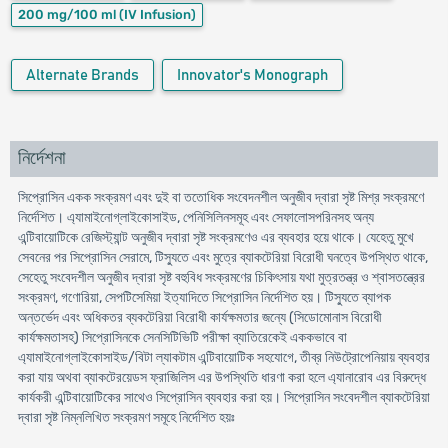
200 mg/100 ml
(IV Infusion)
Alternate Brands
Innovator's Monograph
নির্দেশনা
সিপ্রোসিন একক সংক্রমণ এবং দুই বা ততোধিক সংবেদনশীল অনুজীব দ্বারা সৃষ্ট মিশ্র সংক্রমণে
নির্দেশিত। এ্যামাইনোগ্লাইকোসাইড, পেনিসিলিনসমূহ এবং সেফালোসপরিনসহ অন্য
এন্টিবায়োটিকে রেজিস্ট্যান্ট অনুজীব দ্বারা সৃষ্ট সংক্রমণেও এর ব্যবহার হয়ে থাকে। যেহেতু মুখে
সেবনের পর সিপ্রোসিন সেরামে, টিস্যুতে এবং মুত্রে ব্যাকটেরিয়া বিরোধী ঘনত্বে উপস্থিত থাকে,
সেহেতু সংবেদশীল অনুজীব দ্বারা সৃষ্ট বহুবিধ সংক্রমণের চিকিৎসায় যথা মুত্রতন্ত্র ও শ্বাসতন্ত্রের
সংক্রমণ, গণোরিয়া, সেপটিসেমিয়া ইত্যাদিতে সিপ্রোসিন নির্দেশিত হয়। টিস্যুতে ব্যাপক
অন্তর্ভেদ এবং অধিকতর ব্যকটেরিয়া বিরোধী কার্যক্ষমতার জন্যে (সিডোমোনাস বিরোধী
কার্যক্ষমতাসহ) সিপ্রোসিনকে সেনসিটিভিটি পরীক্ষা ব্যাতিরেকেই এককভাবে বা
এ্যামাইনোগ্লাইকোসাইড/বিটা ল্যাকটাম এন্টিবায়োটিক সহযোগে, তীব্র নিউট্রোপেনিয়ায় ব্যবহার
করা যায় অথবা ব্যাকটেরয়েডস ফ্রাজিলিস এর উপস্থিতি ধারণা করা হলে এ্যানারোব এর বিরুদ্ধে
কার্যকরী এন্টিবায়োটিকের সাথেও সিপ্রোসিন ব্যবহার করা হয়। সিপ্রোসিন সংবেদশীল ব্যাকটেরিয়া
দ্বারা সৃষ্ট নিম্নলিখিত সংক্রমণ সমূহে নির্দেশিত হয়ঃ