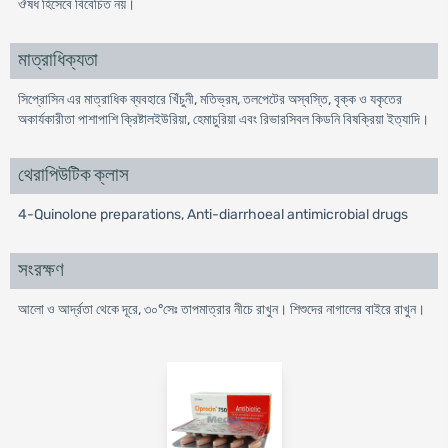
ঔষধ হিসেবে বিবেচিত নয়।
মাত্রাধিক্যতা
সিপ্রোসিন এর মাত্রাধিক ব্যবহারে খিঁচুনী, মতিভ্রম, তলপেটের অস্বস্তি, বৃক্ক ও যকৃতের
অকার্যকারীতা পাশাপাশি ক্রিষ্টালইউরিয়া, হেমাচুরিয়া এবং রিভারসিবল কিডনি বিষক্রিয়া ইত্যাদি।
থেরাপিউটিক ক্লাস
4-Quinolone preparations, Anti-diarrhoeal antimicrobial drugs
সংরক্ষণ
আলো ও আর্দ্রতা থেকে দূরে, ৩০°সেঃ তাপমাত্রার নীচে রাখুন। শিশুদের নাগালের বাইরে রাখুন।