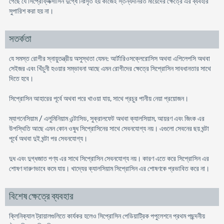
গেছে যে সিপ্রোফ্লক্সাসিন দুগ্ধে নিঃসৃত হয় কাজেই স্তন্যদানরত মায়েদের ক্ষেত্রে এর ব্যবহার
সুপারিশ করা হয় না।
সতর্কতা
যে সমস্ত রোগীর স্নায়ুতন্ত্রীয় অসুস্থতা যেমন: আর্টারিওসক্লেরোসিস অথবা এপিলেপসি অথবা
সেইজর এবং খিঁচুনী হওয়ার সম্ভাবনা আছে এমন রোগীদের ক্ষেত্রে সিপ্রোসিন সাবধানতার সাথে
দিতে হবে।
সিপ্রোসিন আহারের পূর্বে অথবা পরে খাওয়া যায়, সাথে প্রচুর পানীয় নেয়া প্রয়োজন।
ম্যাগনেসিয়াম / এলুমিনিয়াম এন্টাসিড, সুক্রালফেট অথবা ক্যালসিয়াম, আয়রণ এবং জিংক এর
উপস্থিতি আছে এমন কোন ওষুধ সিপ্রোসিনের সাথে সেবনযোগ্য নয়। এগুলো সেবনের ছয় ঘন্টা
পূর্বে অথবা দুই ঘন্টা পর সেবনযোগ্য।
দুধ এবং দুগ্ধজাত পণ্য এর সাথে সিপ্রোসিন সেবনযোগ্য নয়। কারণ এতে করে সিপ্রোসিন এর
শোষণ দারুণভাবে কমে যায়। খাদ্যের ক্যালসিয়াম সিপ্রোসিন এর শোষণকে প্রভাবিত করে না।
বিশেষ ক্ষেত্রে ব্যবহার
ক্লিনিক্যাল ট্রায়ালগুলিতে কার্যকর হলেও সিপ্রোসিন পেডিয়াট্রিক পপুলেশনে প্রথম পছন্দনীয়