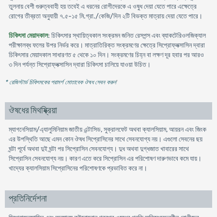
তুলনায় বেশী গুরুত্ববাহী হয় তবেই এ ধরনের রোগীদেরকে এ ওষুধ দেয়া যেতে পারে এক্ষেত্রে
রোগের তীব্রতা অনুযায়ী ৭.৫-১৫ মি.গ্রা./কেজি/দিন ২টি বিভক্ত মাত্রায় দেয়া যেতে পারে।
চিকিৎসা মেয়াদকাল
: চিকিৎসার স্থায়িত্বকাল সংক্রমন জনিত রেসপন্স এবং ব্যাকটেরিওলজিক্যাল
পরীক্ষালব্ধ ফলের উপর নির্ভর করে। মাত্রাতিরিক্ত সংক্রমণের ক্ষেত্রে সিপ্রোফ্লক্সাসিন দ্বারা
চিকিৎসার মেয়াদকাল সাধারণত ৫ থেকে ১০ দিন। সংক্রমণের চিহ্ন বা লক্ষণ দূর হবার পর আরও
৩ দিন পর্যন্ত সিপ্রোফ্লক্সাসিন দ্বারা চিকিৎসা চালিয়ে যাওয়া উচিত।
* রেজিস্টার্ড চিকিৎসকের পরামর্শ মোতাবেক ঔষধ সেবন করুন
'
ঔষধের মিথষ্ক্রিয়া
ম্যাগনেসিয়াম/এ্যালুমিনিয়াম জাতীয় এন্টাসিড, সুক্রালফেট অথবা ক্যালসিয়াম, আয়রন এবং জিংক
এর উপস্থিতি আছে এমন কোন ঔষধ সিপ্রোসিনের সাথে সেবনযোগ্য নয়। এগুলো সেবনের ছয়
ঘন্টা পূর্বে অথবা দুই ঘন্টা পর সিপ্রোসিন সেবনযোগ্য। দুধ অথবা দুগ্ধজাত খাবারের সাথে
সিপ্রোসিন সেবনযোগ্য নয়। কারণ এতে করে সিপ্রোসিন এর পরিশোষণ দারুণভাবে কমে যায়।
খাদ্যের ক্যালসিয়াম সিপ্রোসিনের পরিশোষণকে প্রভাবিত করে না।
প্রতিনির্দেশনা