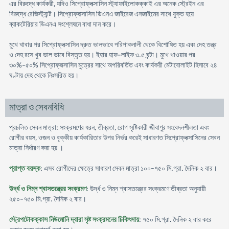
এর বিরুদ্ধে কার্যকরী, যদিও সিপ্রোফ্লক্সাসিন স্ট্যাফাইলোকক্কাই এর অনেক স্ট্রেইন এর
বিরুদ্ধে রেজিস্ট্যান্ট। সিপ্রোফ্লক্সাসিন ডিএনএ জাইরেজ এনজাইমের সাথে যুক্ত হয়ে
ব্যাকটেরিয়ার ডিএনএ সংশ্লেষনে বাধা দান করে।
মুখে খাবার পর সিপ্রোফ্লক্সাসিন দ্রুত ভালভাবে পরিপাকনালী থেকে বিশোষিত হয় এবং দেহ তন্ত্র
ও দেহ রসে খুব ভাল ভাবে বিস্তৃত হয়। ইহার হাফ-লাইফ ৩.৫ ঘন্টা। মুখে খাওয়ার পর
৩০%-৫০% সিপ্রোফ্লক্সাসিন মুত্রের সাথে অপরিবর্তিত এবং কার্যকরী মেটাবোলাইট হিসাবে ২৪
ঘণ্টায় দেহ থেকে নিঃসরিত হয়।
মাত্রা ও সেবনবিধি
প্রচলিত সেবন মাত্রা: সংক্রমণের ধরন, তীব্রতা, রোগ সৃষ্টিকারী জীবাণুর সংবেদনশীলতা এবং
রোগীর বয়স, ওজন ও বৃক্কীয় কার্যকারিতার উপর নির্ভর করেই সাধারণত সিপ্রোফ্লক্সাসিনের সেবন
মাত্রা নির্ধারণ করা হয় ।
প্রাপ্ত বয়স্ক
: এসব রোগীদের ক্ষেত্রে সাধারণ সেবন মাত্রা ১০০-৭৫০ মি.গ্রা. দৈনিক ২ বার।
উর্দ্ধ ও নিম্ন শ্বাসতন্ত্রের সংক্রমণ
: উর্দ্ধ ও নিম্ন শ্বাসতন্ত্রের সংক্রমণে তীব্রতা অনুযায়ী
২৫০-৭৫০ মি.গ্রা. দৈনিক ২ বার।
স্ট্রেপটোকক্কাস নিউমোনি দ্বারা সৃষ্ট সংক্রমনের চিকিৎসায়
: ৭৫০ মি.গ্রা. দৈনিক ২ বার করে