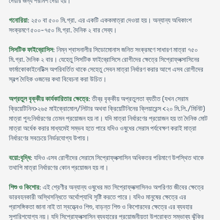
দেয়ার জন্য পরামর্শ দেয়া হয়।
গনোরিয়া
: ২৫০ বা ৫০০ মি.গ্রা. এর একটি এককমাত্রা দেওয়া হয়। অন্যান্য অধিকাংশ
সংক্রমণে ৫০০-৭৫০ মি.গ্রা. দৈনিক ২ বার সেব্য।
সিসটিক ফাইব্রোসিস
: নিম্ন শ্বাসনালীর সিডোমোনাস জনিত সংক্রমণে সাধারণ মাত্রা ৭৫০
মি.গ্রা. দৈনিক ২ বার। যেহেতু সিসটিক ফাইব্রোসিসে রোগীদের ক্ষেত্রে সিপ্রোফ্লক্সাসিনের
ফার্মাকোকাইনেটিক্স অপরিবর্তিত থাকে সেহেতু সেবন মাত্রা নির্ধারণ করার আগে এসব রোগীদের
স্বল্প দৈহিক ওজনের কথা বিবেচনা করা উচিত।
অপ্রতুল বৃক্কীয় কার্যকারিতার ক্ষেত্রে
: তীব্র বৃক্কীয় অপ্রতুলতা ব্যতীত (যখন সেরাম
ক্রিয়েটিনিন>২৬৫ মাইক্রোমোল/লিটার অথবা ক্রিয়েটিনিনের ক্লিয়ারেন্স <২০ মি.লি./মিনিট)
মাত্রা পুন:নির্ধারণের তেমন প্রয়োজন হয় না। যদি মাত্রা নির্ধারণের প্রয়োজন হয় তা দৈনিক মোট
মাত্রা অর্ধেক করার মাধ্যমেই সম্ভব হতে পারে যদিও ওষুধের সেরাম পর্যবেক্ষণ করাই মাত্রা
নির্ধারণের সবচেয়ে নির্ভরযোগ্য উপায়।
বয়ো:বৃদ্ধি
: যদিও এসব রোগীদের সেরামে সিপ্রোফ্লক্সাসিন অধিকতর পরিমাণে উপস্থিত থাকে
তথাপি মাত্রা নির্ধারণের কোন প্রয়োজন হয় না।
শিশু ও কিশোর
: এই শ্রেণীর অন্যান্য ওষুধের মত সিপ্রোফ্লক্সাসিনও অপরিণত জীবের ক্ষেত্রে
ভারবহনকারী অস্থিসন্ধিতে অর্থোপ্যাথি সৃষ্টি করতে পারে। যদিও মানুষের ক্ষেত্রে এর
প্রাসঙ্গিকতা জানা নাই তা স্বত্ত্বেও শিশু, বাড়ন্ত শিশু ও কিশোরদের ক্ষেত্রে এর ব্যবহার
সুপারিশযোগ্য নয়। যদি সিপ্রোফ্লক্সাসিন ব্যবহারের প্রয়োজনীয়তা উপরোক্ত সম্ভাব্য ঝুঁকির