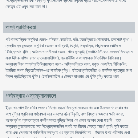
সিপ্রোফ্লক্সাসিন এবং অন্যান্য কুইনোলোন গ্রুপের ওষুধের প্রতি অতিসংবেদনশীল রোগীদের
ক্ষেত্রে এই ওষুধ দেয়া যাবে না।
পার্শ্ব প্রতিক্রিয়া
পরিপাকতান্ত্রিক অসুবিধা যেমন- বমিভাব, ডায়রিয়া, বমি, হজমক্রিয়ায় গোলযোগ, তলপেটে ব্যথা।
কেন্দ্রীয় স্নায়ুতন্ত্রের অসুবিধা যেমন- মাথা ব্যথা, ঝিমুনি, বিভ্রান্তি, খিচুনি এবং রেটিনাল
বিচ্ছিন্নতার ঝুঁকি। অতিসংবেদনশীলতা যেমন- গায়ে ফুসকুড়ি (কদাচিৎ স্টিভেন-জনসন সিনড্রোম
এবং টক্সিক এপিডারমাল নেক্রোলাইসিস), প্রুরাইটিস এবং সম্ভাব্য সিস্টেমিক বিক্রিয়া।
অন্যান্য বিরল পার্শ্বপ্রতিক্রিয়াগুলো হলো- অস্থিসন্ধিতে ব্যথা, যকৃত এনজাইম, বিলিরুবিন,
ইউরিয়া অথবা ক্রিয়েটিনাইন-এর সাময়িক বৃদ্ধি। হাইপোগ্লাইসেমিয়া ও মানসিক স্বাস্থ্যের উপর
বিরুপ প্রতিক্রিয়ার ঝুঁকি। টেনডিনাইটিস ও টেনডন রাপচার এর ঝুঁকি বৃদ্ধি করতে পারে।
গর্ভাবস্থায় ও স্তন্যদানকালে
ইঁদুর, খরগোশ ইত্যাদির ক্ষেত্রে সিপ্রোফ্লক্সাসিন মুখে সেবনের পর এবং ইনজেকশন দেবার পর
বংশ বৃদ্ধির প্রক্রিয়া পর্যবেক্ষণ করে ভ্রুণের গঠন বিকৃতি, বংশ বিস্তার ক্ষমতার ক্ষতি হওয়া,
প্রসবপূর্ব বা প্রসবোত্তর কালীন সময়ে বৃদ্ধির উপর এর কোন প্রভাব দেখা যায় নি। তবে
অন্যান্য কুইনোলোনের মত সিপ্রোফ্লক্সাসিন অপরিণত জীবের ক্ষেত্রে আর্থোপ্যাথি সৃষ্টি করতে
পারে এবং সে কারণে গর্ভকালীন অবস্থায় এর ব্যবহার নিদের্শিত নয়। ইঁদুরের উপর পরীক্ষায় দেখা