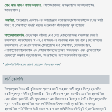
চোখ, নাক, কান ও গলার সংক্রমণ
: ওটাইটিস মিডিয়া, সাইনুসাইটিস ম্যাসটয়ডাইটিস,
টনসিলাইটিস।
গনোরিয়া
: ইউরেথ্রাল, রেকটাল এবং ফ্যারিঞ্জিয়াল গনোরিয়াসহ বিটা ল্যাকটামেজ নি:সরণকারী
জীবাণু বা পেনিসিলিনে মাঝারী ধরনের সংবেদনশীল জীবাণু দ্বারা সৃষ্ট গনোরিয়া
মাইক্রোবায়োলজি
: দেহ বহির্ভূত পরীক্ষায় দেখা গেছে যে সিপ্রোসিনের বাকটেরিয়া বিরোধী
কার্যকারিতা, ব্যাকটেরিয়ার ডি.এন.এ জাইরেজ এর প্রশমনের দরুন হয়ে থাকে। সিপ্রোসিনের
কার্যকারিতার এই পদ্ধতি অন্যান্য এন্টিবায়োটিক যথা পেনিসিলিন, সেফালোসপরিন,
এ্যামাইনোগ্লাইকোসাইড এবং টেট্রাসাইক্লিনের তুলনায় ভিন্ন সুতরাং এসব এন্টিবায়োটিকে
রেজিস্ট্যান্ট অনুজীব সমূহ সাধারনত: সিপ্রোসিনের প্রতি সংবেদনশীল হয়ে থাকে।
* রেজিস্টার্ড চিকিৎসকের পরামর্শ মোতাবেক ঔষধ সেবন করুন
'
ফার্মাকোলজি
সিপ্রোফ্লক্সাসিন একটি কুইনোলোন গ্রুপের একটি সংক্রমণ রোধী ওষুধ। সিপ্রোফ্লক্সাসিন
একটি প্রশস্ত বর্ণালীর এন্টিবায়োটিক। ইহা বেশীর ভাগ গ্রাম-নেগেটিভ এরোবিক ব্যাকটেরিয়া
যেমন এন্টারোব্যাকটেরিয়েসি, স্যুডোমোনাস এরোজিনোসা এর বিরুদ্ধে কার্যকরী। সিপ্রোফ্লক্সাসিন
গ্রাম-পজেটিভ ব্যাকটেরিয়া যেমন পেনিসিলিনেজ উৎপাদনকারী ব্যাকটেরিয়া, যে সমস্ত
ব্যাকটেরিয়া পেনিসিলিনেজ তৈরী করতে পারে না এবং মেথিসিলিন রেজিস্ট্যান্ট স্ট্যাফাইলোকক্কাই