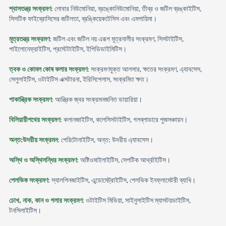
শ্বাসতন্ত্র সংক্রমণ
: লোবার নিউমোনিয়া, ব্রঙ্কোনিউমোনিয়া, তীব্র ও জটিল ব্রঙ্কাইটিস,
সিসটিক ফাইব্রোসিসের জটিলতা, ব্রঙ্কিয়েকটেসিস এবং এমপায়িমা।
মূত্রতন্ত্র সংক্রমণ
: জটিল এবং জটিল নয় এরূপ মূত্রনালীর সংক্রমণ, সিসটাইটিস,
পাইলোনেফ্রাইটিস, প্রস্টেটাইটিস, ইপিডিডাইমিটিস।
ত্বক ও কোমল কোষ কলার সংক্রমণ
: সংক্রমণযুক্ত আলসার, ক্ষতের সংক্রমণ, এ্যাবসেস,
সেলুলাইটিস, ওটাইটিস এক্সটারনা, ইরিসিপেলাস, সংক্রমিত ক্ষত।
পাকান্ত্রিক সংক্রমণ
: আন্ত্রিক জ্বর সংক্রমনজনিত ডায়ারিয়া।
বিলিয়ারীপথের সংক্রমণ
: কলানজাইটিস, কলেসিসটাইটিস, গলব্লাডারে পুজসঞ্চায়ন।
অন্ত:উদরীয় সংক্রমন
: পেরিটোনাইটিস, অন্ত: উদরীয় এ্যাবসেস।
অস্থি ও অস্থিসন্ধির সংক্রমণ
: অষ্টিওমাইলাইটিস, সেপটিক আর্থ্রাইটিস।
পেলভিক সংক্রমণ
: স্যালপিনজাইটিস, এন্ডোমেট্রাইটিস, পেলভিক ইনফ্লামেটরী ব্যাধি।
চোখ, নাক, কান ও গলার সংক্রমণ
: ওটাইটিস মিডিয়া, সাইনুসাইটিস ম্যাসটয়ডাইটিস,
টনসিলাইটিস।