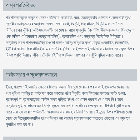
পার্শ্ব প্রতিক্রিয়া
পরিপাকতান্ত্রিক অসুবিধা যেমন- বমিভাব, ডায়রিয়া, বমি, হজমক্রিয়ায় গোলযোগ, তলপেটে ব্যথা।
কেন্দ্রীয় স্নায়ুতন্ত্রের অসুবিধা যেমন- মাথা ব্যথা, ঝিমুনি, বিভ্রান্তি, খিচুনি এবং রেটিনাল
বিচ্ছিন্নতার ঝুঁকি। অতিসংবেদনশীলতা যেমন- গায়ে ফুসকুড়ি (কদাচিৎ স্টিভেন-জনসন সিনড্রোম
এবং টক্সিক এপিডারমাল নেক্রোলাইসিস), প্রুরাইটিস এবং সম্ভাব্য সিস্টেমিক বিক্রিয়া।
অন্যান্য বিরল পার্শ্বপ্রতিক্রিয়াগুলো হলো- অস্থিসন্ধিতে ব্যথা, যকৃত এনজাইম, বিলিরুবিন,
ইউরিয়া অথবা ক্রিয়েটিনাইন-এর সাময়িক বৃদ্ধি। হাইপোগ্লাইসেমিয়া ও মানসিক স্বাস্থ্যের উপর
বিরুপ প্রতিক্রিয়ার ঝুঁকি। টেনডিনাইটিস ও টেনডন রাপচার এর ঝুঁকি বৃদ্ধি করতে পারে।
গর্ভাবস্থায় ও স্তন্যদানকালে
ইঁদুর, খরগোশ ইত্যাদির ক্ষেত্রে সিপ্রোফ্লক্সাসিন মুখে সেবনের পর এবং ইনজেকশন দেবার পর
বংশ বৃদ্ধির প্রক্রিয়া পর্যবেক্ষণ করে ভ্রুণের গঠন বিকৃতি, বংশ বিস্তার ক্ষমতার ক্ষতি হওয়া,
প্রসবপূর্ব বা প্রসবোত্তর কালীন সময়ে বৃদ্ধির উপর এর কোন প্রভাব দেখা যায় নি। তবে
অন্যান্য কুইনোলোনের মত সিপ্রোফ্লক্সাসিন অপরিণত জীবের ক্ষেত্রে আর্থোপ্যাথি সৃষ্টি করতে
পারে এবং সে কারণে গর্ভকালীন অবস্থায় এর ব্যবহার নিদের্শিত নয়। ইঁদুরের উপর পরীক্ষায় দেখা
গেছে যে সিপ্রোফ্লক্সাসিন দুগ্ধে নিঃসৃত হয় কাজেই স্তন্যদানরত মায়েদের ক্ষেত্রে এর ব্যবহার
সুপারিশ করা হয় না।