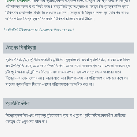
চিকিৎসা মেয়াদকাল
: চিকিৎসার স্থায়িত্বকাল সংক্রমন জনিত রেসপন্স এবং ব্যাকটেরিওলজিক্যাল
পরীক্ষালব্ধ ফলের উপর নির্ভর করে। মাত্রাতিরিক্ত সংক্রমণের ক্ষেত্রে সিপ্রোফ্লক্সাসিন দ্বারা
চিকিৎসার মেয়াদকাল সাধারণত ৫ থেকে ১০ দিন। সংক্রমণের চিহ্ন বা লক্ষণ দূর হবার পর আরও
৩ দিন পর্যন্ত সিপ্রোফ্লক্সাসিন দ্বারা চিকিৎসা চালিয়ে যাওয়া উচিত।
* রেজিস্টার্ড চিকিৎসকের পরামর্শ মোতাবেক ঔষধ সেবন করুন
'
ঔষধের মিথষ্ক্রিয়া
ম্যাগনেসিয়াম/এ্যালুমিনিয়াম জাতীয় এন্টাসিড, সুক্রালফেট অথবা ক্যালসিয়াম, আয়রন এবং জিংক
এর উপস্থিতি আছে এমন কোন ঔষধ সিপ্রো-এসের সাথে সেবনযোগ্য নয়। এগুলো সেবনের ছয়
ঘন্টা পূর্বে অথবা দুই ঘন্টা পর সিপ্রো-এস সেবনযোগ্য। দুধ অথবা দুগ্ধজাত খাবারের সাথে
সিপ্রো-এস সেবনযোগ্য নয়। কারণ এতে করে সিপ্রো-এস এর পরিশোষণ দারুণভাবে কমে যায়।
খাদ্যের ক্যালসিয়াম সিপ্রো-এসের পরিশোষণকে প্রভাবিত করে না।
প্রতিনির্দেশনা
সিপ্রোফ্লক্সাসিন এবং অন্যান্য কুইনোলোন গ্রুপের ওষুধের প্রতি অতিসংবেদনশীল রোগীদের
ক্ষেত্রে এই ওষুধ দেয়া যাবে না।