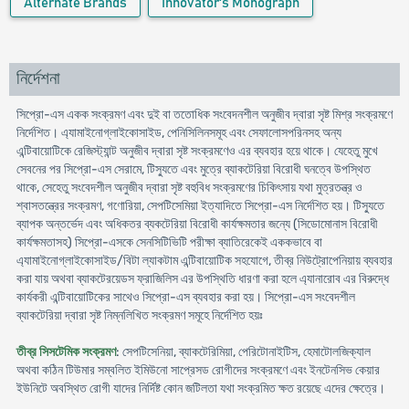
Alternate Brands
Innovator's Monograph
নির্দেশনা
সিপ্রো-এস একক সংক্রমণ এবং দুই বা ততোধিক সংবেদনশীল অনুজীব দ্বারা সৃষ্ট মিশ্র সংক্রমণে
নির্দেশিত। এ্যামাইনোগ্লাইকোসাইড, পেনিসিলিনসমূহ এবং সেফালোসপরিনসহ অন্য
এন্টিবায়োটিকে রেজিস্ট্যান্ট অনুজীব দ্বারা সৃষ্ট সংক্রমণেও এর ব্যবহার হয়ে থাকে। যেহেতু মুখে
সেবনের পর সিপ্রো-এস সেরামে, টিস্যুতে এবং মুত্রে ব্যাকটেরিয়া বিরোধী ঘনত্বে উপস্থিত
থাকে, সেহেতু সংবেদশীল অনুজীব দ্বারা সৃষ্ট বহুবিধ সংক্রমণের চিকিৎসায় যথা মুত্রতন্ত্র ও
শ্বাসতন্ত্রের সংক্রমণ, গণোরিয়া, সেপটিসেমিয়া ইত্যাদিতে সিপ্রো-এস নির্দেশিত হয়। টিস্যুতে
ব্যাপক অন্তর্ভেদ এবং অধিকতর ব্যকটেরিয়া বিরোধী কার্যক্ষমতার জন্যে (সিডোমোনাস বিরোধী
কার্যক্ষমতাসহ) সিপ্রো-এসকে সেনসিটিভিটি পরীক্ষা ব্যাতিরেকেই এককভাবে বা
এ্যামাইনোগ্লাইকোসাইড/বিটা ল্যাকটাম এন্টিবায়োটিক সহযোগে, তীব্র নিউট্রোপেনিয়ায় ব্যবহার
করা যায় অথবা ব্যাকটেরয়েডস ফ্রাজিলিস এর উপস্থিতি ধারণা করা হলে এ্যানারোব এর বিরুদ্ধে
কার্যকরী এন্টিবায়োটিকের সাথেও সিপ্রো-এস ব্যবহার করা হয়। সিপ্রো-এস সংবেদশীল
ব্যাকটেরিয়া দ্বারা সৃষ্ট নিম্নলিখিত সংক্রমণ সমূহে নির্দেশিত হয়ঃ
তীব্র সিসটেমিক সংক্রমণ
: সেপটিসেনিয়া, ব্যাকটেরিমিয়া, পেরিটোনাইটিস, হেমাটোলজিক্যাল
অথবা কঠিন টিউমার সম্বলিত ইমিউনো সাপ্রেসড রোগীদের সংক্রমণে এবং ইনটেনসিভ কেয়ার
ইউনিটে অবস্থিত রোগী যাদের নির্দিষ্ট কোন জটিলতা যথা সংক্রমিত ক্ষত রয়েছে এদের ক্ষেত্রে।