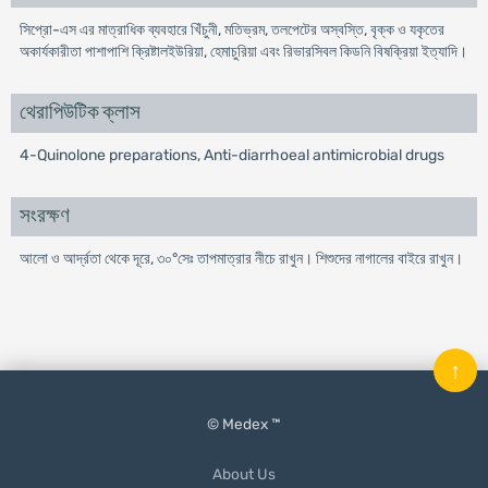
সিপ্রো-এস এর মাত্রাধিক ব্যবহারে খিঁচুনী, মতিভ্রম, তলপেটের অস্বস্তি, বৃক্ক ও যকৃতের
অকার্যকারীতা পাশাপাশি ক্রিষ্টালইউরিয়া, হেমাচুরিয়া এবং রিভারসিবল কিডনি বিষক্রিয়া ইত্যাদি।
থেরাপিউটিক ক্লাস
4-Quinolone preparations, Anti-diarrhoeal antimicrobial drugs
সংরক্ষণ
আলো ও আর্দ্রতা থেকে দূরে, ৩০°সেঃ তাপমাত্রার নীচে রাখুন। শিশুদের নাগালের বাইরে রাখুন।
↑
© Medex ™
About Us