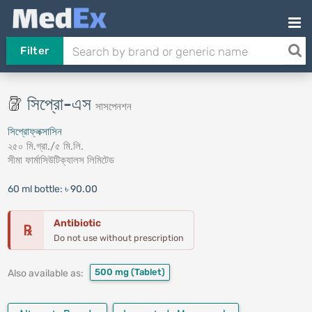
Filter
সিপ্রো-এস
সাসপেনশন
সিপ্রোফ্লক্সাসিন
২৫০ মি.গ্রা./৫ মি.লি.
সীমা ফার্মাসিউটিক্যালস লিমিটেড
60 ml bottle:
৳ 90.00
Antibiotic
℞
Do not use without prescription
500 mg
(Tablet)
Also available as: