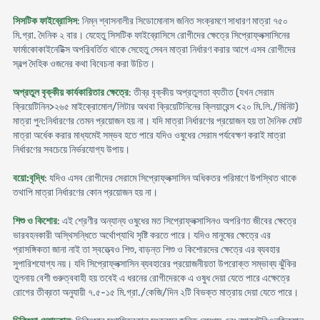
সিসটিক ফাইব্রোসিস
: নিম্ন শ্বাসনালীর সিডোমোনাস জনিত সংক্রমণে সাধারণ মাত্রা ৭৫০
মি.গ্রা. দৈনিক ২ বার। যেহেতু সিসটিক ফাইব্রোসিসে রোগীদের ক্ষেত্রে সিপ্রোফ্লক্সাসিনের
ফার্মাকোকাইনেটিক্স অপরিবর্তিত থাকে সেহেতু সেবন মাত্রা নির্ধারণ করার আগে এসব রোগীদের
স্বল্প দৈহিক ওজনের কথা বিবেচনা করা উচিত।
অপ্রতুল বৃক্কীয় কার্যকারিতার ক্ষেত্রে
: তীব্র বৃক্কীয় অপ্রতুলতা ব্যতীত (যখন সেরাম
ক্রিয়েটিনিন>২৬৫ মাইক্রোমোল/লিটার অথবা ক্রিয়েটিনিনের ক্লিয়ারেন্স <২০ মি.লি./মিনিট)
মাত্রা পুন:নির্ধারণের তেমন প্রয়োজন হয় না। যদি মাত্রা নির্ধারণের প্রয়োজন হয় তা দৈনিক মোট
মাত্রা অর্ধেক করার মাধ্যমেই সম্ভব হতে পারে যদিও ওষুধের সেরাম পর্যবেক্ষণ করাই মাত্রা
নির্ধারণের সবচেয়ে নির্ভরযোগ্য উপায়।
বয়ো:বৃদ্ধি
: যদিও এসব রোগীদের সেরামে সিপ্রোফ্লক্সাসিন অধিকতর পরিমাণে উপস্থিত থাকে
তথাপি মাত্রা নির্ধারণের কোন প্রয়োজন হয় না।
শিশু ও কিশোর
: এই শ্রেণীর অন্যান্য ওষুধের মত সিপ্রোফ্লক্সাসিনও অপরিণত জীবের ক্ষেত্রে
ভারবহনকারী অস্থিসন্ধিতে অর্থোপ্যাথি সৃষ্টি করতে পারে। যদিও মানুষের ক্ষেত্রে এর
প্রাসঙ্গিকতা জানা নাই তা স্বত্ত্বেও শিশু, বাড়ন্ত শিশু ও কিশোরদের ক্ষেত্রে এর ব্যবহার
সুপারিশযোগ্য নয়। যদি সিপ্রোফ্লক্সাসিন ব্যবহারের প্রয়োজনীয়তা উপরোক্ত সম্ভাব্য ঝুঁকির
তুলনায় বেশী গুরুত্ববাহী হয় তবেই এ ধরনের রোগীদেরকে এ ওষুধ দেয়া যেতে পারে এক্ষেত্রে
রোগের তীব্রতা অনুযায়ী ৭.৫-১৫ মি.গ্রা./কেজি/দিন ২টি বিভক্ত মাত্রায় দেয়া যেতে পারে।