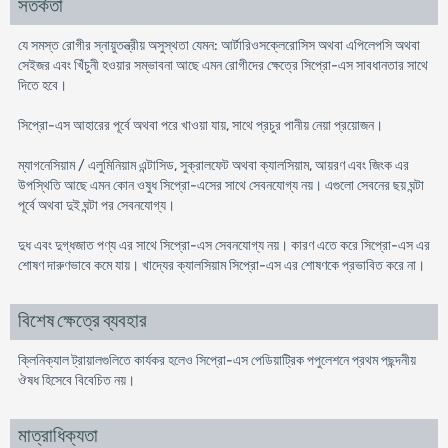
সতর্কতা
যে সমস্ত রোগীর স্নায়ুতন্ত্রীয় অসুস্থতা যেমন: আর্টারিওসক্লেরোসিস অথবা এপিলেপসি অথবা
সেইজর এবং খিঁচুনী হওয়ার সম্ভাবনা আছে এমন রোগীদের ক্ষেত্রে সিপ্রো-এস সাবধানতার সাথে
দিতে হবে।
সিপ্রো-এস আহারের পূর্বে অথবা পরে খাওয়া যায়, সাথে প্রচুর পানীয় নেয়া প্রয়োজন।
ম্যাগনেসিয়াম / এলুমিনিয়াম এন্টাসিড, সুক্রালফেট অথবা ক্যালসিয়াম, আয়রণ এবং জিংক এর
উপস্থিতি আছে এমন কোন ওষুধ সিপ্রো-এসের সাথে সেবনযোগ্য নয়। এগুলো সেবনের ছয় ঘন্টা
পূর্বে অথবা দুই ঘন্টা পর সেবনযোগ্য।
দুধ এবং দুগ্ধজাত পণ্য এর সাথে সিপ্রো-এস সেবনযোগ্য নয়। কারণ এতে করে সিপ্রো-এস এর
শোষণ দারুণভাবে কমে যায়। খাদ্যের ক্যালসিয়াম সিপ্রো-এস এর শোষণকে প্রভাবিত করে না।
বিশেষ ক্ষেত্রে ব্যবহার
ক্লিনিক্যাল ট্রায়ালগুলিতে কার্যকর হলেও সিপ্রো-এস পেডিয়াট্রিক পপুলেশনে প্রথম পছন্দনীয়
ঔষধ হিসেবে বিবেচিত নয়।
মাত্রাধিক্যতা