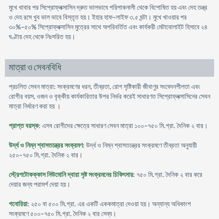
মুখে খাবার পর সিপ্রোফ্লক্সাসিন দ্রুত ভালভাবে পরিপাকনালী থেকে বিশোষিত হয় এবং দেহ তন্ত্র
ও দেহ রসে খুব ভাল ভাবে বিস্তৃত হয়। ইহার হাফ-লাইফ ৩.৫ ঘন্টা। মুখে খাওয়ার পর
৩০%-৫০% সিপ্রোফ্লক্সাসিন মুত্রের সাথে অপরিবর্তিত এবং কার্যকরী মেটাবোলাইট হিসাবে ২৪
ঘণ্টায় দেহ থেকে নিঃসরিত হয়।
মাত্রা ও সেবনবিধি
প্রচলিত সেবন মাত্রা: সংক্রমণের ধরন, তীব্রতা, রোগ সৃষ্টিকারী জীবাণুর সংবেদনশীলতা এবং
রোগীর বয়স, ওজন ও বৃক্কীয় কার্যকারিতার উপর নির্ভর করেই সাধারণত সিপ্রোফ্লক্সাসিনের সেবন
মাত্রা নির্ধারণ করা হয় ।
প্রাপ্ত বয়স্ক
: এসব রোগীদের ক্ষেত্রে সাধারণ সেবন মাত্রা ১০০-৭৫০ মি.গ্রা. দৈনিক ২ বার।
উর্দ্ধ ও নিম্ন শ্বাসতন্ত্রের সংক্রমণ
: উর্দ্ধ ও নিম্ন শ্বাসতন্ত্রের সংক্রমণে তীব্রতা অনুযায়ী
২৫০-৭৫০ মি.গ্রা. দৈনিক ২ বার।
স্ট্রেপটোকক্কাস নিউমোনি দ্বারা সৃষ্ট সংক্রমনের চিকিৎসায়
: ৭৫০ মি.গ্রা. দৈনিক ২ বার করে
দেয়ার জন্য পরামর্শ দেয়া হয়।
গনোরিয়া
: ২৫০ বা ৫০০ মি.গ্রা. এর একটি এককমাত্রা দেওয়া হয়। অন্যান্য অধিকাংশ
সংক্রমণে ৫০০-৭৫০ মি.গ্রা. দৈনিক ২ বার সেব্য।