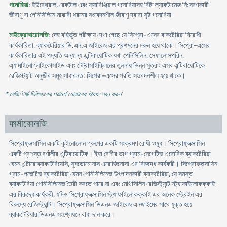
গনোরিয়া
: ইউরেথ্রাল, রেকটাল এবং ফ্যারিঞ্জিয়াল গনোরিয়াসহ বিটা ল্যাকটামেজ নি:সরণকারী
জীবাণু বা পেনিসিলিনে মাঝারী ধরনের সংবেদনশীল জীবাণু দ্বারা সৃষ্ট গনোরিয়া
মাইক্রোবায়োলজি
: দেহ বহির্ভূত পরীক্ষায় দেখা গেছে যে সিপ্রো-এসের বাকটেরিয়া বিরোধী
কার্যকারিতা, ব্যাকটেরিয়ার ডি.এন.এ জাইরেজ এর প্রশমনের দরুন হয়ে থাকে। সিপ্রো-এসের
কার্যকারিতার এই পদ্ধতি অন্যান্য এন্টিবায়োটিক যথা পেনিসিলিন, সেফালোসপরিন,
এ্যামাইনোগ্লাইকোসাইড এবং টেট্রাসাইক্লিনের তুলনায় ভিন্ন সুতরাং এসব এন্টিবায়োটিকে
রেজিস্ট্যান্ট অনুজীব সমূহ সাধারনত: সিপ্রো-এসের প্রতি সংবেদনশীল হয়ে থাকে।
* রেজিস্টার্ড চিকিৎসকের পরামর্শ মোতাবেক ঔষধ সেবন করুন
'
ফার্মাকোলজি
সিপ্রোফ্লক্সাসিন একটি কুইনোলোন গ্রুপের একটি সংক্রমণ রোধী ওষুধ। সিপ্রোফ্লক্সাসিন
একটি প্রশস্ত বর্ণালীর এন্টিবায়োটিক। ইহা বেশীর ভাগ গ্রাম-নেগেটিভ এরোবিক ব্যাকটেরিয়া
যেমন এন্টারোব্যাকটেরিয়েসি, স্যুডোমোনাস এরোজিনোসা এর বিরুদ্ধে কার্যকরী। সিপ্রোফ্লক্সাসিন
গ্রাম-পজেটিভ ব্যাকটেরিয়া যেমন পেনিসিলিনেজ উৎপাদনকারী ব্যাকটেরিয়া, যে সমস্ত
ব্যাকটেরিয়া পেনিসিলিনেজ তৈরী করতে পারে না এবং মেথিসিলিন রেজিস্ট্যান্ট স্ট্যাফাইলোকক্কাই
এর বিরুদ্ধে কার্যকরী, যদিও সিপ্রোফ্লক্সাসিন স্ট্যাফাইলোকক্কাই এর অনেক স্ট্রেইন এর
বিরুদ্ধে রেজিস্ট্যান্ট। সিপ্রোফ্লক্সাসিন ডিএনএ জাইরেজ এনজাইমের সাথে যুক্ত হয়ে
ব্যাকটেরিয়ার ডিএনএ সংশ্লেষনে বাধা দান করে।