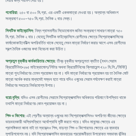
দেয়ার জন্য পরামর্শ দেয়া হয়।
গনোরিয়া
: ২৫০ বা ৫০০ মি.গ্রা. এর একটি এককমাত্রা দেওয়া হয়। অন্যান্য অধিকাংশ
সংক্রমণে ৫০০-৭৫০ মি.গ্রা. দৈনিক ২ বার সেব্য।
সিসটিক ফাইব্রোসিস
: নিম্ন শ্বাসনালীর সিডোমোনাস জনিত সংক্রমণে সাধারণ মাত্রা ৭৫০
মি.গ্রা. দৈনিক ২ বার। যেহেতু সিসটিক ফাইব্রোসিসে রোগীদের ক্ষেত্রে সিপ্রোফ্লক্সাসিনের
ফার্মাকোকাইনেটিক্স অপরিবর্তিত থাকে সেহেতু সেবন মাত্রা নির্ধারণ করার আগে এসব রোগীদের
স্বল্প দৈহিক ওজনের কথা বিবেচনা করা উচিত।
অপ্রতুল বৃক্কীয় কার্যকারিতার ক্ষেত্রে
: তীব্র বৃক্কীয় অপ্রতুলতা ব্যতীত (যখন সেরাম
ক্রিয়েটিনিন>২৬৫ মাইক্রোমোল/লিটার অথবা ক্রিয়েটিনিনের ক্লিয়ারেন্স <২০ মি.লি./মিনিট)
মাত্রা পুন:নির্ধারণের তেমন প্রয়োজন হয় না। যদি মাত্রা নির্ধারণের প্রয়োজন হয় তা দৈনিক মোট
মাত্রা অর্ধেক করার মাধ্যমেই সম্ভব হতে পারে যদিও ওষুধের সেরাম পর্যবেক্ষণ করাই মাত্রা
নির্ধারণের সবচেয়ে নির্ভরযোগ্য উপায়।
বয়ো:বৃদ্ধি
: যদিও এসব রোগীদের সেরামে সিপ্রোফ্লক্সাসিন অধিকতর পরিমাণে উপস্থিত থাকে
তথাপি মাত্রা নির্ধারণের কোন প্রয়োজন হয় না।
শিশু ও কিশোর
: এই শ্রেণীর অন্যান্য ওষুধের মত সিপ্রোফ্লক্সাসিনও অপরিণত জীবের ক্ষেত্রে
ভারবহনকারী অস্থিসন্ধিতে অর্থোপ্যাথি সৃষ্টি করতে পারে। যদিও মানুষের ক্ষেত্রে এর
প্রাসঙ্গিকতা জানা নাই তা স্বত্ত্বেও শিশু, বাড়ন্ত শিশু ও কিশোরদের ক্ষেত্রে এর ব্যবহার
সুপারিশযোগ্য নয়। যদি সিপ্রোফ্লক্সাসিন ব্যবহারের প্রয়োজনীয়তা উপরোক্ত সম্ভাব্য ঝুঁকির