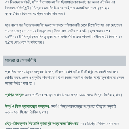
এর বিরুদ্ধে কার্যকরী, যদিও সিপ্রোফ্লক্সাসিন স্ট্যাফাইলোকক্কাই এর অনেক স্ট্রেইন এর
বিরুদ্ধে রেজিস্ট্যান্ট। সিপ্রোফ্লক্সাসিন ডিএনএ জাইরেজ এনজাইমের সাথে যুক্ত হয়ে
ব্যাকটেরিয়ার ডিএনএ সংশ্লেষনে বাধা দান করে।
মুখে খাবার পর সিপ্রোফ্লক্সাসিন দ্রুত ভালভাবে পরিপাকনালী থেকে বিশোষিত হয় এবং দেহ তন্ত্র
ও দেহ রসে খুব ভাল ভাবে বিস্তৃত হয়। ইহার হাফ-লাইফ ৩.৫ ঘন্টা। মুখে খাওয়ার পর
৩০%-৫০% সিপ্রোফ্লক্সাসিন মুত্রের সাথে অপরিবর্তিত এবং কার্যকরী মেটাবোলাইট হিসাবে ২৪
ঘণ্টায় দেহ থেকে নিঃসরিত হয়।
মাত্রা ও সেবনবিধি
প্রচলিত সেবন মাত্রা: সংক্রমণের ধরন, তীব্রতা, রোগ সৃষ্টিকারী জীবাণুর সংবেদনশীলতা এবং
রোগীর বয়স, ওজন ও বৃক্কীয় কার্যকারিতার উপর নির্ভর করেই সাধারণত সিপ্রোফ্লক্সাসিনের সেবন
মাত্রা নির্ধারণ করা হয় ।
প্রাপ্ত বয়স্ক
: এসব রোগীদের ক্ষেত্রে সাধারণ সেবন মাত্রা ১০০-৭৫০ মি.গ্রা. দৈনিক ২ বার।
উর্দ্ধ ও নিম্ন শ্বাসতন্ত্রের সংক্রমণ
: উর্দ্ধ ও নিম্ন শ্বাসতন্ত্রের সংক্রমণে তীব্রতা অনুযায়ী
২৫০-৭৫০ মি.গ্রা. দৈনিক ২ বার।
স্ট্রেপটোকক্কাস নিউমোনি দ্বারা সৃষ্ট সংক্রমনের চিকিৎসায়
: ৭৫০ মি.গ্রা. দৈনিক ২ বার করে