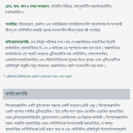
চোখ, নাক, কান ও গলার সংক্রমণ
: ওটাইটিস মিডিয়া, সাইনুসাইটিস ম্যাসটয়ডাইটিস,
টনসিলাইটিস।
গনোরিয়া
: ইউরেথ্রাল, রেকটাল এবং ফ্যারিঞ্জিয়াল গনোরিয়াসহ বিটা ল্যাকটামেজ নি:সরণকারী
জীবাণু বা পেনিসিলিনে মাঝারী ধরনের সংবেদনশীল জীবাণু দ্বারা সৃষ্ট গনোরিয়া
মাইক্রোবায়োলজি
: দেহ বহির্ভূত পরীক্ষায় দেখা গেছে যে ফ্লক্সাবিডের বাকটেরিয়া বিরোধী
কার্যকারিতা, ব্যাকটেরিয়ার ডি.এন.এ জাইরেজ এর প্রশমনের দরুন হয়ে থাকে। ফ্লক্সাবিডের
কার্যকারিতার এই পদ্ধতি অন্যান্য এন্টিবায়োটিক যথা পেনিসিলিন, সেফালোসপরিন,
এ্যামাইনোগ্লাইকোসাইড এবং টেট্রাসাইক্লিনের তুলনায় ভিন্ন সুতরাং এসব এন্টিবায়োটিকে
রেজিস্ট্যান্ট অনুজীব সমূহ সাধারনত: ফ্লক্সাবিডের প্রতি সংবেদনশীল হয়ে থাকে।
* রেজিস্টার্ড চিকিৎসকের পরামর্শ মোতাবেক ঔষধ সেবন করুন
'
ফার্মাকোলজি
সিপ্রোফ্লক্সাসিন একটি কুইনোলোন গ্রুপের একটি সংক্রমণ রোধী ওষুধ। সিপ্রোফ্লক্সাসিন
একটি প্রশস্ত বর্ণালীর এন্টিবায়োটিক। ইহা বেশীর ভাগ গ্রাম-নেগেটিভ এরোবিক ব্যাকটেরিয়া
যেমন এন্টারোব্যাকটেরিয়েসি, স্যুডোমোনাস এরোজিনোসা এর বিরুদ্ধে কার্যকরী। সিপ্রোফ্লক্সাসিন
গ্রাম-পজেটিভ ব্যাকটেরিয়া যেমন পেনিসিলিনেজ উৎপাদনকারী ব্যাকটেরিয়া, যে সমস্ত
ব্যাকটেরিয়া পেনিসিলিনেজ তৈরী করতে পারে না এবং মেথিসিলিন রেজিস্ট্যান্ট স্ট্যাফাইলোকক্কাই