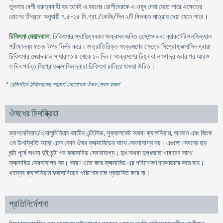
তুলনায় বেশী গুরুত্ববাহী হয় তবেই এ ধরনের রোগীদেরকে এ ওষুধ দেয়া যেতে পারে এক্ষেত্রে
রোগের তীব্রতা অনুযায়ী ৭.৫-১৫ মি.গ্রা./কেজি/দিন ২টি বিভক্ত মাত্রায় দেয়া যেতে পারে।
চিকিৎসা মেয়াদকাল
: চিকিৎসার স্থায়িত্বকাল সংক্রমন জনিত রেসপন্স এবং ব্যাকটেরিওলজিক্যাল
পরীক্ষালব্ধ ফলের উপর নির্ভর করে। মাত্রাতিরিক্ত সংক্রমণের ক্ষেত্রে সিপ্রোফ্লক্সাসিন দ্বারা
চিকিৎসার মেয়াদকাল সাধারণত ৫ থেকে ১০ দিন। সংক্রমণের চিহ্ন বা লক্ষণ দূর হবার পর আরও
৩ দিন পর্যন্ত সিপ্রোফ্লক্সাসিন দ্বারা চিকিৎসা চালিয়ে যাওয়া উচিত।
* রেজিস্টার্ড চিকিৎসকের পরামর্শ মোতাবেক ঔষধ সেবন করুন
'
ঔষধের মিথষ্ক্রিয়া
ম্যাগনেসিয়াম/এ্যালুমিনিয়াম জাতীয় এন্টাসিড, সুক্রালফেট অথবা ক্যালসিয়াম, আয়রন এবং জিংক
এর উপস্থিতি আছে এমন কোন ঔষধ ফ্লক্সাবিডের সাথে সেবনযোগ্য নয়। এগুলো সেবনের ছয়
ঘন্টা পূর্বে অথবা দুই ঘন্টা পর ফ্লক্সাবিড সেবনযোগ্য। দুধ অথবা দুগ্ধজাত খাবারের সাথে
ফ্লক্সাবিড সেবনযোগ্য নয়। কারণ এতে করে ফ্লক্সাবিড এর পরিশোষণ দারুণভাবে কমে যায়।
খাদ্যের ক্যালসিয়াম ফ্লক্সাবিডের পরিশোষণকে প্রভাবিত করে না।
প্রতিনির্দেশনা