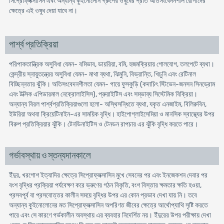
সিপ্রোফ্লক্সাসিন এবং অন্যান্য কুইনোলোন গ্রুপের ওষুধের প্রতি অতিসংবেদনশীল রোগীদের
ক্ষেত্রে এই ওষুধ দেয়া যাবে না।
পার্শ্ব প্রতিক্রিয়া
পরিপাকতান্ত্রিক অসুবিধা যেমন- বমিভাব, ডায়রিয়া, বমি, হজমক্রিয়ায় গোলযোগ, তলপেটে ব্যথা।
কেন্দ্রীয় স্নায়ুতন্ত্রের অসুবিধা যেমন- মাথা ব্যথা, ঝিমুনি, বিভ্রান্তি, খিচুনি এবং রেটিনাল
বিচ্ছিন্নতার ঝুঁকি। অতিসংবেদনশীলতা যেমন- গায়ে ফুসকুড়ি (কদাচিৎ স্টিভেন-জনসন সিনড্রোম
এবং টক্সিক এপিডারমাল নেক্রোলাইসিস), প্রুরাইটিস এবং সম্ভাব্য সিস্টেমিক বিক্রিয়া।
অন্যান্য বিরল পার্শ্বপ্রতিক্রিয়াগুলো হলো- অস্থিসন্ধিতে ব্যথা, যকৃত এনজাইম, বিলিরুবিন,
ইউরিয়া অথবা ক্রিয়েটিনাইন-এর সাময়িক বৃদ্ধি। হাইপোগ্লাইসেমিয়া ও মানসিক স্বাস্থ্যের উপর
বিরুপ প্রতিক্রিয়ার ঝুঁকি। টেনডিনাইটিস ও টেনডন রাপচার এর ঝুঁকি বৃদ্ধি করতে পারে।
গর্ভাবস্থায় ও স্তন্যদানকালে
ইঁদুর, খরগোশ ইত্যাদির ক্ষেত্রে সিপ্রোফ্লক্সাসিন মুখে সেবনের পর এবং ইনজেকশন দেবার পর
বংশ বৃদ্ধির প্রক্রিয়া পর্যবেক্ষণ করে ভ্রুণের গঠন বিকৃতি, বংশ বিস্তার ক্ষমতার ক্ষতি হওয়া,
প্রসবপূর্ব বা প্রসবোত্তর কালীন সময়ে বৃদ্ধির উপর এর কোন প্রভাব দেখা যায় নি। তবে
অন্যান্য কুইনোলোনের মত সিপ্রোফ্লক্সাসিন অপরিণত জীবের ক্ষেত্রে আর্থোপ্যাথি সৃষ্টি করতে
পারে এবং সে কারণে গর্ভকালীন অবস্থায় এর ব্যবহার নিদের্শিত নয়। ইঁদুরের উপর পরীক্ষায় দেখা