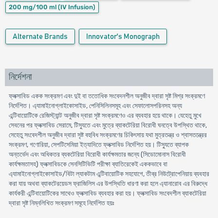
200 mg/100 ml
(IV Infusion)
Alternate Brands
Innovator's Monograph
নির্দেশনা
ফ্লক্সাবিড একক সংক্রমণ এবং দুই বা ততোধিক সংবেদনশীল অনুজীব দ্বারা সৃষ্ট মিশ্র সংক্রমণে
নির্দেশিত। এ্যামাইনোগ্লাইকোসাইড, পেনিসিলিনসমূহ এবং সেফালোসপরিনসহ অন্য
এন্টিবায়োটিকে রেজিস্ট্যান্ট অনুজীব দ্বারা সৃষ্ট সংক্রমণেও এর ব্যবহার হয়ে থাকে। যেহেতু মুখে
সেবনের পর ফ্লক্সাবিড সেরামে, টিস্যুতে এবং মুত্রে ব্যাকটেরিয়া বিরোধী ঘনত্বে উপস্থিত থাকে,
সেহেতু সংবেদশীল অনুজীব দ্বারা সৃষ্ট বহুবিধ সংক্রমণের চিকিৎসায় যথা মুত্রতন্ত্র ও শ্বাসতন্ত্রের
সংক্রমণ, গণোরিয়া, সেপটিসেমিয়া ইত্যাদিতে ফ্লক্সাবিড নির্দেশিত হয়। টিস্যুতে ব্যাপক
অন্তর্ভেদ এবং অধিকতর ব্যকটেরিয়া বিরোধী কার্যক্ষমতার জন্যে (সিডোমোনাস বিরোধী
কার্যক্ষমতাসহ) ফ্লক্সাবিডকে সেনসিটিভিটি পরীক্ষা ব্যাতিরেকেই এককভাবে বা
এ্যামাইনোগ্লাইকোসাইড/বিটা ল্যাকটাম এন্টিবায়োটিক সহযোগে, তীব্র নিউট্রোপেনিয়ায় ব্যবহার
করা যায় অথবা ব্যাকটেরয়েডস ফ্রাজিলিস এর উপস্থিতি ধারণা করা হলে এ্যানারোব এর বিরুদ্ধে
কার্যকরী এন্টিবায়োটিকের সাথেও ফ্লক্সাবিড ব্যবহার করা হয়। ফ্লক্সাবিড সংবেদশীল ব্যাকটেরিয়া
দ্বারা সৃষ্ট নিম্নলিখিত সংক্রমণ সমূহে নির্দেশিত হয়ঃ