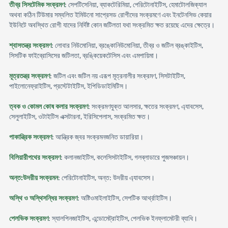
তীব্র সিসটেমিক সংক্রমণ
: সেপটিসেনিয়া, ব্যাকটেরিমিয়া, পেরিটোনাইটিস, হেমাটোলজিক্যাল
অথবা কঠিন টিউমার সম্বলিত ইমিউনো সাপ্রেসড রোগীদের সংক্রমণে এবং ইনটেনসিভ কেয়ার
ইউনিটে অবস্থিত রোগী যাদের নির্দিষ্ট কোন জটিলতা যথা সংক্রমিত ক্ষত রয়েছে এদের ক্ষেত্রে।
শ্বাসতন্ত্র সংক্রমণ
: লোবার নিউমোনিয়া, ব্রঙ্কোনিউমোনিয়া, তীব্র ও জটিল ব্রঙ্কাইটিস,
সিসটিক ফাইব্রোসিসের জটিলতা, ব্রঙ্কিয়েকটেসিস এবং এমপায়িমা।
মূত্রতন্ত্র সংক্রমণ
: জটিল এবং জটিল নয় এরূপ মূত্রনালীর সংক্রমণ, সিসটাইটিস,
পাইলোনেফ্রাইটিস, প্রস্টেটাইটিস, ইপিডিডাইমিটিস।
ত্বক ও কোমল কোষ কলার সংক্রমণ
: সংক্রমণযুক্ত আলসার, ক্ষতের সংক্রমণ, এ্যাবসেস,
সেলুলাইটিস, ওটাইটিস এক্সটারনা, ইরিসিপেলাস, সংক্রমিত ক্ষত।
পাকান্ত্রিক সংক্রমণ
: আন্ত্রিক জ্বর সংক্রমনজনিত ডায়ারিয়া।
বিলিয়ারীপথের সংক্রমণ
: কলানজাইটিস, কলেসিসটাইটিস, গলব্লাডারে পুজসঞ্চায়ন।
অন্ত:উদরীয় সংক্রমন
: পেরিটোনাইটিস, অন্ত: উদরীয় এ্যাবসেস।
অস্থি ও অস্থিসন্ধির সংক্রমণ
: অষ্টিওমাইলাইটিস, সেপটিক আর্থ্রাইটিস।
পেলভিক সংক্রমণ
: স্যালপিনজাইটিস, এন্ডোমেট্রাইটিস, পেলভিক ইনফ্লামেটরী ব্যাধি।