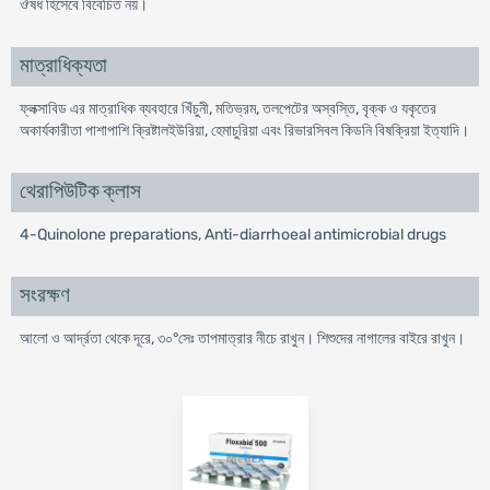
ঔষধ হিসেবে বিবেচিত নয়।
মাত্রাধিক্যতা
ফ্লক্সাবিড এর মাত্রাধিক ব্যবহারে খিঁচুনী, মতিভ্রম, তলপেটের অস্বস্তি, বৃক্ক ও যকৃতের
অকার্যকারীতা পাশাপাশি ক্রিষ্টালইউরিয়া, হেমাচুরিয়া এবং রিভারসিবল কিডনি বিষক্রিয়া ইত্যাদি।
থেরাপিউটিক ক্লাস
4-Quinolone preparations, Anti-diarrhoeal antimicrobial drugs
সংরক্ষণ
আলো ও আর্দ্রতা থেকে দূরে, ৩০°সেঃ তাপমাত্রার নীচে রাখুন। শিশুদের নাগালের বাইরে রাখুন।