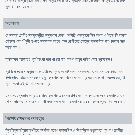
গেছে যে সিপ্রোফ্লক্সাসিন দুগ্ধে নিঃসৃত হয় কাজেই স্তন্যদানরত মায়েদের ক্ষেত্রে এর ব্যবহার
সুপারিশ করা হয় না।
সতর্কতা
যে সমস্ত রোগীর স্নায়ুতন্ত্রীয় অসুস্থতা যেমন: আর্টারিওসক্লেরোসিস অথবা এপিলেপসি অথবা
সেইজর এবং খিঁচুনী হওয়ার সম্ভাবনা আছে এমন রোগীদের ক্ষেত্রে ফ্লক্সাবিড সাবধানতার সাথে
দিতে হবে।
ফ্লক্সাবিড আহারের পূর্বে অথবা পরে খাওয়া যায়, সাথে প্রচুর পানীয় নেয়া প্রয়োজন।
ম্যাগনেসিয়াম / এলুমিনিয়াম এন্টাসিড, সুক্রালফেট অথবা ক্যালসিয়াম, আয়রণ এবং জিংক এর
উপস্থিতি আছে এমন কোন ওষুধ ফ্লক্সাবিডের সাথে সেবনযোগ্য নয়। এগুলো সেবনের ছয় ঘন্টা
পূর্বে অথবা দুই ঘন্টা পর সেবনযোগ্য।
দুধ এবং দুগ্ধজাত পণ্য এর সাথে ফ্লক্সাবিড সেবনযোগ্য নয়। কারণ এতে করে ফ্লক্সাবিড এর
শোষণ দারুণভাবে কমে যায়। খাদ্যের ক্যালসিয়াম ফ্লক্সাবিড এর শোষণকে প্রভাবিত করে না।
বিশেষ ক্ষেত্রে ব্যবহার
ক্লিনিক্যাল ট্রায়ালগুলিতে কার্যকর হলেও ফ্লক্সাবিড পেডিয়াট্রিক পপুলেশনে প্রথম পছন্দনীয়