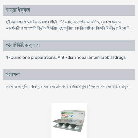
মাত্রাধিক্যতা
হাইফ্লক্স এর মাত্রাধিক ব্যবহারে খিঁচুনী, মতিভ্রম, তলপেটের অস্বস্তি, বৃক্ক ও যকৃতের
অকার্যকারীতা পাশাপাশি ক্রিষ্টালইউরিয়া, হেমাচুরিয়া এবং রিভারসিবল কিডনি বিষক্রিয়া ইত্যাদি।
থেরাপিউটিক ক্লাস
4-Quinolone preparations, Anti-diarrhoeal antimicrobial drugs
সংরক্ষণ
আলো ও আর্দ্রতা থেকে দূরে, ৩০°সেঃ তাপমাত্রার নীচে রাখুন। শিশুদের নাগালের বাইরে রাখুন।