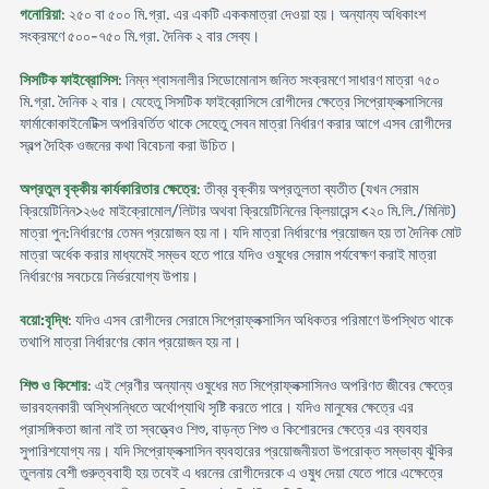
গনোরিয়া
: ২৫০ বা ৫০০ মি.গ্রা. এর একটি এককমাত্রা দেওয়া হয়। অন্যান্য অধিকাংশ
সংক্রমণে ৫০০-৭৫০ মি.গ্রা. দৈনিক ২ বার সেব্য।
সিসটিক ফাইব্রোসিস
: নিম্ন শ্বাসনালীর সিডোমোনাস জনিত সংক্রমণে সাধারণ মাত্রা ৭৫০
মি.গ্রা. দৈনিক ২ বার। যেহেতু সিসটিক ফাইব্রোসিসে রোগীদের ক্ষেত্রে সিপ্রোফ্লক্সাসিনের
ফার্মাকোকাইনেটিক্স অপরিবর্তিত থাকে সেহেতু সেবন মাত্রা নির্ধারণ করার আগে এসব রোগীদের
স্বল্প দৈহিক ওজনের কথা বিবেচনা করা উচিত।
অপ্রতুল বৃক্কীয় কার্যকারিতার ক্ষেত্রে
: তীব্র বৃক্কীয় অপ্রতুলতা ব্যতীত (যখন সেরাম
ক্রিয়েটিনিন>২৬৫ মাইক্রোমোল/লিটার অথবা ক্রিয়েটিনিনের ক্লিয়ারেন্স <২০ মি.লি./মিনিট)
মাত্রা পুন:নির্ধারণের তেমন প্রয়োজন হয় না। যদি মাত্রা নির্ধারণের প্রয়োজন হয় তা দৈনিক মোট
মাত্রা অর্ধেক করার মাধ্যমেই সম্ভব হতে পারে যদিও ওষুধের সেরাম পর্যবেক্ষণ করাই মাত্রা
নির্ধারণের সবচেয়ে নির্ভরযোগ্য উপায়।
বয়ো:বৃদ্ধি
: যদিও এসব রোগীদের সেরামে সিপ্রোফ্লক্সাসিন অধিকতর পরিমাণে উপস্থিত থাকে
তথাপি মাত্রা নির্ধারণের কোন প্রয়োজন হয় না।
শিশু ও কিশোর
: এই শ্রেণীর অন্যান্য ওষুধের মত সিপ্রোফ্লক্সাসিনও অপরিণত জীবের ক্ষেত্রে
ভারবহনকারী অস্থিসন্ধিতে অর্থোপ্যাথি সৃষ্টি করতে পারে। যদিও মানুষের ক্ষেত্রে এর
প্রাসঙ্গিকতা জানা নাই তা স্বত্ত্বেও শিশু, বাড়ন্ত শিশু ও কিশোরদের ক্ষেত্রে এর ব্যবহার
সুপারিশযোগ্য নয়। যদি সিপ্রোফ্লক্সাসিন ব্যবহারের প্রয়োজনীয়তা উপরোক্ত সম্ভাব্য ঝুঁকির
তুলনায় বেশী গুরুত্ববাহী হয় তবেই এ ধরনের রোগীদেরকে এ ওষুধ দেয়া যেতে পারে এক্ষেত্রে