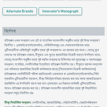
Alternate Brands
Innovator's Monograph
নির্দেশনা
হাইফ্লক্স একক সংক্রমণ এবং দুই বা ততোধিক সংবেদনশীল অনুজীব দ্বারা সৃষ্ট মিশ্র সংক্রমণে
নির্দেশিত। এ্যামাইনোগ্লাইকোসাইড, পেনিসিলিনসমূহ এবং সেফালোসপরিনসহ অন্য
এন্টিবায়োটিকে রেজিস্ট্যান্ট অনুজীব দ্বারা সৃষ্ট সংক্রমণেও এর ব্যবহার হয়ে থাকে। যেহেতু মুখে
সেবনের পর হাইফ্লক্স সেরামে, টিস্যুতে এবং মুত্রে ব্যাকটেরিয়া বিরোধী ঘনত্বে উপস্থিত থাকে,
সেহেতু সংবেদশীল অনুজীব দ্বারা সৃষ্ট বহুবিধ সংক্রমণের চিকিৎসায় যথা মুত্রতন্ত্র ও শ্বাসতন্ত্রের
সংক্রমণ, গণোরিয়া, সেপটিসেমিয়া ইত্যাদিতে হাইফ্লক্স নির্দেশিত হয়। টিস্যুতে ব্যাপক অন্তর্ভেদ
এবং অধিকতর ব্যকটেরিয়া বিরোধী কার্যক্ষমতার জন্যে (সিডোমোনাস বিরোধী কার্যক্ষমতাসহ)
হাইফ্লক্সকে সেনসিটিভিটি পরীক্ষা ব্যাতিরেকেই এককভাবে বা এ্যামাইনোগ্লাইকোসাইড/বিটা
ল্যাকটাম এন্টিবায়োটিক সহযোগে, তীব্র নিউট্রোপেনিয়ায় ব্যবহার করা যায় অথবা ব্যাকটেরয়েডস
ফ্রাজিলিস এর উপস্থিতি ধারণা করা হলে এ্যানারোব এর বিরুদ্ধে কার্যকরী এন্টিবায়োটিকের
সাথেও হাইফ্লক্স ব্যবহার করা হয়। হাইফ্লক্স সংবেদশীল ব্যাকটেরিয়া দ্বারা সৃষ্ট নিম্নলিখিত
সংক্রমণ সমূহে নির্দেশিত হয়ঃ
তীব্র সিসটেমিক সংক্রমণ
: সেপটিসেনিয়া, ব্যাকটেরিমিয়া, পেরিটোনাইটিস, হেমাটোলজিক্যাল