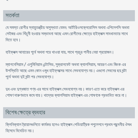
সতর্কতা
যে সমস্ত রোগীর স্নায়ুতন্ত্রীয় অসুস্থতা যেমন: আর্টারিওসক্লেরোসিস অথবা এপিলেপসি অথবা
সেইজর এবং খিঁচুনী হওয়ার সম্ভাবনা আছে এমন রোগীদের ক্ষেত্রে হাইফ্লক্স সাবধানতার সাথে
দিতে হবে।
হাইফ্লক্স আহারের পূর্বে অথবা পরে খাওয়া যায়, সাথে প্রচুর পানীয় নেয়া প্রয়োজন।
ম্যাগনেসিয়াম / এলুমিনিয়াম এন্টাসিড, সুক্রালফেট অথবা ক্যালসিয়াম, আয়রণ এবং জিংক এর
উপস্থিতি আছে এমন কোন ওষুধ হাইফ্লক্সের সাথে সেবনযোগ্য নয়। এগুলো সেবনের ছয় ঘন্টা
পূর্বে অথবা দুই ঘন্টা পর সেবনযোগ্য।
দুধ এবং দুগ্ধজাত পণ্য এর সাথে হাইফ্লক্স সেবনযোগ্য নয়। কারণ এতে করে হাইফ্লক্স এর
শোষণ দারুণভাবে কমে যায়। খাদ্যের ক্যালসিয়াম হাইফ্লক্স এর শোষণকে প্রভাবিত করে না।
বিশেষ ক্ষেত্রে ব্যবহার
ক্লিনিক্যাল ট্রায়ালগুলিতে কার্যকর হলেও হাইফ্লক্স পেডিয়াট্রিক পপুলেশনে প্রথম পছন্দনীয় ঔষধ
হিসেবে বিবেচিত নয়।