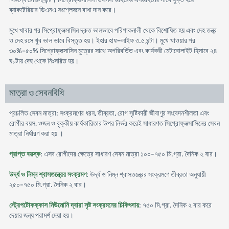
ব্যাকটেরিয়ার ডিএনএ সংশ্লেষনে বাধা দান করে।
মুখে খাবার পর সিপ্রোফ্লক্সাসিন দ্রুত ভালভাবে পরিপাকনালী থেকে বিশোষিত হয় এবং দেহ তন্ত্র
ও দেহ রসে খুব ভাল ভাবে বিস্তৃত হয়। ইহার হাফ-লাইফ ৩.৫ ঘন্টা। মুখে খাওয়ার পর
৩০%-৫০% সিপ্রোফ্লক্সাসিন মুত্রের সাথে অপরিবর্তিত এবং কার্যকরী মেটাবোলাইট হিসাবে ২৪
ঘণ্টায় দেহ থেকে নিঃসরিত হয়।
মাত্রা ও সেবনবিধি
প্রচলিত সেবন মাত্রা: সংক্রমণের ধরন, তীব্রতা, রোগ সৃষ্টিকারী জীবাণুর সংবেদনশীলতা এবং
রোগীর বয়স, ওজন ও বৃক্কীয় কার্যকারিতার উপর নির্ভর করেই সাধারণত সিপ্রোফ্লক্সাসিনের সেবন
মাত্রা নির্ধারণ করা হয় ।
প্রাপ্ত বয়স্ক
: এসব রোগীদের ক্ষেত্রে সাধারণ সেবন মাত্রা ১০০-৭৫০ মি.গ্রা. দৈনিক ২ বার।
উর্দ্ধ ও নিম্ন শ্বাসতন্ত্রের সংক্রমণ
: উর্দ্ধ ও নিম্ন শ্বাসতন্ত্রের সংক্রমণে তীব্রতা অনুযায়ী
২৫০-৭৫০ মি.গ্রা. দৈনিক ২ বার।
স্ট্রেপটোকক্কাস নিউমোনি দ্বারা সৃষ্ট সংক্রমনের চিকিৎসায়
: ৭৫০ মি.গ্রা. দৈনিক ২ বার করে
দেয়ার জন্য পরামর্শ দেয়া হয়।