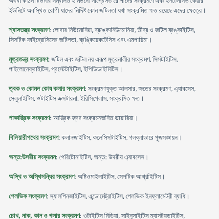
অথবা কঠিন টিউমার সম্বলিত ইমিউনো সাপ্রেসড রোগীদের সংক্রমণে এবং ইনটেনসিভ কেয়ার
ইউনিটে অবস্থিত রোগী যাদের নির্দিষ্ট কোন জটিলতা যথা সংক্রমিত ক্ষত রয়েছে এদের ক্ষেত্রে।
শ্বাসতন্ত্র সংক্রমণ
: লোবার নিউমোনিয়া, ব্রঙ্কোনিউমোনিয়া, তীব্র ও জটিল ব্রঙ্কাইটিস,
সিসটিক ফাইব্রোসিসের জটিলতা, ব্রঙ্কিয়েকটেসিস এবং এমপায়িমা।
মূত্রতন্ত্র সংক্রমণ
: জটিল এবং জটিল নয় এরূপ মূত্রনালীর সংক্রমণ, সিসটাইটিস,
পাইলোনেফ্রাইটিস, প্রস্টেটাইটিস, ইপিডিডাইমিটিস।
ত্বক ও কোমল কোষ কলার সংক্রমণ
: সংক্রমণযুক্ত আলসার, ক্ষতের সংক্রমণ, এ্যাবসেস,
সেলুলাইটিস, ওটাইটিস এক্সটারনা, ইরিসিপেলাস, সংক্রমিত ক্ষত।
পাকান্ত্রিক সংক্রমণ
: আন্ত্রিক জ্বর সংক্রমনজনিত ডায়ারিয়া।
বিলিয়ারীপথের সংক্রমণ
: কলানজাইটিস, কলেসিসটাইটিস, গলব্লাডারে পুজসঞ্চায়ন।
অন্ত:উদরীয় সংক্রমন
: পেরিটোনাইটিস, অন্ত: উদরীয় এ্যাবসেস।
অস্থি ও অস্থিসন্ধির সংক্রমণ
: অষ্টিওমাইলাইটিস, সেপটিক আর্থ্রাইটিস।
পেলভিক সংক্রমণ
: স্যালপিনজাইটিস, এন্ডোমেট্রাইটিস, পেলভিক ইনফ্লামেটরী ব্যাধি।
চোখ, নাক, কান ও গলার সংক্রমণ
: ওটাইটিস মিডিয়া, সাইনুসাইটিস ম্যাসটয়ডাইটিস,