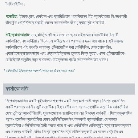
টনসিলাইটিস।
গনোরিয়া
: ইউরেথ্রাল, রেকটাল এবং ফ্যারিঞ্জিয়াল গনোরিয়াসহ বিটা ল্যাকটামেজ নি:সরণকারী
জীবাণু বা পেনিসিলিনে মাঝারী ধরনের সংবেদনশীল জীবাণু দ্বারা সৃষ্ট গনোরিয়া
মাইক্রোবায়োলজি
: দেহ বহির্ভূত পরীক্ষায় দেখা গেছে যে হাইফ্লক্সের বাকটেরিয়া বিরোধী
কার্যকারিতা, ব্যাকটেরিয়ার ডি.এন.এ জাইরেজ এর প্রশমনের দরুন হয়ে থাকে। হাইফ্লক্সের
কার্যকারিতার এই পদ্ধতি অন্যান্য এন্টিবায়োটিক যথা পেনিসিলিন, সেফালোসপরিন,
এ্যামাইনোগ্লাইকোসাইড এবং টেট্রাসাইক্লিনের তুলনায় ভিন্ন সুতরাং এসব এন্টিবায়োটিকে
রেজিস্ট্যান্ট অনুজীব সমূহ সাধারনত: হাইফ্লক্সের প্রতি সংবেদনশীল হয়ে থাকে।
* রেজিস্টার্ড চিকিৎসকের পরামর্শ মোতাবেক ঔষধ সেবন করুন
'
ফার্মাকোলজি
সিপ্রোফ্লক্সাসিন একটি কুইনোলোন গ্রুপের একটি সংক্রমণ রোধী ওষুধ। সিপ্রোফ্লক্সাসিন
একটি প্রশস্ত বর্ণালীর এন্টিবায়োটিক। ইহা বেশীর ভাগ গ্রাম-নেগেটিভ এরোবিক ব্যাকটেরিয়া
যেমন এন্টারোব্যাকটেরিয়েসি, স্যুডোমোনাস এরোজিনোসা এর বিরুদ্ধে কার্যকরী। সিপ্রোফ্লক্সাসিন
গ্রাম-পজেটিভ ব্যাকটেরিয়া যেমন পেনিসিলিনেজ উৎপাদনকারী ব্যাকটেরিয়া, যে সমস্ত
ব্যাকটেরিয়া পেনিসিলিনেজ তৈরী করতে পারে না এবং মেথিসিলিন রেজিস্ট্যান্ট স্ট্যাফাইলোকক্কাই
এর বিরুদ্ধে কার্যকরী, যদিও সিপ্রোফ্লক্সাসিন স্ট্যাফাইলোকক্কাই এর অনেক স্ট্রেইন এর
বিরুদ্ধে রেজিস্ট্যান্ট। সিপ্রোফ্লক্সাসিন ডিএনএ জাইরেজ এনজাইমের সাথে যুক্ত হয়ে