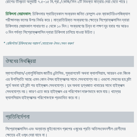
রোগের তীব্রতা অনুযায়ী ৭.৫-১৫ মি.গ্রা./কেজি/দিন ২টি বিভক্ত মাত্রায় দেয়া যেতে পারে।
চিকিৎসা মেয়াদকাল
: চিকিৎসার স্থায়িত্বকাল সংক্রমন জনিত রেসপন্স এবং ব্যাকটেরিওলজিক্যাল
পরীক্ষালব্ধ ফলের উপর নির্ভর করে। মাত্রাতিরিক্ত সংক্রমণের ক্ষেত্রে সিপ্রোফ্লক্সাসিন দ্বারা
চিকিৎসার মেয়াদকাল সাধারণত ৫ থেকে ১০ দিন। সংক্রমণের চিহ্ন বা লক্ষণ দূর হবার পর আরও
৩ দিন পর্যন্ত সিপ্রোফ্লক্সাসিন দ্বারা চিকিৎসা চালিয়ে যাওয়া উচিত।
* রেজিস্টার্ড চিকিৎসকের পরামর্শ মোতাবেক ঔষধ সেবন করুন
'
ঔষধের মিথষ্ক্রিয়া
ম্যাগনেসিয়াম/এ্যালুমিনিয়াম জাতীয় এন্টাসিড, সুক্রালফেট অথবা ক্যালসিয়াম, আয়রন এবং জিংক
এর উপস্থিতি আছে এমন কোন ঔষধ হাইফ্লক্সের সাথে সেবনযোগ্য নয়। এগুলো সেবনের ছয় ঘন্টা
পূর্বে অথবা দুই ঘন্টা পর হাইফ্লক্স সেবনযোগ্য। দুধ অথবা দুগ্ধজাত খাবারের সাথে হাইফ্লক্স
সেবনযোগ্য নয়। কারণ এতে করে হাইফ্লক্স এর পরিশোষণ দারুণভাবে কমে যায়। খাদ্যের
ক্যালসিয়াম হাইফ্লক্সের পরিশোষণকে প্রভাবিত করে না।
প্রতিনির্দেশনা
সিপ্রোফ্লক্সাসিন এবং অন্যান্য কুইনোলোন গ্রুপের ওষুধের প্রতি অতিসংবেদনশীল রোগীদের
ক্ষেত্রে এই ওষুধ দেয়া যাবে না।