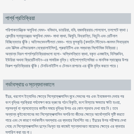
পার্শ্ব প্রতিক্রিয়া
পরিপাকতান্ত্রিক অসুবিধা যেমন- বমিভাব, ডায়রিয়া, বমি, হজমক্রিয়ায় গোলযোগ, তলপেটে ব্যথা।
কেন্দ্রীয় স্নায়ুতন্ত্রের অসুবিধা যেমন- মাথা ব্যথা, ঝিমুনি, বিভ্রান্তি, খিচুনি এবং রেটিনাল
বিচ্ছিন্নতার ঝুঁকি। অতিসংবেদনশীলতা যেমন- গায়ে ফুসকুড়ি (কদাচিৎ স্টিভেন-জনসন সিনড্রোম
এবং টক্সিক এপিডারমাল নেক্রোলাইসিস), প্রুরাইটিস এবং সম্ভাব্য সিস্টেমিক বিক্রিয়া।
অন্যান্য বিরল পার্শ্বপ্রতিক্রিয়াগুলো হলো- অস্থিসন্ধিতে ব্যথা, যকৃত এনজাইম, বিলিরুবিন,
ইউরিয়া অথবা ক্রিয়েটিনাইন-এর সাময়িক বৃদ্ধি। হাইপোগ্লাইসেমিয়া ও মানসিক স্বাস্থ্যের উপর
বিরুপ প্রতিক্রিয়ার ঝুঁকি। টেনডিনাইটিস ও টেনডন রাপচার এর ঝুঁকি বৃদ্ধি করতে পারে।
গর্ভাবস্থায় ও স্তন্যদানকালে
ইঁদুর, খরগোশ ইত্যাদির ক্ষেত্রে সিপ্রোফ্লক্সাসিন মুখে সেবনের পর এবং ইনজেকশন দেবার পর
বংশ বৃদ্ধির প্রক্রিয়া পর্যবেক্ষণ করে ভ্রুণের গঠন বিকৃতি, বংশ বিস্তার ক্ষমতার ক্ষতি হওয়া,
প্রসবপূর্ব বা প্রসবোত্তর কালীন সময়ে বৃদ্ধির উপর এর কোন প্রভাব দেখা যায় নি। তবে
অন্যান্য কুইনোলোনের মত সিপ্রোফ্লক্সাসিন অপরিণত জীবের ক্ষেত্রে আর্থোপ্যাথি সৃষ্টি করতে
পারে এবং সে কারণে গর্ভকালীন অবস্থায় এর ব্যবহার নিদের্শিত নয়। ইঁদুরের উপর পরীক্ষায় দেখা
গেছে যে সিপ্রোফ্লক্সাসিন দুগ্ধে নিঃসৃত হয় কাজেই স্তন্যদানরত মায়েদের ক্ষেত্রে এর ব্যবহার
সুপারিশ করা হয় না।