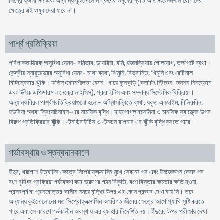
সিপ্রোফ্লক্সাসিন এবং অন্যান্য কুইনোলোন গ্রুপের ওষুধের প্রতি অতিসংবেদনশীল রোগীদের
ক্ষেত্রে এই ওষুধ দেয়া যাবে না।
পার্শ্ব প্রতিক্রিয়া
পরিপাকতান্ত্রিক অসুবিধা যেমন- বমিভাব, ডায়রিয়া, বমি, হজমক্রিয়ায় গোলযোগ, তলপেটে ব্যথা।
কেন্দ্রীয় স্নায়ুতন্ত্রের অসুবিধা যেমন- মাথা ব্যথা, ঝিমুনি, বিভ্রান্তি, খিচুনি এবং রেটিনাল
বিচ্ছিন্নতার ঝুঁকি। অতিসংবেদনশীলতা যেমন- গায়ে ফুসকুড়ি (কদাচিৎ স্টিভেন-জনসন সিনড্রোম
এবং টক্সিক এপিডারমাল নেক্রোলাইসিস), প্রুরাইটিস এবং সম্ভাব্য সিস্টেমিক বিক্রিয়া।
অন্যান্য বিরল পার্শ্বপ্রতিক্রিয়াগুলো হলো- অস্থিসন্ধিতে ব্যথা, যকৃত এনজাইম, বিলিরুবিন,
ইউরিয়া অথবা ক্রিয়েটিনাইন-এর সাময়িক বৃদ্ধি। হাইপোগ্লাইসেমিয়া ও মানসিক স্বাস্থ্যের উপর
বিরুপ প্রতিক্রিয়ার ঝুঁকি। টেনডিনাইটিস ও টেনডন রাপচার এর ঝুঁকি বৃদ্ধি করতে পারে।
গর্ভাবস্থায় ও স্তন্যদানকালে
ইঁদুর, খরগোশ ইত্যাদির ক্ষেত্রে সিপ্রোফ্লক্সাসিন মুখে সেবনের পর এবং ইনজেকশন দেবার পর
বংশ বৃদ্ধির প্রক্রিয়া পর্যবেক্ষণ করে ভ্রুণের গঠন বিকৃতি, বংশ বিস্তার ক্ষমতার ক্ষতি হওয়া,
প্রসবপূর্ব বা প্রসবোত্তর কালীন সময়ে বৃদ্ধির উপর এর কোন প্রভাব দেখা যায় নি। তবে
অন্যান্য কুইনোলোনের মত সিপ্রোফ্লক্সাসিন অপরিণত জীবের ক্ষেত্রে আর্থোপ্যাথি সৃষ্টি করতে
পারে এবং সে কারণে গর্ভকালীন অবস্থায় এর ব্যবহার নিদের্শিত নয়। ইঁদুরের উপর পরীক্ষায় দেখা