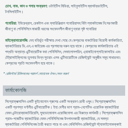
চোখ, নাক, কান ও গলার সংক্রমণ
: ওটাইটিস মিডিয়া, সাইনুসাইটিস ম্যাসটয়ডাইটিস,
টনসিলাইটিস।
গনোরিয়া
: ইউরেথ্রাল, রেকটাল এবং ফ্যারিঞ্জিয়াল গনোরিয়াসহ বিটা ল্যাকটামেজ নি:সরণকারী
জীবাণু বা পেনিসিলিনে মাঝারী ধরনের সংবেদনশীল জীবাণু দ্বারা সৃষ্ট গনোরিয়া
মাইক্রোবায়োলজি
: দেহ বহির্ভূত পরীক্ষায় দেখা গেছে যে কেপ্রনের বাকটেরিয়া বিরোধী কার্যকারিতা,
ব্যাকটেরিয়ার ডি.এন.এ জাইরেজ এর প্রশমনের দরুন হয়ে থাকে। কেপ্রনের কার্যকারিতার এই
পদ্ধতি অন্যান্য এন্টিবায়োটিক যথা পেনিসিলিন, সেফালোসপরিন, এ্যামাইনোগ্লাইকোসাইড এবং
টেট্রাসাইক্লিনের তুলনায় ভিন্ন সুতরাং এসব এন্টিবায়োটিকে রেজিস্ট্যান্ট অনুজীব সমূহ সাধারনত:
কেপ্রনের প্রতি সংবেদনশীল হয়ে থাকে।
* রেজিস্টার্ড চিকিৎসকের পরামর্শ মোতাবেক ঔষধ সেবন করুন
'
ফার্মাকোলজি
সিপ্রোফ্লক্সাসিন একটি কুইনোলোন গ্রুপের একটি সংক্রমণ রোধী ওষুধ। সিপ্রোফ্লক্সাসিন
একটি প্রশস্ত বর্ণালীর এন্টিবায়োটিক। ইহা বেশীর ভাগ গ্রাম-নেগেটিভ এরোবিক ব্যাকটেরিয়া
যেমন এন্টারোব্যাকটেরিয়েসি, স্যুডোমোনাস এরোজিনোসা এর বিরুদ্ধে কার্যকরী। সিপ্রোফ্লক্সাসিন
গ্রাম-পজেটিভ ব্যাকটেরিয়া যেমন পেনিসিলিনেজ উৎপাদনকারী ব্যাকটেরিয়া, যে সমস্ত
ব্যাকটেরিয়া পেনিসিলিনেজ তৈরী করতে পারে না এবং মেথিসিলিন রেজিস্ট্যান্ট স্ট্যাফাইলোকক্কাই