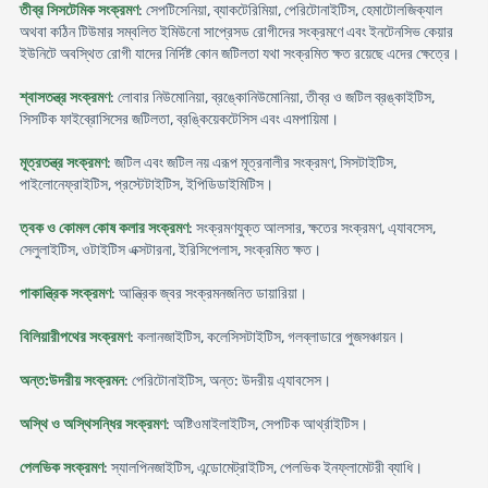
তীব্র সিসটেমিক সংক্রমণ
: সেপটিসেনিয়া, ব্যাকটেরিমিয়া, পেরিটোনাইটিস, হেমাটোলজিক্যাল
অথবা কঠিন টিউমার সম্বলিত ইমিউনো সাপ্রেসড রোগীদের সংক্রমণে এবং ইনটেনসিভ কেয়ার
ইউনিটে অবস্থিত রোগী যাদের নির্দিষ্ট কোন জটিলতা যথা সংক্রমিত ক্ষত রয়েছে এদের ক্ষেত্রে।
শ্বাসতন্ত্র সংক্রমণ
: লোবার নিউমোনিয়া, ব্রঙ্কোনিউমোনিয়া, তীব্র ও জটিল ব্রঙ্কাইটিস,
সিসটিক ফাইব্রোসিসের জটিলতা, ব্রঙ্কিয়েকটেসিস এবং এমপায়িমা।
মূত্রতন্ত্র সংক্রমণ
: জটিল এবং জটিল নয় এরূপ মূত্রনালীর সংক্রমণ, সিসটাইটিস,
পাইলোনেফ্রাইটিস, প্রস্টেটাইটিস, ইপিডিডাইমিটিস।
ত্বক ও কোমল কোষ কলার সংক্রমণ
: সংক্রমণযুক্ত আলসার, ক্ষতের সংক্রমণ, এ্যাবসেস,
সেলুলাইটিস, ওটাইটিস এক্সটারনা, ইরিসিপেলাস, সংক্রমিত ক্ষত।
পাকান্ত্রিক সংক্রমণ
: আন্ত্রিক জ্বর সংক্রমনজনিত ডায়ারিয়া।
বিলিয়ারীপথের সংক্রমণ
: কলানজাইটিস, কলেসিসটাইটিস, গলব্লাডারে পুজসঞ্চায়ন।
অন্ত:উদরীয় সংক্রমন
: পেরিটোনাইটিস, অন্ত: উদরীয় এ্যাবসেস।
অস্থি ও অস্থিসন্ধির সংক্রমণ
: অষ্টিওমাইলাইটিস, সেপটিক আর্থ্রাইটিস।
পেলভিক সংক্রমণ
: স্যালপিনজাইটিস, এন্ডোমেট্রাইটিস, পেলভিক ইনফ্লামেটরী ব্যাধি।