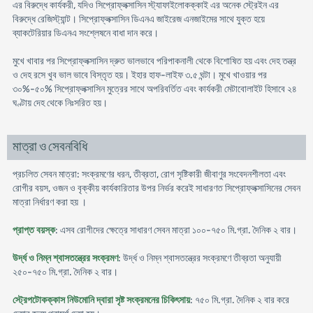
এর বিরুদ্ধে কার্যকরী, যদিও সিপ্রোফ্লক্সাসিন স্ট্যাফাইলোকক্কাই এর অনেক স্ট্রেইন এর
বিরুদ্ধে রেজিস্ট্যান্ট। সিপ্রোফ্লক্সাসিন ডিএনএ জাইরেজ এনজাইমের সাথে যুক্ত হয়ে
ব্যাকটেরিয়ার ডিএনএ সংশ্লেষনে বাধা দান করে।
মুখে খাবার পর সিপ্রোফ্লক্সাসিন দ্রুত ভালভাবে পরিপাকনালী থেকে বিশোষিত হয় এবং দেহ তন্ত্র
ও দেহ রসে খুব ভাল ভাবে বিস্তৃত হয়। ইহার হাফ-লাইফ ৩.৫ ঘন্টা। মুখে খাওয়ার পর
৩০%-৫০% সিপ্রোফ্লক্সাসিন মুত্রের সাথে অপরিবর্তিত এবং কার্যকরী মেটাবোলাইট হিসাবে ২৪
ঘণ্টায় দেহ থেকে নিঃসরিত হয়।
মাত্রা ও সেবনবিধি
প্রচলিত সেবন মাত্রা: সংক্রমণের ধরন, তীব্রতা, রোগ সৃষ্টিকারী জীবাণুর সংবেদনশীলতা এবং
রোগীর বয়স, ওজন ও বৃক্কীয় কার্যকারিতার উপর নির্ভর করেই সাধারণত সিপ্রোফ্লক্সাসিনের সেবন
মাত্রা নির্ধারণ করা হয় ।
প্রাপ্ত বয়স্ক
: এসব রোগীদের ক্ষেত্রে সাধারণ সেবন মাত্রা ১০০-৭৫০ মি.গ্রা. দৈনিক ২ বার।
উর্দ্ধ ও নিম্ন শ্বাসতন্ত্রের সংক্রমণ
: উর্দ্ধ ও নিম্ন শ্বাসতন্ত্রের সংক্রমণে তীব্রতা অনুযায়ী
২৫০-৭৫০ মি.গ্রা. দৈনিক ২ বার।
স্ট্রেপটোকক্কাস নিউমোনি দ্বারা সৃষ্ট সংক্রমনের চিকিৎসায়
: ৭৫০ মি.গ্রা. দৈনিক ২ বার করে