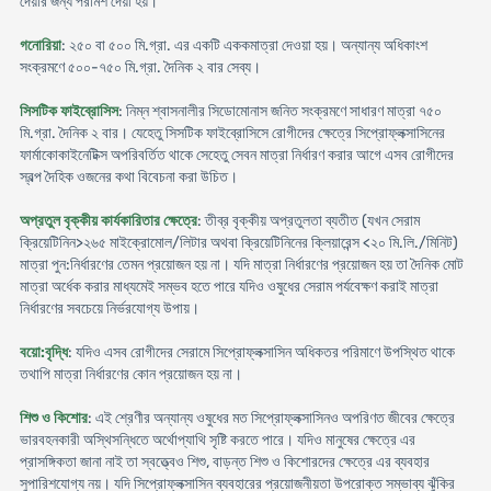
দেয়ার জন্য পরামর্শ দেয়া হয়।
গনোরিয়া
: ২৫০ বা ৫০০ মি.গ্রা. এর একটি এককমাত্রা দেওয়া হয়। অন্যান্য অধিকাংশ
সংক্রমণে ৫০০-৭৫০ মি.গ্রা. দৈনিক ২ বার সেব্য।
সিসটিক ফাইব্রোসিস
: নিম্ন শ্বাসনালীর সিডোমোনাস জনিত সংক্রমণে সাধারণ মাত্রা ৭৫০
মি.গ্রা. দৈনিক ২ বার। যেহেতু সিসটিক ফাইব্রোসিসে রোগীদের ক্ষেত্রে সিপ্রোফ্লক্সাসিনের
ফার্মাকোকাইনেটিক্স অপরিবর্তিত থাকে সেহেতু সেবন মাত্রা নির্ধারণ করার আগে এসব রোগীদের
স্বল্প দৈহিক ওজনের কথা বিবেচনা করা উচিত।
অপ্রতুল বৃক্কীয় কার্যকারিতার ক্ষেত্রে
: তীব্র বৃক্কীয় অপ্রতুলতা ব্যতীত (যখন সেরাম
ক্রিয়েটিনিন>২৬৫ মাইক্রোমোল/লিটার অথবা ক্রিয়েটিনিনের ক্লিয়ারেন্স <২০ মি.লি./মিনিট)
মাত্রা পুন:নির্ধারণের তেমন প্রয়োজন হয় না। যদি মাত্রা নির্ধারণের প্রয়োজন হয় তা দৈনিক মোট
মাত্রা অর্ধেক করার মাধ্যমেই সম্ভব হতে পারে যদিও ওষুধের সেরাম পর্যবেক্ষণ করাই মাত্রা
নির্ধারণের সবচেয়ে নির্ভরযোগ্য উপায়।
বয়ো:বৃদ্ধি
: যদিও এসব রোগীদের সেরামে সিপ্রোফ্লক্সাসিন অধিকতর পরিমাণে উপস্থিত থাকে
তথাপি মাত্রা নির্ধারণের কোন প্রয়োজন হয় না।
শিশু ও কিশোর
: এই শ্রেণীর অন্যান্য ওষুধের মত সিপ্রোফ্লক্সাসিনও অপরিণত জীবের ক্ষেত্রে
ভারবহনকারী অস্থিসন্ধিতে অর্থোপ্যাথি সৃষ্টি করতে পারে। যদিও মানুষের ক্ষেত্রে এর
প্রাসঙ্গিকতা জানা নাই তা স্বত্ত্বেও শিশু, বাড়ন্ত শিশু ও কিশোরদের ক্ষেত্রে এর ব্যবহার
সুপারিশযোগ্য নয়। যদি সিপ্রোফ্লক্সাসিন ব্যবহারের প্রয়োজনীয়তা উপরোক্ত সম্ভাব্য ঝুঁকির