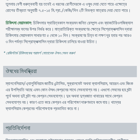
তুলনায় বেশী গুরুত্ববাহী হয় তবেই এ ধরনের রোগীদেরকে এ ওষুধ দেয়া যেতে পারে এক্ষেত্রে
রোগের তীব্রতা অনুযায়ী ৭.৫-১৫ মি.গ্রা./কেজি/দিন ২টি বিভক্ত মাত্রায় দেয়া যেতে পারে।
চিকিৎসা মেয়াদকাল
: চিকিৎসার স্থায়িত্বকাল সংক্রমন জনিত রেসপন্স এবং ব্যাকটেরিওলজিক্যাল
পরীক্ষালব্ধ ফলের উপর নির্ভর করে। মাত্রাতিরিক্ত সংক্রমণের ক্ষেত্রে সিপ্রোফ্লক্সাসিন দ্বারা
চিকিৎসার মেয়াদকাল সাধারণত ৫ থেকে ১০ দিন। সংক্রমণের চিহ্ন বা লক্ষণ দূর হবার পর আরও
৩ দিন পর্যন্ত সিপ্রোফ্লক্সাসিন দ্বারা চিকিৎসা চালিয়ে যাওয়া উচিত।
* রেজিস্টার্ড চিকিৎসকের পরামর্শ মোতাবেক ঔষধ সেবন করুন
'
ঔষধের মিথষ্ক্রিয়া
ম্যাগনেসিয়াম/এ্যালুমিনিয়াম জাতীয় এন্টাসিড, সুক্রালফেট অথবা ক্যালসিয়াম, আয়রন এবং জিংক
এর উপস্থিতি আছে এমন কোন ঔষধ কেপ্রনের সাথে সেবনযোগ্য নয়। এগুলো সেবনের ছয় ঘন্টা
পূর্বে অথবা দুই ঘন্টা পর কেপ্রন সেবনযোগ্য। দুধ অথবা দুগ্ধজাত খাবারের সাথে কেপ্রন
সেবনযোগ্য নয়। কারণ এতে করে কেপ্রন এর পরিশোষণ দারুণভাবে কমে যায়। খাদ্যের
ক্যালসিয়াম কেপ্রনের পরিশোষণকে প্রভাবিত করে না।
প্রতিনির্দেশনা