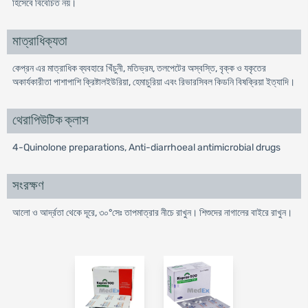
হিসেবে বিবেচিত নয়।
মাত্রাধিক্যতা
কেপ্রন এর মাত্রাধিক ব্যবহারে খিঁচুনী, মতিভ্রম, তলপেটের অস্বস্তি, বৃক্ক ও যকৃতের
অকার্যকারীতা পাশাপাশি ক্রিষ্টালইউরিয়া, হেমাচুরিয়া এবং রিভারসিবল কিডনি বিষক্রিয়া ইত্যাদি।
থেরাপিউটিক ক্লাস
4-Quinolone preparations, Anti-diarrhoeal antimicrobial drugs
সংরক্ষণ
আলো ও আর্দ্রতা থেকে দূরে, ৩০°সেঃ তাপমাত্রার নীচে রাখুন। শিশুদের নাগালের বাইরে রাখুন।