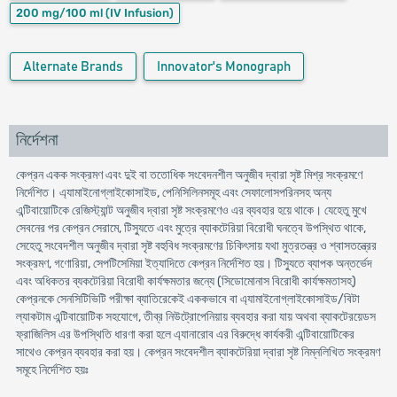
200 mg/100 ml
(IV Infusion)
Alternate Brands
Innovator's Monograph
নির্দেশনা
কেপ্রন একক সংক্রমণ এবং দুই বা ততোধিক সংবেদনশীল অনুজীব দ্বারা সৃষ্ট মিশ্র সংক্রমণে
নির্দেশিত। এ্যামাইনোগ্লাইকোসাইড, পেনিসিলিনসমূহ এবং সেফালোসপরিনসহ অন্য
এন্টিবায়োটিকে রেজিস্ট্যান্ট অনুজীব দ্বারা সৃষ্ট সংক্রমণেও এর ব্যবহার হয়ে থাকে। যেহেতু মুখে
সেবনের পর কেপ্রন সেরামে, টিস্যুতে এবং মুত্রে ব্যাকটেরিয়া বিরোধী ঘনত্বে উপস্থিত থাকে,
সেহেতু সংবেদশীল অনুজীব দ্বারা সৃষ্ট বহুবিধ সংক্রমণের চিকিৎসায় যথা মুত্রতন্ত্র ও শ্বাসতন্ত্রের
সংক্রমণ, গণোরিয়া, সেপটিসেমিয়া ইত্যাদিতে কেপ্রন নির্দেশিত হয়। টিস্যুতে ব্যাপক অন্তর্ভেদ
এবং অধিকতর ব্যকটেরিয়া বিরোধী কার্যক্ষমতার জন্যে (সিডোমোনাস বিরোধী কার্যক্ষমতাসহ)
কেপ্রনকে সেনসিটিভিটি পরীক্ষা ব্যাতিরেকেই এককভাবে বা এ্যামাইনোগ্লাইকোসাইড/বিটা
ল্যাকটাম এন্টিবায়োটিক সহযোগে, তীব্র নিউট্রোপেনিয়ায় ব্যবহার করা যায় অথবা ব্যাকটেরয়েডস
ফ্রাজিলিস এর উপস্থিতি ধারণা করা হলে এ্যানারোব এর বিরুদ্ধে কার্যকরী এন্টিবায়োটিকের
সাথেও কেপ্রন ব্যবহার করা হয়। কেপ্রন সংবেদশীল ব্যাকটেরিয়া দ্বারা সৃষ্ট নিম্নলিখিত সংক্রমণ
সমূহে নির্দেশিত হয়ঃ