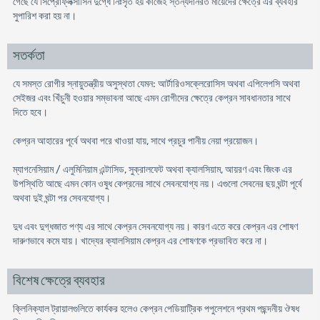
গেছে যে সিপ্রোফ্লক্সাসিন দুগ্ধে নিঃসৃত হয় কাজেই স্তন্যদানরত মায়েদের ক্ষেত্রে এর ব্যবহার
সুপারিশ করা হয় না।
সতর্কতা
যে সমস্ত রোগীর স্নায়ুতন্ত্রীয় অসুস্থতা যেমন: আর্টারিওসক্লেরোসিস অথবা এপিলেপসি অথবা
সেইজর এবং খিঁচুনী হওয়ার সম্ভাবনা আছে এমন রোগীদের ক্ষেত্রে কেপ্রন সাবধানতার সাথে
দিতে হবে।
কেপ্রন আহারের পূর্বে অথবা পরে খাওয়া যায়, সাথে প্রচুর পানীয় নেয়া প্রয়োজন।
ম্যাগনেসিয়াম / এলুমিনিয়াম এন্টাসিড, সুক্রালফেট অথবা ক্যালসিয়াম, আয়রণ এবং জিংক এর
উপস্থিতি আছে এমন কোন ওষুধ কেপ্রনের সাথে সেবনযোগ্য নয়। এগুলো সেবনের ছয় ঘন্টা পূর্বে
অথবা দুই ঘন্টা পর সেবনযোগ্য।
দুধ এবং দুগ্ধজাত পণ্য এর সাথে কেপ্রন সেবনযোগ্য নয়। কারণ এতে করে কেপ্রন এর শোষণ
দারুণভাবে কমে যায়। খাদ্যের ক্যালসিয়াম কেপ্রন এর শোষণকে প্রভাবিত করে না।
বিশেষ ক্ষেত্রে ব্যবহার
ক্লিনিক্যাল ট্রায়ালগুলিতে কার্যকর হলেও কেপ্রন পেডিয়াট্রিক পপুলেশনে প্রথম পছন্দনীয় ঔষধ