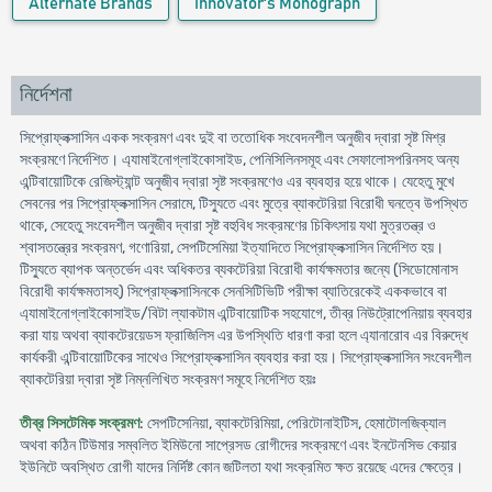
Alternate Brands
Innovator's Monograph
নির্দেশনা
সিপ্রোফ্লক্সাসিন একক সংক্রমণ এবং দুই বা ততোধিক সংবেদনশীল অনুজীব দ্বারা সৃষ্ট মিশ্র
সংক্রমণে নির্দেশিত। এ্যামাইনোগ্লাইকোসাইড, পেনিসিলিনসমূহ এবং সেফালোসপরিনসহ অন্য
এন্টিবায়োটিকে রেজিস্ট্যান্ট অনুজীব দ্বারা সৃষ্ট সংক্রমণেও এর ব্যবহার হয়ে থাকে। যেহেতু মুখে
সেবনের পর সিপ্রোফ্লক্সাসিন সেরামে, টিস্যুতে এবং মুত্রে ব্যাকটেরিয়া বিরোধী ঘনত্বে উপস্থিত
থাকে, সেহেতু সংবেদশীল অনুজীব দ্বারা সৃষ্ট বহুবিধ সংক্রমণের চিকিৎসায় যথা মুত্রতন্ত্র ও
শ্বাসতন্ত্রের সংক্রমণ, গণোরিয়া, সেপটিসেমিয়া ইত্যাদিতে সিপ্রোফ্লক্সাসিন নির্দেশিত হয়।
টিস্যুতে ব্যাপক অন্তর্ভেদ এবং অধিকতর ব্যকটেরিয়া বিরোধী কার্যক্ষমতার জন্যে (সিডোমোনাস
বিরোধী কার্যক্ষমতাসহ) সিপ্রোফ্লক্সাসিনকে সেনসিটিভিটি পরীক্ষা ব্যাতিরেকেই এককভাবে বা
এ্যামাইনোগ্লাইকোসাইড/বিটা ল্যাকটাম এন্টিবায়োটিক সহযোগে, তীব্র নিউট্রোপেনিয়ায় ব্যবহার
করা যায় অথবা ব্যাকটেরয়েডস ফ্রাজিলিস এর উপস্থিতি ধারণা করা হলে এ্যানারোব এর বিরুদ্ধে
কার্যকরী এন্টিবায়োটিকের সাথেও সিপ্রোফ্লক্সাসিন ব্যবহার করা হয়। সিপ্রোফ্লক্সাসিন সংবেদশীল
ব্যাকটেরিয়া দ্বারা সৃষ্ট নিম্নলিখিত সংক্রমণ সমূহে নির্দেশিত হয়ঃ
তীব্র সিসটেমিক সংক্রমণ
: সেপটিসেনিয়া, ব্যাকটেরিমিয়া, পেরিটোনাইটিস, হেমাটোলজিক্যাল
অথবা কঠিন টিউমার সম্বলিত ইমিউনো সাপ্রেসড রোগীদের সংক্রমণে এবং ইনটেনসিভ কেয়ার
ইউনিটে অবস্থিত রোগী যাদের নির্দিষ্ট কোন জটিলতা যথা সংক্রমিত ক্ষত রয়েছে এদের ক্ষেত্রে।