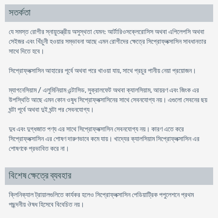
সতর্কতা
যে সমস্ত রোগীর স্নায়ুতন্ত্রীয় অসুস্থতা যেমন: আর্টারিওসক্লেরোসিস অথবা এপিলেপসি অথবা
সেইজর এবং খিঁচুনী হওয়ার সম্ভাবনা আছে এমন রোগীদের ক্ষেত্রে সিপ্রোফ্লক্সাসিন সাবধানতার
সাথে দিতে হবে।
সিপ্রোফ্লক্সাসিন আহারের পূর্বে অথবা পরে খাওয়া যায়, সাথে প্রচুর পানীয় নেয়া প্রয়োজন।
ম্যাগনেসিয়াম / এলুমিনিয়াম এন্টাসিড, সুক্রালফেট অথবা ক্যালসিয়াম, আয়রণ এবং জিংক এর
উপস্থিতি আছে এমন কোন ওষুধ সিপ্রোফ্লক্সাসিনের সাথে সেবনযোগ্য নয়। এগুলো সেবনের ছয়
ঘন্টা পূর্বে অথবা দুই ঘন্টা পর সেবনযোগ্য।
দুধ এবং দুগ্ধজাত পণ্য এর সাথে সিপ্রোফ্লক্সাসিন সেবনযোগ্য নয়। কারণ এতে করে
সিপ্রোফ্লক্সাসিন এর শোষণ দারুণভাবে কমে যায়। খাদ্যের ক্যালসিয়াম সিপ্রোফ্লক্সাসিন এর
শোষণকে প্রভাবিত করে না।
বিশেষ ক্ষেত্রে ব্যবহার
ক্লিনিক্যাল ট্রায়ালগুলিতে কার্যকর হলেও সিপ্রোফ্লক্সাসিন পেডিয়াট্রিক পপুলেশনে প্রথম
পছন্দনীয় ঔষধ হিসেবে বিবেচিত নয়।