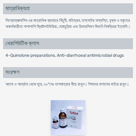
মাত্রাধিক্যতা
সিপ্রোফ্লক্সাসিন এর মাত্রাধিক ব্যবহারে খিঁচুনী, মতিভ্রম, তলপেটের অস্বস্তি, বৃক্ক ও যকৃতের
অকার্যকারীতা পাশাপাশি ক্রিষ্টালইউরিয়া, হেমাচুরিয়া এবং রিভারসিবল কিডনি বিষক্রিয়া ইত্যাদি।
থেরাপিউটিক ক্লাস
4-Quinolone preparations, Anti-diarrhoeal antimicrobial drugs
সংরক্ষণ
আলো ও আর্দ্রতা থেকে দূরে, ৩০°সেঃ তাপমাত্রার নীচে রাখুন। শিশুদের নাগালের বাইরে রাখুন।