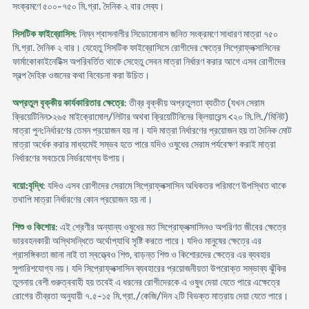
সংক্রমণে ৫০০-৭৫০ মি.গ্রা. দৈনিক ২ বার সেব্য।
সিসটিক ফাইব্রোসিস
: নিম্ন শ্বাসনালীর সিডোমোনাস জনিত সংক্রমণে সাধারণ মাত্রা ৭৫০
মি.গ্রা. দৈনিক ২ বার। যেহেতু সিসটিক ফাইব্রোসিসে রোগীদের ক্ষেত্রে সিপ্রোফ্লক্সাসিনের
ফার্মাকোকাইনেটিক্স অপরিবর্তিত থাকে সেহেতু সেবন মাত্রা নির্ধারণ করার আগে এসব রোগীদের
স্বল্প দৈহিক ওজনের কথা বিবেচনা করা উচিত।
অপ্রতুল বৃক্কীয় কার্যকারিতার ক্ষেত্রে
: তীব্র বৃক্কীয় অপ্রতুলতা ব্যতীত (যখন সেরাম
ক্রিয়েটিনিন>২৬৫ মাইক্রোমোল/লিটার অথবা ক্রিয়েটিনিনের ক্লিয়ারেন্স <২০ মি.লি./মিনিট)
মাত্রা পুন:নির্ধারণের তেমন প্রয়োজন হয় না। যদি মাত্রা নির্ধারণের প্রয়োজন হয় তা দৈনিক মোট
মাত্রা অর্ধেক করার মাধ্যমেই সম্ভব হতে পারে যদিও ওষুধের সেরাম পর্যবেক্ষণ করাই মাত্রা
নির্ধারণের সবচেয়ে নির্ভরযোগ্য উপায়।
বয়ো:বৃদ্ধি
: যদিও এসব রোগীদের সেরামে সিপ্রোফ্লক্সাসিন অধিকতর পরিমাণে উপস্থিত থাকে
তথাপি মাত্রা নির্ধারণের কোন প্রয়োজন হয় না।
শিশু ও কিশোর
: এই শ্রেণীর অন্যান্য ওষুধের মত সিপ্রোফ্লক্সাসিনও অপরিণত জীবের ক্ষেত্রে
ভারবহনকারী অস্থিসন্ধিতে অর্থোপ্যাথি সৃষ্টি করতে পারে। যদিও মানুষের ক্ষেত্রে এর
প্রাসঙ্গিকতা জানা নাই তা স্বত্ত্বেও শিশু, বাড়ন্ত শিশু ও কিশোরদের ক্ষেত্রে এর ব্যবহার
সুপারিশযোগ্য নয়। যদি সিপ্রোফ্লক্সাসিন ব্যবহারের প্রয়োজনীয়তা উপরোক্ত সম্ভাব্য ঝুঁকির
তুলনায় বেশী গুরুত্ববাহী হয় তবেই এ ধরনের রোগীদেরকে এ ওষুধ দেয়া যেতে পারে এক্ষেত্রে
রোগের তীব্রতা অনুযায়ী ৭.৫-১৫ মি.গ্রা./কেজি/দিন ২টি বিভক্ত মাত্রায় দেয়া যেতে পারে।