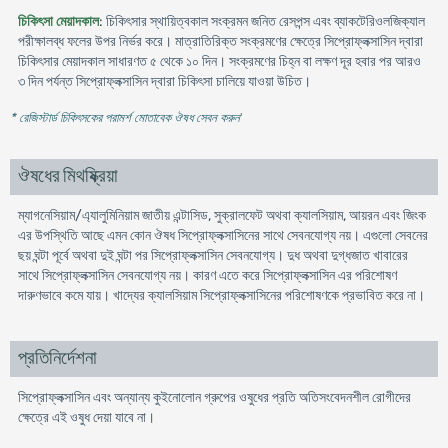
চিকিৎসা মেয়াদকাল
: চিকিৎসার স্থায়িত্বকাল সংক্রমন জনিত রেসপন্স এবং ব্যাকটেরিওলজিক্যাল
পরীক্ষালব্ধ ফলের উপর নির্ভর করে। মাত্রাতিরিক্ত সংক্রমণের ক্ষেত্রে সিপ্রোফ্লক্সাসিন দ্বারা
চিকিৎসার মেয়াদকাল সাধারণত ৫ থেকে ১০ দিন। সংক্রমণের চিহ্ন বা লক্ষণ দূর হবার পর আরও
৩ দিন পর্যন্ত সিপ্রোফ্লক্সাসিন দ্বারা চিকিৎসা চালিয়ে যাওয়া উচিত।
* রেজিস্টার্ড চিকিৎসকের পরামর্শ মোতাবেক ঔষধ সেবন করুন
'
ঔষধের মিথষ্ক্রিয়া
ম্যাগনেসিয়াম/এ্যালুমিনিয়াম জাতীয় এন্টাসিড, সুক্রালফেট অথবা ক্যালসিয়াম, আয়রন এবং জিংক
এর উপস্থিতি আছে এমন কোন ঔষধ সিপ্রোফ্লক্সাসিনের সাথে সেবনযোগ্য নয়। এগুলো সেবনের
ছয় ঘন্টা পূর্বে অথবা দুই ঘন্টা পর সিপ্রোফ্লক্সাসিন সেবনযোগ্য। দুধ অথবা দুগ্ধজাত খাবারের
সাথে সিপ্রোফ্লক্সাসিন সেবনযোগ্য নয়। কারণ এতে করে সিপ্রোফ্লক্সাসিন এর পরিশোষণ
দারুণভাবে কমে যায়। খাদ্যের ক্যালসিয়াম সিপ্রোফ্লক্সাসিনের পরিশোষণকে প্রভাবিত করে না।
প্রতিনির্দেশনা
সিপ্রোফ্লক্সাসিন এবং অন্যান্য কুইনোলোন গ্রুপের ওষুধের প্রতি অতিসংবেদনশীল রোগীদের
ক্ষেত্রে এই ওষুধ দেয়া যাবে না।