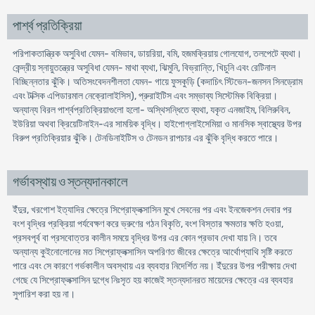
পার্শ্ব প্রতিক্রিয়া
পরিপাকতান্ত্রিক অসুবিধা যেমন- বমিভাব, ডায়রিয়া, বমি, হজমক্রিয়ায় গোলযোগ, তলপেটে ব্যথা।
কেন্দ্রীয় স্নায়ুতন্ত্রের অসুবিধা যেমন- মাথা ব্যথা, ঝিমুনি, বিভ্রান্তি, খিচুনি এবং রেটিনাল
বিচ্ছিন্নতার ঝুঁকি। অতিসংবেদনশীলতা যেমন- গায়ে ফুসকুড়ি (কদাচিৎ স্টিভেন-জনসন সিনড্রোম
এবং টক্সিক এপিডারমাল নেক্রোলাইসিস), প্রুরাইটিস এবং সম্ভাব্য সিস্টেমিক বিক্রিয়া।
অন্যান্য বিরল পার্শ্বপ্রতিক্রিয়াগুলো হলো- অস্থিসন্ধিতে ব্যথা, যকৃত এনজাইম, বিলিরুবিন,
ইউরিয়া অথবা ক্রিয়েটিনাইন-এর সাময়িক বৃদ্ধি। হাইপোগ্লাইসেমিয়া ও মানসিক স্বাস্থ্যের উপর
বিরুপ প্রতিক্রিয়ার ঝুঁকি। টেনডিনাইটিস ও টেনডন রাপচার এর ঝুঁকি বৃদ্ধি করতে পারে।
গর্ভাবস্থায় ও স্তন্যদানকালে
ইঁদুর, খরগোশ ইত্যাদির ক্ষেত্রে সিপ্রোফ্লক্সাসিন মুখে সেবনের পর এবং ইনজেকশন দেবার পর
বংশ বৃদ্ধির প্রক্রিয়া পর্যবেক্ষণ করে ভ্রুণের গঠন বিকৃতি, বংশ বিস্তার ক্ষমতার ক্ষতি হওয়া,
প্রসবপূর্ব বা প্রসবোত্তর কালীন সময়ে বৃদ্ধির উপর এর কোন প্রভাব দেখা যায় নি। তবে
অন্যান্য কুইনোলোনের মত সিপ্রোফ্লক্সাসিন অপরিণত জীবের ক্ষেত্রে আর্থোপ্যাথি সৃষ্টি করতে
পারে এবং সে কারণে গর্ভকালীন অবস্থায় এর ব্যবহার নিদের্শিত নয়। ইঁদুরের উপর পরীক্ষায় দেখা
গেছে যে সিপ্রোফ্লক্সাসিন দুগ্ধে নিঃসৃত হয় কাজেই স্তন্যদানরত মায়েদের ক্ষেত্রে এর ব্যবহার
সুপারিশ করা হয় না।