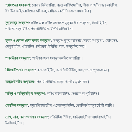
শ্বাসতন্ত্র সংক্রমণ
: লোবার নিউমোনিয়া, ব্রঙ্কোনিউমোনিয়া, তীব্র ও জটিল ব্রঙ্কাইটিস,
সিসটিক ফাইব্রোসিসের জটিলতা, ব্রঙ্কিয়েকটেসিস এবং এমপায়িমা।
মূত্রতন্ত্র সংক্রমণ
: জটিল এবং জটিল নয় এরূপ মূত্রনালীর সংক্রমণ, সিসটাইটিস,
পাইলোনেফ্রাইটিস, প্রস্টেটাইটিস, ইপিডিডাইমিটিস।
ত্বক ও কোমল কোষ কলার সংক্রমণ
: সংক্রমণযুক্ত আলসার, ক্ষতের সংক্রমণ, এ্যাবসেস,
সেলুলাইটিস, ওটাইটিস এক্সটারনা, ইরিসিপেলাস, সংক্রমিত ক্ষত।
পাকান্ত্রিক সংক্রমণ
: আন্ত্রিক জ্বর সংক্রমনজনিত ডায়ারিয়া।
বিলিয়ারীপথের সংক্রমণ
: কলানজাইটিস, কলেসিসটাইটিস, গলব্লাডারে পুজসঞ্চায়ন।
অন্ত:উদরীয় সংক্রমন
: পেরিটোনাইটিস, অন্ত: উদরীয় এ্যাবসেস।
অস্থি ও অস্থিসন্ধির সংক্রমণ
: অষ্টিওমাইলাইটিস, সেপটিক আর্থ্রাইটিস।
পেলভিক সংক্রমণ
: স্যালপিনজাইটিস, এন্ডোমেট্রাইটিস, পেলভিক ইনফ্লামেটরী ব্যাধি।
চোখ, নাক, কান ও গলার সংক্রমণ
: ওটাইটিস মিডিয়া, সাইনুসাইটিস ম্যাসটয়ডাইটিস,
টনসিলাইটিস।