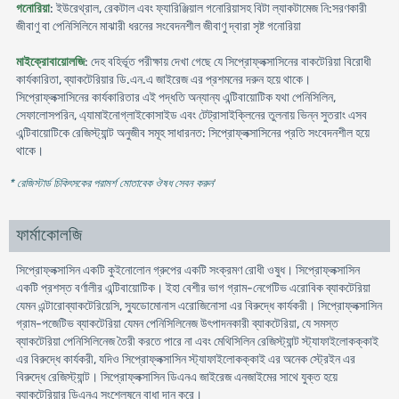
গনোরিয়া
: ইউরেথ্রাল, রেকটাল এবং ফ্যারিঞ্জিয়াল গনোরিয়াসহ বিটা ল্যাকটামেজ নি:সরণকারী
জীবাণু বা পেনিসিলিনে মাঝারী ধরনের সংবেদনশীল জীবাণু দ্বারা সৃষ্ট গনোরিয়া
মাইক্রোবায়োলজি
: দেহ বহির্ভূত পরীক্ষায় দেখা গেছে যে সিপ্রোফ্লক্সাসিনের বাকটেরিয়া বিরোধী
কার্যকারিতা, ব্যাকটেরিয়ার ডি.এন.এ জাইরেজ এর প্রশমনের দরুন হয়ে থাকে।
সিপ্রোফ্লক্সাসিনের কার্যকারিতার এই পদ্ধতি অন্যান্য এন্টিবায়োটিক যথা পেনিসিলিন,
সেফালোসপরিন, এ্যামাইনোগ্লাইকোসাইড এবং টেট্রাসাইক্লিনের তুলনায় ভিন্ন সুতরাং এসব
এন্টিবায়োটিকে রেজিস্ট্যান্ট অনুজীব সমূহ সাধারনত: সিপ্রোফ্লক্সাসিনের প্রতি সংবেদনশীল হয়ে
থাকে।
* রেজিস্টার্ড চিকিৎসকের পরামর্শ মোতাবেক ঔষধ সেবন করুন
'
ফার্মাকোলজি
সিপ্রোফ্লক্সাসিন একটি কুইনোলোন গ্রুপের একটি সংক্রমণ রোধী ওষুধ। সিপ্রোফ্লক্সাসিন
একটি প্রশস্ত বর্ণালীর এন্টিবায়োটিক। ইহা বেশীর ভাগ গ্রাম-নেগেটিভ এরোবিক ব্যাকটেরিয়া
যেমন এন্টারোব্যাকটেরিয়েসি, স্যুডোমোনাস এরোজিনোসা এর বিরুদ্ধে কার্যকরী। সিপ্রোফ্লক্সাসিন
গ্রাম-পজেটিভ ব্যাকটেরিয়া যেমন পেনিসিলিনেজ উৎপাদনকারী ব্যাকটেরিয়া, যে সমস্ত
ব্যাকটেরিয়া পেনিসিলিনেজ তৈরী করতে পারে না এবং মেথিসিলিন রেজিস্ট্যান্ট স্ট্যাফাইলোকক্কাই
এর বিরুদ্ধে কার্যকরী, যদিও সিপ্রোফ্লক্সাসিন স্ট্যাফাইলোকক্কাই এর অনেক স্ট্রেইন এর
বিরুদ্ধে রেজিস্ট্যান্ট। সিপ্রোফ্লক্সাসিন ডিএনএ জাইরেজ এনজাইমের সাথে যুক্ত হয়ে
ব্যাকটেরিয়ার ডিএনএ সংশ্লেষনে বাধা দান করে।