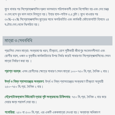
মুখে খাবার পর সিপ্রোফ্লক্সাসিন দ্রুত ভালভাবে পরিপাকনালী থেকে বিশোষিত হয় এবং দেহ তন্ত্র
ও দেহ রসে খুব ভাল ভাবে বিস্তৃত হয়। ইহার হাফ-লাইফ ৩.৫ ঘন্টা। মুখে খাওয়ার পর
৩০%-৫০% সিপ্রোফ্লক্সাসিন মুত্রের সাথে অপরিবর্তিত এবং কার্যকরী মেটাবোলাইট হিসাবে ২৪
ঘণ্টায় দেহ থেকে নিঃসরিত হয়।
মাত্রা ও সেবনবিধি
প্রচলিত সেবন মাত্রা: সংক্রমণের ধরন, তীব্রতা, রোগ সৃষ্টিকারী জীবাণুর সংবেদনশীলতা এবং
রোগীর বয়স, ওজন ও বৃক্কীয় কার্যকারিতার উপর নির্ভর করেই সাধারণত সিপ্রোফ্লক্সাসিনের সেবন
মাত্রা নির্ধারণ করা হয় ।
প্রাপ্ত বয়স্ক
: এসব রোগীদের ক্ষেত্রে সাধারণ সেবন মাত্রা ১০০-৭৫০ মি.গ্রা. দৈনিক ২ বার।
উর্দ্ধ ও নিম্ন শ্বাসতন্ত্রের সংক্রমণ
: উর্দ্ধ ও নিম্ন শ্বাসতন্ত্রের সংক্রমণে তীব্রতা অনুযায়ী
২৫০-৭৫০ মি.গ্রা. দৈনিক ২ বার।
স্ট্রেপটোকক্কাস নিউমোনি দ্বারা সৃষ্ট সংক্রমনের চিকিৎসায়
: ৭৫০ মি.গ্রা. দৈনিক ২ বার করে
দেয়ার জন্য পরামর্শ দেয়া হয়।
গনোরিয়া
: ২৫০ বা ৫০০ মি.গ্রা. এর একটি এককমাত্রা দেওয়া হয়। অন্যান্য অধিকাংশ