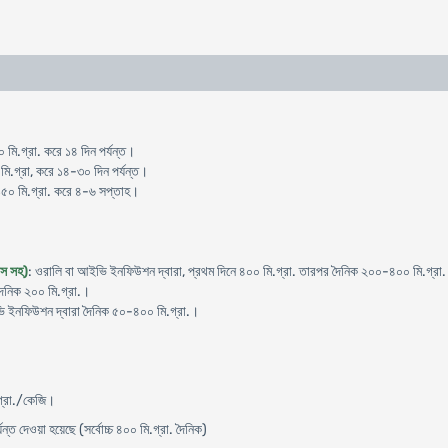
 মি.গ্রা. করে ১৪ দিন পর্যন্ত।
 মি.গ্রা, করে ১৪-৩০ দিন পর্যন্ত।
১৫০ মি.গ্রা. করে ৪-৬ সপ্তাহ।
িস সহ)
: ওরালি বা আইভি ইনফিউশন দ্বারা, প্রথম দিনে ৪০০ মি.গ্রা. তারপর দৈনিক ২০০-৪০০ মি.গ্রা
ৈনিক ২০০ মি.গ্রা.।
ি ইনফিউশন দ্বারা দৈনিক ৫০-৪০০ মি.গ্রা.।
গ্রা./কেজি।
ন্ত দেওয়া হয়েছে (সর্বোচ্চ ৪০০ মি.গ্রা. দৈনিক)