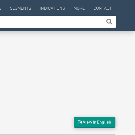
E
SEGMENTS
INDICATIONS
MORE
CONTACT
View In English