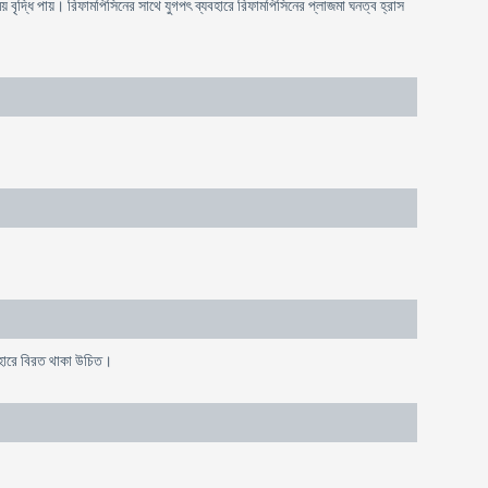
বৃদ্ধি পায়। রিফামপিসিনের সাথে যুগপৎ ব্যবহারে রিফামপিসিনের প্লাজমা ঘনত্ব হ্রাস
যবহারে বিরত থাকা উচিত।