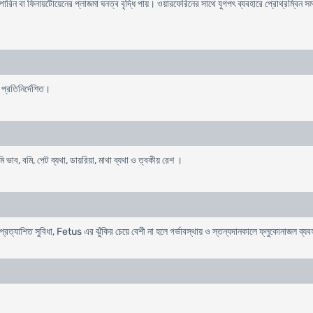
ন বা ফিনায়টোয়েনের প্লাজমা ঘনত্ব বৃদ্ধি পায়। ওয়ারফেরিনের সাথে যুগপৎ ব্যবহারে প্রোথ্রম্বিন সময় 
প্রতিনির্দেশিত।
 ভাব, বমি, পেট ব্যথা, ডায়রিয়া, মাথা ব্যথা ও ত্বকীয় রেশ ।
প্রত্যাশিত সুবিধা, Fetus এর ঝুঁকির চেয়ে বেশী না হলে গর্ভাবস্থায় ও স্তন্যদানকালে ফ্লুকোনাজল ব্