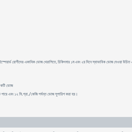
্পেয়ার্ড রোগীদের একাধিক ডোজ থেরাপিতে, চিকিৎসার ১ম এবং ২য় দিনে স্বাভাবিক ডোজ দেওয়া উচিত এ
 একটি ডোজ
তে পারে এবং ১২ মি.গ্রা./কেজি পর্যন্ত ডোজ সুপারিশ করা হয়।