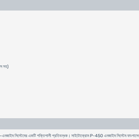
িস সহ)
োম-এনজাইম সিস্টেমের একটি শক্তিশালী প্রতিবন্ধক। সাইটোক্রোম P-450 এনজাইম সিস্টেম ফাংগাসের