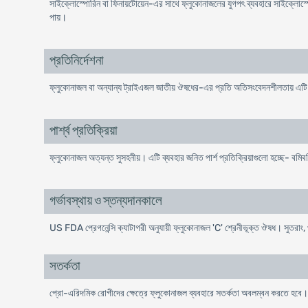
সাইক্লোস্পোরিন বা ফিনায়টোয়েন-এর সাথে ফ্লুকোনাজলের যুগপৎ ব্যবহারে সাইক্লোস্পোরি
পায়।
প্রতিনির্দেশনা
ফ্লুকোনাজল বা অন্যান্য ট্রাইএজল জাতীয় ঔষধের-এর প্রতি অতিসংবেদনশীলতায় এটি 
পার্শ্ব প্রতিক্রিয়া
ফ্লুকোনাজল অত্যন্ত সুসহনীয়। এটি ব্যবহার জনিত পার্শ প্রতিক্রিয়াগুলো হচ্ছে- বমিবমি
গর্ভাবস্থায় ও স্তন্যদানকালে
US FDA প্রেগনেন্সি ক্যাটাগরী অনুযায়ী ফ্লুকোনাজল 'C' শ্রেনীভূক্ত ঔষধ। সুতরাং, 
সতর্কতা
প্রো-এরিদমিক রোগীদের ক্ষেত্রে ফ্লুকোনাজল ব্যবহারে সতর্কতা অবলম্বন করতে হবে।