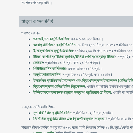
সংশ্লেষণের জন্য দায়ী।
মাত্রা ও সেবনবিধি
প্রাপ্তবয়স্ক-
ভ্যাজাইনাল ক্যান্ডিডিয়াসিস
: একক ডোজ ১৫০ মিগ্রা।
অবোফ্যারিজিয়ান ক্যান্ডিডিয়াসিস
: ১ম দিনে ২০০ মি.গ্রা. তারপর প্রতিদিন ১০০
ইসোফ্যাজিয়াল ক্যান্ডিডিয়াসিস
: ১ম দিনে ২০০ মি.গ্রা, তারাপর প্রতিদিন ১০০
টিনিয়া কর্পোরিস/টিনিয়া ক্রুরিস/টিনিয়া পেডিস/অন্যান্য টিনিয়া
: সাপ্তাহিক 
কেরিয়ন
: প্রতিদিন ৫০ মি.গ্রা. করে ২০ দিন পর্যন্ত।
পিটাইরিয়াসিস ভার্সিকলার
: একক ডোজ ৪০০ মি.গ্রা.।
অন্যইকোমাইকোসিস
: সাপ্তাহিক ১৫০ মি.গ্রা. করে ১২ মাস।
ইনভেসিভ ক্যান্ডিডাল ইনফেকশন এবং ক্রিপ্টোকক্কাল ইনফেকশন (মেনিঞ্জাইট
ক্রিপ্টোকক্কাল মেনিঞ্জাইটিস প্রিভেনশন
: ওরালি বা আইভি ইনফিউশন দ্বারা দ
ইমিউনোকম্প্রেমাইজড ছত্রাক সংক্রমণ প্রতিরোধ রোগীদের
: ওরালি বা আইভ
১ বছরের বেশি বয়সী শিশু-
সুপারফিশিয়াল ক্যান্ডিডিয়াসিস
: প্রতিদিন ১-২ মি.গ্রা./কেজি।
সিস্টেমিক ক্যান্ডিডিয়াসিস এবং ক্রিপ্টোকক্কাল সংক্রমণে
: প্রতিদিন ৩-৬ মি.
মারাত্মক জীবন-হুমকির সংক্রমণে ৫-১৩ বছর বয়সী শিশুদের দৈনিক ১২ মি.গ্রা./কেজি পর্য