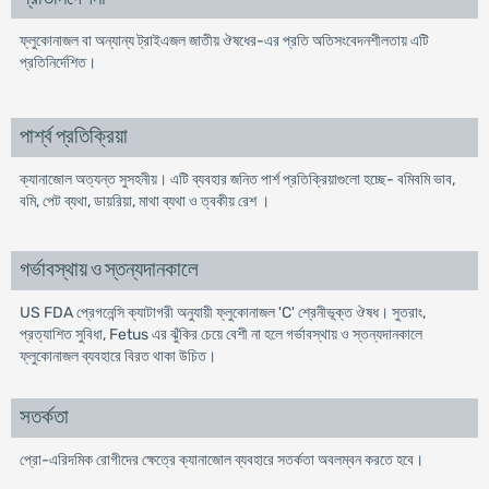
ফ্লুকোনাজল বা অন্যান্য ট্রাইএজল জাতীয় ঔষধের-এর প্রতি অতিসংবেদনশীলতায় এটি
প্রতিনির্দেশিত।
পার্শ্ব প্রতিক্রিয়া
ক্যানাজোল অত্যন্ত সুসহনীয়। এটি ব্যবহার জনিত পার্শ প্রতিক্রিয়াগুলো হচ্ছে- বমিবমি ভাব,
বমি, পেট ব্যথা, ডায়রিয়া, মাথা ব্যথা ও ত্বকীয় রেশ ।
গর্ভাবস্থায় ও স্তন্যদানকালে
US FDA প্রেগনেন্সি ক্যাটাগরী অনুযায়ী ফ্লুকোনাজল 'C' শ্রেনীভূক্ত ঔষধ। সুতরাং,
প্রত্যাশিত সুবিধা, Fetus এর ঝুঁকির চেয়ে বেশী না হলে গর্ভাবস্থায় ও স্তন্যদানকালে
ফ্লুকোনাজল ব্যবহারে বিরত থাকা উচিত।
সতর্কতা
প্রো-এরিদমিক রোগীদের ক্ষেত্রে ক্যানাজোল ব্যবহারে সতর্কতা অবলম্বন করতে হবে।