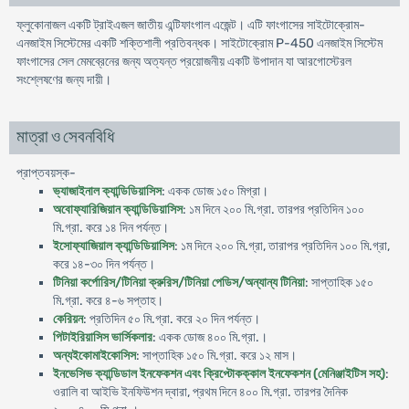
ফ্লুকোনাজল একটি ট্রাইএজল জাতীয় এন্টিফাংগাল এজেন্ট। এটি ফাংগাসের সাইটোক্রোম-
এনজাইম সিস্টেমের একটি শক্তিশালী প্রতিবন্ধক। সাইটোক্রোম P-450 এনজাইম সিস্টেম
ফাংগাসের সেল মেমব্রেনের জন্য অত্যন্ত প্রয়োজনীয় একটি উপাদান যা আরগোস্টেরল
সংশ্লেষণের জন্য দায়ী।
মাত্রা ও সেবনবিধি
প্রাপ্তবয়স্ক-
ভ্যাজাইনাল ক্যান্ডিডিয়াসিস
: একক ডোজ ১৫০ মিগ্রা।
অবোফ্যারিজিয়ান ক্যান্ডিডিয়াসিস
: ১ম দিনে ২০০ মি.গ্রা. তারপর প্রতিদিন ১০০
মি.গ্রা. করে ১৪ দিন পর্যন্ত।
ইসোফ্যাজিয়াল ক্যান্ডিডিয়াসিস
: ১ম দিনে ২০০ মি.গ্রা, তারাপর প্রতিদিন ১০০ মি.গ্রা,
করে ১৪-৩০ দিন পর্যন্ত।
টিনিয়া কর্পোরিস/টিনিয়া ক্রুরিস/টিনিয়া পেডিস/অন্যান্য টিনিয়া
: সাপ্তাহিক ১৫০
মি.গ্রা. করে ৪-৬ সপ্তাহ।
কেরিয়ন
: প্রতিদিন ৫০ মি.গ্রা. করে ২০ দিন পর্যন্ত।
পিটাইরিয়াসিস ভার্সিকলার
: একক ডোজ ৪০০ মি.গ্রা.।
অন্যইকোমাইকোসিস
: সাপ্তাহিক ১৫০ মি.গ্রা. করে ১২ মাস।
ইনভেসিভ ক্যান্ডিডাল ইনফেকশন এবং ক্রিপ্টোকক্কাল ইনফেকশন (মেনিঞ্জাইটিস সহ)
:
ওরালি বা আইভি ইনফিউশন দ্বারা, প্রথম দিনে ৪০০ মি.গ্রা. তারপর দৈনিক