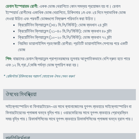
রেনাল ইস্পেয়ারড রোগী
: একক ডোজ থেরাপিতে কোন সমন্বয় প্রয়োজন হয় না। রেনাল
ইস্পেয়ার্ড রোগীদের একাধিক ডোজ থেরাপিতে, চিকিৎসার ১ম এবং ২য় দিনে স্বাভাবিক ডোজ
দেওয়া উচিত এবং পরবর্তী ডোজগুলো নিম্নরুপ পরিবর্তন করা উচিত।
ক্রিয়েটিনিন ক্লিয়ারেন্স (>৪১ মি.লি/মিনিট): ডোজ ব্যবধান ২৪ ঘন্টা
ক্রিয়েটিনিন ক্লিয়ারেন্স (২১-৪০ মি.লি/মিনিট): ডোজ ব্যবধান ৪৮ ঘন্টা
ক্রিয়েটিনিন ক্লিয়ারেন্স (১০-২০ মি.লি/মিনিট): ডোজ ব্যবধান ৭২ ঘন্টা
নিয়মিত ডায়ালাইসিস গ্রহণকারী রোগীরা: প্রতিটি ডায়ালাইসিস সেশনের পরে একটি
ডোজ
শিশু
: বাচ্চাদের রেনাল ক্লিয়ারেন্স প্রাপ্তবয়ষদের তুলনায় আনুপাতিকভাবে বেশি দ্রুত হতে পারে
এবং ১২ মি.গ্রা./কেজি পর্যন্ত ডোজ সুপারিশ করা হয়।
* রেজিস্টার্ড চিকিৎসকের পরামর্শ মোতাবেক ঔষধ সেবন করুন
'
ঔষধের মিথষ্ক্রিয়া
সাইক্লোস্পোরিন বা ফিনায়টোয়েন-এর সাথে ক্যানাজোলের যুগপৎ ব্যবহারে সাইক্লোস্পোরিন বা
ফিনায়টোয়েনের প্লাজমা ঘনত্ব বৃদ্ধি পায়। ওয়ারফেরিনের সাথে যুগপৎ ব্যবহারে প্রোথ্রম্বিন
সময় বৃদ্ধি পায়। রিফামপিসিনের সাথে যুগপৎ ব্যবহারে রিফামপিসিনের প্লাজমা ঘনত্ব হ্রাস পায়।
প্রতিনির্দেশনা