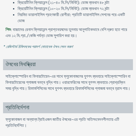
ক্রিয়েটিনিন ক্লিয়ারেন্স (২১-৪০ মি.লি/মিনিট): ডোজ ব্যবধান ৪৮ ঘন্টা
ক্রিয়েটিনিন ক্লিয়ারেন্স (১০-২০ মি.লি/মিনিট): ডোজ ব্যবধান ৭২ ঘন্টা
নিয়মিত ডায়ালাইসিস গ্রহণকারী রোগীরা: প্রতিটি ডায়ালাইসিস সেশনের পরে একটি
ডোজ
শিশু
: বাচ্চাদের রেনাল ক্লিয়ারেন্স প্রাপ্তবয়ষদের তুলনায় আনুপাতিকভাবে বেশি দ্রুত হতে পারে
এবং ১২ মি.গ্রা./কেজি পর্যন্ত ডোজ সুপারিশ করা হয়।
* রেজিস্টার্ড চিকিৎসকের পরামর্শ মোতাবেক ঔষধ সেবন করুন
'
ঔষধের মিথষ্ক্রিয়া
সাইক্লোস্পোরিন বা ফিনায়টোয়েন-এর সাথে ফ্লুকোনাজলের যুগপৎ ব্যবহারে সাইক্লোস্পোরিন বা
ফিনায়টোয়েনের প্লাজমা ঘনত্ব বৃদ্ধি পায়। ওয়ারফেরিনের সাথে যুগপৎ ব্যবহারে প্রোথ্রম্বিন
সময় বৃদ্ধি পায়। রিফামপিসিনের সাথে যুগপৎ ব্যবহারে রিফামপিসিনের প্লাজমা ঘনত্ব হ্রাস পায়।
প্রতিনির্দেশনা
ফ্লুকোনাজল বা অন্যান্য ট্রাইএজল জাতীয় ঔষধের-এর প্রতি অতিসংবেদনশীলতায় এটি
প্রতিনির্দেশিত।