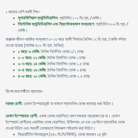
১ বছরের বেশি বয়সী শিশু-
সুপারফিশিয়াল ক্যান্ডিডিয়াসিস
: প্রতিদিন ১-২ মি.গ্রা./কেজি।
সিস্টেমিক ক্যান্ডিডিয়াসিস এবং ক্রিপ্টোকক্কাল সংক্রমণে
: প্রতিদিন ৩-৬ মি.গ্রা./
কেজি।
মারাত্মক জীবন-হুমকির সংক্রমণে ৫-১৩ বছর বয়সী শিশুদের দৈনিক ১২ মি.গ্রা./কেজি পর্যন্ত
দেওয়া হয়েছে (সর্বোচ্চ ৪০০ মি.গ্রা. দৈনিক)
১ বছর: ৯ কেজি
: দৈনিক নির্দেশিত ডোজ ১/২ চামচ
১-২ বছর: ১২ কেজি
: দৈনিক নির্দেশিত ডোজ ১ চামচ
২-৩ বছর: ১৪ কেজি
: দৈনিক নির্দেশিত ডোজ ১.৫ চামচ
৩-৪ বছর: ১৬ কেজি
: দৈনিক নির্দেশিত ডোজ ২ চামচ
৪-৬ বছর: ২০ কেজি
: দৈনিক নির্দেশিত ডোজ ২.৫ চামচ
বিশেষ জনগোষ্ঠীতে ব্যাবহার-
বয়ষ্ক রোগী
: রেনাল ইম্পেয়ারমেন্ট না থাকলে স্বাভাবিক ডোজ ব্যবহার করা উচিত।
রেনাল ইস্পেয়ারড রোগী
: একক ডোজ থেরাপিতে কোন সমন্বয় প্রয়োজন হয় না। রেনাল
ইস্পেয়ার্ড রোগীদের একাধিক ডোজ থেরাপিতে, চিকিৎসার ১ম এবং ২য় দিনে স্বাভাবিক ডোজ
দেওয়া উচিত এবং পরবর্তী ডোজগুলো নিম্নরুপ পরিবর্তন করা উচিত।
ক্রিয়েটিনিন ক্লিয়ারেন্স (>৪১ মি.লি/মিনিট): ডোজ ব্যবধান ২৪ ঘন্টা