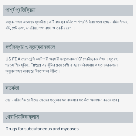
পার্শ্ব প্রতিক্রিয়া
ফ্লুকোনাজল অত্যন্ত সুসহনীয়। এটি ব্যবহার জনিত পার্শ প্রতিক্রিয়াগুলো হচ্ছে- বমিবমি ভাব,
বমি, পেট ব্যথা, ডায়রিয়া, মাথা ব্যথা ও ত্বকীয় রেশ ।
গর্ভাবস্থায় ও স্তন্যদানকালে
US FDA প্রেগনেন্সি ক্যাটাগরী অনুযায়ী ফ্লুকোনাজল 'C' শ্রেনীভূক্ত ঔষধ। সুতরাং,
প্রত্যাশিত সুবিধা, Fetus এর ঝুঁকির চেয়ে বেশী না হলে গর্ভাবস্থায় ও স্তন্যদানকালে
ফ্লুকোনাজল ব্যবহারে বিরত থাকা উচিত।
সতর্কতা
প্রো-এরিদমিক রোগীদের ক্ষেত্রে ফ্লুকোনাজল ব্যবহারে সতর্কতা অবলম্বন করতে হবে।
থেরাপিউটিক ক্লাস
Drugs for subcutaneous and mycoses