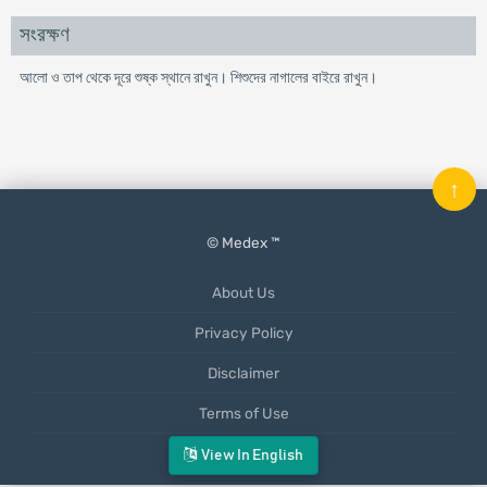
সংরক্ষণ
আলো ও তাপ থেকে দূরে শুষ্ক স্থানে রাখুন। শিশুদের নাগালের বাইরে রাখুন।
↑
© Medex ™
About Us
Privacy Policy
Disclaimer
Terms of Use
Mobile App
View In English