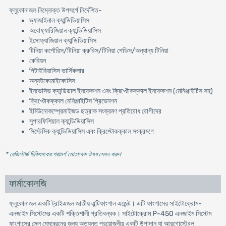
ফ্লুকোনাজল নিম্নোক্ত উপসর্গে নির্দেশিত-
ভ্যাজাইনাল ক্যান্ডিডিয়াসিস
অবোফ্যারিজিয়ান ক্যান্ডিডিয়াসিস
ইসোফ্যাজিয়াল ক্যান্ডিডিয়াসিস
টিনিয়া কর্পোরিস/টিনিয়া ক্রুরিস/টিনিয়া পেডিস/অন্যান্য টিনিয়া
কেরিয়ন
পিটাইরিয়াসিস ভার্সিকলার
অন্যইকোমাইকোসিস
ইনভেসিভ ক্যান্ডিডাল ইনফেকশন এবং ক্রিপ্টোকক্কাল ইনফেকশন (মেনিঞ্জাইটিস সহ)
ক্রিপ্টোকক্কাল মেনিঞ্জাইটিস প্রিভেনশন
ইমিউনোকম্প্রেমাইজড ছত্রাক সংক্রমণ প্রতিরোধ রোগীদের
সুপারফিশিয়াল ক্যান্ডিডিয়াসিস
সিস্টেমিক ক্যান্ডিডিয়াসিস এবং ক্রিপ্টোকক্কাল সংক্রমণে
* রেজিস্টার্ড চিকিৎসকের পরামর্শ মোতাবেক ঔষধ সেবন করুন
'
ফার্মাকোলজি
ফ্লুকোনাজল একটি ট্রাইএজল জাতীয় এন্টিফাংগাল এজেন্ট। এটি ফাংগাসের সাইটোক্রোম-
এনজাইম সিস্টেমের একটি শক্তিশালী প্রতিবন্ধক। সাইটোক্রোম P-450 এনজাইম সিস্টেম
ফাংগাসের সেল মেমব্রেনের জন্য অত্যন্ত প্রয়োজনীয় একটি উপাদান যা আরগোস্টেরল