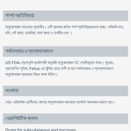
পার্শ্ব প্রতিক্রিয়া
ফ্লুকোনাজল অত্যন্ত সুসহনীয়। এটি ব্যবহার জনিত পার্শ প্রতিক্রিয়াগুলো হচ্ছে- বমিবমি ভাব,
বমি, পেট ব্যথা, ডায়রিয়া, মাথা ব্যথা ও ত্বকীয় রেশ ।
গর্ভাবস্থায় ও স্তন্যদানকালে
US FDA প্রেগনেন্সি ক্যাটাগরী অনুযায়ী ফ্লুকোনাজল 'C' শ্রেনীভূক্ত ঔষধ। সুতরাং,
প্রত্যাশিত সুবিধা, Fetus এর ঝুঁকির চেয়ে বেশী না হলে গর্ভাবস্থায় ও স্তন্যদানকালে
ফ্লুকোনাজল ব্যবহারে বিরত থাকা উচিত।
সতর্কতা
প্রো-এরিদমিক রোগীদের ক্ষেত্রে ফ্লুকোনাজল ব্যবহারে সতর্কতা অবলম্বন করতে হবে।
থেরাপিউটিক ক্লাস
Drugs for subcutaneous and mycoses