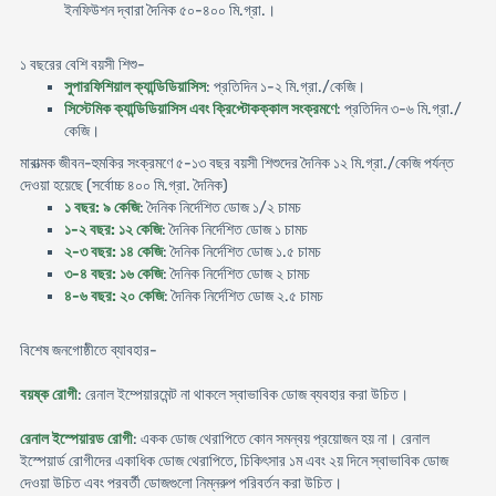
ইনফিউশন দ্বারা দৈনিক ৫০-৪০০ মি.গ্রা.।
১ বছরের বেশি বয়সী শিশু-
সুপারফিশিয়াল ক্যান্ডিডিয়াসিস
: প্রতিদিন ১-২ মি.গ্রা./কেজি।
সিস্টেমিক ক্যান্ডিডিয়াসিস এবং ক্রিপ্টোকক্কাল সংক্রমণে
: প্রতিদিন ৩-৬ মি.গ্রা./
কেজি।
মারাত্মক জীবন-হুমকির সংক্রমণে ৫-১৩ বছর বয়সী শিশুদের দৈনিক ১২ মি.গ্রা./কেজি পর্যন্ত
দেওয়া হয়েছে (সর্বোচ্চ ৪০০ মি.গ্রা. দৈনিক)
১ বছর: ৯ কেজি
: দৈনিক নির্দেশিত ডোজ ১/২ চামচ
১-২ বছর: ১২ কেজি
: দৈনিক নির্দেশিত ডোজ ১ চামচ
২-৩ বছর: ১৪ কেজি
: দৈনিক নির্দেশিত ডোজ ১.৫ চামচ
৩-৪ বছর: ১৬ কেজি
: দৈনিক নির্দেশিত ডোজ ২ চামচ
৪-৬ বছর: ২০ কেজি
: দৈনিক নির্দেশিত ডোজ ২.৫ চামচ
বিশেষ জনগোষ্ঠীতে ব্যাবহার-
বয়ষ্ক রোগী
: রেনাল ইম্পেয়ারমেন্ট না থাকলে স্বাভাবিক ডোজ ব্যবহার করা উচিত।
রেনাল ইস্পেয়ারড রোগী
: একক ডোজ থেরাপিতে কোন সমন্বয় প্রয়োজন হয় না। রেনাল
ইস্পেয়ার্ড রোগীদের একাধিক ডোজ থেরাপিতে, চিকিৎসার ১ম এবং ২য় দিনে স্বাভাবিক ডোজ
দেওয়া উচিত এবং পরবর্তী ডোজগুলো নিম্নরুপ পরিবর্তন করা উচিত।