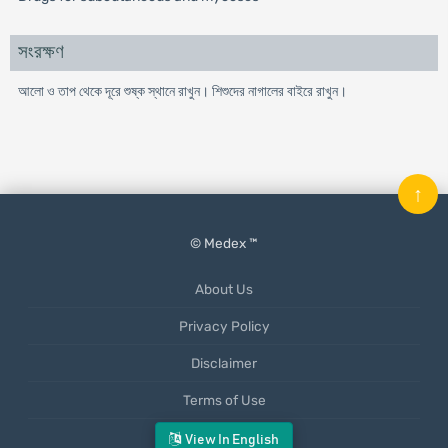
সংরক্ষণ
আলো ও তাপ থেকে দূরে শুষ্ক স্থানে রাখুন। শিশুদের নাগালের বাইরে রাখুন।
↑
© Medex ™
About Us
Privacy Policy
Disclaimer
Terms of Use
Mobile App
View In English