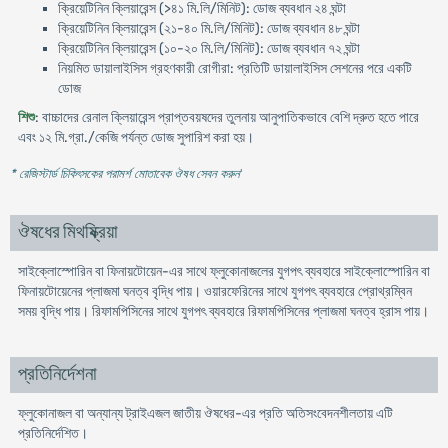
ক্রিয়েটিনিন ক্লিয়ারেন্স (>৪১ মি.লি/মিনিট): ডোজ ব্যবধান ২৪ ঘন্টা
ক্রিয়েটিনিন ক্লিয়ারেন্স (২১-৪০ মি.লি/মিনিট): ডোজ ব্যবধান ৪৮ ঘন্টা
ক্রিয়েটিনিন ক্লিয়ারেন্স (১০-২০ মি.লি/মিনিট): ডোজ ব্যবধান ৭২ ঘন্টা
নিয়মিত ডায়ালাইসিস গ্রহণকারী রোগীরা: প্রতিটি ডায়ালাইসিস সেশনের পরে একটি
ডোজ
শিশু
: বাচ্চাদের রেনাল ক্লিয়ারেন্স প্রাপ্তবয়ষদের তুলনায় আনুপাতিকভাবে বেশি দ্রুত হতে পারে
এবং ১২ মি.গ্রা./কেজি পর্যন্ত ডোজ সুপারিশ করা হয়।
* রেজিস্টার্ড চিকিৎসকের পরামর্শ মোতাবেক ঔষধ সেবন করুন
'
ঔষধের মিথষ্ক্রিয়া
সাইক্লোস্পোরিন বা ফিনায়টোয়েন-এর সাথে ফ্লুকোনাজলের যুগপৎ ব্যবহারে সাইক্লোস্পোরিন বা
ফিনায়টোয়েনের প্লাজমা ঘনত্ব বৃদ্ধি পায়। ওয়ারফেরিনের সাথে যুগপৎ ব্যবহারে প্রোথ্রম্বিন
সময় বৃদ্ধি পায়। রিফামপিসিনের সাথে যুগপৎ ব্যবহারে রিফামপিসিনের প্লাজমা ঘনত্ব হ্রাস পায়।
প্রতিনির্দেশনা
ফ্লুকোনাজল বা অন্যান্য ট্রাইএজল জাতীয় ঔষধের-এর প্রতি অতিসংবেদনশীলতায় এটি
প্রতিনির্দেশিত।