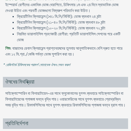
ইস্পেয়ার্ড রোগীদের একাধিক ডোজ থেরাপিতে, চিকিৎসার ১ম এবং ২য় দিনে স্বাভাবিক ডোজ
দেওয়া উচিত এবং পরবর্তী ডোজগুলো নিম্নরুপ পরিবর্তন করা উচিত।
ক্রিয়েটিনিন ক্লিয়ারেন্স (>৪১ মি.লি/মিনিট): ডোজ ব্যবধান ২৪ ঘন্টা
ক্রিয়েটিনিন ক্লিয়ারেন্স (২১-৪০ মি.লি/মিনিট): ডোজ ব্যবধান ৪৮ ঘন্টা
ক্রিয়েটিনিন ক্লিয়ারেন্স (১০-২০ মি.লি/মিনিট): ডোজ ব্যবধান ৭২ ঘন্টা
নিয়মিত ডায়ালাইসিস গ্রহণকারী রোগীরা: প্রতিটি ডায়ালাইসিস সেশনের পরে একটি
ডোজ
শিশু
: বাচ্চাদের রেনাল ক্লিয়ারেন্স প্রাপ্তবয়ষদের তুলনায় আনুপাতিকভাবে বেশি দ্রুত হতে পারে
এবং ১২ মি.গ্রা./কেজি পর্যন্ত ডোজ সুপারিশ করা হয়।
* রেজিস্টার্ড চিকিৎসকের পরামর্শ মোতাবেক ঔষধ সেবন করুন
'
ঔষধের মিথষ্ক্রিয়া
সাইক্লোস্পোরিন বা ফিনায়টোয়েন-এর সাথে ফ্লুকোনালের যুগপৎ ব্যবহারে সাইক্লোস্পোরিন বা
ফিনায়টোয়েনের প্লাজমা ঘনত্ব বৃদ্ধি পায়। ওয়ারফেরিনের সাথে যুগপৎ ব্যবহারে প্রোথ্রম্বিন
সময় বৃদ্ধি পায়। রিফামপিসিনের সাথে যুগপৎ ব্যবহারে রিফামপিসিনের প্লাজমা ঘনত্ব হ্রাস পায়।
প্রতিনির্দেশনা