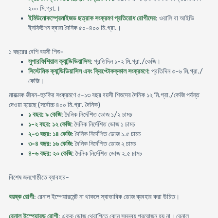
২০০ মি.গ্রা.।
ইমিউনোকম্প্রেমাইজড ছত্রাক সংক্রমণ প্রতিরোধ রোগীদের
: ওরালি বা আইভি
ইনফিউশন দ্বারা দৈনিক ৫০-৪০০ মি.গ্রা.।
১ বছরের বেশি বয়সী শিশু-
সুপারফিশিয়াল ক্যান্ডিডিয়াসিস
: প্রতিদিন ১-২ মি.গ্রা./কেজি।
সিস্টেমিক ক্যান্ডিডিয়াসিস এবং ক্রিপ্টোকক্কাল সংক্রমণে
: প্রতিদিন ৩-৬ মি.গ্রা./
কেজি।
মারাত্মক জীবন-হুমকির সংক্রমণে ৫-১৩ বছর বয়সী শিশুদের দৈনিক ১২ মি.গ্রা./কেজি পর্যন্ত
দেওয়া হয়েছে (সর্বোচ্চ ৪০০ মি.গ্রা. দৈনিক)
১ বছর: ৯ কেজি
: দৈনিক নির্দেশিত ডোজ ১/২ চামচ
১-২ বছর: ১২ কেজি
: দৈনিক নির্দেশিত ডোজ ১ চামচ
২-৩ বছর: ১৪ কেজি
: দৈনিক নির্দেশিত ডোজ ১.৫ চামচ
৩-৪ বছর: ১৬ কেজি
: দৈনিক নির্দেশিত ডোজ ২ চামচ
৪-৬ বছর: ২০ কেজি
: দৈনিক নির্দেশিত ডোজ ২.৫ চামচ
বিশেষ জনগোষ্ঠীতে ব্যাবহার-
বয়ষ্ক রোগী
: রেনাল ইম্পেয়ারমেন্ট না থাকলে স্বাভাবিক ডোজ ব্যবহার করা উচিত।
রেনাল ইস্পেয়ারড রোগী
: একক ডোজ থেরাপিতে কোন সমন্বয় প্রয়োজন হয় না। রেনাল