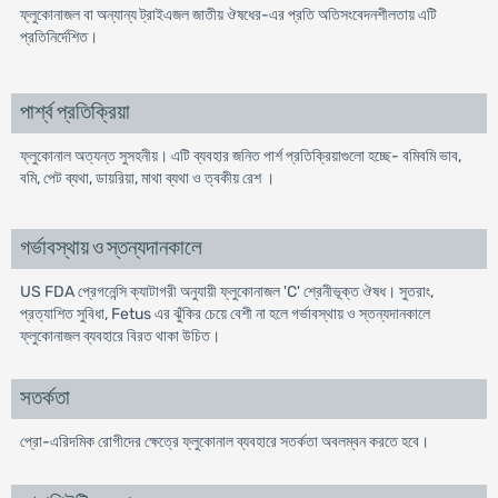
ফ্লুকোনাজল বা অন্যান্য ট্রাইএজল জাতীয় ঔষধের-এর প্রতি অতিসংবেদনশীলতায় এটি
প্রতিনির্দেশিত।
পার্শ্ব প্রতিক্রিয়া
ফ্লুকোনাল অত্যন্ত সুসহনীয়। এটি ব্যবহার জনিত পার্শ প্রতিক্রিয়াগুলো হচ্ছে- বমিবমি ভাব,
বমি, পেট ব্যথা, ডায়রিয়া, মাথা ব্যথা ও ত্বকীয় রেশ ।
গর্ভাবস্থায় ও স্তন্যদানকালে
US FDA প্রেগনেন্সি ক্যাটাগরী অনুযায়ী ফ্লুকোনাজল 'C' শ্রেনীভূক্ত ঔষধ। সুতরাং,
প্রত্যাশিত সুবিধা, Fetus এর ঝুঁকির চেয়ে বেশী না হলে গর্ভাবস্থায় ও স্তন্যদানকালে
ফ্লুকোনাজল ব্যবহারে বিরত থাকা উচিত।
সতর্কতা
প্রো-এরিদমিক রোগীদের ক্ষেত্রে ফ্লুকোনাল ব্যবহারে সতর্কতা অবলম্বন করতে হবে।