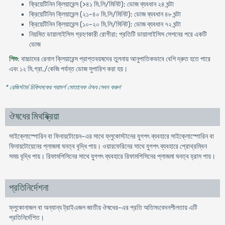
ক্রিয়েটিনিন ক্লিয়ারেন্স (>৪১ মি.লি/মিনিট): ডোজ ব্যবধান ২৪ ঘন্টা
ক্রিয়েটিনিন ক্লিয়ারেন্স (২১-৪০ মি.লি/মিনিট): ডোজ ব্যবধান ৪৮ ঘন্টা
ক্রিয়েটিনিন ক্লিয়ারেন্স (১০-২০ মি.লি/মিনিট): ডোজ ব্যবধান ৭২ ঘন্টা
নিয়মিত ডায়ালাইসিস গ্রহণকারী রোগীরা: প্রতিটি ডায়ালাইসিস সেশনের পরে একটি
ডোজ
শিশু
: বাচ্চাদের রেনাল ক্লিয়ারেন্স প্রাপ্তবয়ষদের তুলনায় আনুপাতিকভাবে বেশি দ্রুত হতে পারে
এবং ১২ মি.গ্রা./কেজি পর্যন্ত ডোজ সুপারিশ করা হয়।
* রেজিস্টার্ড চিকিৎসকের পরামর্শ মোতাবেক ঔষধ সেবন করুন
'
ঔষধের মিথষ্ক্রিয়া
সাইক্লোস্পোরিন বা ফিনায়টোয়েন-এর সাথে ফ্লুকোস্টানের যুগপৎ ব্যবহারে সাইক্লোস্পোরিন বা
ফিনায়টোয়েনের প্লাজমা ঘনত্ব বৃদ্ধি পায়। ওয়ারফেরিনের সাথে যুগপৎ ব্যবহারে প্রোথ্রম্বিন
সময় বৃদ্ধি পায়। রিফামপিসিনের সাথে যুগপৎ ব্যবহারে রিফামপিসিনের প্লাজমা ঘনত্ব হ্রাস পায়।
প্রতিনির্দেশনা
ফ্লুকোনাজল বা অন্যান্য ট্রাইএজল জাতীয় ঔষধের-এর প্রতি অতিসংবেদনশীলতায় এটি
প্রতিনির্দেশিত।