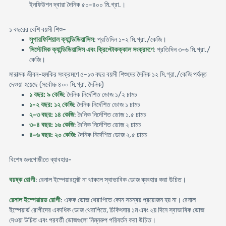
ইনফিউশন দ্বারা দৈনিক ৫০-৪০০ মি.গ্রা.।
১ বছরের বেশি বয়সী শিশু-
সুপারফিশিয়াল ক্যান্ডিডিয়াসিস
: প্রতিদিন ১-২ মি.গ্রা./কেজি।
সিস্টেমিক ক্যান্ডিডিয়াসিস এবং ক্রিপ্টোকক্কাল সংক্রমণে
: প্রতিদিন ৩-৬ মি.গ্রা./
কেজি।
মারাত্মক জীবন-হুমকির সংক্রমণে ৫-১৩ বছর বয়সী শিশুদের দৈনিক ১২ মি.গ্রা./কেজি পর্যন্ত
দেওয়া হয়েছে (সর্বোচ্চ ৪০০ মি.গ্রা. দৈনিক)
১ বছর: ৯ কেজি
: দৈনিক নির্দেশিত ডোজ ১/২ চামচ
১-২ বছর: ১২ কেজি
: দৈনিক নির্দেশিত ডোজ ১ চামচ
২-৩ বছর: ১৪ কেজি
: দৈনিক নির্দেশিত ডোজ ১.৫ চামচ
৩-৪ বছর: ১৬ কেজি
: দৈনিক নির্দেশিত ডোজ ২ চামচ
৪-৬ বছর: ২০ কেজি
: দৈনিক নির্দেশিত ডোজ ২.৫ চামচ
বিশেষ জনগোষ্ঠীতে ব্যাবহার-
বয়ষ্ক রোগী
: রেনাল ইম্পেয়ারমেন্ট না থাকলে স্বাভাবিক ডোজ ব্যবহার করা উচিত।
রেনাল ইস্পেয়ারড রোগী
: একক ডোজ থেরাপিতে কোন সমন্বয় প্রয়োজন হয় না। রেনাল
ইস্পেয়ার্ড রোগীদের একাধিক ডোজ থেরাপিতে, চিকিৎসার ১ম এবং ২য় দিনে স্বাভাবিক ডোজ
দেওয়া উচিত এবং পরবর্তী ডোজগুলো নিম্নরুপ পরিবর্তন করা উচিত।