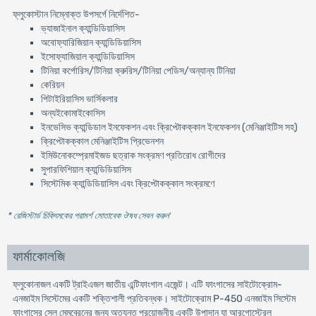
ফ্লুকোস্টান নিম্নোক্ত উপসর্গে নির্দেশিত-
ভ্যাজাইনাল ক্যান্ডিডিয়াসিস
অবোফ্যারিজিয়ান ক্যান্ডিডিয়াসিস
ইসোফ্যাজিয়াল ক্যান্ডিডিয়াসিস
টিনিয়া কর্পোরিস/টিনিয়া ক্রুরিস/টিনিয়া পেডিস/অন্যান্য টিনিয়া
কেরিয়ন
পিটাইরিয়াসিস ভার্সিকলার
অন্যইকোমাইকোসিস
ইনভেসিভ ক্যান্ডিডাল ইনফেকশন এবং ক্রিপ্টোকক্কাল ইনফেকশন (মেনিঞ্জাইটিস সহ)
ক্রিপ্টোকক্কাল মেনিঞ্জাইটিস প্রিভেনশন
ইমিউনোকম্প্রেমাইজড ছত্রাক সংক্রমণ প্রতিরোধ রোগীদের
সুপারফিশিয়াল ক্যান্ডিডিয়াসিস
সিস্টেমিক ক্যান্ডিডিয়াসিস এবং ক্রিপ্টোকক্কাল সংক্রমণে
* রেজিস্টার্ড চিকিৎসকের পরামর্শ মোতাবেক ঔষধ সেবন করুন
'
ফার্মাকোলজি
ফ্লুকোনাজল একটি ট্রাইএজল জাতীয় এন্টিফাংগাল এজেন্ট। এটি ফাংগাসের সাইটোক্রোম-
এনজাইম সিস্টেমের একটি শক্তিশালী প্রতিবন্ধক। সাইটোক্রোম P-450 এনজাইম সিস্টেম
ফাংগাসের সেল মেমব্রেনের জন্য অত্যন্ত প্রয়োজনীয় একটি উপাদান যা আরগোস্টেরল