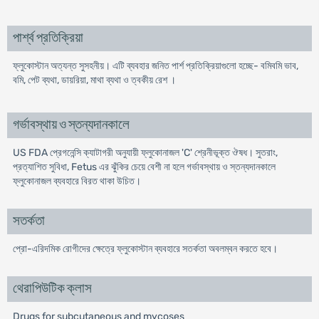
পার্শ্ব প্রতিক্রিয়া
ফ্লুকোস্টান অত্যন্ত সুসহনীয়। এটি ব্যবহার জনিত পার্শ প্রতিক্রিয়াগুলো হচ্ছে- বমিবমি ভাব,
বমি, পেট ব্যথা, ডায়রিয়া, মাথা ব্যথা ও ত্বকীয় রেশ ।
গর্ভাবস্থায় ও স্তন্যদানকালে
US FDA প্রেগনেন্সি ক্যাটাগরী অনুযায়ী ফ্লুকোনাজল 'C' শ্রেনীভূক্ত ঔষধ। সুতরাং,
প্রত্যাশিত সুবিধা, Fetus এর ঝুঁকির চেয়ে বেশী না হলে গর্ভাবস্থায় ও স্তন্যদানকালে
ফ্লুকোনাজল ব্যবহারে বিরত থাকা উচিত।
সতর্কতা
প্রো-এরিদমিক রোগীদের ক্ষেত্রে ফ্লুকোস্টান ব্যবহারে সতর্কতা অবলম্বন করতে হবে।
থেরাপিউটিক ক্লাস
Drugs for subcutaneous and mycoses