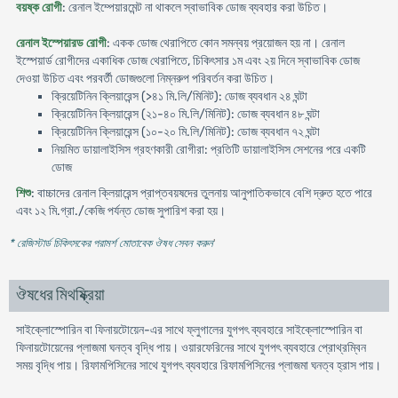
বয়ষ্ক রোগী
: রেনাল ইম্পেয়ারমেন্ট না থাকলে স্বাভাবিক ডোজ ব্যবহার করা উচিত।
রেনাল ইস্পেয়ারড রোগী
: একক ডোজ থেরাপিতে কোন সমন্বয় প্রয়োজন হয় না। রেনাল
ইস্পেয়ার্ড রোগীদের একাধিক ডোজ থেরাপিতে, চিকিৎসার ১ম এবং ২য় দিনে স্বাভাবিক ডোজ
দেওয়া উচিত এবং পরবর্তী ডোজগুলো নিম্নরুপ পরিবর্তন করা উচিত।
ক্রিয়েটিনিন ক্লিয়ারেন্স (>৪১ মি.লি/মিনিট): ডোজ ব্যবধান ২৪ ঘন্টা
ক্রিয়েটিনিন ক্লিয়ারেন্স (২১-৪০ মি.লি/মিনিট): ডোজ ব্যবধান ৪৮ ঘন্টা
ক্রিয়েটিনিন ক্লিয়ারেন্স (১০-২০ মি.লি/মিনিট): ডোজ ব্যবধান ৭২ ঘন্টা
নিয়মিত ডায়ালাইসিস গ্রহণকারী রোগীরা: প্রতিটি ডায়ালাইসিস সেশনের পরে একটি
ডোজ
শিশু
: বাচ্চাদের রেনাল ক্লিয়ারেন্স প্রাপ্তবয়ষদের তুলনায় আনুপাতিকভাবে বেশি দ্রুত হতে পারে
এবং ১২ মি.গ্রা./কেজি পর্যন্ত ডোজ সুপারিশ করা হয়।
* রেজিস্টার্ড চিকিৎসকের পরামর্শ মোতাবেক ঔষধ সেবন করুন
'
ঔষধের মিথষ্ক্রিয়া
সাইক্লোস্পোরিন বা ফিনায়টোয়েন-এর সাথে ফ্লুগালের যুগপৎ ব্যবহারে সাইক্লোস্পোরিন বা
ফিনায়টোয়েনের প্লাজমা ঘনত্ব বৃদ্ধি পায়। ওয়ারফেরিনের সাথে যুগপৎ ব্যবহারে প্রোথ্রম্বিন
সময় বৃদ্ধি পায়। রিফামপিসিনের সাথে যুগপৎ ব্যবহারে রিফামপিসিনের প্লাজমা ঘনত্ব হ্রাস পায়।