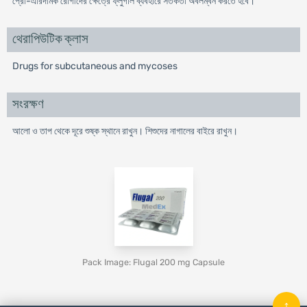
প্রো-এরিদমিক রোগীদের ক্ষেত্রে ফ্লুগাল ব্যবহারে সতর্কতা অবলম্বন করতে হবে।
থেরাপিউটিক ক্লাস
Drugs for subcutaneous and mycoses
সংরক্ষণ
আলো ও তাপ থেকে দূরে শুষ্ক স্থানে রাখুন। শিশুদের নাগালের বাইরে রাখুন।
Pack Image: Flugal 200 mg Capsule
↑