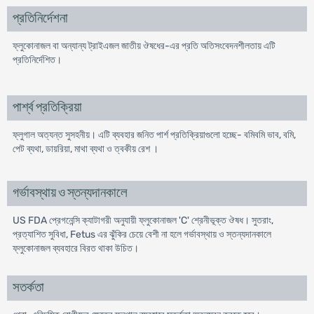
প্রতিনির্দেশনা
ফ্লুকোনাজল বা অন্যান্য ট্রাইএজল জাতীয় ঔষধের-এর প্রতি অতিসংবেদনশীলতায় এটি
প্রতিনির্দেশিত।
পার্শ্ব প্রতিক্রিয়া
ফ্লুগাল অত্যন্ত সুসহনীয়। এটি ব্যবহার জনিত পার্শ প্রতিক্রিয়াগুলো হচ্ছে- বমিবমি ভাব, বমি,
পেট ব্যথা, ডায়রিয়া, মাথা ব্যথা ও ত্বকীয় রেশ ।
গর্ভাবস্থায় ও স্তন্যদানকালে
US FDA প্রেগনেন্সি ক্যাটাগরী অনুযায়ী ফ্লুকোনাজল 'C' শ্রেনীভূক্ত ঔষধ। সুতরাং,
প্রত্যাশিত সুবিধা, Fetus এর ঝুঁকির চেয়ে বেশী না হলে গর্ভাবস্থায় ও স্তন্যদানকালে
ফ্লুকোনাজল ব্যবহারে বিরত থাকা উচিত।
সতর্কতা