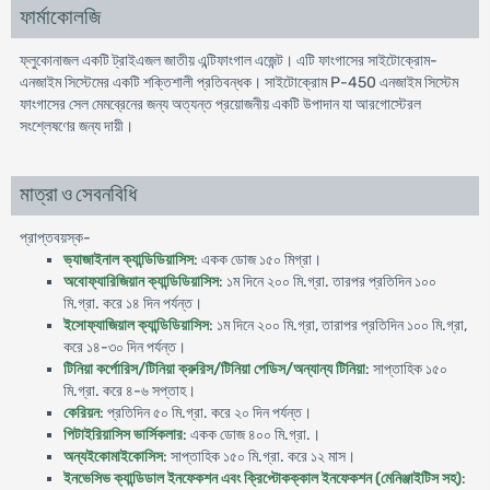
ফার্মাকোলজি
ফ্লুকোনাজল একটি ট্রাইএজল জাতীয় এন্টিফাংগাল এজেন্ট। এটি ফাংগাসের সাইটোক্রোম-
এনজাইম সিস্টেমের একটি শক্তিশালী প্রতিবন্ধক। সাইটোক্রোম P-450 এনজাইম সিস্টেম
ফাংগাসের সেল মেমব্রেনের জন্য অত্যন্ত প্রয়োজনীয় একটি উপাদান যা আরগোস্টেরল
সংশ্লেষণের জন্য দায়ী।
মাত্রা ও সেবনবিধি
প্রাপ্তবয়স্ক-
ভ্যাজাইনাল ক্যান্ডিডিয়াসিস
: একক ডোজ ১৫০ মিগ্রা।
অবোফ্যারিজিয়ান ক্যান্ডিডিয়াসিস
: ১ম দিনে ২০০ মি.গ্রা. তারপর প্রতিদিন ১০০
মি.গ্রা. করে ১৪ দিন পর্যন্ত।
ইসোফ্যাজিয়াল ক্যান্ডিডিয়াসিস
: ১ম দিনে ২০০ মি.গ্রা, তারাপর প্রতিদিন ১০০ মি.গ্রা,
করে ১৪-৩০ দিন পর্যন্ত।
টিনিয়া কর্পোরিস/টিনিয়া ক্রুরিস/টিনিয়া পেডিস/অন্যান্য টিনিয়া
: সাপ্তাহিক ১৫০
মি.গ্রা. করে ৪-৬ সপ্তাহ।
কেরিয়ন
: প্রতিদিন ৫০ মি.গ্রা. করে ২০ দিন পর্যন্ত।
পিটাইরিয়াসিস ভার্সিকলার
: একক ডোজ ৪০০ মি.গ্রা.।
অন্যইকোমাইকোসিস
: সাপ্তাহিক ১৫০ মি.গ্রা. করে ১২ মাস।
ইনভেসিভ ক্যান্ডিডাল ইনফেকশন এবং ক্রিপ্টোকক্কাল ইনফেকশন (মেনিঞ্জাইটিস সহ)
: