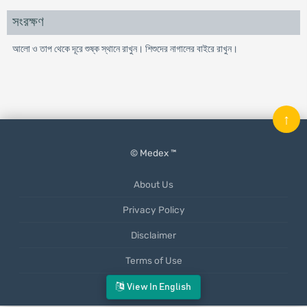
সংরক্ষণ
আলো ও তাপ থেকে দূরে শুষ্ক স্থানে রাখুন। শিশুদের নাগালের বাইরে রাখুন।
↑
© Medex ™
About Us
Privacy Policy
Disclaimer
Terms of Use
Mobile App
View In English