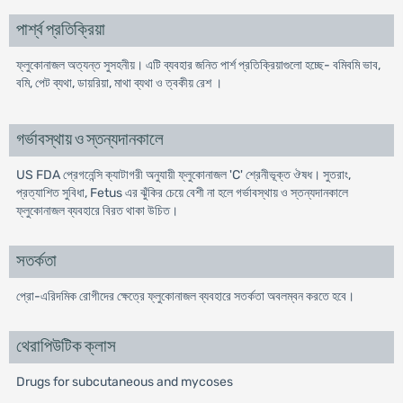
পার্শ্ব প্রতিক্রিয়া
ফ্লুকোনাজল অত্যন্ত সুসহনীয়। এটি ব্যবহার জনিত পার্শ প্রতিক্রিয়াগুলো হচ্ছে- বমিবমি ভাব,
বমি, পেট ব্যথা, ডায়রিয়া, মাথা ব্যথা ও ত্বকীয় রেশ ।
গর্ভাবস্থায় ও স্তন্যদানকালে
US FDA প্রেগনেন্সি ক্যাটাগরী অনুযায়ী ফ্লুকোনাজল 'C' শ্রেনীভূক্ত ঔষধ। সুতরাং,
প্রত্যাশিত সুবিধা, Fetus এর ঝুঁকির চেয়ে বেশী না হলে গর্ভাবস্থায় ও স্তন্যদানকালে
ফ্লুকোনাজল ব্যবহারে বিরত থাকা উচিত।
সতর্কতা
প্রো-এরিদমিক রোগীদের ক্ষেত্রে ফ্লুকোনাজল ব্যবহারে সতর্কতা অবলম্বন করতে হবে।
থেরাপিউটিক ক্লাস
Drugs for subcutaneous and mycoses