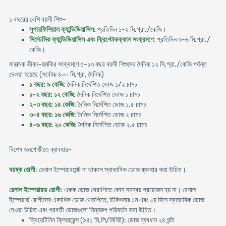
১ বছরের বেশি বয়সী শিশু-
সুপারফিশিয়াল ক্যান্ডিডিয়াসিস
: প্রতিদিন ১-২ মি.গ্রা./কেজি।
সিস্টেমিক ক্যান্ডিডিয়াসিস এবং ক্রিপ্টোকক্কাল সংক্রমণে
: প্রতিদিন ৩-৬ মি.গ্রা./
কেজি।
মারাত্মক জীবন-হুমকির সংক্রমণে ৫-১৩ বছর বয়সী শিশুদের দৈনিক ১২ মি.গ্রা./কেজি পর্যন্ত
দেওয়া হয়েছে (সর্বোচ্চ ৪০০ মি.গ্রা. দৈনিক)
১ বছর: ৯ কেজি
: দৈনিক নির্দেশিত ডোজ ১/২ চামচ
১-২ বছর: ১২ কেজি
: দৈনিক নির্দেশিত ডোজ ১ চামচ
২-৩ বছর: ১৪ কেজি
: দৈনিক নির্দেশিত ডোজ ১.৫ চামচ
৩-৪ বছর: ১৬ কেজি
: দৈনিক নির্দেশিত ডোজ ২ চামচ
৪-৬ বছর: ২০ কেজি
: দৈনিক নির্দেশিত ডোজ ২.৫ চামচ
বিশেষ জনগোষ্ঠীতে ব্যাবহার-
বয়ষ্ক রোগী
: রেনাল ইম্পেয়ারমেন্ট না থাকলে স্বাভাবিক ডোজ ব্যবহার করা উচিত।
রেনাল ইস্পেয়ারড রোগী
: একক ডোজ থেরাপিতে কোন সমন্বয় প্রয়োজন হয় না। রেনাল
ইস্পেয়ার্ড রোগীদের একাধিক ডোজ থেরাপিতে, চিকিৎসার ১ম এবং ২য় দিনে স্বাভাবিক ডোজ
দেওয়া উচিত এবং পরবর্তী ডোজগুলো নিম্নরুপ পরিবর্তন করা উচিত।
ক্রিয়েটিনিন ক্লিয়ারেন্স (>৪১ মি.লি/মিনিট): ডোজ ব্যবধান ২৪ ঘন্টা