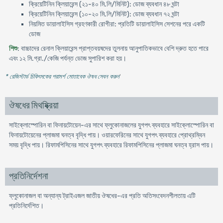
ক্রিয়েটিনিন ক্লিয়ারেন্স (২১-৪০ মি.লি/মিনিট): ডোজ ব্যবধান ৪৮ ঘন্টা
ক্রিয়েটিনিন ক্লিয়ারেন্স (১০-২০ মি.লি/মিনিট): ডোজ ব্যবধান ৭২ ঘন্টা
নিয়মিত ডায়ালাইসিস গ্রহণকারী রোগীরা: প্রতিটি ডায়ালাইসিস সেশনের পরে একটি
ডোজ
শিশু
: বাচ্চাদের রেনাল ক্লিয়ারেন্স প্রাপ্তবয়ষদের তুলনায় আনুপাতিকভাবে বেশি দ্রুত হতে পারে
এবং ১২ মি.গ্রা./কেজি পর্যন্ত ডোজ সুপারিশ করা হয়।
* রেজিস্টার্ড চিকিৎসকের পরামর্শ মোতাবেক ঔষধ সেবন করুন
'
ঔষধের মিথষ্ক্রিয়া
সাইক্লোস্পোরিন বা ফিনায়টোয়েন-এর সাথে ফ্লুকোনাজলের যুগপৎ ব্যবহারে সাইক্লোস্পোরিন বা
ফিনায়টোয়েনের প্লাজমা ঘনত্ব বৃদ্ধি পায়। ওয়ারফেরিনের সাথে যুগপৎ ব্যবহারে প্রোথ্রম্বিন
সময় বৃদ্ধি পায়। রিফামপিসিনের সাথে যুগপৎ ব্যবহারে রিফামপিসিনের প্লাজমা ঘনত্ব হ্রাস পায়।
প্রতিনির্দেশনা
ফ্লুকোনাজল বা অন্যান্য ট্রাইএজল জাতীয় ঔষধের-এর প্রতি অতিসংবেদনশীলতায় এটি
প্রতিনির্দেশিত।