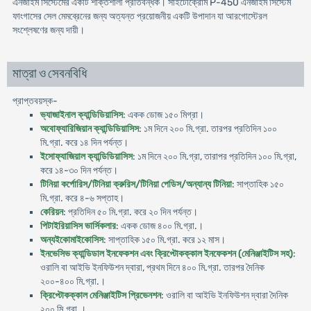
এনজাইম সিস্টেমের একটি শক্তিশালী প্রতিবন্ধক। সাইটোক্রোম P-450 এনজাইম সিস্টেম
ফাংগাসের সেল মেমব্রেনের জন্য অত্যন্ত প্রয়োজনীয় একটি উপাদান যা আরগোস্টেরল
সংশ্লেষণের জন্য দায়ী।
মাত্রা ও সেবনবিধি
প্রাপ্তবয়স্ক-
ভ্যাজাইনাল ক্যান্ডিডিয়াসিস
: একক ডোজ ১৫০ মিগ্রা।
অবোফ্যারিজিয়ান ক্যান্ডিডিয়াসিস
: ১ম দিনে ২০০ মি.গ্রা. তারপর প্রতিদিন ১০০
মি.গ্রা. করে ১৪ দিন পর্যন্ত।
ইসোফ্যাজিয়াল ক্যান্ডিডিয়াসিস
: ১ম দিনে ২০০ মি.গ্রা, তারাপর প্রতিদিন ১০০ মি.গ্রা,
করে ১৪-৩০ দিন পর্যন্ত।
টিনিয়া কর্পোরিস/টিনিয়া ক্রুরিস/টিনিয়া পেডিস/অন্যান্য টিনিয়া
: সাপ্তাহিক ১৫০
মি.গ্রা. করে ৪-৬ সপ্তাহ।
কেরিয়ন
: প্রতিদিন ৫০ মি.গ্রা. করে ২০ দিন পর্যন্ত।
পিটাইরিয়াসিস ভার্সিকলার
: একক ডোজ ৪০০ মি.গ্রা.।
অন্যইকোমাইকোসিস
: সাপ্তাহিক ১৫০ মি.গ্রা. করে ১২ মাস।
ইনভেসিভ ক্যান্ডিডাল ইনফেকশন এবং ক্রিপ্টোকক্কাল ইনফেকশন (মেনিঞ্জাইটিস সহ)
:
ওরালি বা আইভি ইনফিউশন দ্বারা, প্রথম দিনে ৪০০ মি.গ্রা. তারপর দৈনিক
২০০-৪০০ মি.গ্রা.।
ক্রিপ্টোকক্কাল মেনিঞ্জাইটিস প্রিভেনশন
: ওরালি বা আইভি ইনফিউশন দ্বারা দৈনিক
২০০ মি.গ্রা.।