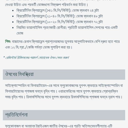
দেওয়া উচিত এবং পরবর্তী ডোজগুলো নিম্নরুপ পরিবর্তন করা উচিত।
ক্রিয়েটিনিন ক্লিয়ারেন্স (>৪১ মি.লি/মিনিট): ডোজ ব্যবধান ২৪ ঘন্টা
ক্রিয়েটিনিন ক্লিয়ারেন্স (২১-৪০ মি.লি/মিনিট): ডোজ ব্যবধান ৪৮ ঘন্টা
ক্রিয়েটিনিন ক্লিয়ারেন্স (১০-২০ মি.লি/মিনিট): ডোজ ব্যবধান ৭২ ঘন্টা
নিয়মিত ডায়ালাইসিস গ্রহণকারী রোগীরা: প্রতিটি ডায়ালাইসিস সেশনের পরে একটি
ডোজ
শিশু
: বাচ্চাদের রেনাল ক্লিয়ারেন্স প্রাপ্তবয়ষদের তুলনায় আনুপাতিকভাবে বেশি দ্রুত হতে পারে
এবং ১২ মি.গ্রা./কেজি পর্যন্ত ডোজ সুপারিশ করা হয়।
* রেজিস্টার্ড চিকিৎসকের পরামর্শ মোতাবেক ঔষধ সেবন করুন
'
ঔষধের মিথষ্ক্রিয়া
সাইক্লোস্পোরিন বা ফিনায়টোয়েন-এর সাথে ফ্লুকোনাজলের যুগপৎ ব্যবহারে সাইক্লোস্পোরিন বা
ফিনায়টোয়েনের প্লাজমা ঘনত্ব বৃদ্ধি পায়। ওয়ারফেরিনের সাথে যুগপৎ ব্যবহারে প্রোথ্রম্বিন
সময় বৃদ্ধি পায়। রিফামপিসিনের সাথে যুগপৎ ব্যবহারে রিফামপিসিনের প্লাজমা ঘনত্ব হ্রাস পায়।
প্রতিনির্দেশনা
ফ্লুকোনাজল বা অন্যান্য ট্রাইএজল জাতীয় ঔষধের-এর প্রতি অতিসংবেদনশীলতায় এটি