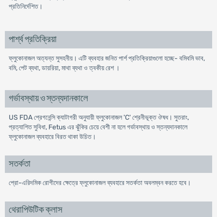
প্রতিনির্দেশিত।
পার্শ্ব প্রতিক্রিয়া
ফ্লুকোনাজল অত্যন্ত সুসহনীয়। এটি ব্যবহার জনিত পার্শ প্রতিক্রিয়াগুলো হচ্ছে- বমিবমি ভাব,
বমি, পেট ব্যথা, ডায়রিয়া, মাথা ব্যথা ও ত্বকীয় রেশ ।
গর্ভাবস্থায় ও স্তন্যদানকালে
US FDA প্রেগনেন্সি ক্যাটাগরী অনুযায়ী ফ্লুকোনাজল 'C' শ্রেনীভূক্ত ঔষধ। সুতরাং,
প্রত্যাশিত সুবিধা, Fetus এর ঝুঁকির চেয়ে বেশী না হলে গর্ভাবস্থায় ও স্তন্যদানকালে
ফ্লুকোনাজল ব্যবহারে বিরত থাকা উচিত।
সতর্কতা
প্রো-এরিদমিক রোগীদের ক্ষেত্রে ফ্লুকোনাজল ব্যবহারে সতর্কতা অবলম্বন করতে হবে।
থেরাপিউটিক ক্লাস