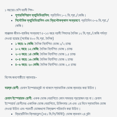
১ বছরের বেশি বয়সী শিশু-
সুপারফিশিয়াল ক্যান্ডিডিয়াসিস
: প্রতিদিন ১-২ মি.গ্রা./কেজি।
সিস্টেমিক ক্যান্ডিডিয়াসিস এবং ক্রিপ্টোকক্কাল সংক্রমণে
: প্রতিদিন ৩-৬ মি.গ্রা./
কেজি।
মারাত্মক জীবন-হুমকির সংক্রমণে ৫-১৩ বছর বয়সী শিশুদের দৈনিক ১২ মি.গ্রা./কেজি পর্যন্ত
দেওয়া হয়েছে (সর্বোচ্চ ৪০০ মি.গ্রা. দৈনিক)
১ বছর: ৯ কেজি
: দৈনিক নির্দেশিত ডোজ ১/২ চামচ
১-২ বছর: ১২ কেজি
: দৈনিক নির্দেশিত ডোজ ১ চামচ
২-৩ বছর: ১৪ কেজি
: দৈনিক নির্দেশিত ডোজ ১.৫ চামচ
৩-৪ বছর: ১৬ কেজি
: দৈনিক নির্দেশিত ডোজ ২ চামচ
৪-৬ বছর: ২০ কেজি
: দৈনিক নির্দেশিত ডোজ ২.৫ চামচ
বিশেষ জনগোষ্ঠীতে ব্যাবহার-
বয়ষ্ক রোগী
: রেনাল ইম্পেয়ারমেন্ট না থাকলে স্বাভাবিক ডোজ ব্যবহার করা উচিত।
রেনাল ইস্পেয়ারড রোগী
: একক ডোজ থেরাপিতে কোন সমন্বয় প্রয়োজন হয় না। রেনাল
ইস্পেয়ার্ড রোগীদের একাধিক ডোজ থেরাপিতে, চিকিৎসার ১ম এবং ২য় দিনে স্বাভাবিক ডোজ
দেওয়া উচিত এবং পরবর্তী ডোজগুলো নিম্নরুপ পরিবর্তন করা উচিত।
ক্রিয়েটিনিন ক্লিয়ারেন্স (>৪১ মি.লি/মিনিট): ডোজ ব্যবধান ২৪ ঘন্টা