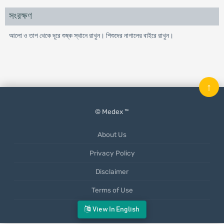
সংরক্ষণ
আলো ও তাপ থেকে দূরে শুষ্ক স্থানে রাখুন। শিশুদের নাগালের বাইরে রাখুন।
↑
© Medex ™
About Us
Privacy Policy
Disclaimer
Terms of Use
Mobile App
View In English