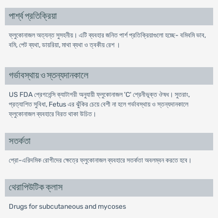
পার্শ্ব প্রতিক্রিয়া
ফ্লুকোনাজল অত্যন্ত সুসহনীয়। এটি ব্যবহার জনিত পার্শ প্রতিক্রিয়াগুলো হচ্ছে- বমিবমি ভাব,
বমি, পেট ব্যথা, ডায়রিয়া, মাথা ব্যথা ও ত্বকীয় রেশ ।
গর্ভাবস্থায় ও স্তন্যদানকালে
US FDA প্রেগনেন্সি ক্যাটাগরী অনুযায়ী ফ্লুকোনাজল 'C' শ্রেনীভূক্ত ঔষধ। সুতরাং,
প্রত্যাশিত সুবিধা, Fetus এর ঝুঁকির চেয়ে বেশী না হলে গর্ভাবস্থায় ও স্তন্যদানকালে
ফ্লুকোনাজল ব্যবহারে বিরত থাকা উচিত।
সতর্কতা
প্রো-এরিদমিক রোগীদের ক্ষেত্রে ফ্লুকোনাজল ব্যবহারে সতর্কতা অবলম্বন করতে হবে।
থেরাপিউটিক ক্লাস
Drugs for subcutaneous and mycoses