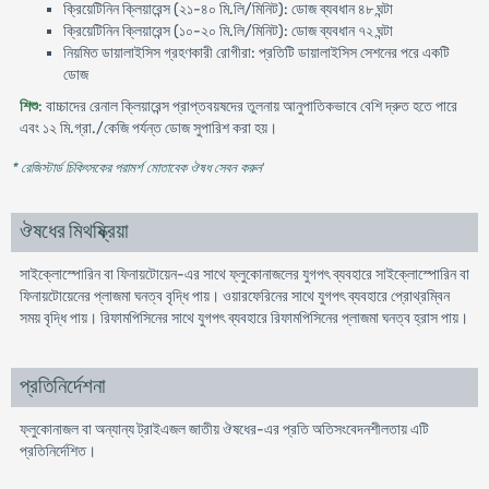
ক্রিয়েটিনিন ক্লিয়ারেন্স (২১-৪০ মি.লি/মিনিট): ডোজ ব্যবধান ৪৮ ঘন্টা
ক্রিয়েটিনিন ক্লিয়ারেন্স (১০-২০ মি.লি/মিনিট): ডোজ ব্যবধান ৭২ ঘন্টা
নিয়মিত ডায়ালাইসিস গ্রহণকারী রোগীরা: প্রতিটি ডায়ালাইসিস সেশনের পরে একটি
ডোজ
শিশু
: বাচ্চাদের রেনাল ক্লিয়ারেন্স প্রাপ্তবয়ষদের তুলনায় আনুপাতিকভাবে বেশি দ্রুত হতে পারে
এবং ১২ মি.গ্রা./কেজি পর্যন্ত ডোজ সুপারিশ করা হয়।
* রেজিস্টার্ড চিকিৎসকের পরামর্শ মোতাবেক ঔষধ সেবন করুন
'
ঔষধের মিথষ্ক্রিয়া
সাইক্লোস্পোরিন বা ফিনায়টোয়েন-এর সাথে ফ্লুকোনাজলের যুগপৎ ব্যবহারে সাইক্লোস্পোরিন বা
ফিনায়টোয়েনের প্লাজমা ঘনত্ব বৃদ্ধি পায়। ওয়ারফেরিনের সাথে যুগপৎ ব্যবহারে প্রোথ্রম্বিন
সময় বৃদ্ধি পায়। রিফামপিসিনের সাথে যুগপৎ ব্যবহারে রিফামপিসিনের প্লাজমা ঘনত্ব হ্রাস পায়।
প্রতিনির্দেশনা
ফ্লুকোনাজল বা অন্যান্য ট্রাইএজল জাতীয় ঔষধের-এর প্রতি অতিসংবেদনশীলতায় এটি
প্রতিনির্দেশিত।