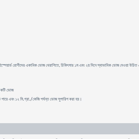
্পেয়ার্ড রোগীদের একাধিক ডোজ থেরাপিতে, চিকিৎসার ১ম এবং ২য় দিনে স্বাভাবিক ডোজ দেওয়া উচিত এ
 একটি ডোজ
তে পারে এবং ১২ মি.গ্রা./কেজি পর্যন্ত ডোজ সুপারিশ করা হয়।