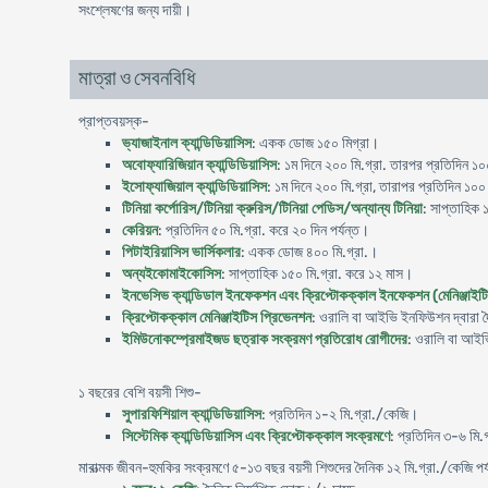
সংশ্লেষণের জন্য দায়ী।
মাত্রা ও সেবনবিধি
প্রাপ্তবয়স্ক-
ভ্যাজাইনাল ক্যান্ডিডিয়াসিস
: একক ডোজ ১৫০ মিগ্রা।
অবোফ্যারিজিয়ান ক্যান্ডিডিয়াসিস
: ১ম দিনে ২০০ মি.গ্রা. তারপর প্রতিদিন ১০০
ইসোফ্যাজিয়াল ক্যান্ডিডিয়াসিস
: ১ম দিনে ২০০ মি.গ্রা, তারাপর প্রতিদিন ১০০
টিনিয়া কর্পোরিস/টিনিয়া ক্রুরিস/টিনিয়া পেডিস/অন্যান্য টিনিয়া
: সাপ্তাহিক 
কেরিয়ন
: প্রতিদিন ৫০ মি.গ্রা. করে ২০ দিন পর্যন্ত।
পিটাইরিয়াসিস ভার্সিকলার
: একক ডোজ ৪০০ মি.গ্রা.।
অন্যইকোমাইকোসিস
: সাপ্তাহিক ১৫০ মি.গ্রা. করে ১২ মাস।
ইনভেসিভ ক্যান্ডিডাল ইনফেকশন এবং ক্রিপ্টোকক্কাল ইনফেকশন (মেনিঞ্জাইট
ক্রিপ্টোকক্কাল মেনিঞ্জাইটিস প্রিভেনশন
: ওরালি বা আইভি ইনফিউশন দ্বারা দ
ইমিউনোকম্প্রেমাইজড ছত্রাক সংক্রমণ প্রতিরোধ রোগীদের
: ওরালি বা আইভ
১ বছরের বেশি বয়সী শিশু-
সুপারফিশিয়াল ক্যান্ডিডিয়াসিস
: প্রতিদিন ১-২ মি.গ্রা./কেজি।
সিস্টেমিক ক্যান্ডিডিয়াসিস এবং ক্রিপ্টোকক্কাল সংক্রমণে
: প্রতিদিন ৩-৬ মি.
মারাত্মক জীবন-হুমকির সংক্রমণে ৫-১৩ বছর বয়সী শিশুদের দৈনিক ১২ মি.গ্রা./কেজি পর্য