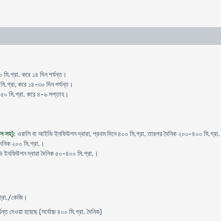
 মি.গ্রা. করে ১৪ দিন পর্যন্ত।
 মি.গ্রা, করে ১৪-৩০ দিন পর্যন্ত।
১৫০ মি.গ্রা. করে ৪-৬ সপ্তাহ।
িস সহ)
: ওরালি বা আইভি ইনফিউশন দ্বারা, প্রথম দিনে ৪০০ মি.গ্রা. তারপর দৈনিক ২০০-৪০০ মি.গ্রা
ৈনিক ২০০ মি.গ্রা.।
ি ইনফিউশন দ্বারা দৈনিক ৫০-৪০০ মি.গ্রা.।
গ্রা./কেজি।
ন্ত দেওয়া হয়েছে (সর্বোচ্চ ৪০০ মি.গ্রা. দৈনিক)