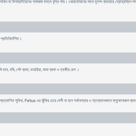
ন বা ফিনায়টোয়েনের প্লাজমা ঘনত্ব বৃদ্ধি পায়। ওয়ারফেরিনের সাথে যুগপৎ ব্যবহারে প্রোথ্রম্বিন সময় 
প্রতিনির্দেশিত।
 ভাব, বমি, পেট ব্যথা, ডায়রিয়া, মাথা ব্যথা ও ত্বকীয় রেশ ।
প্রত্যাশিত সুবিধা, Fetus এর ঝুঁকির চেয়ে বেশী না হলে গর্ভাবস্থায় ও স্তন্যদানকালে ফ্লুকোনাজল ব্