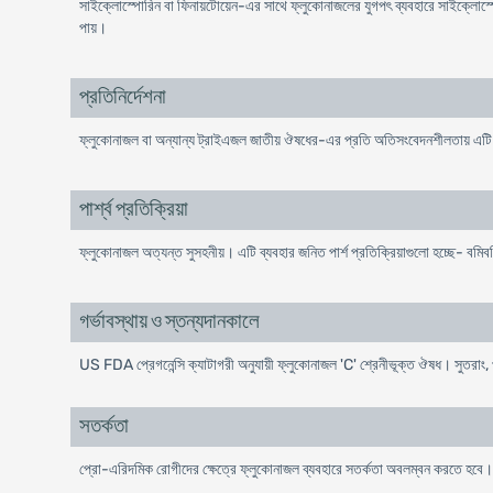
সাইক্লোস্পোরিন বা ফিনায়টোয়েন-এর সাথে ফ্লুকোনাজলের যুগপৎ ব্যবহারে সাইক্লোস্পোরি
পায়।
প্রতিনির্দেশনা
ফ্লুকোনাজল বা অন্যান্য ট্রাইএজল জাতীয় ঔষধের-এর প্রতি অতিসংবেদনশীলতায় এটি 
পার্শ্ব প্রতিক্রিয়া
ফ্লুকোনাজল অত্যন্ত সুসহনীয়। এটি ব্যবহার জনিত পার্শ প্রতিক্রিয়াগুলো হচ্ছে- বমিবমি
গর্ভাবস্থায় ও স্তন্যদানকালে
US FDA প্রেগনেন্সি ক্যাটাগরী অনুযায়ী ফ্লুকোনাজল 'C' শ্রেনীভূক্ত ঔষধ। সুতরাং, 
সতর্কতা
প্রো-এরিদমিক রোগীদের ক্ষেত্রে ফ্লুকোনাজল ব্যবহারে সতর্কতা অবলম্বন করতে হবে।