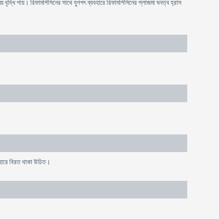
বৃদ্ধি পায়। রিফামপিসিনের সাথে যুগপৎ ব্যবহারে রিফামপিসিনের প্লাজমা ঘনত্ব হ্রাস
যবহারে বিরত থাকা উচিত।