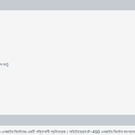
িস সহ)
োম-এনজাইম সিস্টেমের একটি শক্তিশালী প্রতিবন্ধক। সাইটোক্রোম P-450 এনজাইম সিস্টেম ফাংগাসের