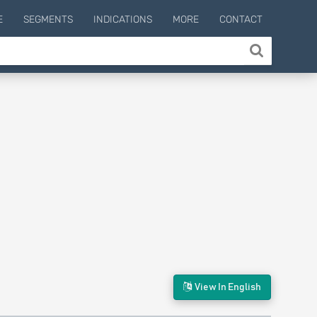
E
SEGMENTS
INDICATIONS
MORE
CONTACT
View In English