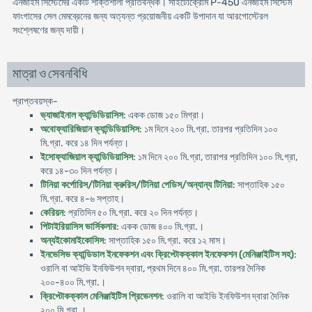
এনজাইম সিস্টেমের একটি শক্তিশালী প্রতিবন্ধক। সাইটোক্রোম P-450 এনজাইম সিস্টেম
ফাংগাসের সেল মেমব্রেনের জন্য অত্যন্ত প্রয়োজনীয় একটি উপাদান যা আরগোস্টেরল
সংশ্লেষণের জন্য দায়ী।
মাত্রা ও সেবনবিধি
প্রাপ্তবয়স্ক-
ভ্যাজাইনাল ক্যান্ডিডিয়াসিস
: একক ডোজ ১৫০ মিগ্রা।
অবোফ্যারিজিয়ান ক্যান্ডিডিয়াসিস
: ১ম দিনে ২০০ মি.গ্রা. তারপর প্রতিদিন ১০০
মি.গ্রা. করে ১৪ দিন পর্যন্ত।
ইসোফ্যাজিয়াল ক্যান্ডিডিয়াসিস
: ১ম দিনে ২০০ মি.গ্রা, তারাপর প্রতিদিন ১০০ মি.গ্রা,
করে ১৪-৩০ দিন পর্যন্ত।
টিনিয়া কর্পোরিস/টিনিয়া ক্রুরিস/টিনিয়া পেডিস/অন্যান্য টিনিয়া
: সাপ্তাহিক ১৫০
মি.গ্রা. করে ৪-৬ সপ্তাহ।
কেরিয়ন
: প্রতিদিন ৫০ মি.গ্রা. করে ২০ দিন পর্যন্ত।
পিটাইরিয়াসিস ভার্সিকলার
: একক ডোজ ৪০০ মি.গ্রা.।
অন্যইকোমাইকোসিস
: সাপ্তাহিক ১৫০ মি.গ্রা. করে ১২ মাস।
ইনভেসিভ ক্যান্ডিডাল ইনফেকশন এবং ক্রিপ্টোকক্কাল ইনফেকশন (মেনিঞ্জাইটিস সহ)
:
ওরালি বা আইভি ইনফিউশন দ্বারা, প্রথম দিনে ৪০০ মি.গ্রা. তারপর দৈনিক
২০০-৪০০ মি.গ্রা.।
ক্রিপ্টোকক্কাল মেনিঞ্জাইটিস প্রিভেনশন
: ওরালি বা আইভি ইনফিউশন দ্বারা দৈনিক
২০০ মি.গ্রা.।