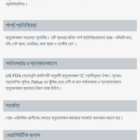
প্রতিনির্দেশিত।
পার্শ্ব প্রতিক্রিয়া
ফ্লুকোনাজল অত্যন্ত সুসহনীয়। এটি ব্যবহার জনিত পার্শ প্রতিক্রিয়াগুলো হচ্ছে- বমিবমি ভাব,
বমি, পেট ব্যথা, ডায়রিয়া, মাথা ব্যথা ও ত্বকীয় রেশ ।
গর্ভাবস্থায় ও স্তন্যদানকালে
US FDA প্রেগনেন্সি ক্যাটাগরী অনুযায়ী ফ্লুকোনাজল 'C' শ্রেনীভূক্ত ঔষধ। সুতরাং,
প্রত্যাশিত সুবিধা, Fetus এর ঝুঁকির চেয়ে বেশী না হলে গর্ভাবস্থায় ও স্তন্যদানকালে
ফ্লুকোনাজল ব্যবহারে বিরত থাকা উচিত।
সতর্কতা
প্রো-এরিদমিক রোগীদের ক্ষেত্রে ফ্লুকোনাজল ব্যবহারে সতর্কতা অবলম্বন করতে হবে।
থেরাপিউটিক ক্লাস