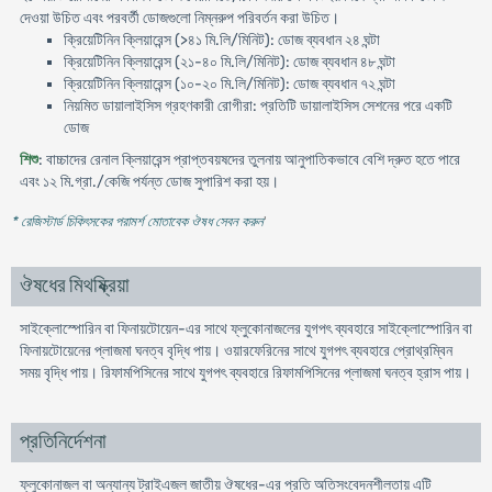
দেওয়া উচিত এবং পরবর্তী ডোজগুলো নিম্নরুপ পরিবর্তন করা উচিত।
ক্রিয়েটিনিন ক্লিয়ারেন্স (>৪১ মি.লি/মিনিট): ডোজ ব্যবধান ২৪ ঘন্টা
ক্রিয়েটিনিন ক্লিয়ারেন্স (২১-৪০ মি.লি/মিনিট): ডোজ ব্যবধান ৪৮ ঘন্টা
ক্রিয়েটিনিন ক্লিয়ারেন্স (১০-২০ মি.লি/মিনিট): ডোজ ব্যবধান ৭২ ঘন্টা
নিয়মিত ডায়ালাইসিস গ্রহণকারী রোগীরা: প্রতিটি ডায়ালাইসিস সেশনের পরে একটি
ডোজ
শিশু
: বাচ্চাদের রেনাল ক্লিয়ারেন্স প্রাপ্তবয়ষদের তুলনায় আনুপাতিকভাবে বেশি দ্রুত হতে পারে
এবং ১২ মি.গ্রা./কেজি পর্যন্ত ডোজ সুপারিশ করা হয়।
* রেজিস্টার্ড চিকিৎসকের পরামর্শ মোতাবেক ঔষধ সেবন করুন
'
ঔষধের মিথষ্ক্রিয়া
সাইক্লোস্পোরিন বা ফিনায়টোয়েন-এর সাথে ফ্লুকোনাজলের যুগপৎ ব্যবহারে সাইক্লোস্পোরিন বা
ফিনায়টোয়েনের প্লাজমা ঘনত্ব বৃদ্ধি পায়। ওয়ারফেরিনের সাথে যুগপৎ ব্যবহারে প্রোথ্রম্বিন
সময় বৃদ্ধি পায়। রিফামপিসিনের সাথে যুগপৎ ব্যবহারে রিফামপিসিনের প্লাজমা ঘনত্ব হ্রাস পায়।
প্রতিনির্দেশনা
ফ্লুকোনাজল বা অন্যান্য ট্রাইএজল জাতীয় ঔষধের-এর প্রতি অতিসংবেদনশীলতায় এটি